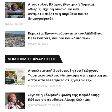
Απόστολος Βλάχος (Κεντρική Πορεία):
«Χωρίς ισχυρή οικονομία δεν
αντιμετωπίζεται η ακρίβεια και το
δημογραφικό»
May 16, 2026
Κερατέα: Έργο-«ανάσα» από τον ΑΔΜΗΕ για
Data Centers, Λαύριο και «Δαίδαλο»
May 15, 2026
ΔΗΜΟΦΙΛΗΣ ΑΝΑΡΤΗΣΕΙΣ
Αποκλειστική Συνέντευξη του Γεώργιου
Ταμπακόπουλου: «Απαντάμε στην κριτική με
απτά αποτελέσματα στις γειτονιές»
8/04/2026 12:16:00 Μ.μ.
Σίγησε η «δωρική» φωνή της παράδοσης:
Πέθανε o σπουδαίος Λάκης Xαλκιάς
8/04/2026 01:33:00 Μ.μ.