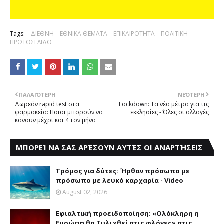
Tags:
ΔΙΕΘΝΗ
ΕΘΝΙΚΑ ΘΕΜΑΤΑ
ΕΠΙΚΑΙΡΟΤΗΤΑ
ΠΟΛΙΤΙΚΗ
ΠΡΩΤΟΣΕΛΙΔΟ
ΠΑΛΑΙΌΤΕΡΗ
ΝΕΌΤΕΡΗ
Δωρεάν rapid test στα
Lockdown: Τα νέα μέτρα για τις
φαρμακεία: Ποιοι μπορούν να
εκκλησίες - Όλες οι αλλαγές
κάνουν μέχρι και 4 τον μήνα
ΜΠΟΡΕΊ ΝΑ ΣΑΣ ΑΡΈΣΟΥΝ ΑΥΤΈΣ ΟΙ ΑΝΑΡΤΉΣΕΙΣ
Τρόμος για δύτες: Ήρθαν πρόσωπο με
πρόσωπο με λευκό καρχαρία - Video
August 02, 2026
Eφιαλτική προειδοποίηση: «Oλόκληρη η
Eυρώπη θα Tυλιχθεί στις φλόγες» στις