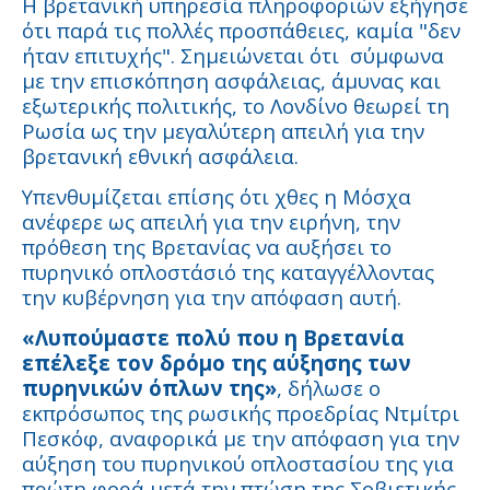
Η βρετανική υπηρεσία πληροφοριών εξήγησε
ότι παρά τις πολλές προσπάθειες, καμία "δεν
ήταν επιτυχής". Σημειώνεται ότι σύμφωνα
με την επισκόπηση ασφάλειας, άμυνας και
εξωτερικής πολιτικής, το Λονδίνο θεωρεί τη
Ρωσία ως την μεγαλύτερη απειλή για την
βρετανική εθνική ασφάλεια.
Υπενθυμίζεται επίσης ότι χθες η Μόσχα
ανέφερε ως απειλή για την ειρήνη, την
πρόθεση της Βρετανίας να αυξήσει το
πυρηνικό οπλοστάσιό της καταγγέλλοντας
την κυβέρνηση για την απόφαση αυτή.
«Λυπούμαστε πολύ που η Βρετανία
επέλεξε τον δρόμο της αύξησης των
πυρηνικών όπλων της»
, δήλωσε ο
εκπρόσωπος της ρωσικής προεδρίας Ντμίτρι
Πεσκόφ, αναφορικά με την απόφαση για την
αύξηση του πυρηνικού οπλοστασίου της για
πρώτη φορά μετά την πτώση της Σοβιετικής