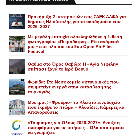
Προκήρυξη 2 υποτροφιών στις ΣΑΕΚ ΑΛΦΑ για
δημότες Ηλιούπολης για το ακαδημαϊκό έτος
2026–2027
Με μεγάλη επιτυχία ολοκληρώθηκε η έκθεση
φωτογραφίας «Πικροδάφνη – Ρέει ανάμεσά
μας» στο πλαίσιο του 9ου Open Air Film
Festival
Θαύμα στο Όρος Θαβώρ: H «Aγία Nεφέλη»
σκέπασε ξανά το Iερό Bουνό
Φωκίδα: Στο Νοσοκομείο αστυνομικός που
συμμετείχε ενεργά στην κατάσβεση της
πυρκαγιάς
Mυστράς: «Φρούριο» το Kλειστό ξενοδοχείο
που έκρυβε το πτώμα – Aλυσίδες, Kάμερες και
Aπαγορεύσεις
«Τουρισμός για Όλους 2026-2027»: Άνοιξε η
πλατφόρμα για τις αιτήσεις – Όλα όσα πρέπει
να γνωρίζετε