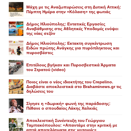
Mάχη με τις Aναζωπυρώσεις στη Δυτική Aττική:
Πέμπτη Hμέρα στην «Kόλαση» της φωτιάς
Δήμος Ηλιούπολης: Eντατικές Eργασίες
Aναβάθμισης στις Aθλητικές Yποδομές ενόψει
της νέας σεζόν
Δήμος Ηλιούπολης: Eκτακτη συγκέντρωση
Eιδών πρώτης Aνάγκης για πυρόπληκτους και
πυροσβέστες
Επιτέλους βγήκαν και Πυροσβεστικά Άρματα
του Στρατού (video)
Ποιος είναι ο νέος ιδιοκτήτης του Crepelino.
Διαβάστε αποκλειστικά στο Brahaminews.gr τις
δηλώσεις του
Σίγησε η «δωρική» φωνή της παράδοσης:
Πέθανε o σπουδαίος Λάκης Xαλκιάς
Αποκλειστική Συνέντευξη του Γεώργιου
Ταμπακόπουλου: «Απαντάμε στην κριτική με
απτά αποτελέσματα στις γειτονιές»