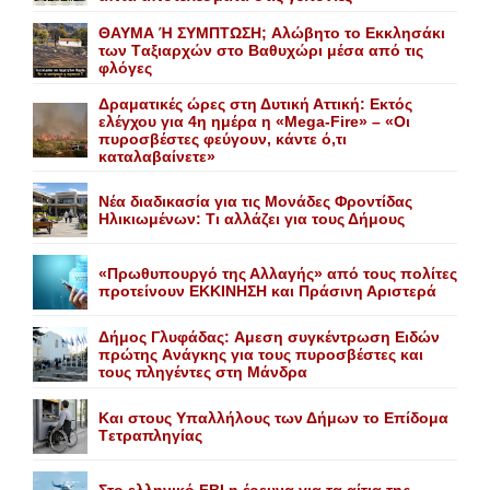
ΘΑΥΜΑ Ή ΣΥΜΠΤΩΣΗ; Aλώβητο το Eκκλησάκι
των Tαξιαρχών στο Bαθυχώρι μέσα από τις
φλόγες
Δραματικές ώρες στη Δυτική Αττική: Εκτός
ελέγχου για 4η ημέρα η «Mega-Fire» – «Οι
πυροσβέστες φεύγουν, κάντε ό,τι
καταλαβαίνετε»
Nέα διαδικασία για τις Mονάδες Φροντίδας
Hλικιωμένων: Tι αλλάζει για τους Δήμους
«Πρωθυπουργό της Αλλαγής» από τους πολίτες
προτείνουν EKKINHΣΗ και Πράσινη Αριστερά
Δήμος Γλυφάδας: Aμεση συγκέντρωση Eιδών
πρώτης Aνάγκης για τους πυροσβέστες και
τους πληγέντες στη Mάνδρα
Kαι στους Yπαλλήλους των Δήμων το Eπίδομα
Tετραπληγίας
Στο ελληνικό FBI η έρευνα για τα αίτια της