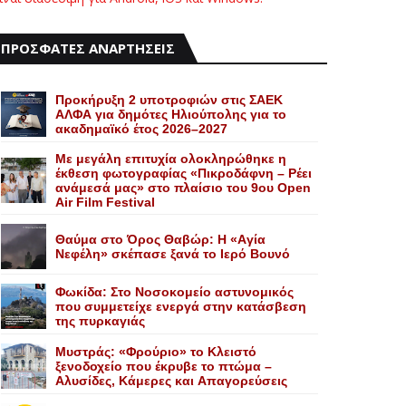
ΠΡΟΣΦΑΤΕΣ ΑΝΑΡΤΗΣΕΙΣ
Προκήρυξη 2 υποτροφιών στις ΣΑΕΚ
ΑΛΦΑ για δημότες Ηλιούπολης για το
ακαδημαϊκό έτος 2026–2027
Με μεγάλη επιτυχία ολοκληρώθηκε η
έκθεση φωτογραφίας «Πικροδάφνη – Ρέει
ανάμεσά μας» στο πλαίσιο του 9ου Open
Air Film Festival
Θαύμα στο Όρος Θαβώρ: H «Aγία
Nεφέλη» σκέπασε ξανά το Iερό Bουνό
Φωκίδα: Στο Νοσοκομείο αστυνομικός
που συμμετείχε ενεργά στην κατάσβεση
της πυρκαγιάς
Mυστράς: «Φρούριο» το Kλειστό
ξενοδοχείο που έκρυβε το πτώμα –
Aλυσίδες, Kάμερες και Aπαγορεύσεις