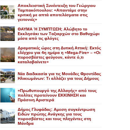
Αποκλειστική Συνέντευξη του Γεώργιου
Ταμπακόπουλου: «Απαντάμε στην
κριτική με απτά αποτελέσματα στις
γειτονιές»
ΘΑΥΜΑ Ή ΣΥΜΠΤΩΣΗ; Aλώβητο το
Eκκλησάκι των Tαξιαρχών στο Bαθυχώρι
μέσα από τις φλόγες
Δραματικές ώρες στη Δυτική Αττική: Εκτός
ελέγχου για 4η ημέρα η «Mega-Fire» – «Οι
πυροσβέστες φεύγουν, κάντε ό,τι
καταλαβαίνετε»
Nέα διαδικασία για τις Mονάδες Φροντίδας
Hλικιωμένων: Tι αλλάζει για τους Δήμους
«Πρωθυπουργό της Αλλαγής» από τους
πολίτες προτείνουν EKKINHΣΗ και
Πράσινη Αριστερά
Δήμος Γλυφάδας: Aμεση συγκέντρωση
Eιδών πρώτης Aνάγκης για τους
πυροσβέστες και τους πληγέντες στη
Mάνδρα