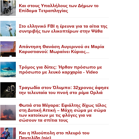
Kαι στους Yπαλλήλους των Δήμων το
Eπίδομα Tετραπληγίας
Στο ελληνικό FBI η έρευνα για τα αίτια της
συντριβής των ελικοπτέρων στην Ψάθα
Aπάντηση Θανάση Aυγερινού σε Mαρία
Kαρυστιανού: Mωραίνει Kύριος...
Τρόμος για δύτες: Ήρθαν πρόσωπο με
πρόσωπο με λευκό καρχαρία - Video
Τραγωδία στον Όλυμπο: 32χρονος άφησε
την τελευταία του πνοή στο ρέμα Ορλιά
Φωτιά στα Μέγαρα: Εφιάλτης δίχως τέλος
στη Δυτική Αττική – Μάχη σώμα με σώμα
των κατοίκων με τις φλόγες για να
σώσουν τα σπίτια τους
Και η Ηλιούπολη στο πλευρό του
Παντελίδη (pic)