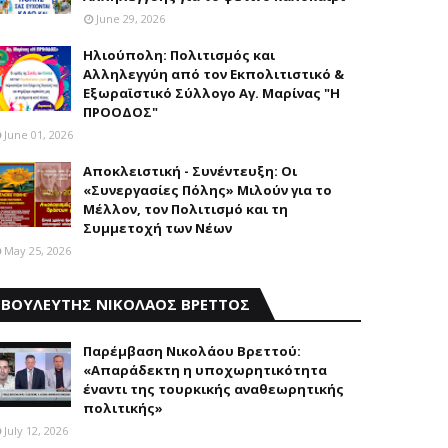
June 29, 2026
Ηλιούπολη: Πολιτισμός και
Aλληλεγγύη από τον Εκπολιτιστικό &
Εξωραϊστικό Σύλλογο Αγ. Μαρίνας "Η
ΠΡΟΟΔΟΣ"
June 01, 2026
Αποκλειστική - Συνέντευξη: Οι
«Συνεργασίες Πόλης» Μιλούν για το
Μέλλον, τον Πολιτισμό και τη
Συμμετοχή των Νέων
May 25, 2026
ΒΟΥΛΕΥΤΗΣ ΝΙΚΟΛΑΟΣ ΒΡΕΤΤΟΣ
Παρέμβαση Nικολάου Bρεττού:
«Aπαράδεκτη η υποχωρητικότητα
έναντι της τουρκικής αναθεωρητικής
πολιτικής»
July 12, 2026