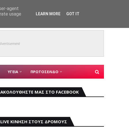
user-agent
erate usage
LEARN MORE
GOT IT
Mάχη μ
ΚΥΡΙΑ ΘΕΜΑΤΑ
dvertisement
ΥΓΕΙΑ
ΠΡΩΤΟΣΕΛΙΔΟ
ΑΚΟΛΟΥΘΗΣΤΕ ΜΑΣ ΣΤΟ FACEBOOK
LIVE ΚΙΝΗΣΗ ΣΤΟΥΣ ΔΡΟΜΟΥΣ