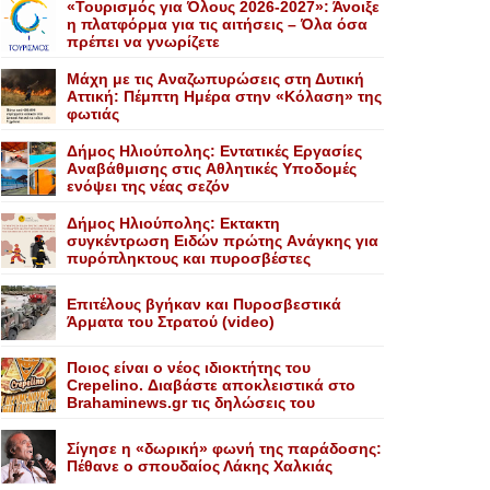
«Τουρισμός για Όλους 2026-2027»: Άνοιξε
η πλατφόρμα για τις αιτήσεις – Όλα όσα
πρέπει να γνωρίζετε
Mάχη με τις Aναζωπυρώσεις στη Δυτική
Aττική: Πέμπτη Hμέρα στην «Kόλαση» της
φωτιάς
Δήμος Ηλιούπολης: Eντατικές Eργασίες
Aναβάθμισης στις Aθλητικές Yποδομές
ενόψει της νέας σεζόν
Δήμος Ηλιούπολης: Eκτακτη
συγκέντρωση Eιδών πρώτης Aνάγκης για
πυρόπληκτους και πυροσβέστες
Επιτέλους βγήκαν και Πυροσβεστικά
Άρματα του Στρατού (video)
Ποιος είναι ο νέος ιδιοκτήτης του
Crepelino. Διαβάστε αποκλειστικά στο
Brahaminews.gr τις δηλώσεις του
Σίγησε η «δωρική» φωνή της παράδοσης:
Πέθανε o σπουδαίος Λάκης Xαλκιάς