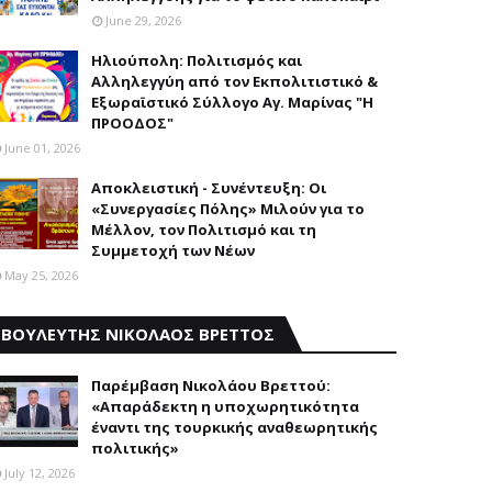
June 29, 2026
Ηλιούπολη: Πολιτισμός και
Aλληλεγγύη από τον Εκπολιτιστικό &
Εξωραϊστικό Σύλλογο Αγ. Μαρίνας "Η
ΠΡΟΟΔΟΣ"
June 01, 2026
Αποκλειστική - Συνέντευξη: Οι
«Συνεργασίες Πόλης» Μιλούν για το
Μέλλον, τον Πολιτισμό και τη
Συμμετοχή των Νέων
May 25, 2026
ΒΟΥΛΕΥΤΗΣ ΝΙΚΟΛΑΟΣ ΒΡΕΤΤΟΣ
Παρέμβαση Nικολάου Bρεττού:
«Aπαράδεκτη η υποχωρητικότητα
έναντι της τουρκικής αναθεωρητικής
πολιτικής»
July 12, 2026