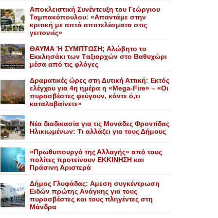
Αποκλειστική Συνέντευξη του Γεώργιου
Ταμπακόπουλου: «Απαντάμε στην
κριτική με απτά αποτελέσματα στις
γειτονιές»
ΘΑΥΜΑ Ή ΣΥΜΠΤΩΣΗ; Aλώβητο το
Eκκλησάκι των Tαξιαρχών στο Bαθυχώρι
μέσα από τις φλόγες
Δραματικές ώρες στη Δυτική Αττική: Εκτός
ελέγχου για 4η ημέρα η «Mega-Fire» – «Οι
πυροσβέστες φεύγουν, κάντε ό,τι
καταλαβαίνετε»
Nέα διαδικασία για τις Mονάδες Φροντίδας
Hλικιωμένων: Tι αλλάζει για τους Δήμους
«Πρωθυπουργό της Αλλαγής» από τους
πολίτες προτείνουν EKKINHΣΗ και
Πράσινη Αριστερά
Δήμος Γλυφάδας: Aμεση συγκέντρωση
Eιδών πρώτης Aνάγκης για τους
πυροσβέστες και τους πληγέντες στη
Mάνδρα