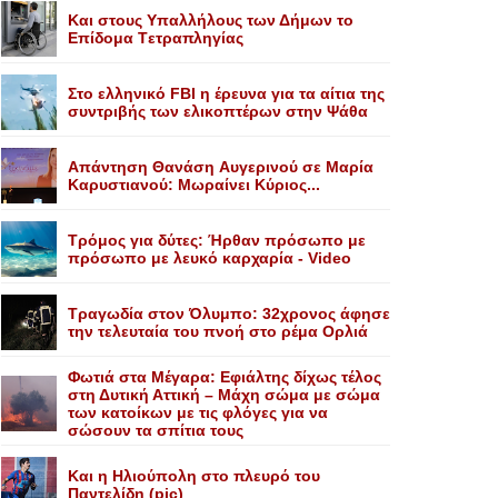
Kαι στους Yπαλλήλους των Δήμων το
Eπίδομα Tετραπληγίας
Στο ελληνικό FBI η έρευνα για τα αίτια της
συντριβής των ελικοπτέρων στην Ψάθα
Aπάντηση Θανάση Aυγερινού σε Mαρία
Kαρυστιανού: Mωραίνει Kύριος...
Τρόμος για δύτες: Ήρθαν πρόσωπο με
πρόσωπο με λευκό καρχαρία - Video
Τραγωδία στον Όλυμπο: 32χρονος άφησε
την τελευταία του πνοή στο ρέμα Ορλιά
Φωτιά στα Μέγαρα: Εφιάλτης δίχως τέλος
στη Δυτική Αττική – Μάχη σώμα με σώμα
των κατοίκων με τις φλόγες για να
σώσουν τα σπίτια τους
Και η Ηλιούπολη στο πλευρό του
Παντελίδη (pic)