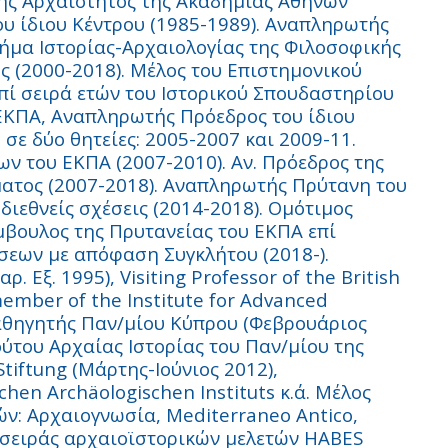
της Αρχαιότητος της Ακαδημίας Αθηνών
ου ίδιου Κέντρου (1985-1989). Αναπληρωτής
μήμα Ιστορίας-Αρχαιολογίας της Φιλοσοφικής
ς (2000-2018). Μέλος του Επιστημονικού
επί σειρά ετών του Ιστορικού Σπουδαστηρίου
 ΕΚΠΑ, Αναπληρωτής Πρόεδρος του ίδιου
σε δύο θητείες: 2005-2007 και 2009-11.
ν του ΕΚΠΑ (2007-2010). Αν. Πρόεδρος της
ατος (2007-2018). Αναπληρωτής Πρύτανη του
διεθνείς σχέσεις (2014-2018). Ομότιμος
μβουλος της Πρυτανείας του ΕΚΠΑ επί
εων με απόφαση Συγκλήτου (2018-).
 Εξ. 1995), Visiting Professor of the British
ember of the Institute for Advanced
καθηγητής Παν/μίου Κύπρου (Φεβρουάριος
ούτου Αρχαίας Ιστορίας του Παν/μίου της
tiftung (Μάρτης-Ιούνιος 2012),
hen Archäologischen Instituts κ.ά. Μέλος
ν: Αρχαιογνωσία, Mediterraneo Antico,
ης σειράς αρχαιοϊστορικών μελετών HABES