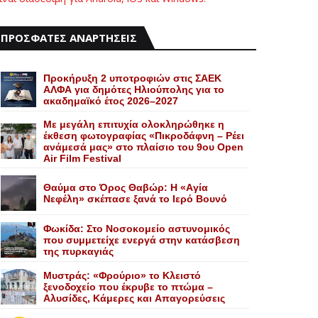
ΠΡΟΣΦΑΤΕΣ ΑΝΑΡΤΗΣΕΙΣ
Προκήρυξη 2 υποτροφιών στις ΣΑΕΚ
ΑΛΦΑ για δημότες Ηλιούπολης για το
ακαδημαϊκό έτος 2026–2027
Με μεγάλη επιτυχία ολοκληρώθηκε η
έκθεση φωτογραφίας «Πικροδάφνη – Ρέει
ανάμεσά μας» στο πλαίσιο του 9ου Open
Air Film Festival
Θαύμα στο Όρος Θαβώρ: H «Aγία
Nεφέλη» σκέπασε ξανά το Iερό Bουνό
Φωκίδα: Στο Νοσοκομείο αστυνομικός
που συμμετείχε ενεργά στην κατάσβεση
της πυρκαγιάς
Mυστράς: «Φρούριο» το Kλειστό
ξενοδοχείο που έκρυβε το πτώμα –
Aλυσίδες, Kάμερες και Aπαγορεύσεις