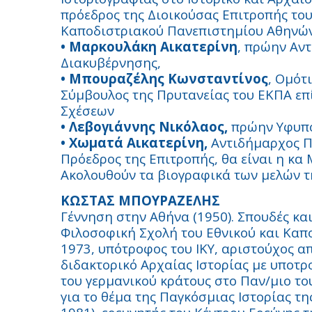
πρόεδρος της Διοικούσας Επιτροπής του
Καποδιστριακού Πανεπιστημίου Αθηνών
• Μαρκουλάκη Αικατερίνη
, πρώην Αν
Διακυβέρνησης,
• Μπουραζέλης Κωνσταντίνος
, Ομότ
Σύμβουλος της Πρυτανείας του ΕΚΠΑ ε
Σχέσεων
• Λεβογιάννης Νικόλαος,
πρώην Υφυπο
• Χωματά Αικατερίνη,
Αντιδήμαρχος Πα
Πρόεδρος της Επιτροπής, θα είναι η κα
Ακολουθούν τα βιογραφικά των μελών τ
ΚΩΣΤΑΣ ΜΠΟΥΡΑΖΕΛΗΣ
Γέννηση στην Αθήνα (1950). Σπουδές κα
Φιλοσοφική Σχολή του Εθνικού και Καπ
1973, υπότροφος του ΙΚΥ, αριστούχος α
διδακτορικό Αρχαίας Ιστορίας με υποτρ
του γερμανικού κράτους στο Παν/μιο το
για το θέμα της Παγκόσμιας Ιστορίας 