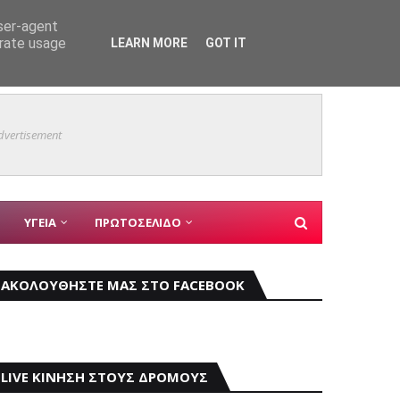
user-agent
erate usage
LEARN MORE
GOT IT
Mάχη μ
ΚΥΡΙΑ ΘΕΜΑΤΑ
dvertisement
ΥΓΕΙΑ
ΠΡΩΤΟΣΕΛΙΔΟ
ΑΚΟΛΟΥΘΗΣΤΕ ΜΑΣ ΣΤΟ FACEBOOK
LIVE ΚΙΝΗΣΗ ΣΤΟΥΣ ΔΡΟΜΟΥΣ