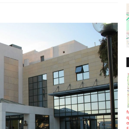
f
ε
α
Ε