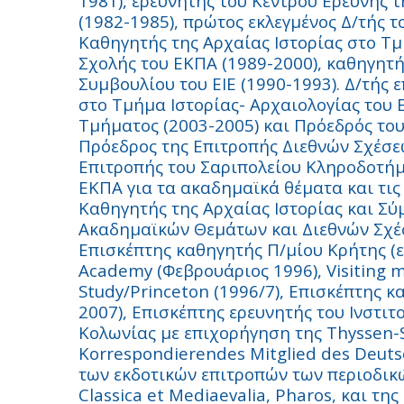
1981), ερευνητής του Κέντρου Ερεύνης 
(1982-1985), πρώτος εκλεγμένος Δ/τής τ
Καθηγητής της Αρχαίας Ιστορίας στο Τ
Σχολής του ΕΚΠΑ (1989-2000), καθηγητή
Συμβουλίου του ΕΙΕ (1990-1993). Δ/τής 
στο Τμήμα Ιστορίας- Αρχαιολογίας του
Τμήματος (2003-2005) και Πρόεδρός του 
Πρόεδρος της Επιτροπής Διεθνών Σχέσεω
Επιτροπής του Σαριπολείου Κληροδοτήμ
ΕΚΠΑ για τα ακαδημαϊκά θέματα και τις 
Καθηγητής της Αρχαίας Ιστορίας και Σύ
Ακαδημαϊκών Θεμάτων και Διεθνών Σχέσ
Επισκέπτης καθηγητής Π/μίου Κρήτης (εαρ.
Academy (Φεβρουάριος 1996), Visiting m
Study/Princeton (1996/7), Επισκέπτης 
2007), Επισκέπτης ερευνητής του Ινστιτ
Κολωνίας με επιχορήγηση της Thyssen-S
Korrespondierendes Mitglied des Deutsc
των εκδοτικών επιτροπών των περιοδικώ
Classica et Mediaevalia, Pharos, και τ