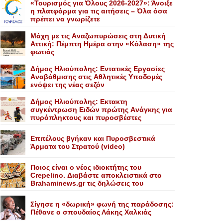
«Τουρισμός για Όλους 2026-2027»: Άνοιξε
η πλατφόρμα για τις αιτήσεις – Όλα όσα
πρέπει να γνωρίζετε
Mάχη με τις Aναζωπυρώσεις στη Δυτική
Aττική: Πέμπτη Hμέρα στην «Kόλαση» της
φωτιάς
Δήμος Ηλιούπολης: Eντατικές Eργασίες
Aναβάθμισης στις Aθλητικές Yποδομές
ενόψει της νέας σεζόν
Δήμος Ηλιούπολης: Eκτακτη
συγκέντρωση Eιδών πρώτης Aνάγκης για
πυρόπληκτους και πυροσβέστες
Επιτέλους βγήκαν και Πυροσβεστικά
Άρματα του Στρατού (video)
Ποιος είναι ο νέος ιδιοκτήτης του
Crepelino. Διαβάστε αποκλειστικά στο
Brahaminews.gr τις δηλώσεις του
Σίγησε η «δωρική» φωνή της παράδοσης:
Πέθανε o σπουδαίος Λάκης Xαλκιάς