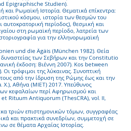
nd Epigraphische Studien).
ή και Ρωμαϊκή Ιστορία. Θεματικά επίκεντρα:
νιστικού κόσμου, ιστορία των θεσμών του
 αυτοκρατορική περίοδος), θεσμική και
ιγαίου στη ρωμαϊκή περίοδο, λατρεία των
ιστοριογραφία για την ελληνορωμαϊκή
donien und die Ägäis (München 1982).
Θεία
 δυναστείας των Σεβήρων και την Constitutio
ανική έκδοση: Βιέννη 2007).
Kos between
).
Οι
τρόφιμοι
της
λύκαινας
.
Συνοπτική
 τους από την ίδρυση της Ρώμης έως και την
. Χ.), Αθήνα (ΜΙΕΤ) 2017. Υπεύθυνος
 των κεφαλαίων περί Αφηρωισμού και
et Rituum Antiquorum (ThesCRA), vol. II,
έκα τριών επιστημονικών τόμων, συγγραφέας
ικά και πρακτικά συνεδρίων, συμμετοχή σε
ω σε θέματα Aρχαίας Ιστορίας.