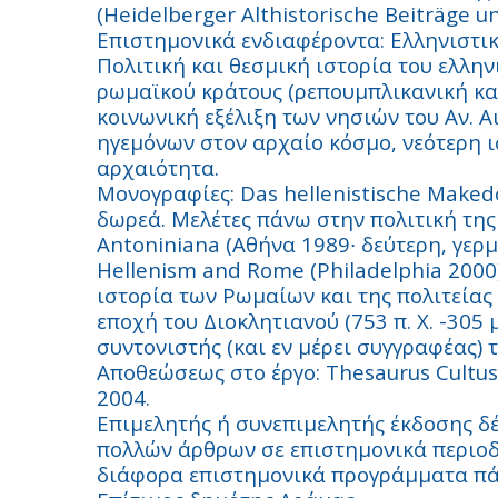
(Heidelberger Althistorische Beiträge u
Επιστημονικά ενδιαφέροντα: Ελληνιστικ
Πολιτική και θεσμική ιστορία του ελλη
ρωμαϊκού κράτους (ρεπουμπλικανική και
κοινωνική εξέλιξη των νησιών του Αν. Α
ηγεμόνων στον αρχαίο κόσμο, νεότερη 
αρχαιότητα.
Μονογραφίες
: Das hellenistische Make
δωρεά
.
Μελέτες πάνω στην πολιτική της
Antoniniana (Αθήνα 1989∙ δεύτερη, γερμ
Hellenism and Rome (Philadelphia 2000
ιστορία των Ρωμαίων και της πολιτείας
εποχή του Διοκλητιανού (753 π. Χ. -305 μ
συντονιστής (και εν μέρει συγγραφέας)
Αποθεώσεως στο έργο: Thesaurus Cultus 
2004.
Επιμελητής ή συνεπιμελητής έκδοσης δ
πολλών άρθρων σε επιστημονικά περιοδ
διάφορα επιστημονικά προγράμματα πάν