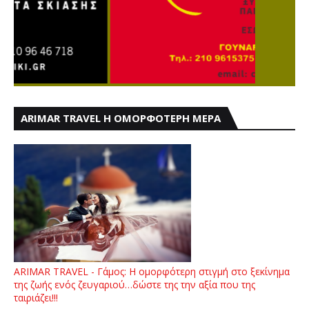
ARIMAR TRAVEL Η ΟΜΟΡΦΟΤΕΡΗ ΜΕΡΑ
ARIMAR TRAVEL - Γάμος: Η ομορφότερη στιγμή στο ξεκίνημα
της ζωής ενός ζευγαριού…δώστε της την αξία που της
ταιριάζει!!!