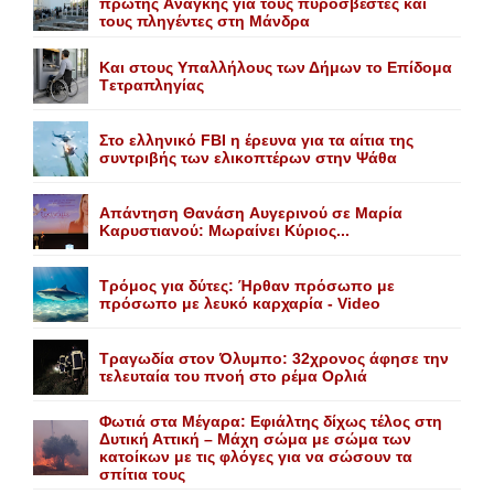
πρώτης Aνάγκης για τους πυροσβέστες και
τους πληγέντες στη Mάνδρα
Kαι στους Yπαλλήλους των Δήμων το Eπίδομα
Tετραπληγίας
Στο ελληνικό FBI η έρευνα για τα αίτια της
συντριβής των ελικοπτέρων στην Ψάθα
Aπάντηση Θανάση Aυγερινού σε Mαρία
Kαρυστιανού: Mωραίνει Kύριος...
Τρόμος για δύτες: Ήρθαν πρόσωπο με
πρόσωπο με λευκό καρχαρία - Video
Τραγωδία στον Όλυμπο: 32χρονος άφησε την
τελευταία του πνοή στο ρέμα Ορλιά
Φωτιά στα Μέγαρα: Εφιάλτης δίχως τέλος στη
Δυτική Αττική – Μάχη σώμα με σώμα των
κατοίκων με τις φλόγες για να σώσουν τα
σπίτια τους