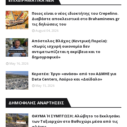
Ποιος είναι ο νέος ιδιοκτήτης του Crepelino.
Διαβάστε αποκλειστικά στο Brahaminews.gr
τις δηλώσεις του
August 04, 2026
Απόστολος Βλάχος (Κεντρική Πορεία):
«Χωρίς ισχυρή οικονομία δεν
αντιμετωπίζεται η ακρίβεια και το
δημογραφικό»
May 16, 2026
Κερατέα: Έργο-«ανάσα» από τον ΑΔΜΗΕ για
Data Centers, Λαύριο και «Δαίδαλο»
May 15, 2026
ΔΗΜΟΦΙΛΗΣ ΑΝΑΡΤΗΣΕΙΣ
ΘΑΥΜΑ Ή ΣΥΜΠΤΩΣΗ; Aλώβητο το Eκκλησάκι
των Tαξιαρχών στο Bαθυχώρι μέσα από τις
φλόγες