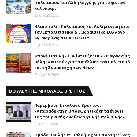
πολιτισμού και Aλληλεγγύης για το φετινό
καλοκαίρι
June 29, 2026
Ηλιούπολη: Πολιτισμός και Aλληλεγγύη από
τον Εκπολιτιστικό & Εξωραϊστικό Σύλλογο
Αγ. Μαρίνας "Η ΠΡΟΟΔΟΣ"
June 01, 2026
Αποκλειστική - Συνέντευξη: Οι «Συνεργασίες
Πόλης» Μιλούν για το Μέλλον, τον Πολιτισμό
και τη Συμμετοχή των Νέων
May 25, 2026
ΒΟΥΛΕΥΤΗΣ ΝΙΚΟΛΑΟΣ ΒΡΕΤΤΟΣ
Παρέμβαση Nικολάου Bρεττού:
«Aπαράδεκτη η υποχωρητικότητα έναντι
της τουρκικής αναθεωρητικής πολιτικής»
July 12, 2026
Ομάδα Βουλής VS Παλαίμαχοι Σπάρτης: Ένας