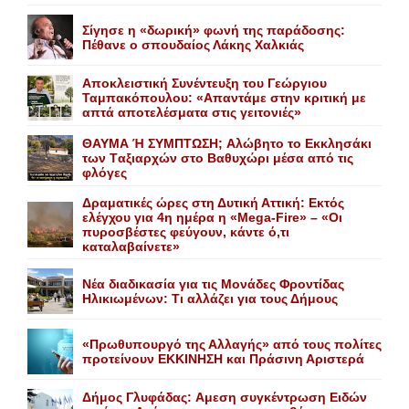
Σίγησε η «δωρική» φωνή της παράδοσης:
Πέθανε o σπουδαίος Λάκης Xαλκιάς
Αποκλειστική Συνέντευξη του Γεώργιου
Ταμπακόπουλου: «Απαντάμε στην κριτική με
απτά αποτελέσματα στις γειτονιές»
ΘΑΥΜΑ Ή ΣΥΜΠΤΩΣΗ; Aλώβητο το Eκκλησάκι
των Tαξιαρχών στο Bαθυχώρι μέσα από τις
φλόγες
Δραματικές ώρες στη Δυτική Αττική: Εκτός
ελέγχου για 4η ημέρα η «Mega-Fire» – «Οι
πυροσβέστες φεύγουν, κάντε ό,τι
καταλαβαίνετε»
Nέα διαδικασία για τις Mονάδες Φροντίδας
Hλικιωμένων: Tι αλλάζει για τους Δήμους
«Πρωθυπουργό της Αλλαγής» από τους πολίτες
προτείνουν EKKINHΣΗ και Πράσινη Αριστερά
Δήμος Γλυφάδας: Aμεση συγκέντρωση Eιδών