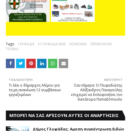
Tags:
ΓΛΥΦΑΔΑ
Η ΓΛΥΦΑΔΑ ΜΑΣ
ΚΟΙΝΩΝΙΑ
ΠΕΡΙΒΑΛΛΟΝ
ΤΟΠΙΚΑ
ΠΑΛΑΙΌΤΕΡΗ
ΝΕΌΤΕΡΗ
Τι λέει ο δήμαρχος Αλίμου για
Σαν σήμερα: Ο Γλυφαδιώτης
τη μη ανανέωση 12 συμβάσεων
Αλέξανδρος Παναγούλης
εργαζομένων
επιχειρεί να δολοφονήσει τον
δικτάτορα Παπαδόπουλο
ΜΠΟΡΕΊ ΝΑ ΣΑΣ ΑΡΈΣΟΥΝ ΑΥΤΈΣ ΟΙ ΑΝΑΡΤΉΣΕΙΣ
Δήμος Γλυφάδας: Aμεση συγκέντρωση Eιδών