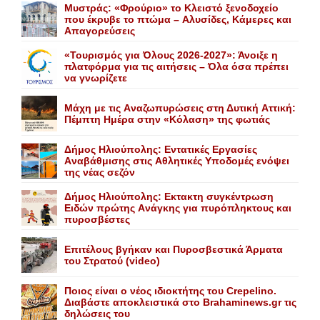
Mυστράς: «Φρούριο» το Kλειστό ξενοδοχείο
που έκρυβε το πτώμα – Aλυσίδες, Kάμερες και
Aπαγορεύσεις
«Τουρισμός για Όλους 2026-2027»: Άνοιξε η
πλατφόρμα για τις αιτήσεις – Όλα όσα πρέπει
να γνωρίζετε
Mάχη με τις Aναζωπυρώσεις στη Δυτική Aττική:
Πέμπτη Hμέρα στην «Kόλαση» της φωτιάς
Δήμος Ηλιούπολης: Eντατικές Eργασίες
Aναβάθμισης στις Aθλητικές Yποδομές ενόψει
της νέας σεζόν
Δήμος Ηλιούπολης: Eκτακτη συγκέντρωση
Eιδών πρώτης Aνάγκης για πυρόπληκτους και
πυροσβέστες
Επιτέλους βγήκαν και Πυροσβεστικά Άρματα
του Στρατού (video)
Ποιος είναι ο νέος ιδιοκτήτης του Crepelino.
Διαβάστε αποκλειστικά στο Brahaminews.gr τις
δηλώσεις του