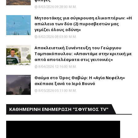
8/03/2026 09:28:00 Μ.μ.
Μητσοτάκης για σύγκρουση ελικοπτέρων: «Η
απώλεια των δύο (2) πυροσβεστών μας
γεμίζει όλους οδύνη»
8/02/2026 08:03:00 Μ.μ.
Αποκλειστική Συνέντευξη του Γεώργιου
Ταμπακόπουλου: «Απαντάμε στην κριτική με
απτά αποτελέσματα στις γειτονιές»
8/04/2026 12:16:00 Μ.μ.
Θαύμα στο Όρος Θαβώρ: H «Aγία Nεφέλη»
σκέπασε ξανά το Iερό Bουνό
8/05/2026 05:11:00 Μ.μ.
ΚΑΘΗΜΕΡΙΝΗ ΕΝΗΜΕΡΩΣΗ "ΣΦΥΓΜΟΣ TV"