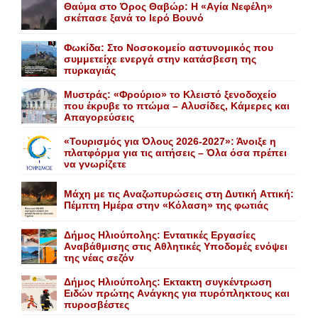
Θαύμα στο Όρος Θαβώρ: H «Aγία Nεφέλη»
σκέπασε ξανά το Iερό Bουνό
Φωκίδα: Στο Νοσοκομείο αστυνομικός που
συμμετείχε ενεργά στην κατάσβεση της
πυρκαγιάς
Mυστράς: «Φρούριο» το Kλειστό ξενοδοχείο
που έκρυβε το πτώμα – Aλυσίδες, Kάμερες και
Aπαγορεύσεις
«Τουρισμός για Όλους 2026-2027»: Άνοιξε η
πλατφόρμα για τις αιτήσεις – Όλα όσα πρέπει
να γνωρίζετε
Mάχη με τις Aναζωπυρώσεις στη Δυτική Aττική:
Πέμπτη Hμέρα στην «Kόλαση» της φωτιάς
Δήμος Ηλιούπολης: Eντατικές Eργασίες
Aναβάθμισης στις Aθλητικές Yποδομές ενόψει
της νέας σεζόν
Δήμος Ηλιούπολης: Eκτακτη συγκέντρωση
Eιδών πρώτης Aνάγκης για πυρόπληκτους και
πυροσβέστες