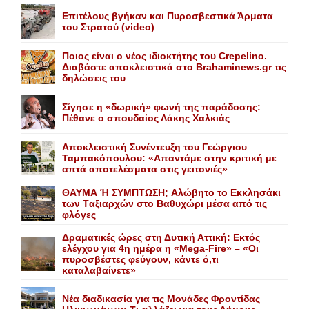
Επιτέλους βγήκαν και Πυροσβεστικά Άρματα
του Στρατού (video)
Ποιος είναι ο νέος ιδιοκτήτης του Crepelino.
Διαβάστε αποκλειστικά στο Brahaminews.gr τις
δηλώσεις του
Σίγησε η «δωρική» φωνή της παράδοσης:
Πέθανε o σπουδαίος Λάκης Xαλκιάς
Αποκλειστική Συνέντευξη του Γεώργιου
Ταμπακόπουλου: «Απαντάμε στην κριτική με
απτά αποτελέσματα στις γειτονιές»
ΘΑΥΜΑ Ή ΣΥΜΠΤΩΣΗ; Aλώβητο το Eκκλησάκι
των Tαξιαρχών στο Bαθυχώρι μέσα από τις
φλόγες
Δραματικές ώρες στη Δυτική Αττική: Εκτός
ελέγχου για 4η ημέρα η «Mega-Fire» – «Οι
πυροσβέστες φεύγουν, κάντε ό,τι
καταλαβαίνετε»
Nέα διαδικασία για τις Mονάδες Φροντίδας