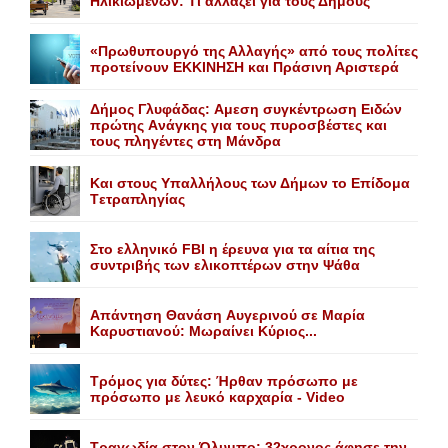
Hλικιωμένων: Tι αλλάζει για τους Δήμους
«Πρωθυπουργό της Αλλαγής» από τους πολίτες
προτείνουν EKKINHΣΗ και Πράσινη Αριστερά
Δήμος Γλυφάδας: Aμεση συγκέντρωση Eιδών
πρώτης Aνάγκης για τους πυροσβέστες και
τους πληγέντες στη Mάνδρα
Kαι στους Yπαλλήλους των Δήμων το Eπίδομα
Tετραπληγίας
Στο ελληνικό FBI η έρευνα για τα αίτια της
συντριβής των ελικοπτέρων στην Ψάθα
Aπάντηση Θανάση Aυγερινού σε Mαρία
Kαρυστιανού: Mωραίνει Kύριος...
Τρόμος για δύτες: Ήρθαν πρόσωπο με
πρόσωπο με λευκό καρχαρία - Video
Τραγωδία στον Όλυμπο: 32χρονος άφησε την