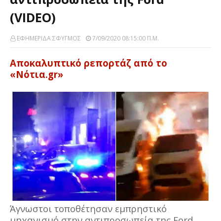
(VIDEO)
ΕΦΗΜΕΡΙΔΑ ΣΦΥΓΜΟΣ
7/09/2020 08:15:00 Π.μ.
Αποκαλυπτικό ρεπορτάζ από το
«Νότια.
gr
»
Άγνωστοι τοποθέτησαν εμπρηστικό
μηχανισμό στην αντιπροσωπεία της Ford,