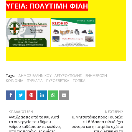
ΥΓΕΙΑ: ΠΟΛΥΤΙΜΗ ΦΙΛΗ
Tags:
ΔΗΜΟΣ ΕΛΛΗΝΙΚΟΥ - ΑΡΓΥΡΟΥΠΟΛΗΣ
ΕΝΗΜΕΡΩΣΗ
ΚΟΙΝΩΝΙΑ
ΠΥΡΚΑΓΙΑ
ΠΥΡΟΣΒΕΤΙΚΑ
ΤΟΠΙΚΑ
ΠΑΛΑΙΌΤΕΡΗ
ΝΕΌΤΕΡΗ
Αντιδράσεις από το ΚΚΕ γιατί
K. Μητσοτάκης προς Τουρκία:
τα συνεργεία του δήμου
«Η θάλασσα τελικά έχει
Αλίμου καθάρισαν τις κολώνες
σύνορα και η πατρίδα σχέδιο
από τις παράνομες αφίσες
και δύναμη να τα