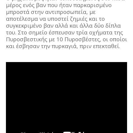
μέρος ενός βαν που ήταν παρκαρισμένο
μπροστά στην αντιπροσωπεία, με
αποτέλεσμα να υποστεί ζημιές και το
συγκεκριμένο βαν αλλά και άλλα δύο δίπλα
του. Στο σημείο έσπευσαν τρία οχήματα της
Πυροσβεστικής με 10 Πυροσβέστες, οι οποίοι
και έσβησαν την πυρκαγιά, πριν επεκταθεί.