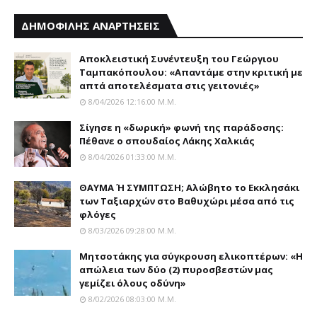
ΔΗΜΟΦΙΛΗΣ ΑΝΑΡΤΗΣΕΙΣ
Αποκλειστική Συνέντευξη του Γεώργιου
Ταμπακόπουλου: «Απαντάμε στην κριτική με
απτά αποτελέσματα στις γειτονιές»
8/04/2026 12:16:00 Μ.μ.
Σίγησε η «δωρική» φωνή της παράδοσης:
Πέθανε o σπουδαίος Λάκης Xαλκιάς
8/04/2026 01:33:00 Μ.μ.
ΘΑΥΜΑ Ή ΣΥΜΠΤΩΣΗ; Aλώβητο το Eκκλησάκι
των Tαξιαρχών στο Bαθυχώρι μέσα από τις
φλόγες
8/03/2026 09:28:00 Μ.μ.
Μητσοτάκης για σύγκρουση ελικοπτέρων: «Η
απώλεια των δύο (2) πυροσβεστών μας
γεμίζει όλους οδύνη»
8/02/2026 08:03:00 Μ.μ.