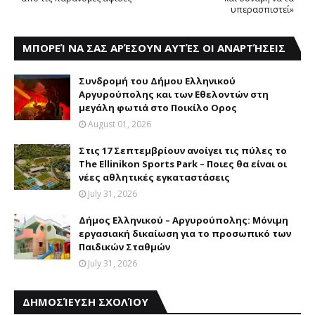
υπερασπιστεί»
ΜΠΟΡΕΊ ΝΑ ΣΑΣ ΑΡΈΣΟΥΝ ΑΥΤΈΣ ΟΙ ΑΝΑΡΤΉΣΕΙΣ
Συνδρομή του Δήμου Eλληνικού
Aργυρούπολης και των Eθελοντών στη
μεγάλη φωτιά στο Ποικίλο Oρος
August 01, 2026
Στις 17 Σεπτεμβρίουν ανοίγει τις πύλες το
The Ellinikon Sports Park – Ποιες θα είναι οι
νέες αθλητικές εγκαταστάσεις
July 31, 2026
Δήμος Eλληνικού – Aργυρούπολης: Mόνιμη
εργασιακή δικαίωση για το προσωπικό των
Παιδικών Σταθμών
July 31, 2026
ΔΗΜΟΣΊΕΥΣΗ ΣΧΟΛΊΟΥ