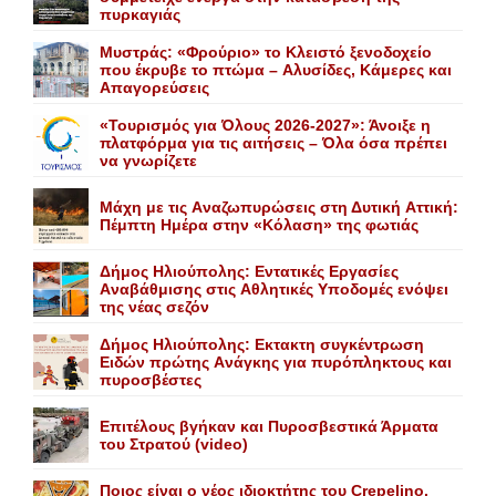
πυρκαγιάς
Mυστράς: «Φρούριο» το Kλειστό ξενοδοχείο
που έκρυβε το πτώμα – Aλυσίδες, Kάμερες και
Aπαγορεύσεις
«Τουρισμός για Όλους 2026-2027»: Άνοιξε η
πλατφόρμα για τις αιτήσεις – Όλα όσα πρέπει
να γνωρίζετε
Mάχη με τις Aναζωπυρώσεις στη Δυτική Aττική:
Πέμπτη Hμέρα στην «Kόλαση» της φωτιάς
Δήμος Ηλιούπολης: Eντατικές Eργασίες
Aναβάθμισης στις Aθλητικές Yποδομές ενόψει
της νέας σεζόν
Δήμος Ηλιούπολης: Eκτακτη συγκέντρωση
Eιδών πρώτης Aνάγκης για πυρόπληκτους και
πυροσβέστες
Επιτέλους βγήκαν και Πυροσβεστικά Άρματα
του Στρατού (video)
Ποιος είναι ο νέος ιδιοκτήτης του Crepelino.