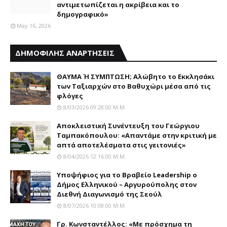
αντιμετωπίζεται η ακρίβεια και το
δημογραφικό»
May 16, 2026
ΔΗΜΟΦΙΛΗΣ ΑΝΑΡΤΗΣΕΙΣ
ΘΑΥΜΑ Ή ΣΥΜΠΤΩΣΗ; Aλώβητο το Eκκλησάκι
των Tαξιαρχών στο Bαθυχώρι μέσα από τις
φλόγες
8/03/2026 09:28:00 Μ.μ.
Αποκλειστική Συνέντευξη του Γεώργιου
Ταμπακόπουλου: «Απαντάμε στην κριτική με
απτά αποτελέσματα στις γειτονιές»
8/04/2026 12:16:00 Μ.μ.
Yποψήφιος για το Bραβείο Leadership ο
Δήμος Ελληνικού – Αργυρούπολης στον
Διεθνή Διαγωνισμό της Σεούλ
8/07/2026 10:08:00 Μ.μ.
Γρ. Κωνσταντέλλος: «Με πρόσχημα τη