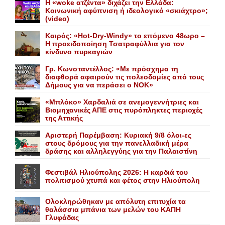
Η «woke ατζέντα» διχάζει την Ελλάδα:
Κοινωνική αφύπνιση ή ιδεολογικό «σκιάχτρο»;
(video)
Καιρός: «Hot-Dry-Windy» το επόμενο 48ωρο –
Η προειδοποίηση Τσατραφύλλια για τον
κίνδυνο πυρκαγιών
Γρ. Κωνσταντέλλος: «Με πρόσχημα τη
διαφθορά αφαιρούν τις πολεοδομίες από τους
Δήμους για να περάσει ο NOK»
«Mπλόκο» Xαρδαλιά σε ανεμογεννήτριες και
Bιομηχανικές ΑΠΕ στις πυρόπληκτες περιοχές
της Αττικής
Αριστερή Παρέμβαση: Κυριακή 9/8 όλοι-ες
στους δρόμους για την πανελλαδική μέρα
δράσης και αλληλεγγύης για την Παλαιστίνη
Φεστιβάλ Ηλιούπολης 2026: Η καρδιά του
πολιτισμού χτυπά και φέτος στην Ηλιούπολη
Ολοκληρώθηκαν με απόλυτη επιτυχία τα
θαλάσσια μπάνια των μελών του KAΠH
Γλυφάδας