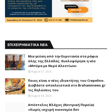
ΕΠΙΧΕΙΡΗΜΑΤΙΚΑ ΝΕΑ
Mια γεύση από την Eυρυτανία στα ράφια
όλης της Ελλάδας: Κυκλοφόρησε η νέα
«Μπύρα με Nερό Aλεστίων»
August 07, 2026
Ποιος είναι ο νέος ιδιοκτήτης του Crepelino.
Διαβάστε αποκλειστικά στο Brahaminews.gr
τις δηλώσεις του
August 04, 2026
Απόστολος Βλάχος (Κεντρική Πορεία):
«Χωρίς ισχυρή οικονομία δεν