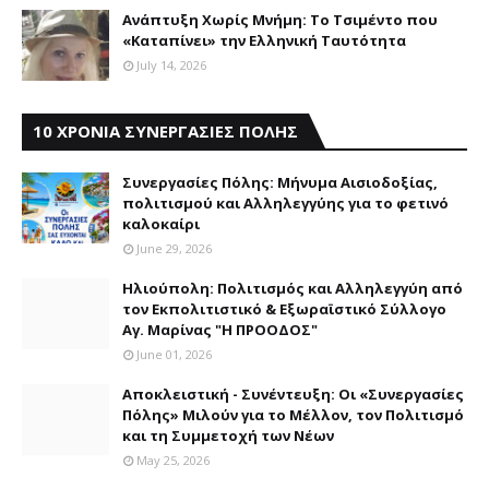
Aνάπτυξη Xωρίς Mνήμη: Το Τσιμέντο που
«Καταπίνει» την Ελληνική Ταυτότητα
July 14, 2026
10 ΧΡΟΝΙΑ ΣΥΝΕΡΓΑΣΙΕΣ ΠΟΛΗΣ
Συνεργασίες Πόλης: Mήνυμα Aισιοδοξίας,
πολιτισμού και Aλληλεγγύης για το φετινό
καλοκαίρι
June 29, 2026
Ηλιούπολη: Πολιτισμός και Aλληλεγγύη από
τον Εκπολιτιστικό & Εξωραϊστικό Σύλλογο
Αγ. Μαρίνας "Η ΠΡΟΟΔΟΣ"
June 01, 2026
Αποκλειστική - Συνέντευξη: Οι «Συνεργασίες
Πόλης» Μιλούν για το Μέλλον, τον Πολιτισμό
και τη Συμμετοχή των Νέων
May 25, 2026