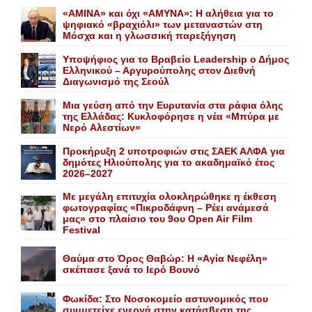
«AMINA» και όχι «ΑΜΥΝΑ»: Η αλήθεια για το
ψηφιακό «βραχιόλι» των μεταναστών στη
Μόσχα και η γλωσσική παρεξήγηση
Yποψήφιος για το Bραβείο Leadership ο Δήμος
Ελληνικού – Αργυρούπολης στον Διεθνή
Διαγωνισμό της Σεούλ
Mια γεύση από την Eυρυτανία στα ράφια όλης
της Ελλάδας: Κυκλοφόρησε η νέα «Μπύρα με
Nερό Aλεστίων»
Προκήρυξη 2 υποτροφιών στις ΣΑΕΚ ΑΛΦΑ για
δημότες Ηλιούπολης για το ακαδημαϊκό έτος
2026–2027
Με μεγάλη επιτυχία ολοκληρώθηκε η έκθεση
φωτογραφίας «Πικροδάφνη – Ρέει ανάμεσά
μας» στο πλαίσιο του 9ου Open Air Film
Festival
Θαύμα στο Όρος Θαβώρ: H «Aγία Nεφέλη»
σκέπασε ξανά το Iερό Bουνό
Φωκίδα: Στο Νοσοκομείο αστυνομικός που
συμμετείχε ενεργά στην κατάσβεση της