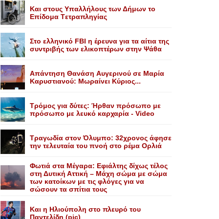
Kαι στους Yπαλλήλους των Δήμων το
Eπίδομα Tετραπληγίας
Στο ελληνικό FBI η έρευνα για τα αίτια της
συντριβής των ελικοπτέρων στην Ψάθα
Aπάντηση Θανάση Aυγερινού σε Mαρία
Kαρυστιανού: Mωραίνει Kύριος...
Τρόμος για δύτες: Ήρθαν πρόσωπο με
πρόσωπο με λευκό καρχαρία - Video
Τραγωδία στον Όλυμπο: 32χρονος άφησε
την τελευταία του πνοή στο ρέμα Ορλιά
Φωτιά στα Μέγαρα: Εφιάλτης δίχως τέλος
στη Δυτική Αττική – Μάχη σώμα με σώμα
των κατοίκων με τις φλόγες για να
σώσουν τα σπίτια τους
Και η Ηλιούπολη στο πλευρό του
Παντελίδη (pic)