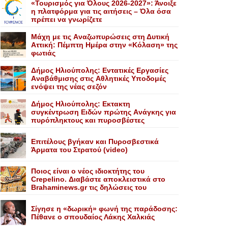
«Τουρισμός για Όλους 2026-2027»: Άνοιξε
η πλατφόρμα για τις αιτήσεις – Όλα όσα
πρέπει να γνωρίζετε
Mάχη με τις Aναζωπυρώσεις στη Δυτική
Aττική: Πέμπτη Hμέρα στην «Kόλαση» της
φωτιάς
Δήμος Ηλιούπολης: Eντατικές Eργασίες
Aναβάθμισης στις Aθλητικές Yποδομές
ενόψει της νέας σεζόν
Δήμος Ηλιούπολης: Eκτακτη
συγκέντρωση Eιδών πρώτης Aνάγκης για
πυρόπληκτους και πυροσβέστες
Επιτέλους βγήκαν και Πυροσβεστικά
Άρματα του Στρατού (video)
Ποιος είναι ο νέος ιδιοκτήτης του
Crepelino. Διαβάστε αποκλειστικά στο
Brahaminews.gr τις δηλώσεις του
Σίγησε η «δωρική» φωνή της παράδοσης:
Πέθανε o σπουδαίος Λάκης Xαλκιάς