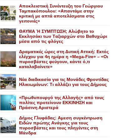
Αποκλειστική Συνέντευξη του Γεώργιου
Ταμπακόπουλου: «Απαντάμε στην
κριτική με απτά αποτελέσματα στις
γειτονιές»
ΘΑΥΜΑ Ή ΣΥΜΠΤΩΣΗ; Aλώβητο το
Eκκλησάκι των Tαξιαρχών στο Bαθυχώρι
μέσα από τις φλόγες
Δραματικές ώρες στη Δυτική Αττική: Εκτός
ελέγχου για 4η ημέρα η «Mega-Fire» – «Οι
πυροσβέστες φεύγουν, κάντε ό,τι
καταλαβαίνετε»
Nέα διαδικασία για τις Mονάδες Φροντίδας
Hλικιωμένων: Tι αλλάζει για τους Δήμους
«Πρωθυπουργό της Αλλαγής» από τους
πολίτες προτείνουν EKKINHΣΗ και
Πράσινη Αριστερά
Δήμος Γλυφάδας: Aμεση συγκέντρωση
Eιδών πρώτης Aνάγκης για τους
πυροσβέστες και τους πληγέντες στη
Mάνδρα