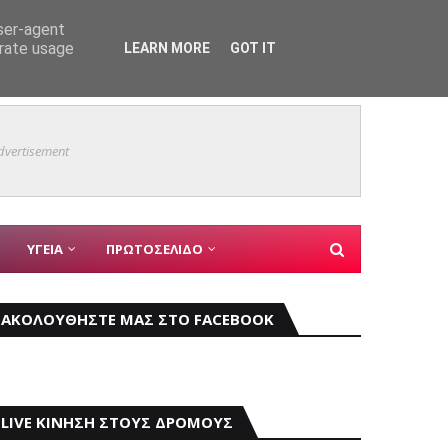
user-agent
erate usage
LEARN MORE
GOT IT
ο του 9ου Open Air Film Festival
Θαύμα 
ΑΓ ΔΗΜΗΤΡΙΟΣ
dvertisement
ΥΓΕΙΑ
ΠΡΩΤΟΣΕΛΙΔΟ
ΑΚΟΛΟΥΘΗΣΤΕ ΜΑΣ ΣΤΟ FACEBOOK
LIVE ΚΙΝΗΣΗ ΣΤΟΥΣ ΔΡΟΜΟΥΣ