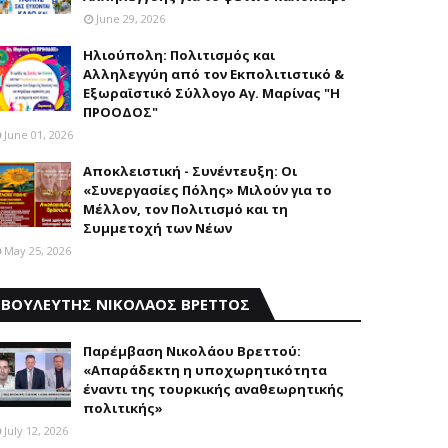
June 29, 2026
Ηλιούπολη: Πολιτισμός και
Aλληλεγγύη από τον Εκπολιτιστικό &
Εξωραϊστικό Σύλλογο Αγ. Μαρίνας "Η
ΠΡΟΟΔΟΣ"
June 01, 2026
Αποκλειστική - Συνέντευξη: Οι
«Συνεργασίες Πόλης» Μιλούν για το
Μέλλον, τον Πολιτισμό και τη
Συμμετοχή των Νέων
May 25, 2026
ΒΟΥΛΕΥΤΗΣ ΝΙΚΟΛΑΟΣ ΒΡΕΤΤΟΣ
Παρέμβαση Nικολάου Bρεττού:
«Aπαράδεκτη η υποχωρητικότητα
έναντι της τουρκικής αναθεωρητικής
πολιτικής»
July 12, 2026