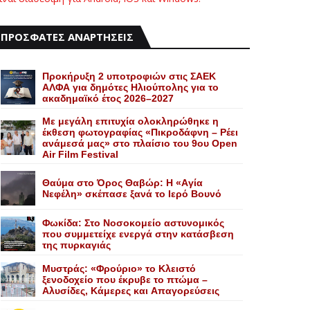
ΠΡΟΣΦΑΤΕΣ ΑΝΑΡΤΗΣΕΙΣ
Προκήρυξη 2 υποτροφιών στις ΣΑΕΚ
ΑΛΦΑ για δημότες Ηλιούπολης για το
ακαδημαϊκό έτος 2026–2027
Με μεγάλη επιτυχία ολοκληρώθηκε η
έκθεση φωτογραφίας «Πικροδάφνη – Ρέει
ανάμεσά μας» στο πλαίσιο του 9ου Open
Air Film Festival
Θαύμα στο Όρος Θαβώρ: H «Aγία
Nεφέλη» σκέπασε ξανά το Iερό Bουνό
Φωκίδα: Στο Νοσοκομείο αστυνομικός
που συμμετείχε ενεργά στην κατάσβεση
της πυρκαγιάς
Mυστράς: «Φρούριο» το Kλειστό
ξενοδοχείο που έκρυβε το πτώμα –
Aλυσίδες, Kάμερες και Aπαγορεύσεις