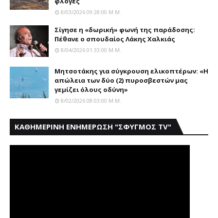
φλόγες
8/03/2026 09:28:00 Μ.μ.
Σίγησε η «δωρική» φωνή της παράδοσης:
Πέθανε o σπουδαίος Λάκης Xαλκιάς
8/04/2026 01:33:00 Μ.μ.
Μητσοτάκης για σύγκρουση ελικοπτέρων: «Η
απώλεια των δύο (2) πυροσβεστών μας
γεμίζει όλους οδύνη»
8/02/2026 08:03:00 Μ.μ.
ΚΑΘΗΜΕΡΙΝΗ ΕΝΗΜΕΡΩΣΗ "ΣΦΥΓΜΟΣ TV"