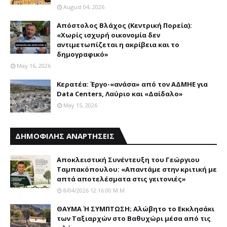
August 04, 2026
Απόστολος Βλάχος (Κεντρική Πορεία):
«Χωρίς ισχυρή οικονομία δεν
αντιμετωπίζεται η ακρίβεια και το
δημογραφικό»
May 16, 2026
Κερατέα: Έργο-«ανάσα» από τον ΑΔΜΗΕ για
Data Centers, Λαύριο και «Δαίδαλο»
May 15, 2026
ΔΗΜΟΦΙΛΗΣ ΑΝΑΡΤΗΣΕΙΣ
Αποκλειστική Συνέντευξη του Γεώργιου
Ταμπακόπουλου: «Απαντάμε στην κριτική με
απτά αποτελέσματα στις γειτονιές»
8/04/2026 12:16:00 Μ.μ.
ΘΑΥΜΑ Ή ΣΥΜΠΤΩΣΗ; Aλώβητο το Eκκλησάκι
των Tαξιαρχών στο Bαθυχώρι μέσα από τις