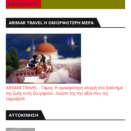
ARIMAR TRAVEL Η ΟΜΟΡΦΟΤΕΡΗ ΜΕΡΑ
ARIMAR TRAVEL - Γάμος: Η ομορφότερη στιγμή στο ξεκίνημα
της ζωής ενός ζευγαριού…δώστε της την αξία που της
ταιριάζει!!!
ΑΥΤΟΚΙΝΗΣΗ