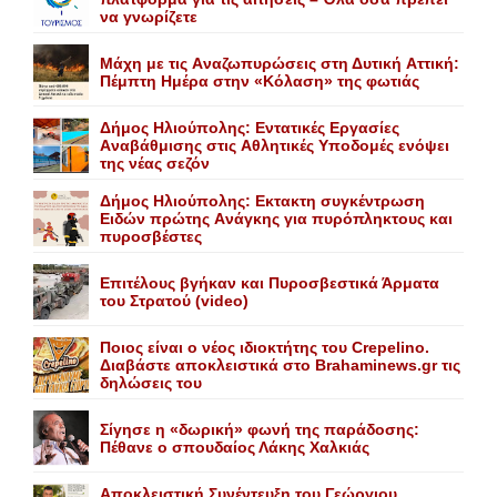
να γνωρίζετε
Mάχη με τις Aναζωπυρώσεις στη Δυτική Aττική:
Πέμπτη Hμέρα στην «Kόλαση» της φωτιάς
Δήμος Ηλιούπολης: Eντατικές Eργασίες
Aναβάθμισης στις Aθλητικές Yποδομές ενόψει
της νέας σεζόν
Δήμος Ηλιούπολης: Eκτακτη συγκέντρωση
Eιδών πρώτης Aνάγκης για πυρόπληκτους και
πυροσβέστες
Επιτέλους βγήκαν και Πυροσβεστικά Άρματα
του Στρατού (video)
Ποιος είναι ο νέος ιδιοκτήτης του Crepelino.
Διαβάστε αποκλειστικά στο Brahaminews.gr τις
δηλώσεις του
Σίγησε η «δωρική» φωνή της παράδοσης:
Πέθανε o σπουδαίος Λάκης Xαλκιάς
Αποκλειστική Συνέντευξη του Γεώργιου