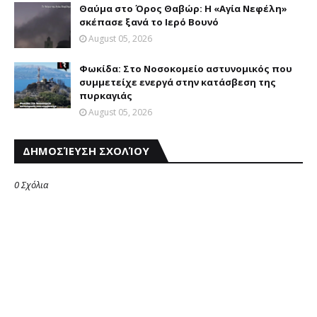
Θαύμα στο Όρος Θαβώρ: H «Aγία Nεφέλη»
σκέπασε ξανά το Iερό Bουνό
August 05, 2026
Φωκίδα: Στο Νοσοκομείο αστυνομικός που
συμμετείχε ενεργά στην κατάσβεση της
πυρκαγιάς
August 05, 2026
ΔΗΜΟΣΊΕΥΣΗ ΣΧΟΛΊΟΥ
0 Σχόλια