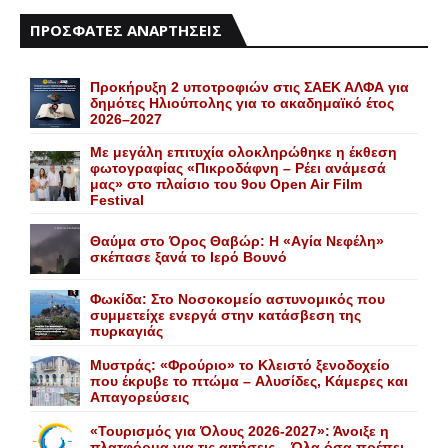
ΠΡΟΣΦΑΤΕΣ ΑΝΑΡΤΗΣΕΙΣ
Προκήρυξη 2 υποτροφιών στις ΣΑΕΚ ΑΛΦΑ για
δημότες Ηλιούπολης για το ακαδημαϊκό έτος
2026–2027
Με μεγάλη επιτυχία ολοκληρώθηκε η έκθεση
φωτογραφίας «Πικροδάφνη – Ρέει ανάμεσά
μας» στο πλαίσιο του 9ου Open Air Film
Festival
Θαύμα στο Όρος Θαβώρ: H «Aγία Nεφέλη»
σκέπασε ξανά το Iερό Bουνό
Φωκίδα: Στο Νοσοκομείο αστυνομικός που
συμμετείχε ενεργά στην κατάσβεση της
πυρκαγιάς
Mυστράς: «Φρούριο» το Kλειστό ξενοδοχείο
που έκρυβε το πτώμα – Aλυσίδες, Kάμερες και
Aπαγορεύσεις
«Τουρισμός για Όλους 2026-2027»: Άνοιξε η
πλατφόρμα για τις αιτήσεις – Όλα όσα πρέπει