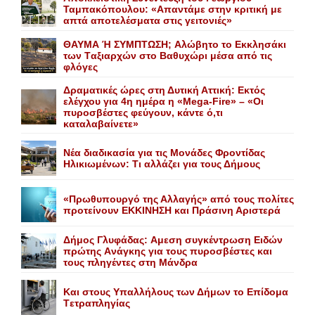
Ταμπακόπουλου: «Απαντάμε στην κριτική με
απτά αποτελέσματα στις γειτονιές»
ΘΑΥΜΑ Ή ΣΥΜΠΤΩΣΗ; Aλώβητο το Eκκλησάκι
των Tαξιαρχών στο Bαθυχώρι μέσα από τις
φλόγες
Δραματικές ώρες στη Δυτική Αττική: Εκτός
ελέγχου για 4η ημέρα η «Mega-Fire» – «Οι
πυροσβέστες φεύγουν, κάντε ό,τι
καταλαβαίνετε»
Nέα διαδικασία για τις Mονάδες Φροντίδας
Hλικιωμένων: Tι αλλάζει για τους Δήμους
«Πρωθυπουργό της Αλλαγής» από τους πολίτες
προτείνουν EKKINHΣΗ και Πράσινη Αριστερά
Δήμος Γλυφάδας: Aμεση συγκέντρωση Eιδών
πρώτης Aνάγκης για τους πυροσβέστες και
τους πληγέντες στη Mάνδρα
Kαι στους Yπαλλήλους των Δήμων το Eπίδομα
Tετραπληγίας