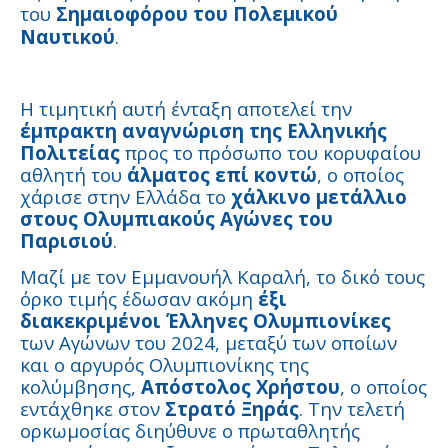
του
Σημαιοφόρου του Πολεμικού
Ναυτικού
.
Η τιμητική αυτή ένταξη αποτελεί την
έμπρακτη αναγνώριση της Ελληνικής
Πολιτείας
προς το πρόσωπο του κορυφαίου
αθλητή του
άλματος επί κοντώ
, ο οποίος
χάρισε στην Ελλάδα το
χάλκινο μετάλλιο
στους Ολυμπιακούς Αγώνες του
Παρισιού
.
Μαζί με τον Εμμανουήλ Καραλή, το δικό τους
όρκο τιμής έδωσαν ακόμη
έξι
διακεκριμένοι Έλληνες Ολυμπιονίκες
των Αγώνων του 2024, μεταξύ των οποίων
και ο αργυρός Ολυμπιονίκης της
κολύμβησης,
Απόστολος Χρήστου
, ο οποίος
εντάχθηκε στον
Στρατό Ξηράς
. Την τελετή
ορκωμοσίας διηύθυνε ο πρωταθλητής