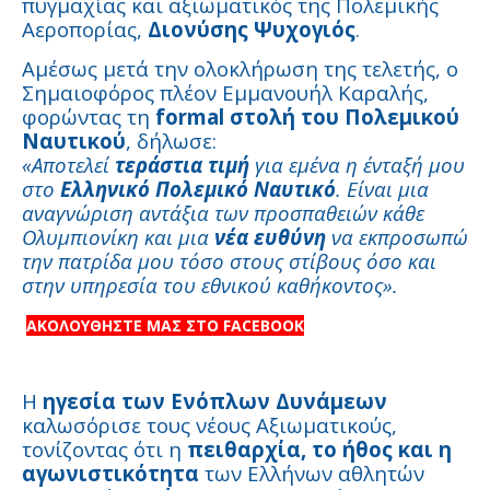
πυγμαχίας και αξιωματικός της Πολεμικής
Αεροπορίας,
Διονύσης Ψυχογιός
.
Αμέσως μετά την ολοκλήρωση της τελετής, ο
Σημαιοφόρος πλέον Εμμανουήλ Καραλής,
φορώντας τη
formal στολή του Πολεμικού
Ναυτικού
, δήλωσε:
«Αποτελεί
τεράστια τιμή
για εμένα η ένταξή μου
στο
Ελληνικό Πολεμικό Ναυτικό
. Είναι μια
αναγνώριση αντάξια των προσπαθειών κάθε
Ολυμπιονίκη και μια
νέα ευθύνη
να εκπροσωπώ
την πατρίδα μου τόσο στους στίβους όσο και
στην υπηρεσία του εθνικού καθήκοντος».
ΑΚΟΛΟΥΘΗΣΤΕ ΜΑΣ ΣΤΟ FACEBOOK
Η
ηγεσία των Ενόπλων Δυνάμεων
καλωσόρισε τους νέους Αξιωματικούς,
τονίζοντας ότι η
πειθαρχία, το ήθος και η
αγωνιστικότητα
των Ελλήνων αθλητών