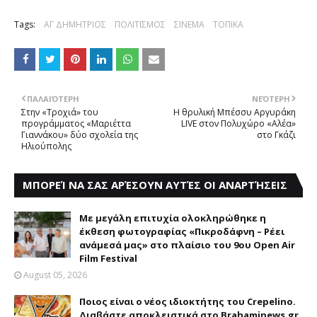
Tags:
ΑΓ ΔΗΜΗΤΡΙΟΣ
ΠΟΛΙΤΙΣΜΟΣ
ΣΙΝΕΜΑ
ΤΟΠΙΚΑ
ΠΑΛΑΙΌΤΕΡΗ
ΝΕΌΤΕΡΗ
Στην «Tροχιά» του
Η θρυλική Μπέσσυ Αργυράκη
προγράμματος «Mαριέττα
LIVE στον Πολυχώρο «Αλέα»
Γιαννάκου» δύο σχολεία της
στο Γκάζι
Hλιούπολης
ΜΠΟΡΕΊ ΝΑ ΣΑΣ ΑΡΈΣΟΥΝ ΑΥΤΈΣ ΟΙ ΑΝΑΡΤΉΣΕΙΣ
Με μεγάλη επιτυχία ολοκληρώθηκε η
έκθεση φωτογραφίας «Πικροδάφνη – Ρέει
ανάμεσά μας» στο πλαίσιο του 9ου Open Air
Film Festival
August 05, 2026
Ποιος είναι ο νέος ιδιοκτήτης του Crepelino.
Διαβάστε αποκλειστικά στο Brahaminews.gr