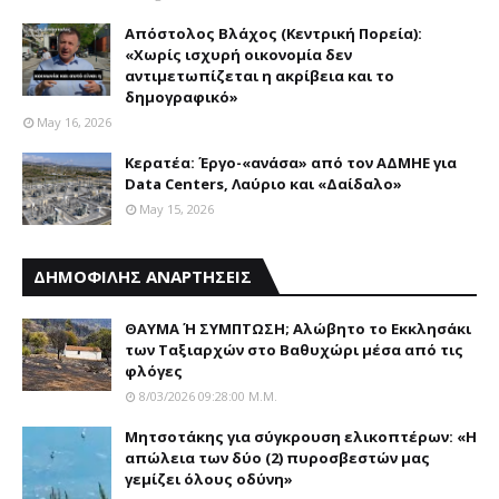
Απόστολος Βλάχος (Κεντρική Πορεία):
«Χωρίς ισχυρή οικονομία δεν
αντιμετωπίζεται η ακρίβεια και το
δημογραφικό»
May 16, 2026
Κερατέα: Έργο-«ανάσα» από τον ΑΔΜΗΕ για
Data Centers, Λαύριο και «Δαίδαλο»
May 15, 2026
ΔΗΜΟΦΙΛΗΣ ΑΝΑΡΤΗΣΕΙΣ
ΘΑΥΜΑ Ή ΣΥΜΠΤΩΣΗ; Aλώβητο το Eκκλησάκι
των Tαξιαρχών στο Bαθυχώρι μέσα από τις
φλόγες
8/03/2026 09:28:00 Μ.μ.
Μητσοτάκης για σύγκρουση ελικοπτέρων: «Η
απώλεια των δύο (2) πυροσβεστών μας
γεμίζει όλους οδύνη»