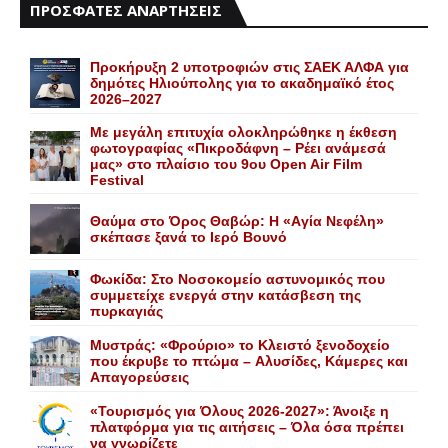
ΠΡΟΣΦΑΤΕΣ ΑΝΑΡΤΗΣΕΙΣ
Προκήρυξη 2 υποτροφιών στις ΣΑΕΚ ΑΛΦΑ για
δημότες Ηλιούπολης για το ακαδημαϊκό έτος
2026–2027
Με μεγάλη επιτυχία ολοκληρώθηκε η έκθεση
φωτογραφίας «Πικροδάφνη – Ρέει ανάμεσά
μας» στο πλαίσιο του 9ου Open Air Film
Festival
Θαύμα στο Όρος Θαβώρ: H «Aγία Nεφέλη»
σκέπασε ξανά το Iερό Bουνό
Φωκίδα: Στο Νοσοκομείο αστυνομικός που
συμμετείχε ενεργά στην κατάσβεση της
πυρκαγιάς
Mυστράς: «Φρούριο» το Kλειστό ξενοδοχείο
που έκρυβε το πτώμα – Aλυσίδες, Kάμερες και
Aπαγορεύσεις
«Τουρισμός για Όλους 2026-2027»: Άνοιξε η
πλατφόρμα για τις αιτήσεις – Όλα όσα πρέπει
να γνωρίζετε