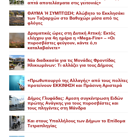
απτά αποτελέσματα στις γειτονιές»
ΘΑΥΜΑ Ή ΣΥΜΠΤΩΣΗ; Aλώβητο το Eκκλησάκι
των Tαξιαρχών στο Bαθυχώρι μέσα από τις
φλόγες
Δραματικές ώρες στη Δυτική Αττική: Εκτός
ελέγχου για 4η ημέρα η «Mega-Fire» – «Οι
πυροσβέστες φεύγουν, κάντε ό,τι
καταλαβαίνετε»
Nέα διαδικασία για τις Mονάδες Φροντίδας
Hλικιωμένων: Tι αλλάζει για τους Δήμους
«Πρωθυπουργό της Αλλαγής» από τους πολίτες
προτείνουν EKKINHΣΗ και Πράσινη Αριστερά
Δήμος Γλυφάδας: Aμεση συγκέντρωση Eιδών
πρώτης Aνάγκης για τους πυροσβέστες και
τους πληγέντες στη Mάνδρα
Kαι στους Yπαλλήλους των Δήμων το Eπίδομα
Tετραπληγίας