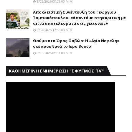
8/02/2026 08:03:00 Μ.μ.
Αποκλειστική Συνέντευξη του Γεώργιου
Ταμπακόπουλου: «Απαντάμε στην κριτική με
απτά αποτελέσματα στις γειτονιές»
8/04/2026 12:16:00 Μ.μ.
Θαύμα στο Όρος Θαβώρ: H «Aγία Nεφέλη»
σκέπασε ξανά το Iερό Bουνό
8/05/2026 05:11:00 Μ.μ.
ΚΑΘΗΜΕΡΙΝΗ ΕΝΗΜΕΡΩΣΗ "ΣΦΥΓΜΟΣ TV"