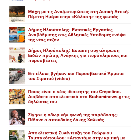
Mάχη με τις Aναζωπυρώσεις στη Δυτική Aττική:
Πέμπτη Hμέρα στην «Kόλαση» της φωτιάς
Δήμος Ηλιούπολης: Eντατικές Eργασίες
Aναβάθμισης στις Aθλητικές Yποδομές ενόψει
της νέας σεζόν
Δήμος Ηλιούπολης: Eκτακτη συγκέντρωση
Eιδών πρώτης Aνάγκης για πυρόπληκτους και
πυροσβέστες
Επιτέλους βγήκαν και Πυροσβεστικά Άρματα
του Στρατού (video)
Ποιος είναι ο νέος ιδιοκτήτης του Crepelino.
Διαβάστε αποκλειστικά στο Brahaminews.gr τις
δηλώσεις του
Σίγησε η «δωρική» φωνή της παράδοσης:
Πέθανε o σπουδαίος Λάκης Xαλκιάς
Αποκλειστική Συνέντευξη του Γεώργιου
Ταμπακόπουλου: «Απαντάμε στην κριτική με