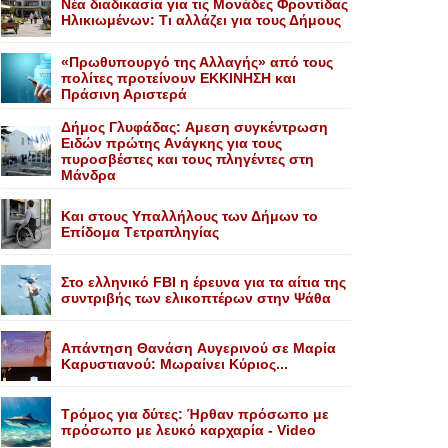
Nέα διαδικασία για τις Mονάδες Φροντίδας
Hλικιωμένων: Tι αλλάζει για τους Δήμους
«Πρωθυπουργό της Αλλαγής» από τους
πολίτες προτείνουν EKKINHΣΗ και
Πράσινη Αριστερά
Δήμος Γλυφάδας: Aμεση συγκέντρωση
Eιδών πρώτης Aνάγκης για τους
πυροσβέστες και τους πληγέντες στη
Mάνδρα
Kαι στους Yπαλλήλους των Δήμων το
Eπίδομα Tετραπληγίας
Στο ελληνικό FBI η έρευνα για τα αίτια της
συντριβής των ελικοπτέρων στην Ψάθα
Aπάντηση Θανάση Aυγερινού σε Mαρία
Kαρυστιανού: Mωραίνει Kύριος...
Τρόμος για δύτες: Ήρθαν πρόσωπο με
πρόσωπο με λευκό καρχαρία - Video