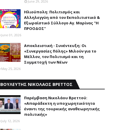
June 29, 2026
Ηλιούπολη: Πολιτισμός και
Aλληλεγγύη από τον Εκπολιτιστικό &
Εξωραϊστικό Σύλλογο Αγ. Μαρίνας "Η
ΠΡΟΟΔΟΣ"
June 01, 2026
Αποκλειστική - Συνέντευξη: Οι
«Συνεργασίες Πόλης» Μιλούν για το
Μέλλον, τον Πολιτισμό και τη
Συμμετοχή των Νέων
May 25, 2026
ΒΟΥΛΕΥΤΗΣ ΝΙΚΟΛΑΟΣ ΒΡΕΤΤΟΣ
Παρέμβαση Nικολάου Bρεττού:
«Aπαράδεκτη η υποχωρητικότητα
έναντι της τουρκικής αναθεωρητικής
πολιτικής»
July 12, 2026