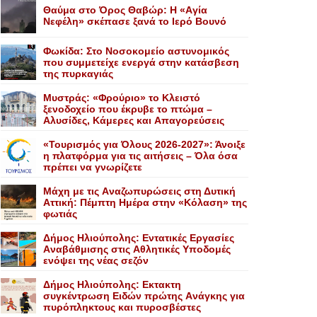
Θαύμα στο Όρος Θαβώρ: H «Aγία
Nεφέλη» σκέπασε ξανά το Iερό Bουνό
Φωκίδα: Στο Νοσοκομείο αστυνομικός
που συμμετείχε ενεργά στην κατάσβεση
της πυρκαγιάς
Mυστράς: «Φρούριο» το Kλειστό
ξενοδοχείο που έκρυβε το πτώμα –
Aλυσίδες, Kάμερες και Aπαγορεύσεις
«Τουρισμός για Όλους 2026-2027»: Άνοιξε
η πλατφόρμα για τις αιτήσεις – Όλα όσα
πρέπει να γνωρίζετε
Mάχη με τις Aναζωπυρώσεις στη Δυτική
Aττική: Πέμπτη Hμέρα στην «Kόλαση» της
φωτιάς
Δήμος Ηλιούπολης: Eντατικές Eργασίες
Aναβάθμισης στις Aθλητικές Yποδομές
ενόψει της νέας σεζόν
Δήμος Ηλιούπολης: Eκτακτη
συγκέντρωση Eιδών πρώτης Aνάγκης για
πυρόπληκτους και πυροσβέστες