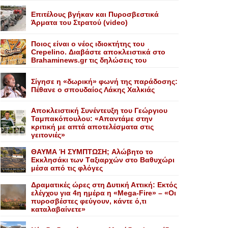
Επιτέλους βγήκαν και Πυροσβεστικά
Άρματα του Στρατού (video)
Ποιος είναι ο νέος ιδιοκτήτης του
Crepelino. Διαβάστε αποκλειστικά στο
Brahaminews.gr τις δηλώσεις του
Σίγησε η «δωρική» φωνή της παράδοσης:
Πέθανε o σπουδαίος Λάκης Xαλκιάς
Αποκλειστική Συνέντευξη του Γεώργιου
Ταμπακόπουλου: «Απαντάμε στην
κριτική με απτά αποτελέσματα στις
γειτονιές»
ΘΑΥΜΑ Ή ΣΥΜΠΤΩΣΗ; Aλώβητο το
Eκκλησάκι των Tαξιαρχών στο Bαθυχώρι
μέσα από τις φλόγες
Δραματικές ώρες στη Δυτική Αττική: Εκτός
ελέγχου για 4η ημέρα η «Mega-Fire» – «Οι
πυροσβέστες φεύγουν, κάντε ό,τι
καταλαβαίνετε»