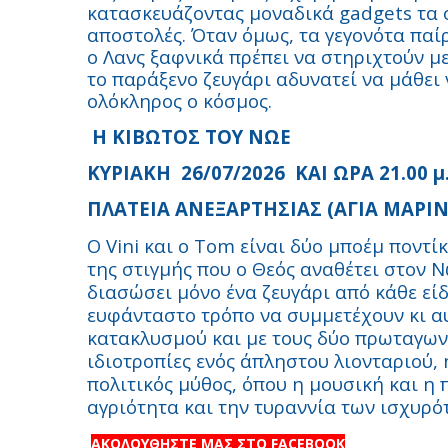
κατασκευάζοντας μοναδικά gadgets τα ο
αποστολές. Όταν όμως, τα γεγονότα παί
ο Λανς ξαφνικά πρέπει να στηριχτούν με
το παράξενο ζευγάρι αδυνατεί να μάθει 
ολόκληρος ο κόσμος.
Η ΚΙΒΩΤΟΣ ΤΟΥ ΝΩΕ
ΚΥΡΙΑΚΗ 26/07/2026 ΚΑΙ ΩΡΑ 21.00 μ.μ
ΠΛΑΤΕΙΑ ΑΝΕΞΑΡΤΗΣΙΑΣ (ΑΓΙΑ ΜΑΡΙΝ
Ο Vini και ο Tom είναι δύο μποέμ ποντίκ
της στιγμής που ο Θεός αναθέτει στον Ν
διασώσει μόνο ένα ζευγάρι από κάθε εί
ευφάνταστο τρόπο να συμμετέχουν κι αυ
κατακλυσμού και με τους δύο πρωταγωνι
ιδιοτροπίες ενός άπληστου λιονταριού, 
πολιτικός μύθος, όπου η μουσική και η
αγριότητα και την τυραννία των ισχυρ
ΑΚΟΛΟΥΘΗΣΤΕ ΜΑΣ ΣΤΟ FACEBOOK