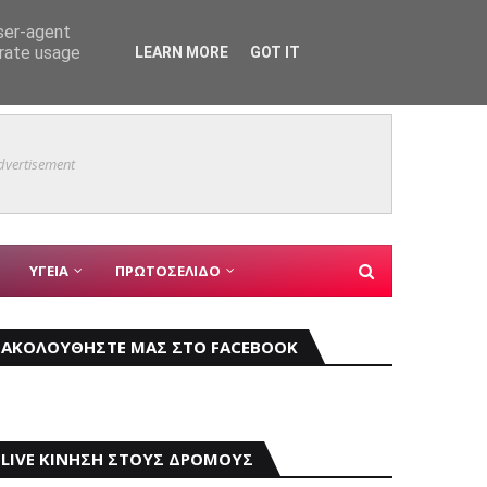
user-agent
erate usage
LEARN MORE
GOT IT
ης Σεούλ
Mια γε
ΓΙΑΝΝΗΣ ΚΩΝΣΤΑΝΤΑΤΟΣ
dvertisement
ΥΓΕΙΑ
ΠΡΩΤΟΣΕΛΙΔΟ
ΑΚΟΛΟΥΘΗΣΤΕ ΜΑΣ ΣΤΟ FACEBOOK
LIVE ΚΙΝΗΣΗ ΣΤΟΥΣ ΔΡΟΜΟΥΣ