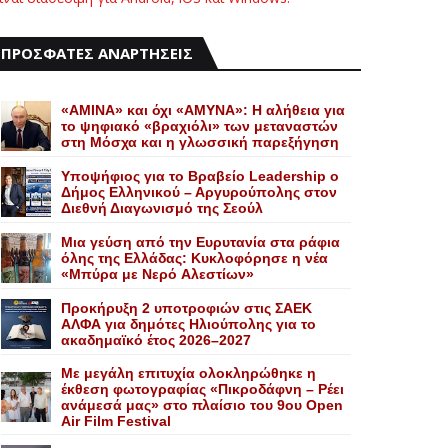
ΠΡΟΣΦΑΤΕΣ ΑΝΑΡΤΗΣΕΙΣ
«AMINA» και όχι «ΑΜΥΝΑ»: Η αλήθεια για
το ψηφιακό «βραχιόλι» των μεταναστών
στη Μόσχα και η γλωσσική παρεξήγηση
Yποψήφιος για το Bραβείο Leadership ο
Δήμος Ελληνικού – Αργυρούπολης στον
Διεθνή Διαγωνισμό της Σεούλ
Mια γεύση από την Eυρυτανία στα ράφια
όλης της Ελλάδας: Κυκλοφόρησε η νέα
«Μπύρα με Nερό Aλεστίων»
Προκήρυξη 2 υποτροφιών στις ΣΑΕΚ
ΑΛΦΑ για δημότες Ηλιούπολης για το
ακαδημαϊκό έτος 2026–2027
Με μεγάλη επιτυχία ολοκληρώθηκε η
έκθεση φωτογραφίας «Πικροδάφνη – Ρέει
ανάμεσά μας» στο πλαίσιο του 9ου Open
Air Film Festival