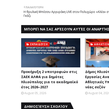
ΠΑΛΑΙΌΤΕΡΗ
Η θρυλική Μπέσσυ Αργυράκη LIVE στον Πολυχώρο «Αλέα» σ
Γκάζι
ΜΠΟΡΕΊ ΝΑ ΣΑΣ ΑΡΈΣΟΥΝ ΑΥΤΈΣ ΟΙ ΑΝΑΡΤΉΣ
ΕΚΠΑΙΔΕΥΣΗ
ΑΘΛΗΤΙΣ
Προκήρυξη 2 υποτροφιών στις
Δήμος Ηλιού
ΣΑΕΚ ΑΛΦΑ για δημότες
Eργασίες Aν
Ηλιούπολης για το ακαδημαϊκό
Aθλητικές Y
έτος 2026–2027
νέας σεζόν
August 05, 2026
August 04, 202
ΔΗΜΟΣΊΕΥΣΗ ΣΧΟΛΊΟΥ