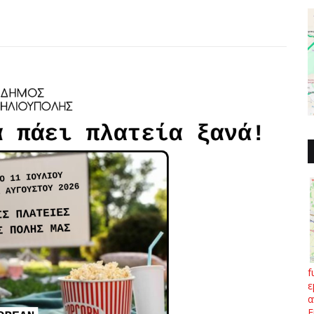
f
ε
α
Ε