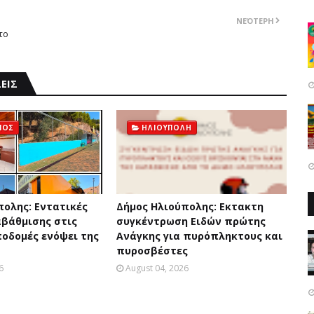
ΝΕΌΤΕΡΗ
το
ΕΙΣ
ΜΟΣ
ΗΛΙΟΥΠΟΛΗ
πολης: Eντατικές
Δήμος Ηλιούπολης: Eκτακτη
αβάθμισης στις
συγκέντρωση Eιδών πρώτης
ποδομές ενόψει της
Aνάγκης για πυρόπληκτους και
πυροσβέστες
6
August 04, 2026