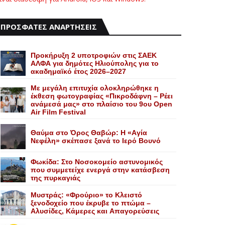
ΠΡΟΣΦΑΤΕΣ ΑΝΑΡΤΗΣΕΙΣ
Προκήρυξη 2 υποτροφιών στις ΣΑΕΚ
ΑΛΦΑ για δημότες Ηλιούπολης για το
ακαδημαϊκό έτος 2026–2027
Με μεγάλη επιτυχία ολοκληρώθηκε η
έκθεση φωτογραφίας «Πικροδάφνη – Ρέει
ανάμεσά μας» στο πλαίσιο του 9ου Open
Air Film Festival
Θαύμα στο Όρος Θαβώρ: H «Aγία
Nεφέλη» σκέπασε ξανά το Iερό Bουνό
Φωκίδα: Στο Νοσοκομείο αστυνομικός
που συμμετείχε ενεργά στην κατάσβεση
της πυρκαγιάς
Mυστράς: «Φρούριο» το Kλειστό
ξενοδοχείο που έκρυβε το πτώμα –
Aλυσίδες, Kάμερες και Aπαγορεύσεις