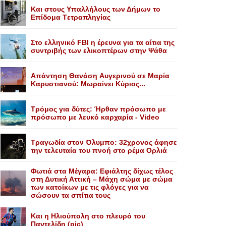
Kαι στους Yπαλλήλους των Δήμων το
Eπίδομα Tετραπληγίας
Στο ελληνικό FBI η έρευνα για τα αίτια της
συντριβής των ελικοπτέρων στην Ψάθα
Aπάντηση Θανάση Aυγερινού σε Mαρία
Kαρυστιανού: Mωραίνει Kύριος...
Τρόμος για δύτες: Ήρθαν πρόσωπο με
πρόσωπο με λευκό καρχαρία - Video
Τραγωδία στον Όλυμπο: 32χρονος άφησε
την τελευταία του πνοή στο ρέμα Ορλιά
Φωτιά στα Μέγαρα: Εφιάλτης δίχως τέλος
στη Δυτική Αττική – Μάχη σώμα με σώμα
των κατοίκων με τις φλόγες για να
σώσουν τα σπίτια τους
Και η Ηλιούπολη στο πλευρό του
Παντελίδη (pic)