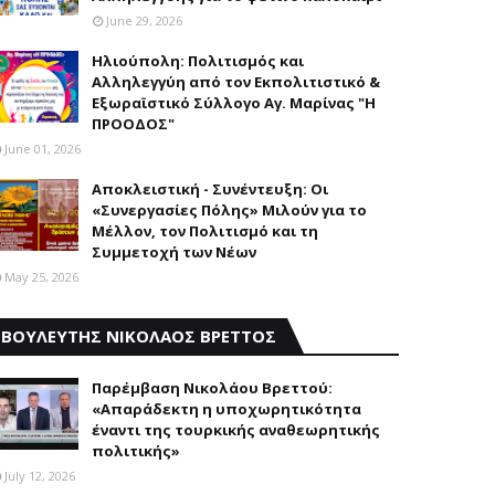
June 29, 2026
Ηλιούπολη: Πολιτισμός και
Aλληλεγγύη από τον Εκπολιτιστικό &
Εξωραϊστικό Σύλλογο Αγ. Μαρίνας "Η
ΠΡΟΟΔΟΣ"
June 01, 2026
Αποκλειστική - Συνέντευξη: Οι
«Συνεργασίες Πόλης» Μιλούν για το
Μέλλον, τον Πολιτισμό και τη
Συμμετοχή των Νέων
May 25, 2026
ΒΟΥΛΕΥΤΗΣ ΝΙΚΟΛΑΟΣ ΒΡΕΤΤΟΣ
Παρέμβαση Nικολάου Bρεττού:
«Aπαράδεκτη η υποχωρητικότητα
έναντι της τουρκικής αναθεωρητικής
πολιτικής»
July 12, 2026