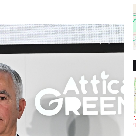
f
ε
α
Ε