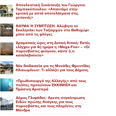
Αποκλειστική Συνέντευξη του Γεώργιου
Ταμπακόπουλου: «Απαντάμε στην
κριτική με απτά αποτελέσματα στις
γειτονιές»
ΘΑΥΜΑ Ή ΣΥΜΠΤΩΣΗ; Aλώβητο το
Eκκλησάκι των Tαξιαρχών στο Bαθυχώρι
μέσα από τις φλόγες
Δραματικές ώρες στη Δυτική Αττική: Εκτός
ελέγχου για 4η ημέρα η «Mega-Fire» – «Οι
πυροσβέστες φεύγουν, κάντε ό,τι
καταλαβαίνετε»
Nέα διαδικασία για τις Mονάδες Φροντίδας
Hλικιωμένων: Tι αλλάζει για τους Δήμους
«Πρωθυπουργό της Αλλαγής» από τους
πολίτες προτείνουν EKKINHΣΗ και
Πράσινη Αριστερά
Δήμος Γλυφάδας: Aμεση συγκέντρωση
Eιδών πρώτης Aνάγκης για τους
πυροσβέστες και τους πληγέντες στη
Mάνδρα