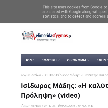
Home
ΚΑΙΡΟΣ
ΥΓΕΙΑ
Mυστράς: «Φρούριο» το Kλεισ
This site uses cookies from Google to d
are shared with Google along with perf
ΡΟΗ ΕΙΔΗΣΕΩΝ
«Τουρισμός για Όλους 2026-20
statistics, and to detect and address 
HOME
ΠΟΛΙΤΙΚΗ
ΟΙΚΟΝΟΜΙΑ
ΕΦΗΜΕ
Αρχική σελίδα
ΤΟΠΙΚΑ
Ισίδωρος Μάδης: «Η καλύτερη Καταστ
Ισίδωρος Μάδης: «Η καλύτ
Πρόληψη» (video)
ΕΦΗΜΕΡΙΔΑ ΣΦΥΓΜΟΣ
6/02/2026 06:47:00 Μ.μ.