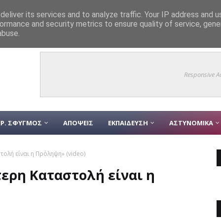
τό ξενοδοχείο που έκρυβε το πτώμα – Aλυσίδες, Kάμερες και Aπαγορεύσ
eliver its services and to analyze traffic. Your IP address and 
ormance and security metrics to ensure quality of service, gen
27»: Άνοιξε η πλατφόρμα για τις αιτήσεις – Όλα όσα πρέπει να γνωρίζετε
abuse.
Responsive A
Ρ. ΣΦΥΓΜΟΣ
ΑΠΟΨΕΙΣ
ΕΚΠΑΙΔΕΥΣΗ
ΑΣΤΥΝΟΜΙΚΑ
ολή είναι η Πρόληψη» (video)
ερη Καταστολή είναι η