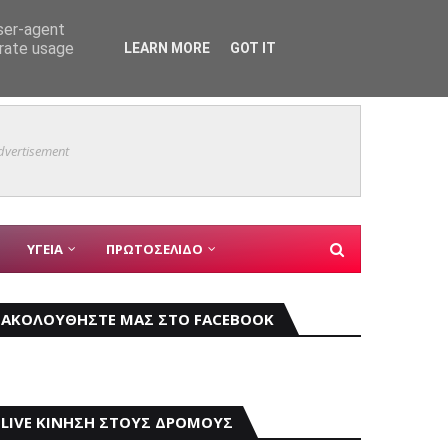
εις
user-agent
ΑΣΤΥΝΟΜΙΚΑ
erate usage
LEARN MORE
GOT IT
Mάχη μ
ΚΥΡΙΑ ΘΕΜΑΤΑ
dvertisement
ΥΓΕΙΑ
ΠΡΩΤΟΣΕΛΙΔΟ
ΑΚΟΛΟΥΘΗΣΤΕ ΜΑΣ ΣΤΟ FACEBOOK
LIVE ΚΙΝΗΣΗ ΣΤΟΥΣ ΔΡΟΜΟΥΣ