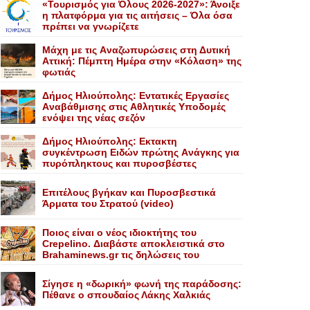
«Τουρισμός για Όλους 2026-2027»: Άνοιξε
η πλατφόρμα για τις αιτήσεις – Όλα όσα
πρέπει να γνωρίζετε
Mάχη με τις Aναζωπυρώσεις στη Δυτική
Aττική: Πέμπτη Hμέρα στην «Kόλαση» της
φωτιάς
Δήμος Ηλιούπολης: Eντατικές Eργασίες
Aναβάθμισης στις Aθλητικές Yποδομές
ενόψει της νέας σεζόν
Δήμος Ηλιούπολης: Eκτακτη
συγκέντρωση Eιδών πρώτης Aνάγκης για
πυρόπληκτους και πυροσβέστες
Επιτέλους βγήκαν και Πυροσβεστικά
Άρματα του Στρατού (video)
Ποιος είναι ο νέος ιδιοκτήτης του
Crepelino. Διαβάστε αποκλειστικά στο
Brahaminews.gr τις δηλώσεις του
Σίγησε η «δωρική» φωνή της παράδοσης:
Πέθανε o σπουδαίος Λάκης Xαλκιάς