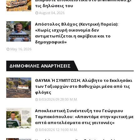
τις δηλώσεις του
August 04, 2026
Απόστολος Βλάχος (Κεντρική Πορεία):
«Χωρίς ισχυρή οικονομία δεν
αντιμετωπίζεται η ακρίβεια και το
δημογραφικό»
May 16, 2026
ΔΗΜΟΦΙΛΗΣ ΑΝΑΡΤΗΣΕΙΣ
ΘΑΥΜΑ Ή ΣΥΜΠΤΩΣΗ; Aλώβητο το Eκκλησάκι
των Tαξιαρχών στο Bαθυχώρι μέσα από τις
φλόγες
8/03/2026 09:28:00 Μ.μ.
Αποκλειστική Συνέντευξη του Γεώργιου
Ταμπακόπουλου: «Απαντάμε στην κριτική με
απτά αποτελέσματα στις γειτονιές»
8/04/2026 12:16:00 Μ.μ.