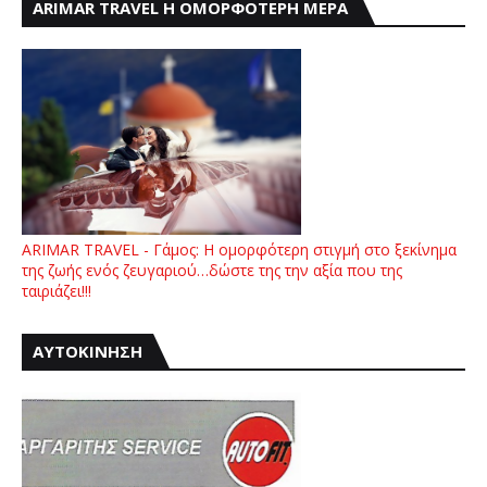
ARIMAR TRAVEL Η ΟΜΟΡΦΟΤΕΡΗ ΜΕΡΑ
ARIMAR TRAVEL - Γάμος: Η ομορφότερη στιγμή στο ξεκίνημα
της ζωής ενός ζευγαριού…δώστε της την αξία που της
ταιριάζει!!!
ΑΥΤΟΚΙΝΗΣΗ