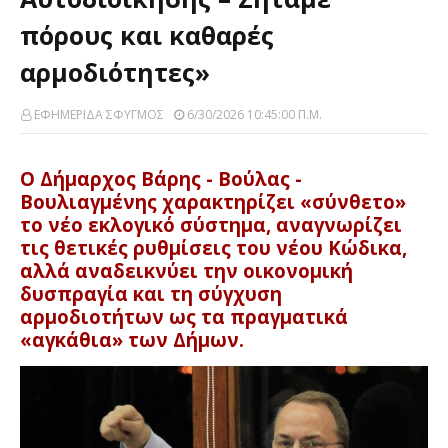
πόρους και καθαρές
αρμοδιότητες»
ΕΦΗΜΕΡΙΔΑ ΣΦΥΓΜΟΣ
6/30/2026 10:45:00 Π.μ.
Ο Δήμαρχος Βάρης - Βούλας -
Βουλιαγμένης χαρακτηρίζει «σύνθετο»
το νέο εκλογικό σύστημα, αναγνωρίζει
τις θετικές ρυθμίσεις του νέου Κώδικα,
αλλά αναδεικνύει την οικονομική
δυσπραγία και τη σύγχυση
αρμοδιοτήτων ως τα πραγματικά
«αγκάθια» των Δήμων.