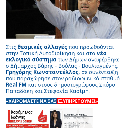
Στις
θεσμικές αλλαγές
που προωθούνται
στην Τοπική Αυτοδιοίκηση και στο
νέο
εκλογικό σύστημα
των Δήμων αναφέρθηκε
ο Δήμαρχος Βάρης - Βούλας - Βουλιαγμένης,
Γρηγόρης Κωνσταντέλλος
, σε συνέντευξη
που παραχώρησε στον ραδιοφωνικό σταθμό
Real FM
και στους δημοσιογράφους Σπύρο
Παπαδάκη και Στεφανία Κασίμη.
«ΧΑΙΡΟΜΑΣΤΕ ΝΑ ΣΑΣ
ΕΞΥΠΗΡΕΤΟΥΜΕ!»