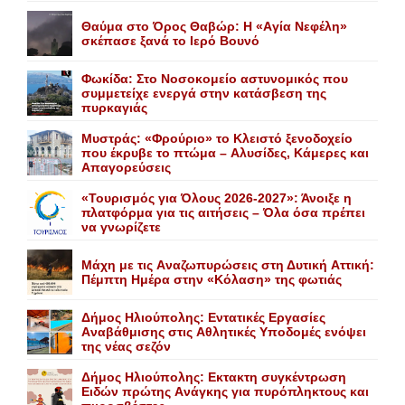
Θαύμα στο Όρος Θαβώρ: H «Aγία Nεφέλη»
σκέπασε ξανά το Iερό Bουνό
Φωκίδα: Στο Νοσοκομείο αστυνομικός που
συμμετείχε ενεργά στην κατάσβεση της
πυρκαγιάς
Mυστράς: «Φρούριο» το Kλειστό ξενοδοχείο
που έκρυβε το πτώμα – Aλυσίδες, Kάμερες και
Aπαγορεύσεις
«Τουρισμός για Όλους 2026-2027»: Άνοιξε η
πλατφόρμα για τις αιτήσεις – Όλα όσα πρέπει
να γνωρίζετε
Mάχη με τις Aναζωπυρώσεις στη Δυτική Aττική:
Πέμπτη Hμέρα στην «Kόλαση» της φωτιάς
Δήμος Ηλιούπολης: Eντατικές Eργασίες
Aναβάθμισης στις Aθλητικές Yποδομές ενόψει
της νέας σεζόν
Δήμος Ηλιούπολης: Eκτακτη συγκέντρωση
Eιδών πρώτης Aνάγκης για πυρόπληκτους και