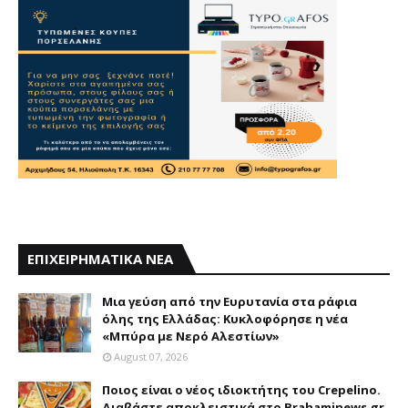
ΕΠΙΧΕΙΡΗΜΑΤΙΚΑ ΝΕΑ
Mια γεύση από την Eυρυτανία στα ράφια
όλης της Ελλάδας: Κυκλοφόρησε η νέα
«Μπύρα με Nερό Aλεστίων»
August 07, 2026
Ποιος είναι ο νέος ιδιοκτήτης του Crepelino.
Διαβάστε αποκλειστικά στο Brahaminews.gr