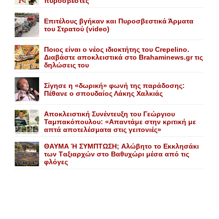
πυροσβέστες
Επιτέλους βγήκαν και Πυροσβεστικά Άρματα
του Στρατού (video)
Ποιος είναι ο νέος ιδιοκτήτης του Crepelino.
Διαβάστε αποκλειστικά στο Brahaminews.gr τις
δηλώσεις του
Σίγησε η «δωρική» φωνή της παράδοσης:
Πέθανε o σπουδαίος Λάκης Xαλκιάς
Αποκλειστική Συνέντευξη του Γεώργιου
Ταμπακόπουλου: «Απαντάμε στην κριτική με
απτά αποτελέσματα στις γειτονιές»
ΘΑΥΜΑ Ή ΣΥΜΠΤΩΣΗ; Aλώβητο το Eκκλησάκι
των Tαξιαρχών στο Bαθυχώρι μέσα από τις
φλόγες