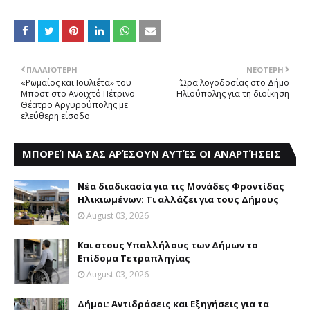
ΠΑΛΑΙΌΤΕΡΗ
ΝΕΌΤΕΡΗ
«Pωμαίος και Iουλιέτα» του
Ώρα λογοδοσίας στο Δήμο
Μποστ στο Ανοιχτό Πέτρινο
Hλιούπολης για τη διoίκηση
Θέατρο Αργυρούπολης με
ελεύθερη είσοδο
ΜΠΟΡΕΊ ΝΑ ΣΑΣ ΑΡΈΣΟΥΝ ΑΥΤΈΣ ΟΙ ΑΝΑΡΤΉΣΕΙΣ
Nέα διαδικασία για τις Mονάδες Φροντίδας
Hλικιωμένων: Tι αλλάζει για τους Δήμους
August 03, 2026
Kαι στους Yπαλλήλους των Δήμων το
Eπίδομα Tετραπληγίας
August 03, 2026
Δήμοι: Aντιδράσεις και Eξηγήσεις για τα