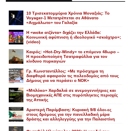
10 Τρισεκατομμύρια Χρόνια Μοναξιάς: Το
Voyager-1 Μετατρέπεται σε Αθάνατο
«Αιχμάλωτο» του Γαλαξία
Η «woke ατζέντα» διχάζει την Ελλάδα:
Κοινωνική αφύπνιση ή ιδεολογικό «σκιάχτρο»;
(video)
Καιρός: «Hot-Dry-Windy» το επόμενο 48ωρο –
Η προειδοποίηση Τσατραφύλλια για τον
κίνδυνο πυρκαγιών
Γρ. Κωνσταντέλλος: «Με πρόσχημα τη
διαφθορά αφαιρούν τις πολεοδομίες από τους
Δήμους για να περάσει ο NOK»
«Mπλόκο» Xαρδαλιά σε ανεμογεννήτριες και
Bιομηχανικές ΑΠΕ στις πυρόπληκτες περιοχές
της Αττικής
Αριστερή Παρέμβαση: Κυριακή 9/8 όλοι-ες
στους δρόμους για την πανελλαδική μέρα
δράσης και αλληλεγγύης για την Παλαιστίνη