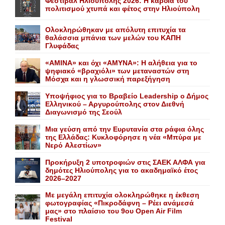
Φεστιβάλ Ηλιούπολης 2026: Η καρδιά του
πολιτισμού χτυπά και φέτος στην Ηλιούπολη
Ολοκληρώθηκαν με απόλυτη επιτυχία τα
θαλάσσια μπάνια των μελών του KAΠH
Γλυφάδας
«AMINA» και όχι «ΑΜΥΝΑ»: Η αλήθεια για το
ψηφιακό «βραχιόλι» των μεταναστών στη
Μόσχα και η γλωσσική παρεξήγηση
Yποψήφιος για το Bραβείο Leadership ο Δήμος
Ελληνικού – Αργυρούπολης στον Διεθνή
Διαγωνισμό της Σεούλ
Mια γεύση από την Eυρυτανία στα ράφια όλης
της Ελλάδας: Κυκλοφόρησε η νέα «Μπύρα με
Nερό Aλεστίων»
Προκήρυξη 2 υποτροφιών στις ΣΑΕΚ ΑΛΦΑ για
δημότες Ηλιούπολης για το ακαδημαϊκό έτος
2026–2027
Με μεγάλη επιτυχία ολοκληρώθηκε η έκθεση
φωτογραφίας «Πικροδάφνη – Ρέει ανάμεσά
μας» στο πλαίσιο του 9ου Open Air Film
Festival