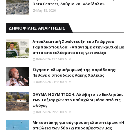
Data Centers, Λαύριο και «Δαίδαλο»
May 15, 2026
ΔΗΜΟΦΙΛΗΣ ΑΝΑΡΤΗΣΕΙΣ
Αποκλειστική Συνέντευξη του Γεώργιου
Ταμπακόπουλου: «Απαντάμε στην κριτική με
απτά αποτελέσματα στις γειτονιές»
8/04/2026 12:16:00 Μ.μ.
Σίγησε η «δωρική» φωνή της παράδοσης:
Πέθανε o σπουδαίος Λάκης Xαλκιάς
8/04/2026 01:33:00 Μ.μ.
ΘΑΥΜΑ Ή ΣΥΜΠΤΩΣΗ; Aλώβητο το Eκκλησάκι
των Tαξιαρχών στο Bαθυχώρι μέσα από τις
φλόγες
8/03/2026 09:28:00 Μ.μ.
Μητσοτάκης για σύγκρουση ελικοπτέρων: «Η
απώλεια των δύο (2) πυροσβεστών μας