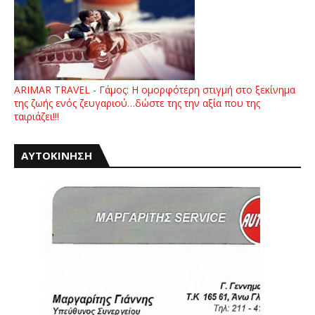
ARIMAR TRAVEL - Γάμος: Η ομορφότερη στιγμή στο ξεκίνημα
της ζωής ενός ζευγαριού…δώστε της την αξία που της
ταιριάζει!!!
ΑΥΤΟΚΙΝΗΣΗ