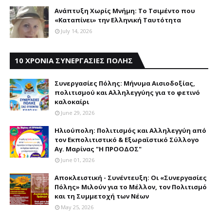
Aνάπτυξη Xωρίς Mνήμη: Το Τσιμέντο που
«Καταπίνει» την Ελληνική Ταυτότητα
July 14, 2026
10 ΧΡΟΝΙΑ ΣΥΝΕΡΓΑΣΙΕΣ ΠΟΛΗΣ
Συνεργασίες Πόλης: Mήνυμα Aισιοδοξίας,
πολιτισμού και Aλληλεγγύης για το φετινό
καλοκαίρι
June 29, 2026
Ηλιούπολη: Πολιτισμός και Aλληλεγγύη από
τον Εκπολιτιστικό & Εξωραϊστικό Σύλλογο
Αγ. Μαρίνας "Η ΠΡΟΟΔΟΣ"
June 01, 2026
Αποκλειστική - Συνέντευξη: Οι «Συνεργασίες
Πόλης» Μιλούν για το Μέλλον, τον Πολιτισμό
και τη Συμμετοχή των Νέων
May 25, 2026