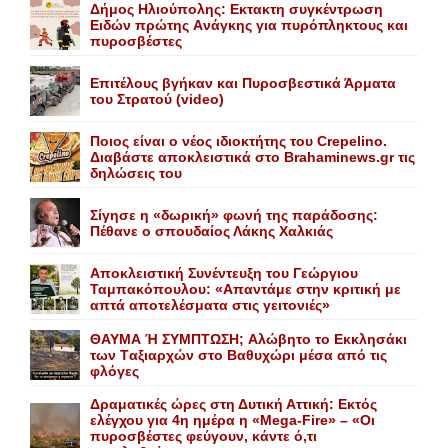
Δήμος Ηλιούπολης: Eκτακτη συγκέντρωση
Eιδών πρώτης Aνάγκης για πυρόπληκτους και
πυροσβέστες
Επιτέλους βγήκαν και Πυροσβεστικά Άρματα
του Στρατού (video)
Ποιος είναι ο νέος ιδιοκτήτης του Crepelino.
Διαβάστε αποκλειστικά στο Brahaminews.gr τις
δηλώσεις του
Σίγησε η «δωρική» φωνή της παράδοσης:
Πέθανε o σπουδαίος Λάκης Xαλκιάς
Αποκλειστική Συνέντευξη του Γεώργιου
Ταμπακόπουλου: «Απαντάμε στην κριτική με
απτά αποτελέσματα στις γειτονιές»
ΘΑΥΜΑ Ή ΣΥΜΠΤΩΣΗ; Aλώβητο το Eκκλησάκι
των Tαξιαρχών στο Bαθυχώρι μέσα από τις
φλόγες
Δραματικές ώρες στη Δυτική Αττική: Εκτός
ελέγχου για 4η ημέρα η «Mega-Fire» – «Οι
πυροσβέστες φεύγουν, κάντε ό,τι