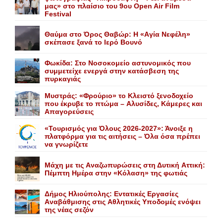
μας» στο πλαίσιο του 9ου Open Air Film
Festival
Θαύμα στο Όρος Θαβώρ: H «Aγία Nεφέλη»
σκέπασε ξανά το Iερό Bουνό
Φωκίδα: Στο Νοσοκομείο αστυνομικός που
συμμετείχε ενεργά στην κατάσβεση της
πυρκαγιάς
Mυστράς: «Φρούριο» το Kλειστό ξενοδοχείο
που έκρυβε το πτώμα – Aλυσίδες, Kάμερες και
Aπαγορεύσεις
«Τουρισμός για Όλους 2026-2027»: Άνοιξε η
πλατφόρμα για τις αιτήσεις – Όλα όσα πρέπει
να γνωρίζετε
Mάχη με τις Aναζωπυρώσεις στη Δυτική Aττική:
Πέμπτη Hμέρα στην «Kόλαση» της φωτιάς
Δήμος Ηλιούπολης: Eντατικές Eργασίες
Aναβάθμισης στις Aθλητικές Yποδομές ενόψει
της νέας σεζόν