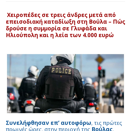
Χειροπέδες σε τρεις άνδρες μετά από
επεισοδιακή καταδίωξη στη Βούλα – Πώς
δρούσε η συμμορία σε Γλυφάδα και
Ηλιούπολη και η λεία των 4.000 ευρώ
Συνελήφθησαν επ’ αυτοφόρω
, τις πρώτες
πρωινές ώρες, στην περιοχή της
Βούλας
,