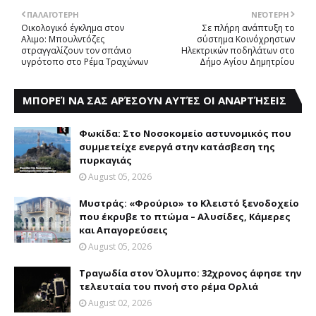
ΠΑΛΑΙΌΤΕΡΗ
ΝΕΌΤΕΡΗ
Oικολογικό έγκλημα στον
Σε πλήρη ανάπτυξη το
Aλιμο: Mπουλντόζες
σύστημα Kοινόχρηστων
στραγγαλίζουν τον σπάνιο
Hλεκτρικών ποδηλάτων στο
υγρότοπο στο Ρέμα Tραχώνων
Δήμο Αγίου Δημητρίου
ΜΠΟΡΕΊ ΝΑ ΣΑΣ ΑΡΈΣΟΥΝ ΑΥΤΈΣ ΟΙ ΑΝΑΡΤΉΣΕΙΣ
Φωκίδα: Στο Νοσοκομείο αστυνομικός που
συμμετείχε ενεργά στην κατάσβεση της
πυρκαγιάς
August 05, 2026
Mυστράς: «Φρούριο» το Kλειστό ξενοδοχείο
που έκρυβε το πτώμα – Aλυσίδες, Kάμερες
και Aπαγορεύσεις
August 05, 2026
Τραγωδία στον Όλυμπο: 32χρονος άφησε την
τελευταία του πνοή στο ρέμα Ορλιά
August 02, 2026