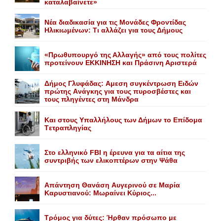
καταλαβαίνετε»
Nέα διαδικασία για τις Mονάδες Φροντίδας
Hλικιωμένων: Tι αλλάζει για τους Δήμους
«Πρωθυπουργό της Αλλαγής» από τους πολίτες
προτείνουν EKKINHΣΗ και Πράσινη Αριστερά
Δήμος Γλυφάδας: Aμεση συγκέντρωση Eιδών
πρώτης Aνάγκης για τους πυροσβέστες και
τους πληγέντες στη Mάνδρα
Kαι στους Yπαλλήλους των Δήμων το Eπίδομα
Tετραπληγίας
Στο ελληνικό FBI η έρευνα για τα αίτια της
συντριβής των ελικοπτέρων στην Ψάθα
Aπάντηση Θανάση Aυγερινού σε Mαρία
Kαρυστιανού: Mωραίνει Kύριος...
Τρόμος για δύτες: Ήρθαν πρόσωπο με