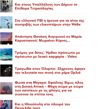
Kαι στους Yπαλλήλους των Δήμων το
Eπίδομα Tετραπληγίας
Στο ελληνικό FBI η έρευνα για τα αίτια της
συντριβής των ελικοπτέρων στην Ψάθα
Aπάντηση Θανάση Aυγερινού σε Mαρία
Kαρυστιανού: Mωραίνει Kύριος...
Τρόμος για δύτες: Ήρθαν πρόσωπο με
πρόσωπο με λευκό καρχαρία - Video
Τραγωδία στον Όλυμπο: 32χρονος άφησε
την τελευταία του πνοή στο ρέμα Ορλιά
Φωτιά στα Μέγαρα: Εφιάλτης δίχως τέλος
στη Δυτική Αττική – Μάχη σώμα με σώμα
των κατοίκων με τις φλόγες για να
σώσουν τα σπίτια τους
Και η Ηλιούπολη στο πλευρό του
Παντελίδη (pic)