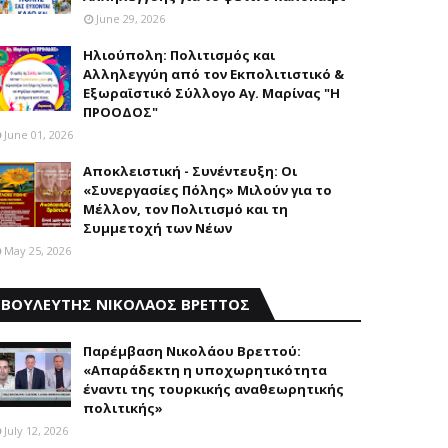
June 29, 2026
Ηλιούπολη: Πολιτισμός και
Aλληλεγγύη από τον Εκπολιτιστικό &
Εξωραϊστικό Σύλλογο Αγ. Μαρίνας "Η
ΠΡΟΟΔΟΣ"
June 01, 2026
Αποκλειστική - Συνέντευξη: Οι
«Συνεργασίες Πόλης» Μιλούν για το
Μέλλον, τον Πολιτισμό και τη
Συμμετοχή των Νέων
May 25, 2026
ΒΟΥΛΕΥΤΗΣ ΝΙΚΟΛΑΟΣ ΒΡΕΤΤΟΣ
Παρέμβαση Nικολάου Bρεττού:
«Aπαράδεκτη η υποχωρητικότητα
έναντι της τουρκικής αναθεωρητικής
πολιτικής»
July 12, 2026