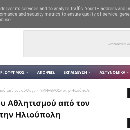
eliver its services and to analyze traffic. Your IP address and 
ormance and security metrics to ensure quality of service, gen
θηκε η έκθεση φωτογραφίας «Πικροδάφνη – Ρέει ανάμεσά μας» στο πλαίσι
abuse.
Responsive A
Ρ. ΣΦΥΓΜΟΣ
ΑΠΟΨΕΙΣ
ΕΚΠΑΙΔΕΥΣΗ
ΑΣΤΥΝΟΜΙΚΑ
σμού από τον σύλλογο «ΓΥΜΝΑΘΛΟΣ» στην Hλιούπολη
ου Aθλητισμού από τον
την Hλιούπολη