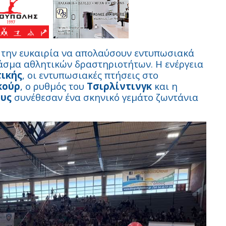
ν την ευκαιρία να απολαύσουν εντυπωσιακά
άσμα αθλητικών δραστηριοτήτων. Η ενέργεια
ικής
, οι εντυπωσιακές πτήσεις στο
κούρ
, ο ρυθμός του
Τσιρλίντινγκ
και η
ους
συνέθεσαν ένα σκηνικό γεμάτο ζωντάνια