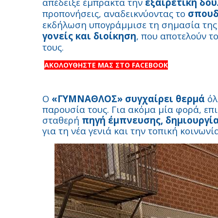
απέδειξε έμπρακτα την
εξαιρετική δου
προπονήσεις, αναδεικνύοντας το
σπουδ
εκδήλωση υπογράμμισε τη σημασία της
γονείς και διοίκηση
, που αποτελούν τ
τους.
ΑΚΟΛΟΥΘΗΣΤΕ ΜΑΣ ΣΤΟ FACEBOOK
Ο
«ΓΥΜΝΑΘΛΟΣ» συγχαίρει θερμά
όλ
παρουσία τους. Για ακόμα μία φορά, επ
σταθερή
πηγή έμπνευσης, δημιουργία
για τη νέα γενιά και την τοπική κοινωνία