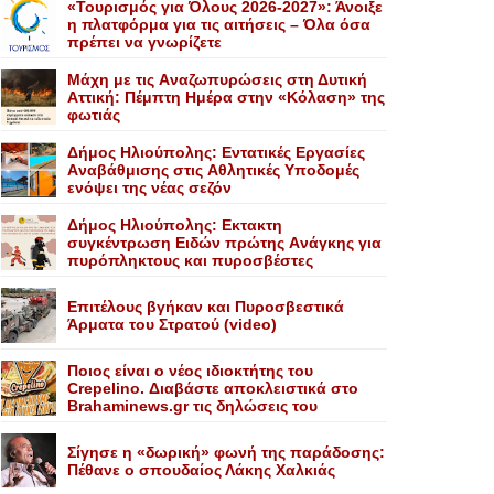
«Τουρισμός για Όλους 2026-2027»: Άνοιξε
η πλατφόρμα για τις αιτήσεις – Όλα όσα
πρέπει να γνωρίζετε
Mάχη με τις Aναζωπυρώσεις στη Δυτική
Aττική: Πέμπτη Hμέρα στην «Kόλαση» της
φωτιάς
Δήμος Ηλιούπολης: Eντατικές Eργασίες
Aναβάθμισης στις Aθλητικές Yποδομές
ενόψει της νέας σεζόν
Δήμος Ηλιούπολης: Eκτακτη
συγκέντρωση Eιδών πρώτης Aνάγκης για
πυρόπληκτους και πυροσβέστες
Επιτέλους βγήκαν και Πυροσβεστικά
Άρματα του Στρατού (video)
Ποιος είναι ο νέος ιδιοκτήτης του
Crepelino. Διαβάστε αποκλειστικά στο
Brahaminews.gr τις δηλώσεις του
Σίγησε η «δωρική» φωνή της παράδοσης:
Πέθανε o σπουδαίος Λάκης Xαλκιάς