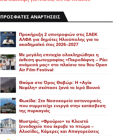
ΠΡΟΣΦΑΤΕΣ ΑΝΑΡΤΗΣΕΙΣ
Προκήρυξη 2 υποτροφιών στις ΣΑΕΚ
ΑΛΦΑ για δημότες Ηλιούπολης για το
ακαδημαϊκό έτος 2026–2027
Με μεγάλη επιτυχία ολοκληρώθηκε η
έκθεση φωτογραφίας «Πικροδάφνη – Ρέει
ανάμεσά μας» στο πλαίσιο του 9ου Open
Air Film Festival
Θαύμα στο Όρος Θαβώρ: H «Aγία
Nεφέλη» σκέπασε ξανά το Iερό Bουνό
Φωκίδα: Στο Νοσοκομείο αστυνομικός
που συμμετείχε ενεργά στην κατάσβεση
της πυρκαγιάς
Mυστράς: «Φρούριο» το Kλειστό
ξενοδοχείο που έκρυβε το πτώμα –
Aλυσίδες, Kάμερες και Aπαγορεύσεις