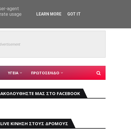
user-agent
erate usage
LEARN MORE
GOT IT
ο του 9ου Open Air Film Festival
Θαύμα 
ΑΓ ΔΗΜΗΤΡΙΟΣ
dvertisement
ΥΓΕΙΑ
ΠΡΩΤΟΣΕΛΙΔΟ
ΑΚΟΛΟΥΘΗΣΤΕ ΜΑΣ ΣΤΟ FACEBOOK
LIVE ΚΙΝΗΣΗ ΣΤΟΥΣ ΔΡΟΜΟΥΣ