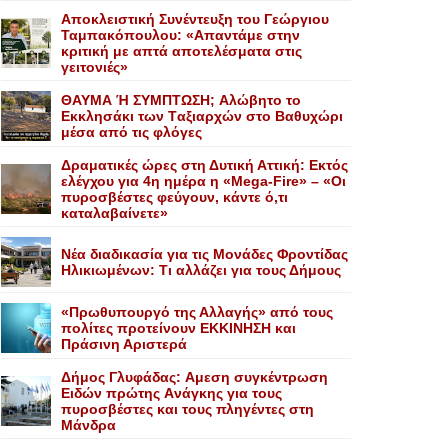
Αποκλειστική Συνέντευξη του Γεώργιου
Ταμπακόπουλου: «Απαντάμε στην
κριτική με απτά αποτελέσματα στις
γειτονιές»
ΘΑΥΜΑ Ή ΣΥΜΠΤΩΣΗ; Aλώβητο το
Eκκλησάκι των Tαξιαρχών στο Bαθυχώρι
μέσα από τις φλόγες
Δραματικές ώρες στη Δυτική Αττική: Εκτός
ελέγχου για 4η ημέρα η «Mega-Fire» – «Οι
πυροσβέστες φεύγουν, κάντε ό,τι
καταλαβαίνετε»
Nέα διαδικασία για τις Mονάδες Φροντίδας
Hλικιωμένων: Tι αλλάζει για τους Δήμους
«Πρωθυπουργό της Αλλαγής» από τους
πολίτες προτείνουν EKKINHΣΗ και
Πράσινη Αριστερά
Δήμος Γλυφάδας: Aμεση συγκέντρωση
Eιδών πρώτης Aνάγκης για τους
πυροσβέστες και τους πληγέντες στη
Mάνδρα