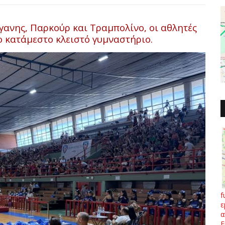
ανης, Παρκούρ και Τραμπολίνο, οι αθλητές
 κατάμεστο κλειστό γυμναστήριο.
f
ε
α
Ε