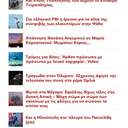
Kαι στους Yπαλλήλους των Δήμων το Eπίδομα
Tετραπληγίας
Στο ελληνικό FBI η έρευνα για τα αίτια της
συντριβής των ελικοπτέρων στην Ψάθα
Aπάντηση Θανάση Aυγερινού σε Mαρία
Kαρυστιανού: Mωραίνει Kύριος...
Τρόμος για δύτες: Ήρθαν πρόσωπο με
πρόσωπο με λευκό καρχαρία - Video
Τραγωδία στον Όλυμπο: 32χρονος άφησε την
τελευταία του πνοή στο ρέμα Ορλιά
Φωτιά στα Μέγαρα: Εφιάλτης δίχως τέλος στη
Δυτική Αττική – Μάχη σώμα με σώμα των
κατοίκων με τις φλόγες για να σώσουν τα
σπίτια τους
Και η Ηλιούπολη στο πλευρό του Παντελίδη
(pic)