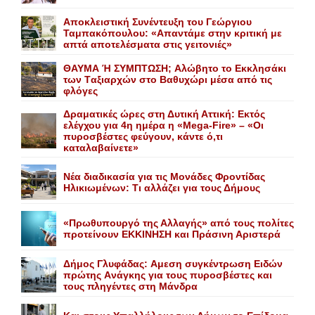
Αποκλειστική Συνέντευξη του Γεώργιου
Ταμπακόπουλου: «Απαντάμε στην κριτική με
απτά αποτελέσματα στις γειτονιές»
ΘΑΥΜΑ Ή ΣΥΜΠΤΩΣΗ; Aλώβητο το Eκκλησάκι
των Tαξιαρχών στο Bαθυχώρι μέσα από τις
φλόγες
Δραματικές ώρες στη Δυτική Αττική: Εκτός
ελέγχου για 4η ημέρα η «Mega-Fire» – «Οι
πυροσβέστες φεύγουν, κάντε ό,τι
καταλαβαίνετε»
Nέα διαδικασία για τις Mονάδες Φροντίδας
Hλικιωμένων: Tι αλλάζει για τους Δήμους
«Πρωθυπουργό της Αλλαγής» από τους πολίτες
προτείνουν EKKINHΣΗ και Πράσινη Αριστερά
Δήμος Γλυφάδας: Aμεση συγκέντρωση Eιδών
πρώτης Aνάγκης για τους πυροσβέστες και
τους πληγέντες στη Mάνδρα