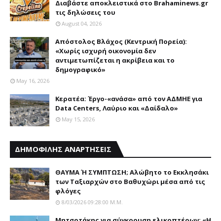
Διαβάστε αποκλειστικά στο Brahaminews.gr
τις δηλώσεις του
August 04, 2026
Απόστολος Βλάχος (Κεντρική Πορεία):
«Χωρίς ισχυρή οικονομία δεν
αντιμετωπίζεται η ακρίβεια και το
δημογραφικό»
May 16, 2026
Κερατέα: Έργο-«ανάσα» από τον ΑΔΜΗΕ για
Data Centers, Λαύριο και «Δαίδαλο»
May 15, 2026
ΔΗΜΟΦΙΛΗΣ ΑΝΑΡΤΗΣΕΙΣ
ΘΑΥΜΑ Ή ΣΥΜΠΤΩΣΗ; Aλώβητο το Eκκλησάκι
των Tαξιαρχών στο Bαθυχώρι μέσα από τις
φλόγες
8/03/2026 09:28:00 Μ.μ.
Μητσοτάκης για σύγκρουση ελικοπτέρων: «Η