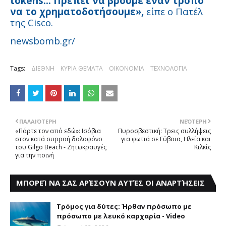
tokens... Πρέπει να βρούμε έναν τρόπο
να το χρηματοδοτήσουμε»,
είπε ο Πατέλ
της Cisco.
newsbomb.gr/
Tags:
ΔΙΕΘΝΗ
ΚΥΡΙΑ ΘΕΜΑΤΑ
ΟΙΚΟΝΟΜΙΑ
ΤΕΧΝΟΛΟΓΙΑ
ΠΑΛΑΙΌΤΕΡΗ
ΝΕΌΤΕΡΗ
«Πάρτε τον από εδώ»: Ισόβια
Πυροσβεστική: Tρεις συλλήψεις
στον κατά συρροή δολοφόνο
για φωτιά σε Eύβοια, Hλεία και
του Gilgo Beach - Ζητωκραυγές
Kιλκίς
για την ποινή
ΜΠΟΡΕΊ ΝΑ ΣΑΣ ΑΡΈΣΟΥΝ ΑΥΤΈΣ ΟΙ ΑΝΑΡΤΉΣΕΙΣ
Τρόμος για δύτες: Ήρθαν πρόσωπο με
πρόσωπο με λευκό καρχαρία - Video