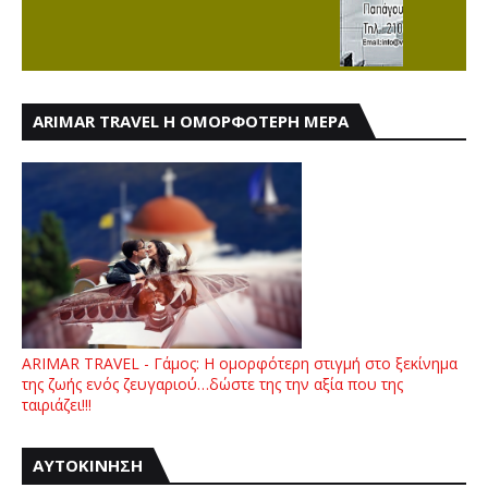
ARIMAR TRAVEL Η ΟΜΟΡΦΟΤΕΡΗ ΜΕΡΑ
ARIMAR TRAVEL - Γάμος: Η ομορφότερη στιγμή στο ξεκίνημα
της ζωής ενός ζευγαριού…δώστε της την αξία που της
ταιριάζει!!!
ΑΥΤΟΚΙΝΗΣΗ