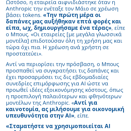
Ωστόσο, η εταιρεία αιφνιδιάστηκε όταν η
Anthropic την ενέταξε τον Μάιο σε χρέωση
βάσει tokens.
«Την πρώτη μέρα οι
δαπάνες μας αυξήθηκαν επτά φορές και
είπα, ωχ, δημιουργήσαμε ένα τέρας»
, είπε
ο Μπους. «Οι εταιρείες [με μεγάλα γλωσσικά
μοντέλα] επιδοτούσαν όλη τη χρήση μας και
τώρα όχι πια. Η χρέωση ανά χρήστη σε
προστατεύει».
Αντί να περιορίσει την πρόσβαση, ο Μπους
προσπαθεί να συγκρατήσει τις δαπάνες και
έχει προσαρμόσει τις δις εβδομαδιαίες
συνεδρίες επιμόρφωσης για AI ώστε να
προωθεί ιδέες εξοικονόμησης κόστους, όπως
η προεπιλογή παλαιότερων και φθηνότερων
μοντέλων της Anthropic. «
Αντί για
καινοτομία, ας μιλήσουμε για οικονομική
υπευθυνότητα στην AI»
, είπε.
«Σταματήστε να χρησιμοποιείται AI