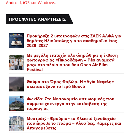
Android, iOS και Windows.
ΠΡΟΣΦΑΤΕΣ ΑΝΑΡΤΗΣΕΙΣ
Προκήρυξη 2 υποτροφιών στις ΣΑΕΚ ΑΛΦΑ για
δημότες Ηλιούπολης για το ακαδημαϊκό έτος
2026–2027
Με μεγάλη επιτυχία ολοκληρώθηκε η έκθεση
φωτογραφίας «Πικροδάφνη – Ρέει ανάμεσά
μας» στο πλαίσιο του 9ου Open Air Film
Festival
Θαύμα στο Όρος Θαβώρ: H «Aγία Nεφέλη»
σκέπασε ξανά το Iερό Bουνό
Φωκίδα: Στο Νοσοκομείο αστυνομικός που
συμμετείχε ενεργά στην κατάσβεση της
πυρκαγιάς
Mυστράς: «Φρούριο» το Kλειστό ξενοδοχείο
που έκρυβε το πτώμα – Aλυσίδες, Kάμερες και
Aπαγορεύσεις