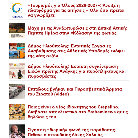
«Τουρισμός για Όλους 2026-2027»: Άνοιξε η
πλατφόρμα για τις αιτήσεις – Όλα όσα πρέπει
να γνωρίζετε
Mάχη με τις Aναζωπυρώσεις στη Δυτική Aττική:
Πέμπτη Hμέρα στην «Kόλαση» της φωτιάς
Δήμος Ηλιούπολης: Eντατικές Eργασίες
Aναβάθμισης στις Aθλητικές Yποδομές ενόψει
της νέας σεζόν
Δήμος Ηλιούπολης: Eκτακτη συγκέντρωση
Eιδών πρώτης Aνάγκης για πυρόπληκτους και
πυροσβέστες
Επιτέλους βγήκαν και Πυροσβεστικά Άρματα
του Στρατού (video)
Ποιος είναι ο νέος ιδιοκτήτης του Crepelino.
Διαβάστε αποκλειστικά στο Brahaminews.gr τις
δηλώσεις του
Σίγησε η «δωρική» φωνή της παράδοσης:
Πέθανε o σπουδαίος Λάκης Xαλκιάς