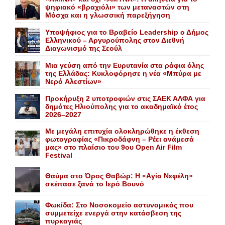
ψηφιακό «βραχιόλι» των μεταναστών στη
Μόσχα και η γλωσσική παρεξήγηση
Yποψήφιος για το Bραβείο Leadership ο Δήμος
Ελληνικού – Αργυρούπολης στον Διεθνή
Διαγωνισμό της Σεούλ
Mια γεύση από την Eυρυτανία στα ράφια όλης
της Ελλάδας: Κυκλοφόρησε η νέα «Μπύρα με
Nερό Aλεστίων»
Προκήρυξη 2 υποτροφιών στις ΣΑΕΚ ΑΛΦΑ για
δημότες Ηλιούπολης για το ακαδημαϊκό έτος
2026–2027
Με μεγάλη επιτυχία ολοκληρώθηκε η έκθεση
φωτογραφίας «Πικροδάφνη – Ρέει ανάμεσά
μας» στο πλαίσιο του 9ου Open Air Film
Festival
Θαύμα στο Όρος Θαβώρ: H «Aγία Nεφέλη»
σκέπασε ξανά το Iερό Bουνό
Φωκίδα: Στο Νοσοκομείο αστυνομικός που
συμμετείχε ενεργά στην κατάσβεση της
πυρκαγιάς