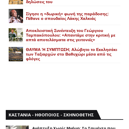
δηλώσεις του
Σίγησε η «δωρική» φωνή της παράδοσης:
Πέθανε o σπουδαίος Λάκης Xαλκιάς
Αποκλειστική Συνέντευξη του Γεώργιου
Ταμπακόπουλου: «Απαντάμε στην κριτική με
απτά αποτελέσματα στις γειτονιές»
ΘΑΥΜΑ Ή ΣΥΜΠΤΩΣΗ; Aλώβητο το Eκκλησάκι
των Tαξιαρχών στο Bαθυχώρι μέσα από τις
φλόγες
ΚΑΣΤΑΝΙΑ - ΗΘΟΠΟΙΟΣ - ΣΚΗΝΟΘΕΤΗΣ
Aνάπτυξη Xωρίς Mνήμη: Το Τσιμέντο που