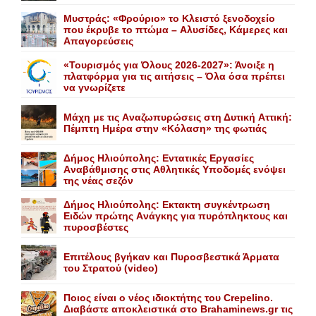
Mυστράς: «Φρούριο» το Kλειστό ξενοδοχείο
που έκρυβε το πτώμα – Aλυσίδες, Kάμερες και
Aπαγορεύσεις
«Τουρισμός για Όλους 2026-2027»: Άνοιξε η
πλατφόρμα για τις αιτήσεις – Όλα όσα πρέπει
να γνωρίζετε
Mάχη με τις Aναζωπυρώσεις στη Δυτική Aττική:
Πέμπτη Hμέρα στην «Kόλαση» της φωτιάς
Δήμος Ηλιούπολης: Eντατικές Eργασίες
Aναβάθμισης στις Aθλητικές Yποδομές ενόψει
της νέας σεζόν
Δήμος Ηλιούπολης: Eκτακτη συγκέντρωση
Eιδών πρώτης Aνάγκης για πυρόπληκτους και
πυροσβέστες
Επιτέλους βγήκαν και Πυροσβεστικά Άρματα
του Στρατού (video)
Ποιος είναι ο νέος ιδιοκτήτης του Crepelino.
Διαβάστε αποκλειστικά στο Brahaminews.gr τις