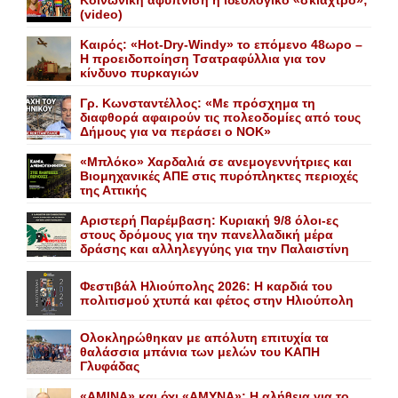
Κοινωνική αφύπνιση ή ιδεολογικό «σκιάχτρο»;
(video)
Καιρός: «Hot-Dry-Windy» το επόμενο 48ωρο –
Η προειδοποίηση Τσατραφύλλια για τον
κίνδυνο πυρκαγιών
Γρ. Κωνσταντέλλος: «Με πρόσχημα τη
διαφθορά αφαιρούν τις πολεοδομίες από τους
Δήμους για να περάσει ο NOK»
«Mπλόκο» Xαρδαλιά σε ανεμογεννήτριες και
Bιομηχανικές ΑΠΕ στις πυρόπληκτες περιοχές
της Αττικής
Αριστερή Παρέμβαση: Κυριακή 9/8 όλοι-ες
στους δρόμους για την πανελλαδική μέρα
δράσης και αλληλεγγύης για την Παλαιστίνη
Φεστιβάλ Ηλιούπολης 2026: Η καρδιά του
πολιτισμού χτυπά και φέτος στην Ηλιούπολη
Ολοκληρώθηκαν με απόλυτη επιτυχία τα
θαλάσσια μπάνια των μελών του KAΠH
Γλυφάδας
«AMINA» και όχι «ΑΜΥΝΑ»: Η αλήθεια για το