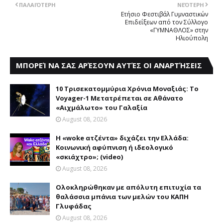
ΠΑΛΑΙΌΤΕΡΗ
ΝΕΌΤΕΡΗ
Ετήσιο Φεστιβάλ Γυμναστικών
Επιδείξεων από τον Σύλλογο
«ΓΥΜΝΑΘΛΟΣ» στην
Ηλιούπολη
ΜΠΟΡΕΊ ΝΑ ΣΑΣ ΑΡΈΣΟΥΝ ΑΥΤΈΣ ΟΙ ΑΝΑΡΤΉΣΕΙΣ
10 Τρισεκατομμύρια Χρόνια Μοναξιάς: Το
Voyager-1 Μετατρέπεται σε Αθάνατο
«Αιχμάλωτο» του Γαλαξία
August 08, 2026
Η «woke ατζέντα» διχάζει την Ελλάδα:
Κοινωνική αφύπνιση ή ιδεολογικό
«σκιάχτρο»; (video)
August 08, 2026
Ολοκληρώθηκαν με απόλυτη επιτυχία τα
θαλάσσια μπάνια των μελών του KAΠH
Γλυφάδας
August 08, 2026