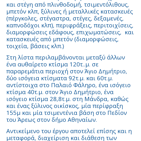
και στέγη από πλινθοδομή, τσιμεντόλιθους,
μπετόν κλπ, ξύλινες ή μεταλλικές κατασκευές
(πέργκολες, στέγαστρα, στέγες, δεξαμενές,
καπνοδόχοι κλπ), περιφράξεις, περιτοιχίσεις,
διαμορφώσεις εδάφους, επιχωματώσεις, και
κατασκευές από μπετόν (διαμορφώσεις,
τοιχεία, βάσεις κλπ.)
Στη λίστα περιλαμβάνονται μεταξύ άλλων
ένα αυθαίρετο κτίσμα 120τ..μ. σε
παραρεμάτια περιοχή στον Άγιο Δημήτριο,
δύο ισόγεια κτίσματα 92τ.μ. και 60τ.μ.
αντίστοιχα στο Παλαιό Φάληρο, ένα ισόγειο
κτίσμα 40τ.μ. στον Άγιο Δημήτριο, ένα
ισόγειο κτίσμα 28,8τ.μ. στη Μάνδρα, καθώς
και ένας ξύλινος οικίσκος, μία περίφραξη
155μ και μία τσιμεντένια βάση στο Πεδίον
του Άρεως στον δήμο Αθηναίων.
Αντικείμενο του έργου αποτελεί επίσης και η
μεταφορά, διαχείριση και διάθεση των