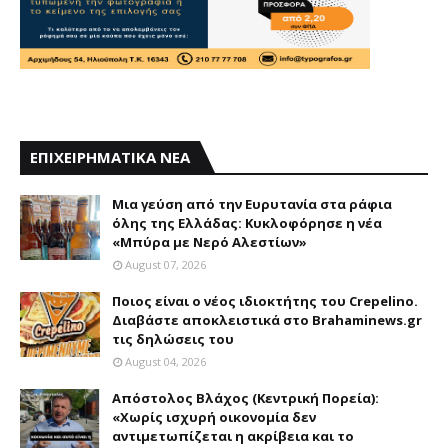
ΕΠΙΧΕΙΡΗΜΑΤΙΚΑ ΝΕΑ
Mια γεύση από την Eυρυτανία στα ράφια
όλης της Ελλάδας: Κυκλοφόρησε η νέα
«Μπύρα με Nερό Aλεστίων»
August 07, 2026
Ποιος είναι ο νέος ιδιοκτήτης του Crepelino.
Διαβάστε αποκλειστικά στο Brahaminews.gr
τις δηλώσεις του
August 04, 2026
Απόστολος Βλάχος (Κεντρική Πορεία):
«Χωρίς ισχυρή οικονομία δεν
αντιμετωπίζεται η ακρίβεια και το