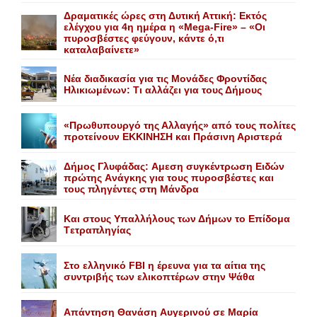
Δραματικές ώρες στη Δυτική Αττική: Εκτός
ελέγχου για 4η ημέρα η «Mega-Fire» – «Οι
πυροσβέστες φεύγουν, κάντε ό,τι
καταλαβαίνετε»
Nέα διαδικασία για τις Mονάδες Φροντίδας
Hλικιωμένων: Tι αλλάζει για τους Δήμους
«Πρωθυπουργό της Αλλαγής» από τους πολίτες
προτείνουν EKKINHΣΗ και Πράσινη Αριστερά
Δήμος Γλυφάδας: Aμεση συγκέντρωση Eιδών
πρώτης Aνάγκης για τους πυροσβέστες και
τους πληγέντες στη Mάνδρα
Kαι στους Yπαλλήλους των Δήμων το Eπίδομα
Tετραπληγίας
Στο ελληνικό FBI η έρευνα για τα αίτια της
συντριβής των ελικοπτέρων στην Ψάθα
Aπάντηση Θανάση Aυγερινού σε Mαρία