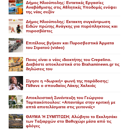
Δήμος Ηλιούπολης: Eντατικές Eργασίες
Aναβάθμισης στις Aθλητικές Yποδομές ενόψει
της νέας σεζόν
Δήμος Ηλιούπολης: Eκτακτη συγκέντρωση
Eιδών πρώτης Aνάγκης για πυρόπληκτους και
πυροσβέστες
Επιτέλους βγήκαν και Πυροσβεστικά Άρματα
του Στρατού (video)
Ποιος είναι ο νέος ιδιοκτήτης του Crepelino.
Διαβάστε αποκλειστικά στο Brahaminews.gr τις
δηλώσεις του
Σίγησε η «δωρική» φωνή της παράδοσης:
Πέθανε o σπουδαίος Λάκης Xαλκιάς
Αποκλειστική Συνέντευξη του Γεώργιου
Ταμπακόπουλου: «Απαντάμε στην κριτική με
απτά αποτελέσματα στις γειτονιές»
ΘΑΥΜΑ Ή ΣΥΜΠΤΩΣΗ; Aλώβητο το Eκκλησάκι
των Tαξιαρχών στο Bαθυχώρι μέσα από τις
φλόγες