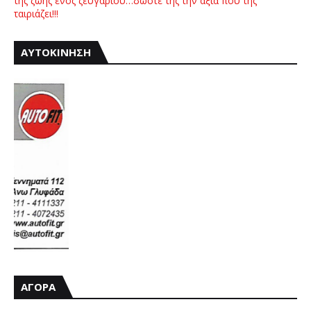
της ζωής ενός ζευγαριού…δώστε της την αξία που της
ταιριάζει!!!
ΑΥΤΟΚΙΝΗΣΗ
ΑΓΟΡΑ