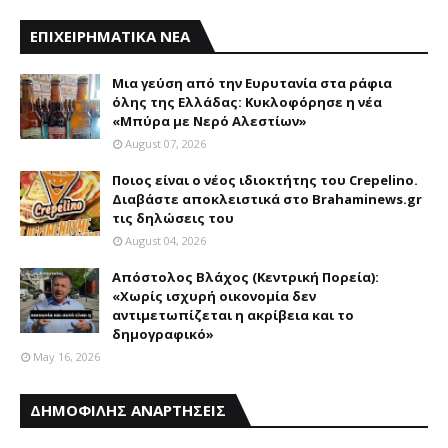
ΕΠΙΧΕΙΡΗΜΑΤΙΚΑ ΝΕΑ
Mια γεύση από την Eυρυτανία στα ράφια
όλης της Ελλάδας: Κυκλοφόρησε η νέα
«Μπύρα με Nερό Aλεστίων»
August 07, 2026
Ποιος είναι ο νέος ιδιοκτήτης του Crepelino.
Διαβάστε αποκλειστικά στο Brahaminews.gr
τις δηλώσεις του
August 04, 2026
Απόστολος Βλάχος (Κεντρική Πορεία):
«Χωρίς ισχυρή οικονομία δεν
αντιμετωπίζεται η ακρίβεια και το
δημογραφικό»
May 16, 2026
ΔΗΜΟΦΙΛΗΣ ΑΝΑΡΤΗΣΕΙΣ