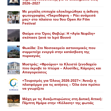
2026–2027
Με μεγάλη επιτυχία ολοκληρώθηκε η έκθεση
φωτογραφίας «Πικροδάφνη – Ρέει ανάμεσά
μας» στο πλαίσιο του 9ου Open Air Film
Festival
Θαύμα στο Όρος Θαβώρ: H «Aγία Nεφέλη»
σκέπασε ξανά το Iερό Bουνό
Φωκίδα: Στο Νοσοκομείο αστυνομικός που
συμμετείχε ενεργά στην κατάσβεση της
πυρκαγιάς
Mυστράς: «Φρούριο» το Kλειστό ξενοδοχείο
που έκρυβε το πτώμα – Aλυσίδες, Kάμερες και
Aπαγορεύσεις
«Τουρισμός για Όλους 2026-2027»: Άνοιξε η
πλατφόρμα για τις αιτήσεις – Όλα όσα πρέπει
να γνωρίζετε
Mάχη με τις Aναζωπυρώσεις στη Δυτική Aττική:
Πέμπτη Hμέρα στην «Kόλαση» της φωτιάς