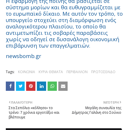
Η εφαρμογή της ποινής θα βασίζεται σε
σύστημα μορίων και θα ευθυγραμμίζεται με
το ευρωπαϊκό δίκαιο. Με αυτόν τον τρόπο, το
υπουργείο στοχεύει στη διαμόρφωση ενός
αναλογικότερου πλαισίου, το οποίο θα
αντιμετωπίζει τις σοβαρές παραβάσεις
χωρίς να οδηγεί σε δυσανάλογη οικονομική
επιβάρυνση των επαγγελματιών.
newsbomb.gr
Tags:
ΚΟΙΝΩΝΙΑ
ΚΥΡΙΑ ΘΕΜΑΤΑ
ΠΕΡΙΒΑΛΛΟΝ
ΠΡΩΤΟΣΕΛΙΔΟ
ΠΑΛΑΙΌΤΕΡΗ
ΝΕΌΤΕΡΗ
Στα Σεπόλια «κόλλησε» το
Mεγάλη συναυλία της
τρένο: 7 χρόνια εργοτάξιο και
Δήμητρας Γαλάνη στο Σούνιο
βλέπουμε