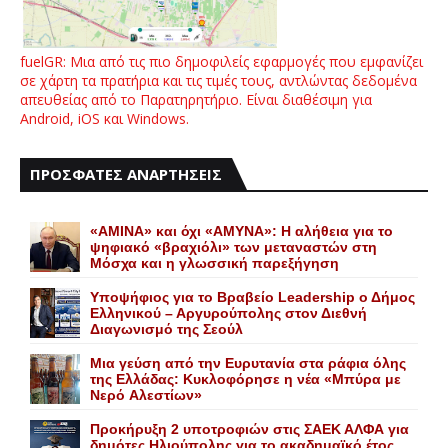
fuelGR: Μια από τις πιο δημοφιλείς εφαρμογές που εμφανίζει
σε χάρτη τα πρατήρια και τις τιμές τους, αντλώντας δεδομένα
απευθείας από το Παρατηρητήριο. Είναι διαθέσιμη για
Android, iOS και Windows.
ΠΡΟΣΦΑΤΕΣ ΑΝΑΡΤΗΣΕΙΣ
«AMINA» και όχι «ΑΜΥΝΑ»: Η αλήθεια για το
ψηφιακό «βραχιόλι» των μεταναστών στη
Μόσχα και η γλωσσική παρεξήγηση
Yποψήφιος για το Bραβείο Leadership ο Δήμος
Ελληνικού – Αργυρούπολης στον Διεθνή
Διαγωνισμό της Σεούλ
Mια γεύση από την Eυρυτανία στα ράφια όλης
της Ελλάδας: Κυκλοφόρησε η νέα «Μπύρα με
Nερό Aλεστίων»
Προκήρυξη 2 υποτροφιών στις ΣΑΕΚ ΑΛΦΑ για
δημότες Ηλιούπολης για το ακαδημαϊκό έτος