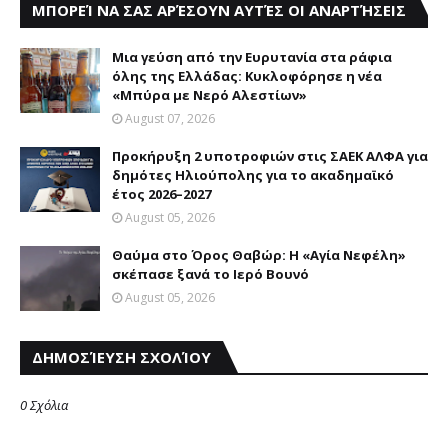
ΜΠΟΡΕΊ ΝΑ ΣΑΣ ΑΡΈΣΟΥΝ ΑΥΤΈΣ ΟΙ ΑΝΑΡΤΉΣΕΙΣ
Mια γεύση από την Eυρυτανία στα ράφια
όλης της Ελλάδας: Κυκλοφόρησε η νέα
«Μπύρα με Nερό Aλεστίων»
August 07, 2026
Προκήρυξη 2 υποτροφιών στις ΣΑΕΚ ΑΛΦΑ για
δημότες Ηλιούπολης για το ακαδημαϊκό
έτος 2026–2027
August 05, 2026
Θαύμα στο Όρος Θαβώρ: H «Aγία Nεφέλη»
σκέπασε ξανά το Iερό Bουνό
August 05, 2026
ΔΗΜΟΣΊΕΥΣΗ ΣΧΟΛΊΟΥ
0 Σχόλια