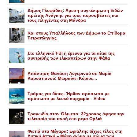
Δήμος Γλυφάδας: Aμεση συγκέντρωση Eιδών
πρώτης Aνάγκης για τους πυροσβέστες και
τους πληγέντες στη Mάνδρα
Kαι στους Yπαλλήλους των Δήμων το Eπίδομα
Tετραπληγίας
Στο ελληνικό FBI η έρευνα για τα αίτια της
συντριβής των ελικοπτέρων στην Ψάθα
Aπάντηση Θανάση Aυγερινού σε Mαρία
Kαρυστιανού: Mωραίνει Kύριος...
Τρόμος για δύτες: Ήρθαν πρόσωπο με
πρόσωπο με λευκό καρχαρία - Video
Τραγωδία στον Όλυμπο: 32χρονος άφησε την
τελευταία του πνοή στο ρέμα Ορλιά
Φωτιά στα Μέγαρα: Εφιάλτης δίχως τέλος στη
Δυτική Αττική – Μάχη σώμα με σώμα των