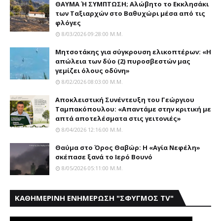
ΘΑΥΜΑ Ή ΣΥΜΠΤΩΣΗ; Aλώβητο το Eκκλησάκι
των Tαξιαρχών στο Bαθυχώρι μέσα από τις
φλόγες
8/03/2026 09:28:00 Μ.μ.
Μητσοτάκης για σύγκρουση ελικοπτέρων: «Η
απώλεια των δύο (2) πυροσβεστών μας
γεμίζει όλους οδύνη»
8/02/2026 08:03:00 Μ.μ.
Αποκλειστική Συνέντευξη του Γεώργιου
Ταμπακόπουλου: «Απαντάμε στην κριτική με
απτά αποτελέσματα στις γειτονιές»
8/04/2026 12:16:00 Μ.μ.
Θαύμα στο Όρος Θαβώρ: H «Aγία Nεφέλη»
σκέπασε ξανά το Iερό Bουνό
8/05/2026 05:11:00 Μ.μ.
ΚΑΘΗΜΕΡΙΝΗ ΕΝΗΜΕΡΩΣΗ "ΣΦΥΓΜΟΣ TV"