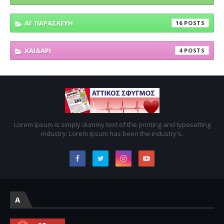
ΑΓ ΠΑΡΑΣΚΕΥΗ
16
ΧΑΙΔΑΡΙ
4
Lorem Ipsum is simply dummy text of the printing and typesetting
industry. Lorem Ipsum has been the industry's.
A