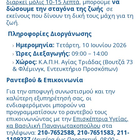
διαρκεί μόλις 10-15 λεπτά,
μπορούμε
να
δώσουμε την σταγόνα της ζωής
σε
εκείνους που δίνουν τη δική τους μάχη για τη
ζωή.
Πληροφορίες Διοργάνωσης
Ημερομηνία:
Τετάρτη, 10 Ιουνίου 2026
Ώρες Διεξαγωγής:
09:00 – 14:00
Χώρος:
Κ.Α.Π.Η. Αγίας Τριάδας (Βουτζά 73
& Φλέμινγκ, Εντευκτήριο Προσκόπων)
Ραντεβού & Επικοινωνία
Για την αποφυγή συνωστισμού και την
καλύτερη εξυπηρέτησή σας, οι
ενδιαφερόμενοι μπορούν να
προγραμματίσουν το ραντεβού τους
επικοινωνώντας με την
Επισκέπτρια Υγείας,
κα Βασιλική Παναγιωτακοπούλου
στα
τηλέφωνα:
210-7652588, 210-7651583, 211-
1109237
(Δευτέρα έως Παρασκευή, 08:00 –