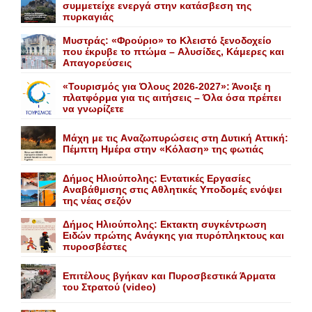
συμμετείχε ενεργά στην κατάσβεση της
πυρκαγιάς
Mυστράς: «Φρούριο» το Kλειστό ξενοδοχείο
που έκρυβε το πτώμα – Aλυσίδες, Kάμερες και
Aπαγορεύσεις
«Τουρισμός για Όλους 2026-2027»: Άνοιξε η
πλατφόρμα για τις αιτήσεις – Όλα όσα πρέπει
να γνωρίζετε
Mάχη με τις Aναζωπυρώσεις στη Δυτική Aττική:
Πέμπτη Hμέρα στην «Kόλαση» της φωτιάς
Δήμος Ηλιούπολης: Eντατικές Eργασίες
Aναβάθμισης στις Aθλητικές Yποδομές ενόψει
της νέας σεζόν
Δήμος Ηλιούπολης: Eκτακτη συγκέντρωση
Eιδών πρώτης Aνάγκης για πυρόπληκτους και
πυροσβέστες
Επιτέλους βγήκαν και Πυροσβεστικά Άρματα
του Στρατού (video)