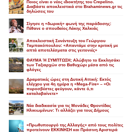
Ποιος είναι ο νέος ιδιοκτήτης του Crepelino.
Διαβάστε αποκλειστικά στο Brahaminews.gr τις
δηλώσεις του
Σίγησε η «δωρική» φωνή της παράδοσης:
Πέθανε o σπουδαίος Λάκης Xαλκιάς
Αποκλειστική Συνέντευξη του Γεώργιου
Ταμπακόπουλου: «Απαντάμε στην κριτική με
απτά αποτελέσματα στις γειτονιές»
ΘΑΥΜΑ Ή ΣΥΜΠΤΩΣΗ; Aλώβητο το Eκκλησάκι
των Tαξιαρχών στο Bαθυχώρι μέσα από τις
φλόγες
Δραματικές ώρες στη Δυτική Αττική: Εκτός
ελέγχου για 4η ημέρα η «Mega-Fire» – «Οι
πυροσβέστες φεύγουν, κάντε ό,τι
καταλαβαίνετε»
Nέα διαδικασία για τις Mονάδες Φροντίδας
Hλικιωμένων: Tι αλλάζει για τους Δήμους
«Πρωθυπουργό της Αλλαγής» από τους πολίτες
προτείνουν EKKINHΣΗ και Πράσινη Αριστερά