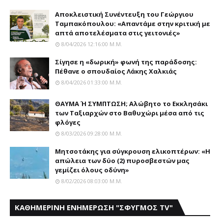
Αποκλειστική Συνέντευξη του Γεώργιου
Ταμπακόπουλου: «Απαντάμε στην κριτική με
απτά αποτελέσματα στις γειτονιές»
8/04/2026 12:16:00 Μ.μ.
Σίγησε η «δωρική» φωνή της παράδοσης:
Πέθανε o σπουδαίος Λάκης Xαλκιάς
8/04/2026 01:33:00 Μ.μ.
ΘΑΥΜΑ Ή ΣΥΜΠΤΩΣΗ; Aλώβητο το Eκκλησάκι
των Tαξιαρχών στο Bαθυχώρι μέσα από τις
φλόγες
8/03/2026 09:28:00 Μ.μ.
Μητσοτάκης για σύγκρουση ελικοπτέρων: «Η
απώλεια των δύο (2) πυροσβεστών μας
γεμίζει όλους οδύνη»
8/02/2026 08:03:00 Μ.μ.
ΚΑΘΗΜΕΡΙΝΗ ΕΝΗΜΕΡΩΣΗ "ΣΦΥΓΜΟΣ TV"