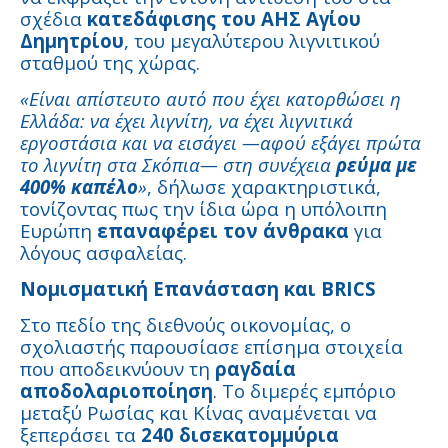
σχέδια
κατεδάφισης του ΑΗΣ Αγίου
Δημητρίου
, του μεγαλύτερου λιγνιτικού
σταθμού της χώρας.
«Είναι απίστευτο αυτό που έχει κατορθώσει η
Ελλάδα: να έχει λιγνίτη, να έχει λιγνιτικά
εργοστάσια και να εισάγει —αφού εξάγει πρώτα
το λιγνίτη στα Σκόπια— στη συνέχεια
ρεύμα με
400% καπέλο
»
, δήλωσε χαρακτηριστικά,
τονίζοντας πως την ίδια ώρα η υπόλοιπη
Ευρώπη
επαναφέρει τον άνθρακα
για
λόγους ασφαλείας.
Νομισματική Επανάσταση και BRICS
Στο πεδίο της διεθνούς οικονομίας, ο
σχολιαστής παρουσίασε επίσημα στοιχεία
που αποδεικνύουν τη
ραγδαία
αποδολαριοποίηση
. Το διμερές εμπόριο
μεταξύ Ρωσίας και Κίνας αναμένεται να
ξεπεράσει τα
240 δισεκατομμύρια