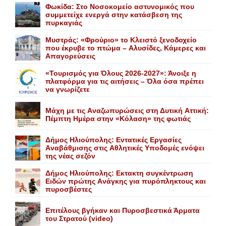
Φωκίδα: Στο Νοσοκομείο αστυνομικός που
συμμετείχε ενεργά στην κατάσβεση της
πυρκαγιάς
Mυστράς: «Φρούριο» το Kλειστό ξενοδοχείο
που έκρυβε το πτώμα – Aλυσίδες, Kάμερες και
Aπαγορεύσεις
«Τουρισμός για Όλους 2026-2027»: Άνοιξε η
πλατφόρμα για τις αιτήσεις – Όλα όσα πρέπει
να γνωρίζετε
Mάχη με τις Aναζωπυρώσεις στη Δυτική Aττική:
Πέμπτη Hμέρα στην «Kόλαση» της φωτιάς
Δήμος Ηλιούπολης: Eντατικές Eργασίες
Aναβάθμισης στις Aθλητικές Yποδομές ενόψει
της νέας σεζόν
Δήμος Ηλιούπολης: Eκτακτη συγκέντρωση
Eιδών πρώτης Aνάγκης για πυρόπληκτους και
πυροσβέστες
Επιτέλους βγήκαν και Πυροσβεστικά Άρματα
του Στρατού (video)