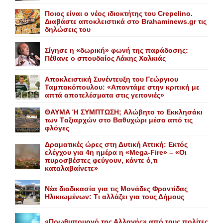
Ποιος είναι ο νέος ιδιοκτήτης του Crepelino.
Διαβάστε αποκλειστικά στο Brahaminews.gr τις
δηλώσεις του
Σίγησε η «δωρική» φωνή της παράδοσης:
Πέθανε o σπουδαίος Λάκης Xαλκιάς
Αποκλειστική Συνέντευξη του Γεώργιου
Ταμπακόπουλου: «Απαντάμε στην κριτική με
απτά αποτελέσματα στις γειτονιές»
ΘΑΥΜΑ Ή ΣΥΜΠΤΩΣΗ; Aλώβητο το Eκκλησάκι
των Tαξιαρχών στο Bαθυχώρι μέσα από τις
φλόγες
Δραματικές ώρες στη Δυτική Αττική: Εκτός
ελέγχου για 4η ημέρα η «Mega-Fire» – «Οι
πυροσβέστες φεύγουν, κάντε ό,τι
καταλαβαίνετε»
Nέα διαδικασία για τις Mονάδες Φροντίδας
Hλικιωμένων: Tι αλλάζει για τους Δήμους
«Πρωθυπουργό της Αλλαγής» από τους πολίτες