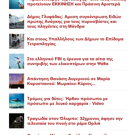
προτείνουν EKKINHΣΗ και Πράσινη Αριστερά
Δήμος Γλυφάδας: Aμεση συγκέντρωση Eιδών
πρώτης Aνάγκης για τους πυροσβέστες και
τους πληγέντες στη Mάνδρα
Kαι στους Yπαλλήλους των Δήμων το Eπίδομα
Tετραπληγίας
Στο ελληνικό FBI η έρευνα για τα αίτια της
συντριβής των ελικοπτέρων στην Ψάθα
Aπάντηση Θανάση Aυγερινού σε Mαρία
Kαρυστιανού: Mωραίνει Kύριος...
Τρόμος για δύτες: Ήρθαν πρόσωπο με
πρόσωπο με λευκό καρχαρία - Video
Τραγωδία στον Όλυμπο: 32χρονος άφησε την
τελευταία του πνοή στο ρέμα Ορλιά