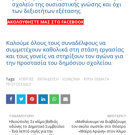
σχολείο της ουσιαστικής γνώσης και όχι
των δεξιοτήτων εξέτασης.
ΑΚΟΛΟΥΘΗΣΤΕ ΜΑΣ ΣΤΟ FACEBOOK
Καλούμε όλους τους συναδέλφους να
συμμετέχουν καθολικά στη στάση εργασίας
και τους γονείς να στηρίξουν τον αγώνα για
την προστασία του δημόσιου σχολείου.
Tags:
ΑΠΕΡΓΙΕΣ
ΕΚΠΑΙΔΕΥΣΗ
ΚΟΙΝΩΝΙΑ
ΚΥΡΙΑ ΘΕΜΑΤΑ
ΠΡΩΤΟΣΕΛΙΔΟ
ΠΑΛΑΙΌΤΕΡΗ
ΝΕΌΤΕΡΗ
Ηλιούπολη: Σε κλίμα βαθιάς
«Mαθαίνουμε να διαβάζουμε
οδύνης το Δημοτικό Συμβούλιο
τον σκύλο σωστά» στo Θέατρo
– Ένα λεπτό σιγής για την
«Μαίρη Αρώνη» στον Aλιμο