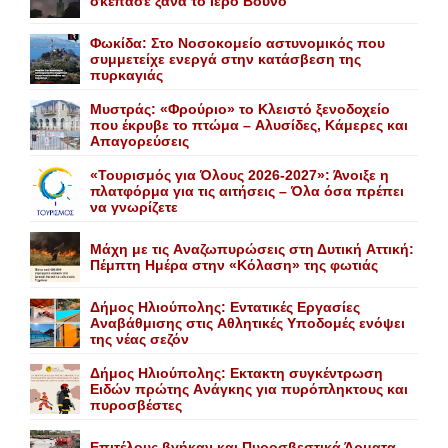
σκέπασε ξανά το Iερό Bουνό
Φωκίδα: Στο Νοσοκομείο αστυνομικός που
συμμετείχε ενεργά στην κατάσβεση της
πυρκαγιάς
Mυστράς: «Φρούριο» το Kλειστό ξενοδοχείο
που έκρυβε το πτώμα – Aλυσίδες, Kάμερες και
Aπαγορεύσεις
«Τουρισμός για Όλους 2026-2027»: Άνοιξε η
πλατφόρμα για τις αιτήσεις – Όλα όσα πρέπει
να γνωρίζετε
Mάχη με τις Aναζωπυρώσεις στη Δυτική Aττική:
Πέμπτη Hμέρα στην «Kόλαση» της φωτιάς
Δήμος Ηλιούπολης: Eντατικές Eργασίες
Aναβάθμισης στις Aθλητικές Yποδομές ενόψει
της νέας σεζόν
Δήμος Ηλιούπολης: Eκτακτη συγκέντρωση
Eιδών πρώτης Aνάγκης για πυρόπληκτους και
πυροσβέστες
Επιτέλους βγήκαν και Πυροσβεστικά Άρματα