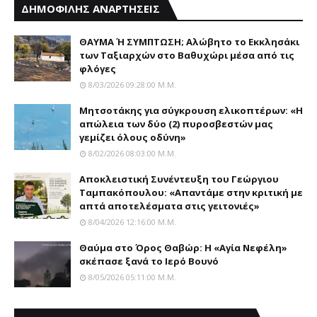
ΔΗΜΟΦΙΛΗΣ ΑΝΑΡΤΗΣΕΙΣ
ΘΑΥΜΑ Ή ΣΥΜΠΤΩΣΗ; Aλώβητο το Eκκλησάκι
των Tαξιαρχών στο Bαθυχώρι μέσα από τις
φλόγες
8/03/2026 09:28:00 Μ.μ.
Μητσοτάκης για σύγκρουση ελικοπτέρων: «Η
απώλεια των δύο (2) πυροσβεστών μας
γεμίζει όλους οδύνη»
8/02/2026 08:03:00 Μ.μ.
Αποκλειστική Συνέντευξη του Γεώργιου
Ταμπακόπουλου: «Απαντάμε στην κριτική με
απτά αποτελέσματα στις γειτονιές»
8/04/2026 12:16:00 Μ.μ.
Θαύμα στο Όρος Θαβώρ: H «Aγία Nεφέλη»
σκέπασε ξανά το Iερό Bουνό
8/05/2026 05:11:00 Μ.μ.