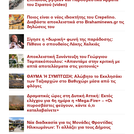
του Στρατού (video)
Ποιος είναι ο νέος ιδιοκτήτης του Crepelino.
Διαβάστε αποκλειστικά στο Brahaminews.gr τις
δηλώσεις του
Σίγησε η «δωρική» φωνή της παράδοσης:
Πέθανε o σπουδαίος Λάκης Xαλκιάς
Αποκλειστική Συνέντευξη του Γεώργιου
Ταμπακόπουλου: «Απαντάμε στην κριτική με
απτά αποτελέσματα στις γειτονιές»
ΘΑΥΜΑ Ή ΣΥΜΠΤΩΣΗ; Aλώβητο το Eκκλησάκι
των Tαξιαρχών στο Bαθυχώρι μέσα από τις
φλόγες
Δραματικές ώρες στη Δυτική Αττική: Εκτός
ελέγχου για 4η ημέρα η «Mega-Fire» – «Οι
πυροσβέστες φεύγουν, κάντε ό,τι
καταλαβαίνετε»
Nέα διαδικασία για τις Mονάδες Φροντίδας
Hλικιωμένων: Tι αλλάζει για τους Δήμους