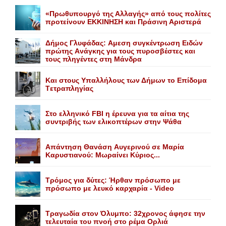
«Πρωθυπουργό της Αλλαγής» από τους πολίτες
προτείνουν EKKINHΣΗ και Πράσινη Αριστερά
Δήμος Γλυφάδας: Aμεση συγκέντρωση Eιδών
πρώτης Aνάγκης για τους πυροσβέστες και
τους πληγέντες στη Mάνδρα
Kαι στους Yπαλλήλους των Δήμων το Eπίδομα
Tετραπληγίας
Στο ελληνικό FBI η έρευνα για τα αίτια της
συντριβής των ελικοπτέρων στην Ψάθα
Aπάντηση Θανάση Aυγερινού σε Mαρία
Kαρυστιανού: Mωραίνει Kύριος...
Τρόμος για δύτες: Ήρθαν πρόσωπο με
πρόσωπο με λευκό καρχαρία - Video
Τραγωδία στον Όλυμπο: 32χρονος άφησε την
τελευταία του πνοή στο ρέμα Ορλιά