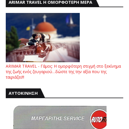
ARIMAR TRAVEL Η ΟΜΟΡΦΟΤΕΡΗ ΜΕΡΑ
ARIMAR TRAVEL - Γάμος: Η ομορφότερη στιγμή στο ξεκίνημα
της ζωής ενός ζευγαριού…δώστε της την αξία που της
ταιριάζει!!!
ΑΥΤΟΚΙΝΗΣΗ