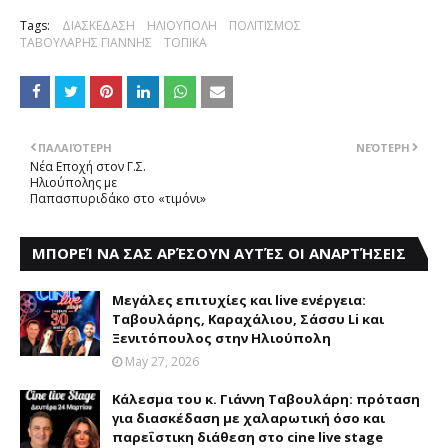
Tags:
ΔΙΑΣΚΕΔΑΣΗ
ΗΛΙΟΥΠΟΛΗ
ΠΟΛΙΤΙΣΜΟΣ
ΤΑΒΟΥΛΑΡΗΣ ΓΙΑΝΝΗΣ
ΤΟΠΙΚΑ
ΠΑΛΑΙΌΤΕΡΗ
ΝΕΌΤΕΡΗ
Nέα Eποχή στον Γ.Σ.
Hλιούπολης με
Παπασπυριδάκο στο «τιμόνι»
ΜΠΟΡΕΊ ΝΑ ΣΑΣ ΑΡΈΣΟΥΝ ΑΥΤΈΣ ΟΙ ΑΝΑΡΤΉΣΕΙΣ
Μεγάλες επιτυχίες και live ενέργεια:
Ταβουλάρης, Καραχάλιου, Σάσσυ Li και
Ξενιτόπουλος στην Ηλιούπολη
May 27, 2026
Κάλεσμα του κ. Γιάννη Ταβουλάρη: πρόταση
για διασκέδαση με χαλαρωτική όσο και
παρεΐστικη διάθεση στο cine live stage