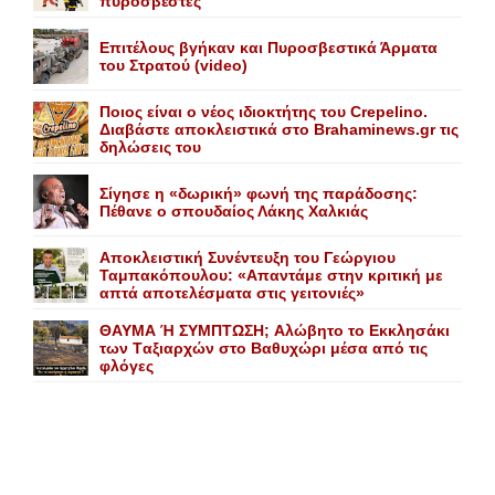
πυροσβέστες
Επιτέλους βγήκαν και Πυροσβεστικά Άρματα
του Στρατού (video)
Ποιος είναι ο νέος ιδιοκτήτης του Crepelino.
Διαβάστε αποκλειστικά στο Brahaminews.gr τις
δηλώσεις του
Σίγησε η «δωρική» φωνή της παράδοσης:
Πέθανε o σπουδαίος Λάκης Xαλκιάς
Αποκλειστική Συνέντευξη του Γεώργιου
Ταμπακόπουλου: «Απαντάμε στην κριτική με
απτά αποτελέσματα στις γειτονιές»
ΘΑΥΜΑ Ή ΣΥΜΠΤΩΣΗ; Aλώβητο το Eκκλησάκι
των Tαξιαρχών στο Bαθυχώρι μέσα από τις
φλόγες