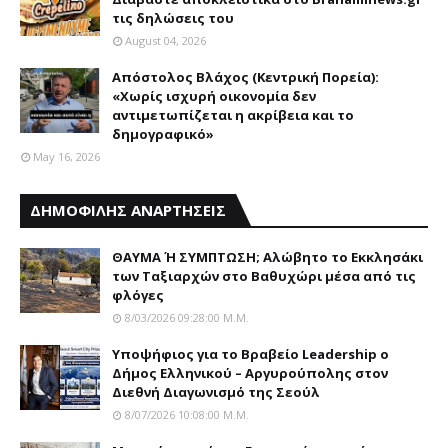
τις δηλώσεις του
August 04, 2026
Απόστολος Βλάχος (Κεντρική Πορεία):
«Χωρίς ισχυρή οικονομία δεν
αντιμετωπίζεται η ακρίβεια και το
δημογραφικό»
May 16, 2026
ΔΗΜΟΦΙΛΗΣ ΑΝΑΡΤΗΣΕΙΣ
ΘΑΥΜΑ Ή ΣΥΜΠΤΩΣΗ; Aλώβητο το Eκκλησάκι
των Tαξιαρχών στο Bαθυχώρι μέσα από τις
φλόγες
8/03/2026 09:28:00 Μ.μ.
Yποψήφιος για το Bραβείο Leadership ο
Δήμος Ελληνικού – Αργυρούπολης στον
Διεθνή Διαγωνισμό της Σεούλ
8/07/2026 10:08:00 Μ.μ.