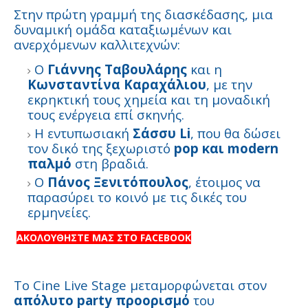
Στην πρώτη γραμμή της διασκέδασης, μια
δυναμική ομάδα καταξιωμένων και
ανερχόμενων καλλιτεχνών:
Ο
Γιάννης Ταβουλάρης
και η
Κωνσταντίνα Καραχάλιου
, με την
εκρηκτική τους χημεία και τη μοναδική
τους ενέργεια επί σκηνής.
Η εντυπωσιακή
Σάσσυ Li
, που θα δώσει
τον δικό της ξεχωριστό
pop και modern
παλμό
στη βραδιά.
Ο
Πάνος Ξενιτόπουλος
, έτοιμος να
παρασύρει το κοινό με τις δικές του
ερμηνείες.
ΑΚΟΛΟΥΘΗΣΤΕ ΜΑΣ ΣΤΟ FACEBOOK
Το Cine Live Stage μεταμορφώνεται στον
απόλυτο party προορισμό
του