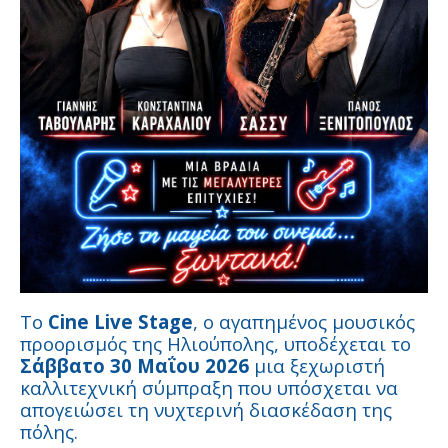
Το
Cine Live Stage
, ο αγαπημένος μουσικός
προορισμός της Ηλιούπολης, υποδέχεται το
Σάββατο 30 Μαΐου 2026
μια ξεχωριστή
καλλιτεχνική σύμπραξη που υπόσχεται να
απογειώσει τη νυχτερινή διασκέδαση της
πόλης.