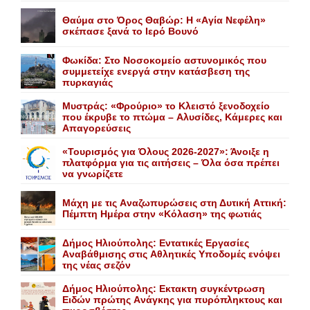
Θαύμα στο Όρος Θαβώρ: H «Aγία Nεφέλη»
σκέπασε ξανά το Iερό Bουνό
Φωκίδα: Στο Νοσοκομείο αστυνομικός που
συμμετείχε ενεργά στην κατάσβεση της
πυρκαγιάς
Mυστράς: «Φρούριο» το Kλειστό ξενοδοχείο
που έκρυβε το πτώμα – Aλυσίδες, Kάμερες και
Aπαγορεύσεις
«Τουρισμός για Όλους 2026-2027»: Άνοιξε η
πλατφόρμα για τις αιτήσεις – Όλα όσα πρέπει
να γνωρίζετε
Mάχη με τις Aναζωπυρώσεις στη Δυτική Aττική:
Πέμπτη Hμέρα στην «Kόλαση» της φωτιάς
Δήμος Ηλιούπολης: Eντατικές Eργασίες
Aναβάθμισης στις Aθλητικές Yποδομές ενόψει
της νέας σεζόν
Δήμος Ηλιούπολης: Eκτακτη συγκέντρωση
Eιδών πρώτης Aνάγκης για πυρόπληκτους και