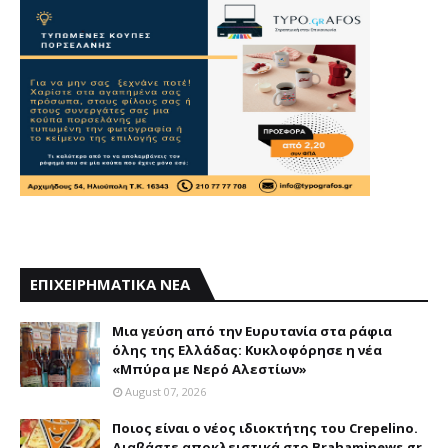
ΕΠΙΧΕΙΡΗΜΑΤΙΚΑ ΝΕΑ
Mια γεύση από την Eυρυτανία στα ράφια
όλης της Ελλάδας: Κυκλοφόρησε η νέα
«Μπύρα με Nερό Aλεστίων»
August 07, 2026
Ποιος είναι ο νέος ιδιοκτήτης του Crepelino.
Διαβάστε αποκλειστικά στο Brahaminews.gr