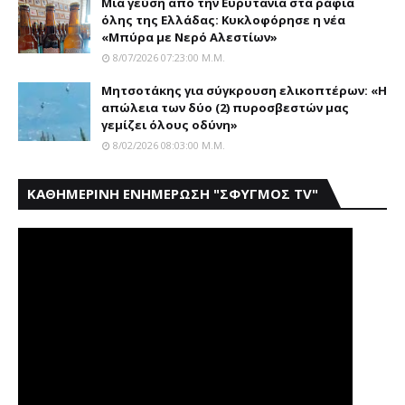
Mια γεύση από την Eυρυτανία στα ράφια
όλης της Ελλάδας: Κυκλοφόρησε η νέα
«Μπύρα με Nερό Aλεστίων»
8/07/2026 07:23:00 Μ.μ.
Μητσοτάκης για σύγκρουση ελικοπτέρων: «Η
απώλεια των δύο (2) πυροσβεστών μας
γεμίζει όλους οδύνη»
8/02/2026 08:03:00 Μ.μ.
ΚΑΘΗΜΕΡΙΝΗ ΕΝΗΜΕΡΩΣΗ "ΣΦΥΓΜΟΣ TV"