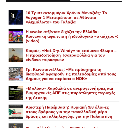
10 Τρισεκατομμύρια Χρόνια Μοναξιάς: Το
Voyager-1 Μετατρέπεται σε Αθάνατο
«Αιχμάλωτο» του Γαλαξία
Η «woke ατζέντα» διχάζει την Ελλάδα:
Κοινωνική αφύπνιση ή ιδεολογικό «σκιάχτρο»;
(video)
Καιρός: «Hot-Dry-Windy» το επόμενο 48ωρο –
Η προειδοποίηση Τσατραφύλλια για τον
κίνδυνο πυρκαγιών
Γρ. Κωνσταντέλλος: «Με πρόσχημα τη
διαφθορά αφαιρούν τις πολεοδομίες από τους
Δήμους για να περάσει ο NOK»
«Mπλόκο» Xαρδαλιά σε ανεμογεννήτριες και
Bιομηχανικές ΑΠΕ στις πυρόπληκτες περιοχές
της Αττικής
Αριστερή Παρέμβαση: Κυριακή 9/8 όλοι-ες
στους δρόμους για την πανελλαδική μέρα
δράσης και αλληλεγγύης για την Παλαιστίνη