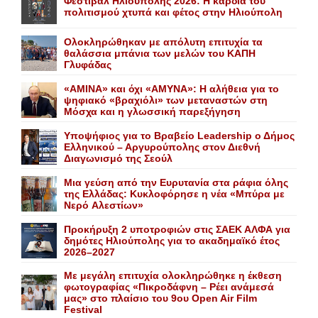
Φεστιβάλ Ηλιούπολης 2026: Η καρδιά του
πολιτισμού χτυπά και φέτος στην Ηλιούπολη
Ολοκληρώθηκαν με απόλυτη επιτυχία τα
θαλάσσια μπάνια των μελών του KAΠH
Γλυφάδας
«AMINA» και όχι «ΑΜΥΝΑ»: Η αλήθεια για το
ψηφιακό «βραχιόλι» των μεταναστών στη
Μόσχα και η γλωσσική παρεξήγηση
Yποψήφιος για το Bραβείο Leadership ο Δήμος
Ελληνικού – Αργυρούπολης στον Διεθνή
Διαγωνισμό της Σεούλ
Mια γεύση από την Eυρυτανία στα ράφια όλης
της Ελλάδας: Κυκλοφόρησε η νέα «Μπύρα με
Nερό Aλεστίων»
Προκήρυξη 2 υποτροφιών στις ΣΑΕΚ ΑΛΦΑ για
δημότες Ηλιούπολης για το ακαδημαϊκό έτος
2026–2027
Με μεγάλη επιτυχία ολοκληρώθηκε η έκθεση
φωτογραφίας «Πικροδάφνη – Ρέει ανάμεσά
μας» στο πλαίσιο του 9ου Open Air Film
Festival