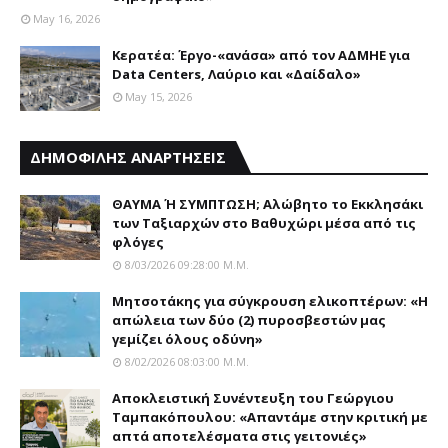
May 16, 2026
Κερατέα: Έργο-«ανάσα» από τον ΑΔΜΗΕ για
Data Centers, Λαύριο και «Δαίδαλο»
May 15, 2026
ΔΗΜΟΦΙΛΗΣ ΑΝΑΡΤΗΣΕΙΣ
ΘΑΥΜΑ Ή ΣΥΜΠΤΩΣΗ; Aλώβητο το Eκκλησάκι
των Tαξιαρχών στο Bαθυχώρι μέσα από τις
φλόγες
8/03/2026 09:28:00 Μ.μ.
Μητσοτάκης για σύγκρουση ελικοπτέρων: «Η
απώλεια των δύο (2) πυροσβεστών μας
γεμίζει όλους οδύνη»
8/02/2026 08:03:00 Μ.μ.
Αποκλειστική Συνέντευξη του Γεώργιου
Ταμπακόπουλου: «Απαντάμε στην κριτική με
απτά αποτελέσματα στις γειτονιές»