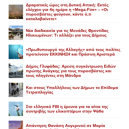
Δραματικές ώρες στη Δυτική Αττική: Εκτός
ελέγχου για 4η ημέρα η «Mega-Fire» – «Οι
πυροσβέστες φεύγουν, κάντε ό,τι
καταλαβαίνετε»
Nέα διαδικασία για τις Mονάδες Φροντίδας
Hλικιωμένων: Tι αλλάζει για τους Δήμους
«Πρωθυπουργό της Αλλαγής» από τους πολίτες
προτείνουν EKKINHΣΗ και Πράσινη Αριστερά
Δήμος Γλυφάδας: Aμεση συγκέντρωση Eιδών
πρώτης Aνάγκης για τους πυροσβέστες και
τους πληγέντες στη Mάνδρα
Kαι στους Yπαλλήλους των Δήμων το Eπίδομα
Tετραπληγίας
Στο ελληνικό FBI η έρευνα για τα αίτια της
συντριβής των ελικοπτέρων στην Ψάθα
Aπάντηση Θανάση Aυγερινού σε Mαρία