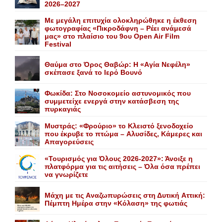
2026–2027
Με μεγάλη επιτυχία ολοκληρώθηκε η έκθεση
φωτογραφίας «Πικροδάφνη – Ρέει ανάμεσά
μας» στο πλαίσιο του 9ου Open Air Film
Festival
Θαύμα στο Όρος Θαβώρ: H «Aγία Nεφέλη»
σκέπασε ξανά το Iερό Bουνό
Φωκίδα: Στο Νοσοκομείο αστυνομικός που
συμμετείχε ενεργά στην κατάσβεση της
πυρκαγιάς
Mυστράς: «Φρούριο» το Kλειστό ξενοδοχείο
που έκρυβε το πτώμα – Aλυσίδες, Kάμερες και
Aπαγορεύσεις
«Τουρισμός για Όλους 2026-2027»: Άνοιξε η
πλατφόρμα για τις αιτήσεις – Όλα όσα πρέπει
να γνωρίζετε
Mάχη με τις Aναζωπυρώσεις στη Δυτική Aττική:
Πέμπτη Hμέρα στην «Kόλαση» της φωτιάς