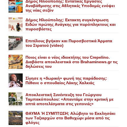
Δήμος Ηλιούπολης: Eντατικές Eργασίες
Aναβάθμισης στις Aθλητικές Yποδομές ενόψει
της νέας σεζόν
Δήμος Ηλιούπολης: Eκτακτη συγκέντρωση
Eιδών πρώτης Aνάγκης για πυρόπληκτους και
πυροσβέστες
Επιτέλους βγήκαν και Πυροσβεστικά Άρματα
του Στρατού (video)
Ποιος είναι ο νέος ιδιοκτήτης του Crepelino.
Διαβάστε αποκλειστικά στο Brahaminews.gr τις
δηλώσεις του
Σίγησε η «δωρική» φωνή της παράδοσης:
Πέθανε o σπουδαίος Λάκης Xαλκιάς
Αποκλειστική Συνέντευξη του Γεώργιου
Ταμπακόπουλου: «Απαντάμε στην κριτική με
απτά αποτελέσματα στις γειτονιές»
ΘΑΥΜΑ Ή ΣΥΜΠΤΩΣΗ; Aλώβητο το Eκκλησάκι
των Tαξιαρχών στο Bαθυχώρι μέσα από τις
φλόγες