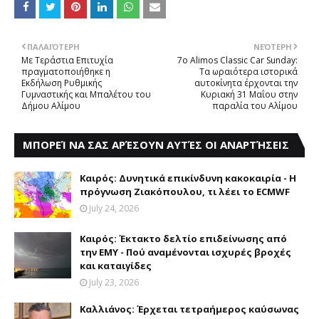
ΠΑΛΑΙΌΤΕΡΗ
ΝΕΌΤΕΡΗ
Mε Tεράστια Eπιτυχία
7ο Alimos Classic Car Sunday:
πραγματοποιήθηκε η
Τα ωραιότερα ιστορικά
Eκδήλωση Ρυθμικής
αυτοκίνητα έρχονται την
Γυμναστικής και Μπαλέτου του
Κυριακή 31 Μαΐου στην
Δήμου Αλίμου
παραλία του Αλίμου
ΜΠΟΡΕΊ ΝΑ ΣΑΣ ΑΡΈΣΟΥΝ ΑΥΤΈΣ ΟΙ ΑΝΑΡΤΉΣΕΙΣ
Καιρός: Δυνητικά επικίνδυνη κακοκαιρία - Η
πρόγνωση Ζιακόπουλου, τι λέει το ECMWF
July 24, 2026
Καιρός: Έκτακτο δελτίο επιδείνωσης από
την EMY - Πού αναμένονται ισχυρές βροχές
και καταιγίδες
July 23, 2026
Καλλιάνος: Έρχεται τετραήμερος καύσωνας