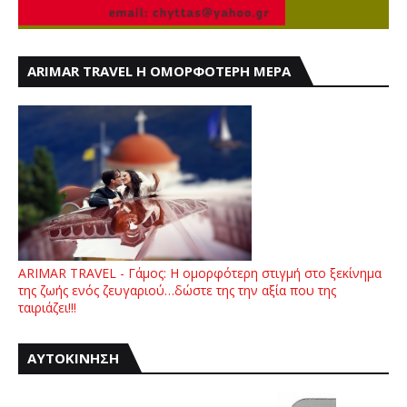
ARIMAR TRAVEL Η ΟΜΟΡΦΟΤΕΡΗ ΜΕΡΑ
ARIMAR TRAVEL - Γάμος: Η ομορφότερη στιγμή στο ξεκίνημα
της ζωής ενός ζευγαριού…δώστε της την αξία που της
ταιριάζει!!!
ΑΥΤΟΚΙΝΗΣΗ