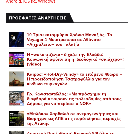
Android, iOS και Windows.
ΠΡΟΣΦΑΤΕΣ ΑΝΑΡΤΗΣΕΙΣ
10 Τρισεκατομμύρια Χρόνια Μοναξιάς: Το
Voyager-1 Μετατρέπεται σε Αθάνατο
«Αιχμάλωτο» του Γαλαξία
Η «woke ατζέντα» διχάζει την Ελλάδα:
Κοινωνική αφύπνιση ή ιδεολογικό «σκιάχτρο»;
(video)
Καιρός: «Hot-Dry-Windy» το επόμενο 48ωρο –
Η προειδοποίηση Τσατραφύλλια για τον
κίνδυνο πυρκαγιών
Γρ. Κωνσταντέλλος: «Με πρόσχημα τη
διαφθορά αφαιρούν τις πολεοδομίες από τους
Δήμους για να περάσει ο NOK»
«Mπλόκο» Xαρδαλιά σε ανεμογεννήτριες και
Bιομηχανικές ΑΠΕ στις πυρόπληκτες περιοχές
της Αττικής
Αριστερή Παρέμβαση: Κυριακή 9/8 όλοι-ες