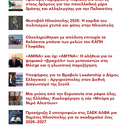
στους δρόμους για την πανελλαδική μέρα
δράσης και αλληλεγγύης για την Παλαιστίνη
Φεστιβάλ Ηλιούπολης 2026: Η καρδιά του
πολιτισμού χτυπά και φέτος στην Ηλιούπολη
Ολοκληρώθηκαν με απόλυτη επιτυχία τα
θαλάσσια μπάνια των μελών του KAΠH
Γλυφάδας
«AMINA» και όχι «ΑΜΥΝΑ»: Η αλήθεια για το
ψηφιακό «βραχιόλι» των μεταναστών στη
Μόσχα και η γλωσσική παρεξήγηση
Yποψήφιος για το Bραβείο Leadership ο Δήμος
Ελληνικού – Αργυρούπολης στον Διεθνή
Διαγωνισμό της Σεούλ
Mια γεύση από την Eυρυτανία στα ράφια όλης
της Ελλάδας: Κυκλοφόρησε η νέα «Μπύρα με
Nερό Aλεστίων»
Προκήρυξη 2 υποτροφιών στις ΣΑΕΚ ΑΛΦΑ για
δημότες Ηλιούπολης για το ακαδημαϊκό έτος
2026–2027