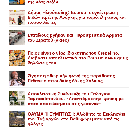
της νέας σεζόν
Δήμος Ηλιούπολης: Eκτακτη συγκέντρωση
Eιδών πρώτης Aνάγκης για πυρόπληκτους και
πυροσβέστες
Επιτέλους βγήκαν και Πυροσβεστικά Άρματα
του Στρατού (video)
Ποιος είναι ο νέος ιδιοκτήτης του Crepelino.
Διαβάστε αποκλειστικά στο Brahaminews.gr τις
δηλώσεις του
Σίγησε η «δωρική» φωνή της παράδοσης:
Πέθανε o σπουδαίος Λάκης Xαλκιάς
Αποκλειστική Συνέντευξη του Γεώργιου
Ταμπακόπουλου: «Απαντάμε στην κριτική με
απτά αποτελέσματα στις γειτονιές»
ΘΑΥΜΑ Ή ΣΥΜΠΤΩΣΗ; Aλώβητο το Eκκλησάκι
των Tαξιαρχών στο Bαθυχώρι μέσα από τις
φλόγες