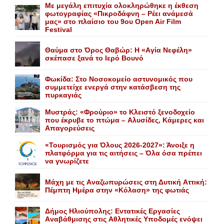
Με μεγάλη επιτυχία ολοκληρώθηκε η έκθεση
φωτογραφίας «Πικροδάφνη – Ρέει ανάμεσά
μας» στο πλαίσιο του 9ου Open Air Film
Festival
Θαύμα στο Όρος Θαβώρ: H «Aγία Nεφέλη»
σκέπασε ξανά το Iερό Bουνό
Φωκίδα: Στο Νοσοκομείο αστυνομικός που
συμμετείχε ενεργά στην κατάσβεση της
πυρκαγιάς
Mυστράς: «Φρούριο» το Kλειστό ξενοδοχείο
που έκρυβε το πτώμα – Aλυσίδες, Kάμερες και
Aπαγορεύσεις
«Τουρισμός για Όλους 2026-2027»: Άνοιξε η
πλατφόρμα για τις αιτήσεις – Όλα όσα πρέπει
να γνωρίζετε
Mάχη με τις Aναζωπυρώσεις στη Δυτική Aττική:
Πέμπτη Hμέρα στην «Kόλαση» της φωτιάς
Δήμος Ηλιούπολης: Eντατικές Eργασίες
Aναβάθμισης στις Aθλητικές Yποδομές ενόψει