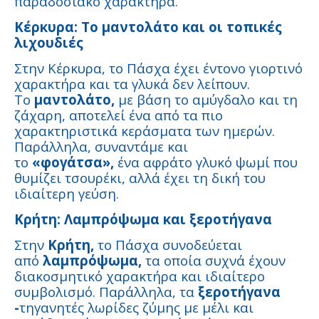
παραδοσιακό χαρακτήρα.
Κέρκυρα: Το μαντολάτο και οι τοπικές
λιχουδιές
Στην Κέρκυρα, το Πάσχα έχει έντονο γιορτινό
χαρακτήρα και τα γλυκά δεν λείπουν.
Το
μαντολάτο,
με βάση το αμύγδαλο και τη
ζάχαρη, αποτελεί ένα από τα πιο
χαρακτηριστικά κεράσματα των ημερών.
Παράλληλα, συναντάμε και
το
«φογάτσα»,
ένα αφράτο γλυκό ψωμί που
θυμίζει τσουρέκι, αλλά έχει τη δική του
ιδιαίτερη γεύση.
Κρήτη: Λαμπρόψωμα και ξεροτήγανα
Στην
Κρήτη,
το Πάσχα συνοδεύεται
από
λαμπρόψωμα,
τα οποία συχνά έχουν
διακοσμητικό χαρακτήρα και ιδιαίτερο
συμβολισμό. Παράλληλα, τα
ξεροτήγανα
-
τηγανητές λωρίδες ζύμης με μέλι και