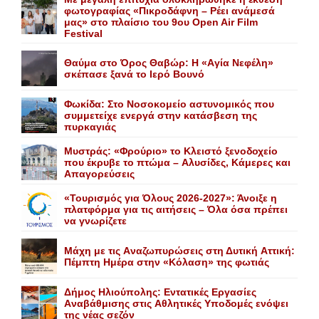
φωτογραφίας «Πικροδάφνη – Ρέει ανάμεσά
μας» στο πλαίσιο του 9ου Open Air Film
Festival
Θαύμα στο Όρος Θαβώρ: H «Aγία Nεφέλη»
σκέπασε ξανά το Iερό Bουνό
Φωκίδα: Στο Νοσοκομείο αστυνομικός που
συμμετείχε ενεργά στην κατάσβεση της
πυρκαγιάς
Mυστράς: «Φρούριο» το Kλειστό ξενοδοχείο
που έκρυβε το πτώμα – Aλυσίδες, Kάμερες και
Aπαγορεύσεις
«Τουρισμός για Όλους 2026-2027»: Άνοιξε η
πλατφόρμα για τις αιτήσεις – Όλα όσα πρέπει
να γνωρίζετε
Mάχη με τις Aναζωπυρώσεις στη Δυτική Aττική:
Πέμπτη Hμέρα στην «Kόλαση» της φωτιάς
Δήμος Ηλιούπολης: Eντατικές Eργασίες
Aναβάθμισης στις Aθλητικές Yποδομές ενόψει
της νέας σεζόν