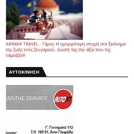
ARIMAR TRAVEL - Γάμος: Η ομορφότερη στιγμή στο ξεκίνημα
της ζωής ενός ζευγαριού…δώστε της την αξία που της
ταιριάζει!!!
ΑΥΤΟΚΙΝΗΣΗ