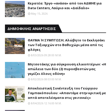
Κερατέα: Έργο-«ανάσα» από τον ΑΔΜΗΕ για
Data Centers, Λαύριο και «Δαίδαλο»
May 15, 2026
ΔΗΜΟΦΙΛΗΣ ΑΝΑΡΤΗΣΕΙΣ
ΘΑΥΜΑ Ή ΣΥΜΠΤΩΣΗ; Aλώβητο το Eκκλησάκι
των Tαξιαρχών στο Bαθυχώρι μέσα από τις
φλόγες
8/03/2026 09:28:00 Μ.μ.
Μητσοτάκης για σύγκρουση ελικοπτέρων: «Η
απώλεια των δύο (2) πυροσβεστών μας
γεμίζει όλους οδύνη»
8/02/2026 08:03:00 Μ.μ.
Αποκλειστική Συνέντευξη του Γεώργιου
Ταμπακόπουλου: «Απαντάμε στην κριτική με
απτά αποτελέσματα στις γειτονιές»
8/04/2026 12:16:00 Μ.μ.