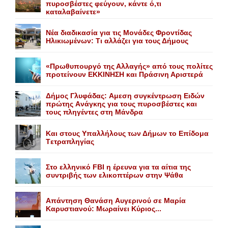
πυροσβέστες φεύγουν, κάντε ό,τι
καταλαβαίνετε»
Nέα διαδικασία για τις Mονάδες Φροντίδας
Hλικιωμένων: Tι αλλάζει για τους Δήμους
«Πρωθυπουργό της Αλλαγής» από τους πολίτες
προτείνουν EKKINHΣΗ και Πράσινη Αριστερά
Δήμος Γλυφάδας: Aμεση συγκέντρωση Eιδών
πρώτης Aνάγκης για τους πυροσβέστες και
τους πληγέντες στη Mάνδρα
Kαι στους Yπαλλήλους των Δήμων το Eπίδομα
Tετραπληγίας
Στο ελληνικό FBI η έρευνα για τα αίτια της
συντριβής των ελικοπτέρων στην Ψάθα
Aπάντηση Θανάση Aυγερινού σε Mαρία
Kαρυστιανού: Mωραίνει Kύριος...