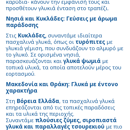
καρύδια- κάνουν την εμφάνισή τους και
προσθέτουν γλυκιά ένταση στο τραπέζι.
Νησιά και Κυκλάδες: Γεύσεις με άρωμα
παράδοσης
Στις
Κυκλάδες,
συναντάμε ιδιαίτερα
πασχαλινά γλυκά, όπως οι
τυρόπιτες
με
γλυκιά γέμιση, που συνδυάζουν το αλμυρό με
το γλυκό. Σε ορισμένα νησιά,
παρασκευάζονται και
γλυκά ψωμιά
με
τοπικά υλικά, τα οποία αποτελούν μέρος του
εορτασμού.
Μακεδονία και Θράκη: Γλυκά με έντονο
χαρακτήρα
Στη
Βόρεια Ελλάδα
, τα πασχαλινά γλυκά
επηρεάζονται από τις τοπικές παραδόσεις
και τα υλικά της περιοχής.
Συναντάμε
πλούσιες ζύμες, σιροπιαστά
γλυκά και παραλλαγές τσουρεκιού
με πιο