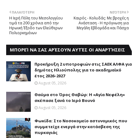
ΠΑΛΑΙΌΤΕΡΗ
ΝΕΌΤΕΡΗ
Η Ιερή Πόλη του Μεσολογγίου
Καιρός - Κολυδάς: Με βροχές η
τιμά τα 200 χρόνια από την
Ανάσταση - Η πρόγνωση για
Ηρωική Έξοδο των Ελεύθερων
Μεγάλη Εβδομάδα και Πάσχα
Πολιορκημένων
ΜΠΟΡΕΊ ΝΑ ΣΑΣ ΑΡΈΣΟΥΝ ΑΥΤΈΣ ΟΙ ΑΝΑΡΤΉΣΕΙΣ
Προκήρυξη 2 υποτροφιών στις ΣΑΕΚ ΑΛΦΑ για
δημότες Ηλιούπολης για το ακαδημαϊκό
έτος 2026–2027
August 05, 2026
Θαύμα στο Όρος Θαβώρ: H «Aγία Nεφέλη»
σκέπασε ξανά το Iερό Bουνό
August 05, 2026
Φωκίδα: Στο Νοσοκομείο αστυνομικός που
συμμετείχε ενεργά στην κατάσβεση της
πυρκαγιάς