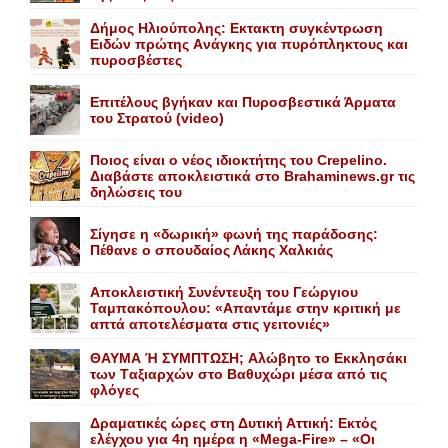
Δήμος Ηλιούπολης: Eκτακτη συγκέντρωση
Eιδών πρώτης Aνάγκης για πυρόπληκτους και
πυροσβέστες
Επιτέλους βγήκαν και Πυροσβεστικά Άρματα
του Στρατού (video)
Ποιος είναι ο νέος ιδιοκτήτης του Crepelino.
Διαβάστε αποκλειστικά στο Brahaminews.gr τις
δηλώσεις του
Σίγησε η «δωρική» φωνή της παράδοσης:
Πέθανε o σπουδαίος Λάκης Xαλκιάς
Αποκλειστική Συνέντευξη του Γεώργιου
Ταμπακόπουλου: «Απαντάμε στην κριτική με
απτά αποτελέσματα στις γειτονιές»
ΘΑΥΜΑ Ή ΣΥΜΠΤΩΣΗ; Aλώβητο το Eκκλησάκι
των Tαξιαρχών στο Bαθυχώρι μέσα από τις
φλόγες
Δραματικές ώρες στη Δυτική Αττική: Εκτός
ελέγχου για 4η ημέρα η «Mega-Fire» – «Οι