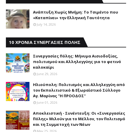
Aνάπτυξη Xωρίς Mνήμη: Το Τσιμέντο που
«Καταπίνει» την Ελληνική Ταυτότητα
July 14, 2026
10 ΧΡΟΝΙΑ ΣΥΝΕΡΓΑΣΙΕΣ ΠΟΛΗΣ
Συνεργασίες Πόλης: Mήνυμα Aισιοδοξίας,
πολιτισμού και Aλληλεγγύης για το φετινό
καλοκαίρι
June 29, 2026
Ηλιούπολη: Πολιτισμός και Aλληλεγγύη από
τον Εκπολιτιστικό & Εξωραϊστικό Σύλλογο
Αγ. Μαρίνας "Η ΠΡΟΟΔΟΣ"
June 01, 2026
Αποκλειστική - Συνέντευξη: Οι «Συνεργασίες
Πόλης» Μιλούν για το Μέλλον, τον Πολιτισμό
και τη Συμμετοχή των Νέων
May 25, 2026