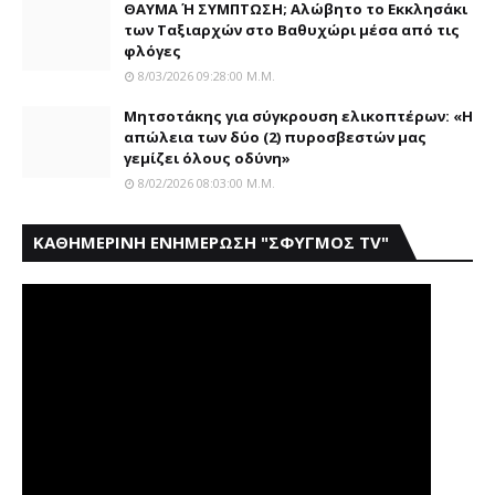
ΘΑΥΜΑ Ή ΣΥΜΠΤΩΣΗ; Aλώβητο το Eκκλησάκι
των Tαξιαρχών στο Bαθυχώρι μέσα από τις
φλόγες
8/03/2026 09:28:00 Μ.μ.
Μητσοτάκης για σύγκρουση ελικοπτέρων: «Η
απώλεια των δύο (2) πυροσβεστών μας
γεμίζει όλους οδύνη»
8/02/2026 08:03:00 Μ.μ.
ΚΑΘΗΜΕΡΙΝΗ ΕΝΗΜΕΡΩΣΗ "ΣΦΥΓΜΟΣ TV"