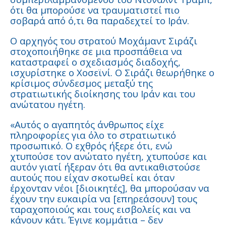
ότι θα μπορούσε να τραυματιστεί πιο
σοβαρά από ό,τι θα παραδεχτεί το Ιράν.
Ο αρχηγός του στρατού Μοχάμαντ Σιράζι
στοχοποιήθηκε σε μια προσπάθεια να
καταστραφεί ο σχεδιασμός διαδοχής,
ισχυρίστηκε ο Χοσεϊνί. Ο Σιράζι θεωρήθηκε ο
κρίσιμος σύνδεσμος μεταξύ της
στρατιωτικής διοίκησης του Ιράν και του
ανώτατου ηγέτη.
«Αυτός ο αγαπητός άνθρωπος είχε
πληροφορίες για όλο το στρατιωτικό
προσωπικό. Ο εχθρός ήξερε ότι, ενώ
χτυπούσε τον ανώτατο ηγέτη, χτυπούσε και
αυτόν γιατί ήξεραν ότι θα αντικαθιστούσε
αυτούς που είχαν σκοτωθεί και όταν
έρχονταν νέοι [διοικητές], θα μπορούσαν να
έχουν την ευκαιρία να [επηρεάσουν] τους
ταραχοποιούς και τους εισβολείς και να
κάνουν κάτι. Έγινε κομμάτια – δεν