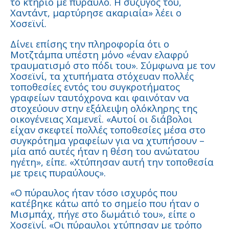
το κτήριο με πύραυλο. Η σύζυγός του,
Χαντάντ, μαρτύρησε ακαριαία» λέει ο
Χοσεϊνί.
Δίνει επίσης την πληροφορία ότι ο
Μοτζτάμπα υπέστη μόνο «έναν ελαφρύ
τραυματισμό στο πόδι του». Σύμφωνα με τον
Χοσεϊνί, τα χτυπήματα στόχευαν πολλές
τοποθεσίες εντός του συγκροτήματος
γραφείων ταυτόχρονα και φαινόταν να
στοχεύουν στην εξάλειψη ολόκληρης της
οικογένειας Χαμενεΐ. «Αυτοί οι διάβολοι
είχαν σκεφτεί πολλές τοποθεσίες μέσα στο
συγκρότημα γραφείων για να χτυπήσουν –
μία από αυτές ήταν η θέση του ανώτατου
ηγέτη», είπε. «Χτύπησαν αυτή την τοποθεσία
με τρεις πυραύλους».
«Ο πύραυλος ήταν τόσο ισχυρός που
κατέβηκε κάτω από το σημείο που ήταν ο
Μισμπάχ, πήγε στο δωμάτιό του», είπε ο
Χοσεϊνί. «Οι πύραυλοι χτύπησαν με τρόπο