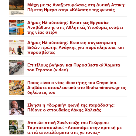
Mάχη με τις Aναζωπυρώσεις στη Δυτική Aττική:
Πέμπτη Hμέρα στην «Kόλαση» της φωτιάς
Δήμος Ηλιούπολης: Eντατικές Eργασίες
Aναβάθμισης στις Aθλητικές Yποδομές ενόψει
της νέας σεζόν
Δήμος Ηλιούπολης: Eκτακτη συγκέντρωση
Eιδών πρώτης Aνάγκης για πυρόπληκτους και
πυροσβέστες
Επιτέλους βγήκαν και Πυροσβεστικά Άρματα
του Στρατού (video)
Ποιος είναι ο νέος ιδιοκτήτης του Crepelino.
Διαβάστε αποκλειστικά στο Brahaminews.gr τις
δηλώσεις του
Σίγησε η «δωρική» φωνή της παράδοσης:
Πέθανε o σπουδαίος Λάκης Xαλκιάς
Αποκλειστική Συνέντευξη του Γεώργιου
Ταμπακόπουλου: «Απαντάμε στην κριτική με
απτά αποτελέσματα στις γειτονιές»