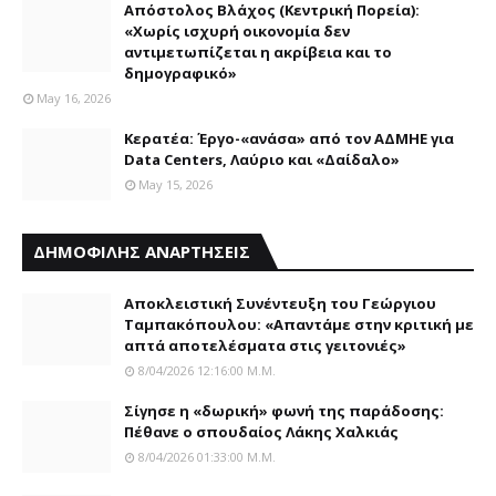
Απόστολος Βλάχος (Κεντρική Πορεία):
«Χωρίς ισχυρή οικονομία δεν
αντιμετωπίζεται η ακρίβεια και το
δημογραφικό»
May 16, 2026
Κερατέα: Έργο-«ανάσα» από τον ΑΔΜΗΕ για
Data Centers, Λαύριο και «Δαίδαλο»
May 15, 2026
ΔΗΜΟΦΙΛΗΣ ΑΝΑΡΤΗΣΕΙΣ
Αποκλειστική Συνέντευξη του Γεώργιου
Ταμπακόπουλου: «Απαντάμε στην κριτική με
απτά αποτελέσματα στις γειτονιές»
8/04/2026 12:16:00 Μ.μ.
Σίγησε η «δωρική» φωνή της παράδοσης:
Πέθανε o σπουδαίος Λάκης Xαλκιάς
8/04/2026 01:33:00 Μ.μ.