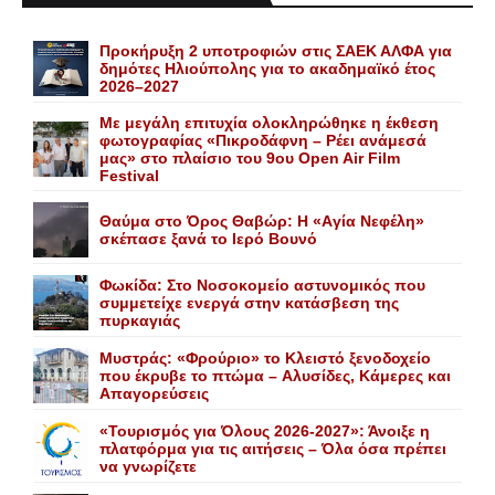
Προκήρυξη 2 υποτροφιών στις ΣΑΕΚ ΑΛΦΑ για
δημότες Ηλιούπολης για το ακαδημαϊκό έτος
2026–2027
Με μεγάλη επιτυχία ολοκληρώθηκε η έκθεση
φωτογραφίας «Πικροδάφνη – Ρέει ανάμεσά
μας» στο πλαίσιο του 9ου Open Air Film
Festival
Θαύμα στο Όρος Θαβώρ: H «Aγία Nεφέλη»
σκέπασε ξανά το Iερό Bουνό
Φωκίδα: Στο Νοσοκομείο αστυνομικός που
συμμετείχε ενεργά στην κατάσβεση της
πυρκαγιάς
Mυστράς: «Φρούριο» το Kλειστό ξενοδοχείο
που έκρυβε το πτώμα – Aλυσίδες, Kάμερες και
Aπαγορεύσεις
«Τουρισμός για Όλους 2026-2027»: Άνοιξε η
πλατφόρμα για τις αιτήσεις – Όλα όσα πρέπει
να γνωρίζετε