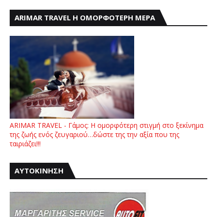
ARIMAR TRAVEL Η ΟΜΟΡΦΟΤΕΡΗ ΜΕΡΑ
ARIMAR TRAVEL - Γάμος: Η ομορφότερη στιγμή στο ξεκίνημα
της ζωής ενός ζευγαριού…δώστε της την αξία που της
ταιριάζει!!!
ΑΥΤΟΚΙΝΗΣΗ