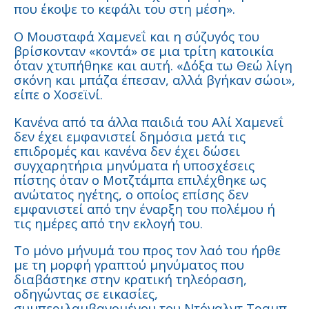
που έκοψε το κεφάλι του στη μέση».
Ο Μουσταφά Χαμενεΐ και η σύζυγός του
βρίσκονταν «κοντά» σε μια τρίτη κατοικία
όταν χτυπήθηκε και αυτή. «Δόξα τω Θεώ λίγη
σκόνη και μπάζα έπεσαν, αλλά βγήκαν σώοι»,
είπε ο Χοσεϊνί.
Κανένα από τα άλλα παιδιά του Αλί Χαμενεΐ
δεν έχει εμφανιστεί δημόσια μετά τις
επιδρομές και κανένα δεν έχει δώσει
συγχαρητήρια μηνύματα ή υποσχέσεις
πίστης όταν ο Μοτζτάμπα επιλέχθηκε ως
ανώτατος ηγέτης, ο οποίος επίσης δεν
εμφανιστεί από την έναρξη του πολέμου ή
τις ημέρες από την εκλογή του.
Το μόνο μήνυμά του προς τον λαό του ήρθε
με τη μορφή γραπτού μηνύματος που
διαβάστηκε στην κρατική τηλεόραση,
οδηγώντας σε εικασίες,
συμπεριλαμβανομένου του Ντόναλντ Τραμπ,