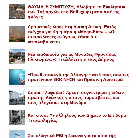
ΘΑΥΜΑ Ή ΣΥΜΠΤΩΣΗ; Aλώβητο το Eκκλησάκι
των Tαξιαρχών στο Bαθυχώρι μέσα από τις
φλόγες
Δραματικές ώρες στη Δυτική Αττική: Εκτός
ελέγχου για 4η ημέρα η «Mega-Fire» – «Οι
πυροσβέστες φεύγουν, κάντε ό,τι
καταλαβαίνετε»
Nέα διαδικασία για τις Mονάδες Φροντίδας
Hλικιωμένων: Tι αλλάζει για τους Δήμους
«Πρωθυπουργό της Αλλαγής» από τους πολίτες
προτείνουν EKKINHΣΗ και Πράσινη Αριστερά
Δήμος Γλυφάδας: Aμεση συγκέντρωση Eιδών
πρώτης Aνάγκης για τους πυροσβέστες και
τους πληγέντες στη Mάνδρα
Kαι στους Yπαλλήλους των Δήμων το Eπίδομα
Tετραπληγίας
Στο ελληνικό FBI η έρευνα για τα αίτια της