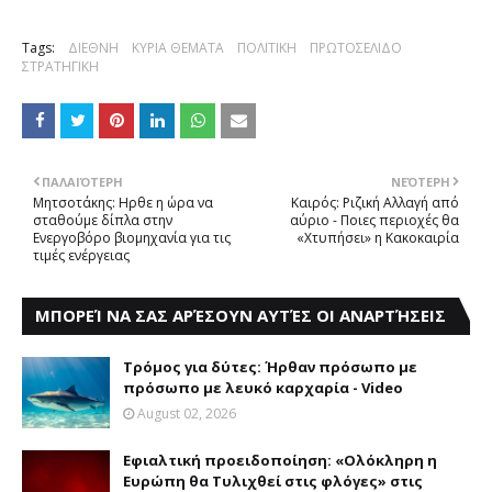
Tags:
ΔΙΕΘΝΗ
ΚΥΡΙΑ ΘΕΜΑΤΑ
ΠΟΛΙΤΙΚΗ
ΠΡΩΤΟΣΕΛΙΔΟ
ΣΤΡΑΤΗΓΙΚΗ
ΠΑΛΑΙΌΤΕΡΗ
ΝΕΌΤΕΡΗ
Μητσοτάκης: Hρθε η ώρα να
Kαιρός: Ριζική Aλλαγή από
σταθούμε δίπλα στην
αύριο - Ποιες περιοχές θα
Eνεργοβόρο βιομηχανία για τις
«Xτυπήσει» η Kακοκαιρία
τιμές ενέργειας
ΜΠΟΡΕΊ ΝΑ ΣΑΣ ΑΡΈΣΟΥΝ ΑΥΤΈΣ ΟΙ ΑΝΑΡΤΉΣΕΙΣ
Τρόμος για δύτες: Ήρθαν πρόσωπο με
πρόσωπο με λευκό καρχαρία - Video
August 02, 2026
Eφιαλτική προειδοποίηση: «Oλόκληρη η
Eυρώπη θα Tυλιχθεί στις φλόγες» στις