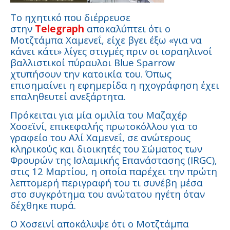
Το ηχητικό που διέρρευσε
στην
Telegraph
αποκαλύπτει ότι ο
Μοτζτάμπα Χαμενεΐ, είχε βγει έξω «για να
κάνει κάτι» λίγες στιγμές πριν οι ισραηλινοί
βαλλιστικοί πύραυλοι Blue Sparrow
χτυπήσουν την κατοικία του. Όπως
επισημαίνει η εφημερίδα η ηχογράφηση έχει
επαληθευτεί ανεξάρτητα.
Πρόκειται για μία ομιλία του Μαζαχέρ
Χοσεϊνί, επικεφαλής πρωτοκόλλου για το
γραφείο του Αλί Χαμενεΐ, σε ανώτερους
κληρικούς και διοικητές του Σώματος των
Φρουρών της Ισλαμικής Επανάστασης (IRGC),
στις 12 Μαρτίου, η οποία παρέχει την πρώτη
λεπτομερή περιγραφή του τι συνέβη μέσα
στο συγκρότημα του ανώτατου ηγέτη όταν
δέχθηκε πυρά.
Ο Χοσεϊνί αποκάλυψε ότι ο Μοτζτάμπα