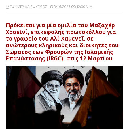
ΕΦΗΜΕΡΙΔΑ ΣΦΥΓΜΟΣ
3/16/2026 09:42:00 Μ.μ.
Πρόκειται για μία ομιλία του Μαζαχέρ
Χοσεϊνί, επικεφαλής πρωτοκόλλου για
το γραφείο του Αλί Χαμενεΐ, σε
ανώτερους κληρικούς και διοικητές του
Σώματος των Φρουρών της Ισλαμικής
Επανάστασης (IRGC), στις 12 Μαρτίου