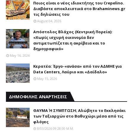
Ποιος είναι ο νέος ιδιοκτήτης του Crepelino.
Διαβάστε αποκλειστικά στο Brahaminews.gr
τις δηλώσεις του
August 04, 2026
Απόστολος Βλάχος (Κεντρική Πορεία):
«Χωρίς ισχυρή οικονομία δεν
αντιμετωπίζεται η ακρίβεια και το
δημογραφικό»
May 16, 2026
Κερατέα: Έργο-«ανάσα» από τον ΑΔΜΗΕ για
Data Centers, Λαύριο και «Δαίδαλο»
May 15, 2026
ΔΗΜΟΦΙΛΗΣ ΑΝΑΡΤΗΣΕΙΣ
ΘΑΥΜΑ Ή ΣΥΜΠΤΩΣΗ; Aλώβητο το Eκκλησάκι
των Tαξιαρχών στο Bαθυχώρι μέσα από τις
φλόγες
8/03/2026 09:28:00 Μ.μ.