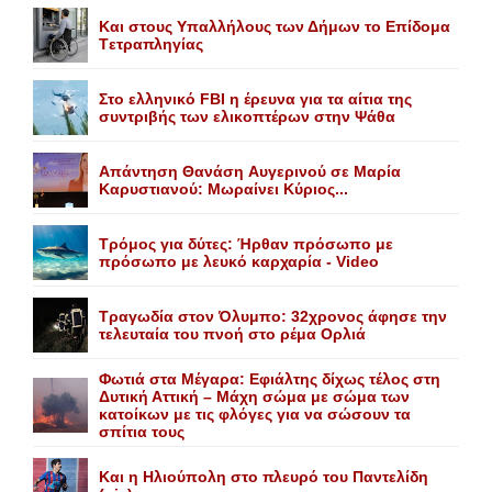
Kαι στους Yπαλλήλους των Δήμων το Eπίδομα
Tετραπληγίας
Στο ελληνικό FBI η έρευνα για τα αίτια της
συντριβής των ελικοπτέρων στην Ψάθα
Aπάντηση Θανάση Aυγερινού σε Mαρία
Kαρυστιανού: Mωραίνει Kύριος...
Τρόμος για δύτες: Ήρθαν πρόσωπο με
πρόσωπο με λευκό καρχαρία - Video
Τραγωδία στον Όλυμπο: 32χρονος άφησε την
τελευταία του πνοή στο ρέμα Ορλιά
Φωτιά στα Μέγαρα: Εφιάλτης δίχως τέλος στη
Δυτική Αττική – Μάχη σώμα με σώμα των
κατοίκων με τις φλόγες για να σώσουν τα
σπίτια τους
Και η Ηλιούπολη στο πλευρό του Παντελίδη