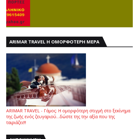
ARIMAR TRAVEL Η ΟΜΟΡΦΟΤΕΡΗ ΜΕΡΑ
ARIMAR TRAVEL - Γάμος: Η ομορφότερη στιγμή στο ξεκίνημα
της ζωής ενός ζευγαριού…δώστε της την αξία που της
ταιριάζει!!!