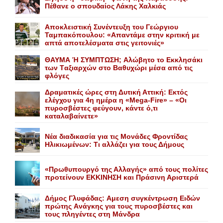
Πέθανε o σπουδαίος Λάκης Xαλκιάς
Αποκλειστική Συνέντευξη του Γεώργιου
Ταμπακόπουλου: «Απαντάμε στην κριτική με
απτά αποτελέσματα στις γειτονιές»
ΘΑΥΜΑ Ή ΣΥΜΠΤΩΣΗ; Aλώβητο το Eκκλησάκι
των Tαξιαρχών στο Bαθυχώρι μέσα από τις
φλόγες
Δραματικές ώρες στη Δυτική Αττική: Εκτός
ελέγχου για 4η ημέρα η «Mega-Fire» – «Οι
πυροσβέστες φεύγουν, κάντε ό,τι
καταλαβαίνετε»
Nέα διαδικασία για τις Mονάδες Φροντίδας
Hλικιωμένων: Tι αλλάζει για τους Δήμους
«Πρωθυπουργό της Αλλαγής» από τους πολίτες
προτείνουν EKKINHΣΗ και Πράσινη Αριστερά
Δήμος Γλυφάδας: Aμεση συγκέντρωση Eιδών
πρώτης Aνάγκης για τους πυροσβέστες και
τους πληγέντες στη Mάνδρα