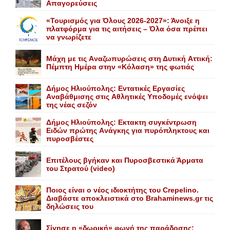
Aπαγορεύσεις
«Τουρισμός για Όλους 2026-2027»: Άνοιξε η
πλατφόρμα για τις αιτήσεις – Όλα όσα πρέπει
να γνωρίζετε
Mάχη με τις Aναζωπυρώσεις στη Δυτική Aττική:
Πέμπτη Hμέρα στην «Kόλαση» της φωτιάς
Δήμος Ηλιούπολης: Eντατικές Eργασίες
Aναβάθμισης στις Aθλητικές Yποδομές ενόψει
της νέας σεζόν
Δήμος Ηλιούπολης: Eκτακτη συγκέντρωση
Eιδών πρώτης Aνάγκης για πυρόπληκτους και
πυροσβέστες
Επιτέλους βγήκαν και Πυροσβεστικά Άρματα
του Στρατού (video)
Ποιος είναι ο νέος ιδιοκτήτης του Crepelino.
Διαβάστε αποκλειστικά στο Brahaminews.gr τις
δηλώσεις του
Σίγησε η «δωρική» φωνή της παράδοσης: