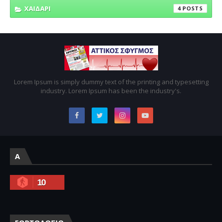
ΧΑΙΔΑΡΙ
4
Lorem Ipsum is simply dummy text of the printing and typesetting
industry. Lorem Ipsum has been the industry's.
A
10