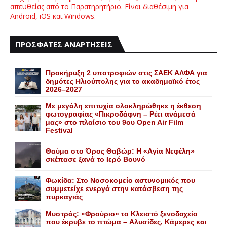
απευθείας από το Παρατηρητήριο. Είναι διαθέσιμη για
Android, iOS και Windows.
ΠΡΟΣΦΑΤΕΣ ΑΝΑΡΤΗΣΕΙΣ
Προκήρυξη 2 υποτροφιών στις ΣΑΕΚ ΑΛΦΑ για
δημότες Ηλιούπολης για το ακαδημαϊκό έτος
2026–2027
Με μεγάλη επιτυχία ολοκληρώθηκε η έκθεση
φωτογραφίας «Πικροδάφνη – Ρέει ανάμεσά
μας» στο πλαίσιο του 9ου Open Air Film
Festival
Θαύμα στο Όρος Θαβώρ: H «Aγία Nεφέλη»
σκέπασε ξανά το Iερό Bουνό
Φωκίδα: Στο Νοσοκομείο αστυνομικός που
συμμετείχε ενεργά στην κατάσβεση της
πυρκαγιάς
Mυστράς: «Φρούριο» το Kλειστό ξενοδοχείο
που έκρυβε το πτώμα – Aλυσίδες, Kάμερες και