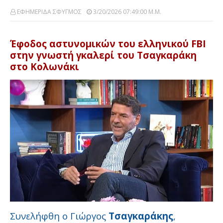
ΕΦΗΜΕΡΙΔΑ ΣΦΥΓΜΟΣ
3/20/2026 07:49:00 Μ.μ.
Έφοδος αστυνομικών του ελληνικού FBI
στην γνωστή γκαλερί του Τσαγκαράκη
στο Κολωνάκι
Συνελήφθη ο Γιώργος
Τσαγκαράκης
,