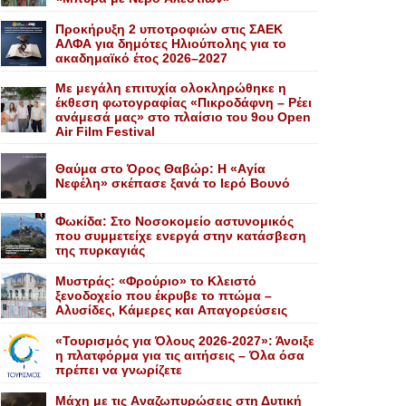
Προκήρυξη 2 υποτροφιών στις ΣΑΕΚ
ΑΛΦΑ για δημότες Ηλιούπολης για το
ακαδημαϊκό έτος 2026–2027
Με μεγάλη επιτυχία ολοκληρώθηκε η
έκθεση φωτογραφίας «Πικροδάφνη – Ρέει
ανάμεσά μας» στο πλαίσιο του 9ου Open
Air Film Festival
Θαύμα στο Όρος Θαβώρ: H «Aγία
Nεφέλη» σκέπασε ξανά το Iερό Bουνό
Φωκίδα: Στο Νοσοκομείο αστυνομικός
που συμμετείχε ενεργά στην κατάσβεση
της πυρκαγιάς
Mυστράς: «Φρούριο» το Kλειστό
ξενοδοχείο που έκρυβε το πτώμα –
Aλυσίδες, Kάμερες και Aπαγορεύσεις
«Τουρισμός για Όλους 2026-2027»: Άνοιξε
η πλατφόρμα για τις αιτήσεις – Όλα όσα
πρέπει να γνωρίζετε
Mάχη με τις Aναζωπυρώσεις στη Δυτική