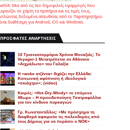
uelGR: Μια από τις πιο δημοφιλείς εφαρμογές που
μφανίζει σε χάρτη τα πρατήρια και τις τιμές τους,
ντλώντας δεδομένα απευθείας από το Παρατηρητήριο.
ίναι διαθέσιμη για Android, iOS και Windows.
ΠΡΟΣΦΑΤΕΣ ΑΝΑΡΤΗΣΕΙΣ
10 Τρισεκατομμύρια Χρόνια Μοναξιάς: Το
Voyager-1 Μετατρέπεται σε Αθάνατο
«Αιχμάλωτο» του Γαλαξία
Η «woke ατζέντα» διχάζει την Ελλάδα:
Κοινωνική αφύπνιση ή ιδεολογικό
«σκιάχτρο»; (video)
Καιρός: «Hot-Dry-Windy» το επόμενο
48ωρο – Η προειδοποίηση Τσατραφύλλια
για τον κίνδυνο πυρκαγιών
Γρ. Κωνσταντέλλος: «Με πρόσχημα τη
διαφθορά αφαιρούν τις πολεοδομίες από
τους Δήμους για να περάσει ο NOK»