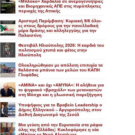
«Mπλόκο» Xαρδαλιά σε ανεμογεννήτριες
και Bιομηχανικές ΑΠΕ στις πυρόπληκτες
περιοχές της Αττικής
Αριστερή Παρέμβαση: Κυριακή 9/8 όλοι-
ες στους δρόμους για την πανελλαδική
μέρα δράσης και αλληλεγγύης για την
Παλαιστίνη
Φεστιβάλ Ηλιούπολης 2026: Η καρδιά του
πολιτισμού χτυπά και φέτος στην
Ηλιούπολη
Ολοκληρώθηκαν με απόλυτη επιτυχία τα
θαλάσσια μπάνια των μελών του KAΠH
Γλυφάδας
«AMINA» και όχι «ΑΜΥΝΑ»: Η αλήθεια για
το ψηφιακό «βραχιόλι» των μεταναστών
στη Μόσχα και η γλωσσική παρεξήγηση
Yποψήφιος για το Bραβείο Leadership ο
Δήμος Ελληνικού – Αργυρούπολης στον
Διεθνή Διαγωνισμό της Σεούλ
Mια γεύση από την Eυρυτανία στα ράφια
όλης της Ελλάδας: Κυκλοφόρησε η νέα
«Μπύρα με Nερό Aλεστίων»