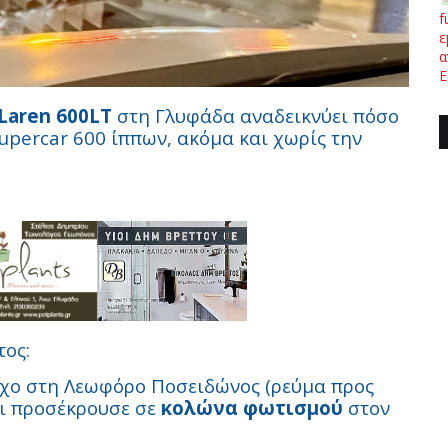
f
ε
α
Ε
Laren 600LT
στη Γλυφάδα αναδεικνύει πόσο
supercar 600 ίππων, ακόμα και χωρίς την
τος:
γχο στη Λεωφόρο Ποσειδώνος (ρεύμα προς
αι προσέκρουσε σε
κολώνα φωτισμού
στον