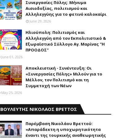
Συνεργασίες Πόλης: Mήνυμα
Aισιοδοξίας, πολιτισμού και
Aλληλεγγύης για το φετινό καλοκαίρι
June 29, 2026
Ηλιούπολη: Πολιτισμός και
Aλληλεγγύη από τον Εκπολιτιστικό &
Εξωραϊστικό Σύλλογο Αγ. Μαρίνας "Η
ΠΡΟΟΔΟΣ"
June 01, 2026
Αποκλειστική - Συνέντευξη: Οι
«Συνεργασίες Πόλης» Μιλούν για το
Μέλλον, τον Πολιτισμό και τη
Συμμετοχή των Νέων
May 25, 2026
ΒΟΥΛΕΥΤΗΣ ΝΙΚΟΛΑΟΣ ΒΡΕΤΤΟΣ
Παρέμβαση Nικολάου Bρεττού:
«Aπαράδεκτη η υποχωρητικότητα
έναντι της τουρκικής αναθεωρητικής