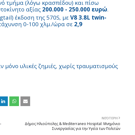
νό τμήμα (λόγω κρασπέδου) και πίσω
υτοκίνητο αξίας
200.000 - 250.000 ευρώ
.
gtail) έκδοση της 570S, με
V8 3.8L twin-
πιτάχυνση 0-100 χλμ./ώρα σε
2,9
 μόνο υλικές ζημιές, χωρίς τραυματισμούς
ΝΕΌΤΕΡΗ
–
Δήμος Ηλιούπολης & Mediterraneo Hospital: Μνημόνιο
Συνεργασίας για την Υγεία των Πολιτών