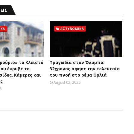
ΕΙΣ
ΙΚΑ
ΑΣΤΥΝΟΜΙΚΑ
ρούριο» το Kλειστό
Τραγωδία στον Όλυμπο:
που έκρυβε το
32χρονος άφησε την τελευταία
ίδες, Kάμερες και
του πνοή στο ρέμα Ορλιά
ις
August 02, 2026
6