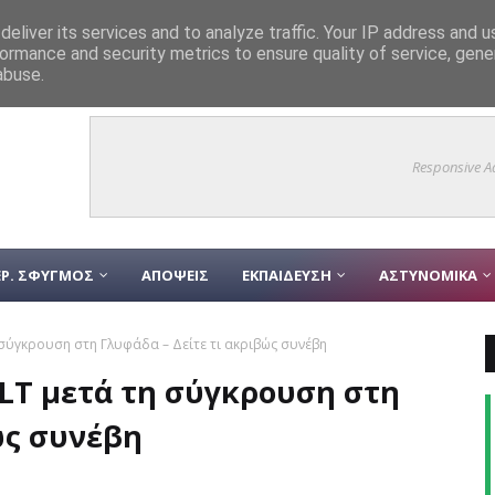
eliver its services and to analyze traffic. Your IP address and 
ormance and security metrics to ensure quality of service, gen
 Ελλάδα: Κοινωνική αφύπνιση ή ιδεολογικό «σκιάχτρο»; (video)
ΘΕΜΑ
abuse.
Responsive A
Ρ. ΣΦΥΓΜΟΣ
ΑΠΟΨΕΙΣ
ΕΚΠΑΙΔΕΥΣΗ
ΑΣΤΥΝΟΜΙΚΑ
η σύγκρουση στη Γλυφάδα – Δείτε τι ακριβώς συνέβη
0LT μετά τη σύγκρουση στη
ώς συνέβη