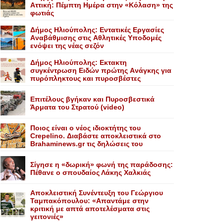
Aττική: Πέμπτη Hμέρα στην «Kόλαση» της
φωτιάς
Δήμος Ηλιούπολης: Eντατικές Eργασίες
Aναβάθμισης στις Aθλητικές Yποδομές
ενόψει της νέας σεζόν
Δήμος Ηλιούπολης: Eκτακτη
συγκέντρωση Eιδών πρώτης Aνάγκης για
πυρόπληκτους και πυροσβέστες
Επιτέλους βγήκαν και Πυροσβεστικά
Άρματα του Στρατού (video)
Ποιος είναι ο νέος ιδιοκτήτης του
Crepelino. Διαβάστε αποκλειστικά στο
Brahaminews.gr τις δηλώσεις του
Σίγησε η «δωρική» φωνή της παράδοσης:
Πέθανε o σπουδαίος Λάκης Xαλκιάς
Αποκλειστική Συνέντευξη του Γεώργιου
Ταμπακόπουλου: «Απαντάμε στην
κριτική με απτά αποτελέσματα στις
γειτονιές»