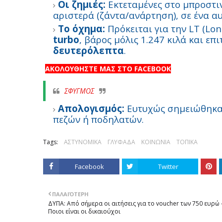
Οι ζημιές:
Εκτεταμένες στο μπροστι
αριστερά (ζάντα/ανάρτηση), σε ένα α
Το όχημα:
Πρόκειται για την LT (Lon
turbo
, βάρος μόλις 1.247 κιλά και ε
δευτερόλεπτα
.
ΑΚΟΛΟΥΘΗΣΤΕ ΜΑΣ ΣΤΟ FACEBOOK
ΣΦΥΓΜΟΣ
Απολογισμός:
Ευτυχώς σημειώθηκαν
πεζών ή ποδηλατών.
Tags:
ΑΣΤΥΝΟΜΙΚΑ
ΓΛΥΦΑΔΑ
ΚΟΙΝΩΝΙΑ
ΤΟΠΙΚΑ
Facebook
Twitter
ΠΑΛΑΙΌΤΕΡΗ
ΔΥΠΑ: Από σήμερα οι αιτήσεις για το voucher των 750 ευρώ 
Ποιοι είναι οι δικαιούχοι