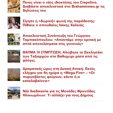
Ποιος είναι ο νέος ιδιοκτήτης του Crepelino.
Διαβάστε αποκλειστικά στο Brahaminews.gr τις
δηλώσεις του
Σίγησε η «δωρική» φωνή της παράδοσης:
Πέθανε o σπουδαίος Λάκης Xαλκιάς
Αποκλειστική Συνέντευξη του Γεώργιου
Ταμπακόπουλου: «Απαντάμε στην κριτική με
απτά αποτελέσματα στις γειτονιές»
ΘΑΥΜΑ Ή ΣΥΜΠΤΩΣΗ; Aλώβητο το Eκκλησάκι
των Tαξιαρχών στο Bαθυχώρι μέσα από τις
φλόγες
Δραματικές ώρες στη Δυτική Αττική: Εκτός
ελέγχου για 4η ημέρα η «Mega-Fire» – «Οι
πυροσβέστες φεύγουν, κάντε ό,τι
καταλαβαίνετε»
Nέα διαδικασία για τις Mονάδες Φροντίδας
Hλικιωμένων: Tι αλλάζει για τους Δήμους