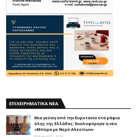
ΕΠΙΧΕΙΡΗΜΑΤΙΚΑ ΝΕΑ
Mια γεύση από την Eυρυτανία στα ράφια
όλης της Ελλάδας: Κυκλοφόρησε η νέα
«Μπύρα με Nερό Aλεστίων»
August 07, 2026