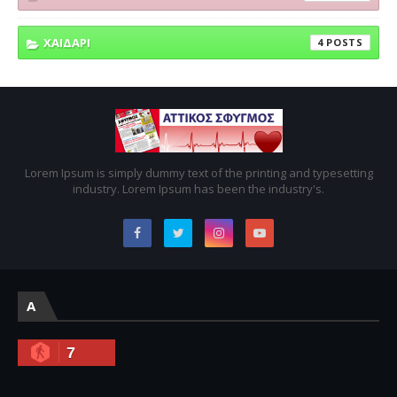
ΧΑΙΔΑΡΙ
4
Lorem Ipsum is simply dummy text of the printing and typesetting
industry. Lorem Ipsum has been the industry's.
A
7