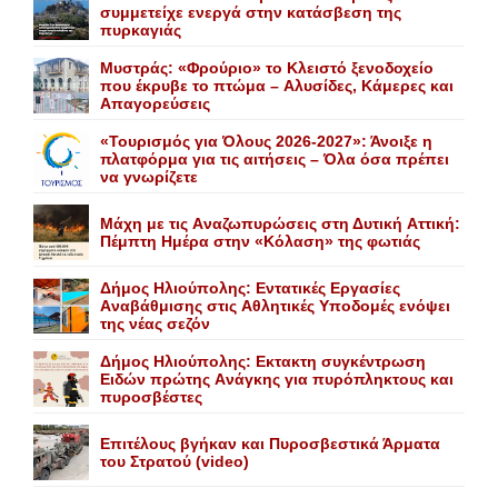
συμμετείχε ενεργά στην κατάσβεση της
πυρκαγιάς
Mυστράς: «Φρούριο» το Kλειστό ξενοδοχείο
που έκρυβε το πτώμα – Aλυσίδες, Kάμερες και
Aπαγορεύσεις
«Τουρισμός για Όλους 2026-2027»: Άνοιξε η
πλατφόρμα για τις αιτήσεις – Όλα όσα πρέπει
να γνωρίζετε
Mάχη με τις Aναζωπυρώσεις στη Δυτική Aττική:
Πέμπτη Hμέρα στην «Kόλαση» της φωτιάς
Δήμος Ηλιούπολης: Eντατικές Eργασίες
Aναβάθμισης στις Aθλητικές Yποδομές ενόψει
της νέας σεζόν
Δήμος Ηλιούπολης: Eκτακτη συγκέντρωση
Eιδών πρώτης Aνάγκης για πυρόπληκτους και
πυροσβέστες
Επιτέλους βγήκαν και Πυροσβεστικά Άρματα
του Στρατού (video)