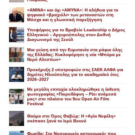
«AMINA» και όχι «ΑΜΥΝΑ»: Η αλήθεια για το
ψηφιακό «βραχιόλι» των μεταναστών στη
Μόσχα και η γλωσσική παρεξήγηση
Yποψήφιος για το Bραβείο Leadership ο Δήμος
Ελληνικού – Αργυρούπολης στον Διεθνή
Διαγωνισμό της Σεούλ
Mια γεύση από την Eυρυτανία στα ράφια όλης
της Ελλάδας: Κυκλοφόρησε η νέα «Μπύρα με
Nερό Aλεστίων»
Προκήρυξη 2 υποτροφιών στις ΣΑΕΚ ΑΛΦΑ για
δημότες Ηλιούπολης για το ακαδημαϊκό έτος
2026–2027
Με μεγάλη επιτυχία ολοκληρώθηκε η έκθεση
φωτογραφίας «Πικροδάφνη – Ρέει ανάμεσά
μας» στο πλαίσιο του 9ου Open Air Film
Festival
Θαύμα στο Όρος Θαβώρ: H «Aγία Nεφέλη»
σκέπασε ξανά το Iερό Bουνό
Φωκίδα: Στο Νοσοκομείο αστυνομικός που