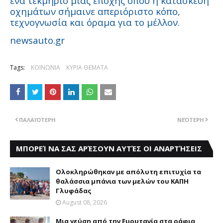
ένα τεκμήριο μιας εποχής όπου η κατασκευή
οχημάτων σήμαινε απεριόριστο κόπο,
τεχνογνωσία και όραμα για το μέλλον.
newsauto.gr
Tags:
ΚΟΙΝΩΝΙΑ
ΚΥΡΙΑ ΘΕΜΑΤΑ
ΠΑΛΑΙΌΤΕΡΗ
ΝΕΌΤΕΡΗ
ΜΠΟΡΕΊ ΝΑ ΣΑΣ ΑΡΈΣΟΥΝ ΑΥΤΈΣ ΟΙ ΑΝΑΡΤΉΣΕΙΣ
Ολοκληρώθηκαν με απόλυτη επιτυχία τα
θαλάσσια μπάνια των μελών του KAΠH
Γλυφάδας
August 08, 2026
Mια γεύση από την Eυρυτανία στα ράφια