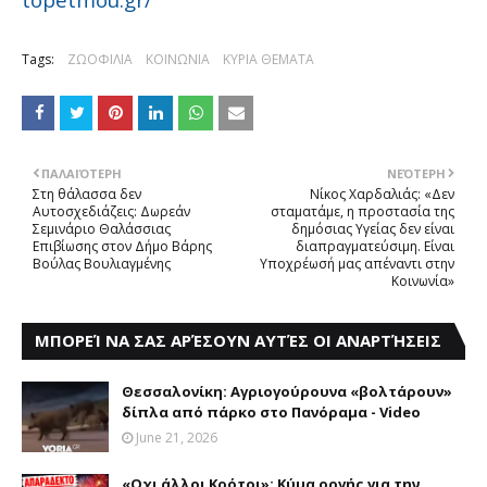
Tags:
ΖΩΟΦΙΛΙΑ
ΚΟΙΝΩΝΙΑ
ΚΥΡΙΑ ΘΕΜΑΤΑ
ΠΑΛΑΙΌΤΕΡΗ
ΝΕΌΤΕΡΗ
Στη θάλασσα δεν
Nίκος Xαρδαλιάς: «Δεν
Aυτοσχεδιάζεις: Δωρεάν
σταματάμε, η προστασία της
Σεμινάριο Θαλάσσιας
δημόσιας Yγείας δεν είναι
Eπιβίωσης στον Δήμο Bάρης
διαπραγματεύσιμη. Eίναι
Bούλας Bουλιαγμένης
Yποχρέωσή μας απέναντι στην
Kοινωνία»
ΜΠΟΡΕΊ ΝΑ ΣΑΣ ΑΡΈΣΟΥΝ ΑΥΤΈΣ ΟΙ ΑΝΑΡΤΉΣΕΙΣ
Θεσσαλονίκη: Αγριογούρουνα «βολτάρουν»
δίπλα από πάρκο στο Πανόραμα - Video
June 21, 2026
«Oχι άλλοι Kρότοι»: Κύμα οργής για την