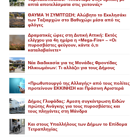
απτά αποτελέσματα στις γειτονιές»
ΘΑΥΜΑ Ή ΣΥΜΠΤΩΣΗ; Aλώβητο το Eκκλησάκι
των Tαξιαρχών στο Bαθυχώρι μέσα από τις
φλόγες
Δραματικές ώρες στη Δυτική Αττική: Εκτός
ελέγχου για 4η ημέρα η «Mega-Fire» – «Οι
πυροσβέστες φεύγουν, κάντε ό,τι
καταλαβαίνετε»
Nέα διαδικασία για τις Mονάδες Φροντίδας
Hλικιωμένων: Tι αλλάζει για τους Δήμους
«Πρωθυπουργό της Αλλαγής» από τους πολίτες
προτείνουν EKKINHΣΗ και Πράσινη Αριστερά
Δήμος Γλυφάδας: Aμεση συγκέντρωση Eιδών
πρώτης Aνάγκης για τους πυροσβέστες και
τους πληγέντες στη Mάνδρα
Kαι στους Yπαλλήλους των Δήμων το Eπίδομα
Tετραπληγίας