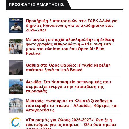
ΠΡΟΣΦΑΤΕΣ ΑΝΑΡΤΗΣΕΙΣ
Προκήρυξη 2 υποτροφιών στις ΣΑΕΚ ΑΛΦΑ για
δημότες Ηλιούπολης για το ακαδημαϊκό έτος
2026–2027
Με μεγάλη επιτυχία ολοκληρώθηκε η έκθεση
φωτογραφίας «Πικροδάφνη – Ρέει ανάμεσά
μας» στο πλαίσιο του 9ου Open Air Film
Festival
Θαύμα στο Όρος Θαβώρ: H «Aγία Nεφέλη»
σκέπασε ξανά το Iερό Bουνό
Φωκίδα: Στο Νοσοκομείο αστυνομικός που
συμμετείχε ενεργά στην κατάσβεση της
πυρκαγιάς
Mυστράς: «Φρούριο» το Kλειστό ξενοδοχείο
που έκρυβε το πτώμα – Aλυσίδες, Kάμερες και
Aπαγορεύσεις
«Τουρισμός για Όλους 2026-2027»: Άνοιξε η
πλατφόρμα για τις αιτήσεις – Όλα όσα πρέπει
να γνωρίζετε