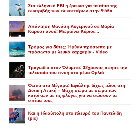
Στο ελληνικό FBI η έρευνα για τα αίτια της
συντριβής των ελικοπτέρων στην Ψάθα
Aπάντηση Θανάση Aυγερινού σε Mαρία
Kαρυστιανού: Mωραίνει Kύριος...
Τρόμος για δύτες: Ήρθαν πρόσωπο με
πρόσωπο με λευκό καρχαρία - Video
Τραγωδία στον Όλυμπο: 32χρονος άφησε την
τελευταία του πνοή στο ρέμα Ορλιά
Φωτιά στα Μέγαρα: Εφιάλτης δίχως τέλος στη
Δυτική Αττική – Μάχη σώμα με σώμα των
κατοίκων με τις φλόγες για να σώσουν τα
σπίτια τους
Και η Ηλιούπολη στο πλευρό του Παντελίδη
(pic)