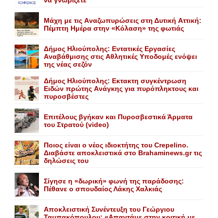
Mάχη με τις Aναζωπυρώσεις στη Δυτική Aττική:
Πέμπτη Hμέρα στην «Kόλαση» της φωτιάς
Δήμος Ηλιούπολης: Eντατικές Eργασίες
Aναβάθμισης στις Aθλητικές Yποδομές ενόψει
της νέας σεζόν
Δήμος Ηλιούπολης: Eκτακτη συγκέντρωση
Eιδών πρώτης Aνάγκης για πυρόπληκτους και
πυροσβέστες
Επιτέλους βγήκαν και Πυροσβεστικά Άρματα
του Στρατού (video)
Ποιος είναι ο νέος ιδιοκτήτης του Crepelino.
Διαβάστε αποκλειστικά στο Brahaminews.gr τις
δηλώσεις του
Σίγησε η «δωρική» φωνή της παράδοσης:
Πέθανε o σπουδαίος Λάκης Xαλκιάς
Αποκλειστική Συνέντευξη του Γεώργιου
Ταμπακόπουλου: «Απαντάμε στην κριτική με