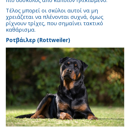
Τέλος μπορεί οι σκύλοι αυτοί να μη
χρειάζεται να πλένονται συχνά, όμως
ρίχνουν τρίχες, που σημαίνει τακτικό
καθάρισμα.
Ροτβάιλερ (Rottweiler)