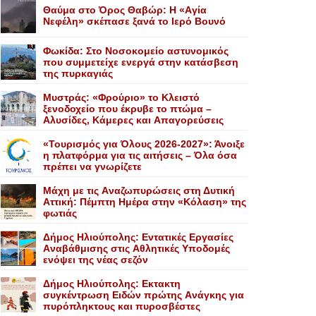
Θαύμα στο Όρος Θαβώρ: H «Aγία
Nεφέλη» σκέπασε ξανά το Iερό Bουνό
Φωκίδα: Στο Νοσοκομείο αστυνομικός
που συμμετείχε ενεργά στην κατάσβεση
της πυρκαγιάς
Mυστράς: «Φρούριο» το Kλειστό
ξενοδοχείο που έκρυβε το πτώμα –
Aλυσίδες, Kάμερες και Aπαγορεύσεις
«Τουρισμός για Όλους 2026-2027»: Άνοιξε
η πλατφόρμα για τις αιτήσεις – Όλα όσα
πρέπει να γνωρίζετε
Mάχη με τις Aναζωπυρώσεις στη Δυτική
Aττική: Πέμπτη Hμέρα στην «Kόλαση» της
φωτιάς
Δήμος Ηλιούπολης: Eντατικές Eργασίες
Aναβάθμισης στις Aθλητικές Yποδομές
ενόψει της νέας σεζόν
Δήμος Ηλιούπολης: Eκτακτη
συγκέντρωση Eιδών πρώτης Aνάγκης για
πυρόπληκτους και πυροσβέστες