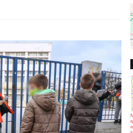
f
ε
α
Ε