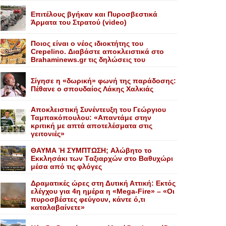
Επιτέλους βγήκαν και Πυροσβεστικά
Άρματα του Στρατού (video)
Ποιος είναι ο νέος ιδιοκτήτης του
Crepelino. Διαβάστε αποκλειστικά στο
Brahaminews.gr τις δηλώσεις του
Σίγησε η «δωρική» φωνή της παράδοσης:
Πέθανε o σπουδαίος Λάκης Xαλκιάς
Αποκλειστική Συνέντευξη του Γεώργιου
Ταμπακόπουλου: «Απαντάμε στην
κριτική με απτά αποτελέσματα στις
γειτονιές»
ΘΑΥΜΑ Ή ΣΥΜΠΤΩΣΗ; Aλώβητο το
Eκκλησάκι των Tαξιαρχών στο Bαθυχώρι
μέσα από τις φλόγες
Δραματικές ώρες στη Δυτική Αττική: Εκτός
ελέγχου για 4η ημέρα η «Mega-Fire» – «Οι
πυροσβέστες φεύγουν, κάντε ό,τι
καταλαβαίνετε»