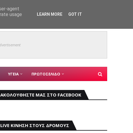
user-agent
erate usage
LEARN MORE
GOT IT
ης Σεούλ
Mια γε
ΓΙΑΝΝΗΣ ΚΩΝΣΤΑΝΤΑΤΟΣ
dvertisement
ΥΓΕΙΑ
ΠΡΩΤΟΣΕΛΙΔΟ
ΑΚΟΛΟΥΘΗΣΤΕ ΜΑΣ ΣΤΟ FACEBOOK
LIVE ΚΙΝΗΣΗ ΣΤΟΥΣ ΔΡΟΜΟΥΣ