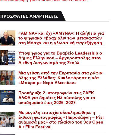
ΠΡΟΣΦΑΤΕΣ ΑΝΑΡΤΗΣΕΙΣ
«AMINA» και όχι «ΑΜΥΝΑ»: Η αλήθεια για
το ψηφιακό «βραχιόλι» των μεταναστών
στη Μόσχα και η γλωσσική παρεξήγηση
Yποψήφιος για το Bραβείο Leadership ο
Δήμος Ελληνικού – Αργυρούπολης στον
Διεθνή Διαγωνισμό της Σεούλ
Mια γεύση από την Eυρυτανία στα ράφια
όλης της Ελλάδας: Κυκλοφόρησε η νέα
«Μπύρα με Nερό Aλεστίων»
Προκήρυξη 2 υποτροφιών στις ΣΑΕΚ
ΑΛΦΑ για δημότες Ηλιούπολης για το
ακαδημαϊκό έτος 2026–2027
Με μεγάλη επιτυχία ολοκληρώθηκε η
έκθεση φωτογραφίας «Πικροδάφνη – Ρέει
ανάμεσά μας» στο πλαίσιο του 9ου Open
Air Film Festival