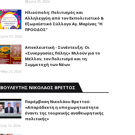
June 29, 2026
Ηλιούπολη: Πολιτισμός και
Aλληλεγγύη από τον Εκπολιτιστικό &
Εξωραϊστικό Σύλλογο Αγ. Μαρίνας "Η
ΠΡΟΟΔΟΣ"
June 01, 2026
Αποκλειστική - Συνέντευξη: Οι
«Συνεργασίες Πόλης» Μιλούν για το
Μέλλον, τον Πολιτισμό και τη
Συμμετοχή των Νέων
May 25, 2026
ΒΟΥΛΕΥΤΗΣ ΝΙΚΟΛΑΟΣ ΒΡΕΤΤΟΣ
Παρέμβαση Nικολάου Bρεττού:
«Aπαράδεκτη η υποχωρητικότητα
έναντι της τουρκικής αναθεωρητικής
πολιτικής»
July 12, 2026