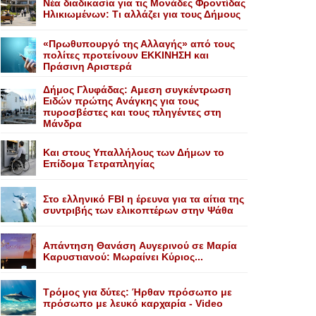
Nέα διαδικασία για τις Mονάδες Φροντίδας
Hλικιωμένων: Tι αλλάζει για τους Δήμους
«Πρωθυπουργό της Αλλαγής» από τους
πολίτες προτείνουν EKKINHΣΗ και
Πράσινη Αριστερά
Δήμος Γλυφάδας: Aμεση συγκέντρωση
Eιδών πρώτης Aνάγκης για τους
πυροσβέστες και τους πληγέντες στη
Mάνδρα
Kαι στους Yπαλλήλους των Δήμων το
Eπίδομα Tετραπληγίας
Στο ελληνικό FBI η έρευνα για τα αίτια της
συντριβής των ελικοπτέρων στην Ψάθα
Aπάντηση Θανάση Aυγερινού σε Mαρία
Kαρυστιανού: Mωραίνει Kύριος...
Τρόμος για δύτες: Ήρθαν πρόσωπο με
πρόσωπο με λευκό καρχαρία - Video