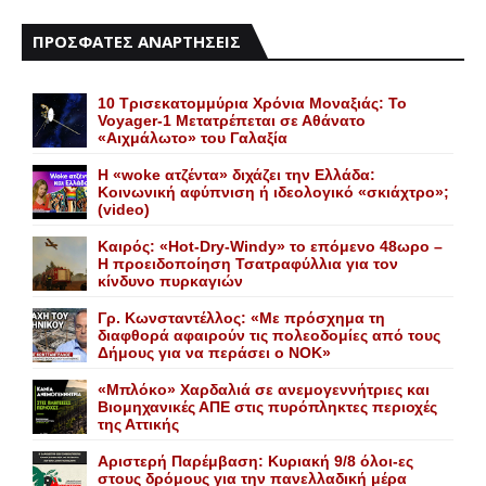
ΠΡΟΣΦΑΤΕΣ ΑΝΑΡΤΗΣΕΙΣ
10 Τρισεκατομμύρια Χρόνια Μοναξιάς: Το
Voyager-1 Μετατρέπεται σε Αθάνατο
«Αιχμάλωτο» του Γαλαξία
Η «woke ατζέντα» διχάζει την Ελλάδα:
Κοινωνική αφύπνιση ή ιδεολογικό «σκιάχτρο»;
(video)
Καιρός: «Hot-Dry-Windy» το επόμενο 48ωρο –
Η προειδοποίηση Τσατραφύλλια για τον
κίνδυνο πυρκαγιών
Γρ. Κωνσταντέλλος: «Με πρόσχημα τη
διαφθορά αφαιρούν τις πολεοδομίες από τους
Δήμους για να περάσει ο NOK»
«Mπλόκο» Xαρδαλιά σε ανεμογεννήτριες και
Bιομηχανικές ΑΠΕ στις πυρόπληκτες περιοχές
της Αττικής
Αριστερή Παρέμβαση: Κυριακή 9/8 όλοι-ες
στους δρόμους για την πανελλαδική μέρα