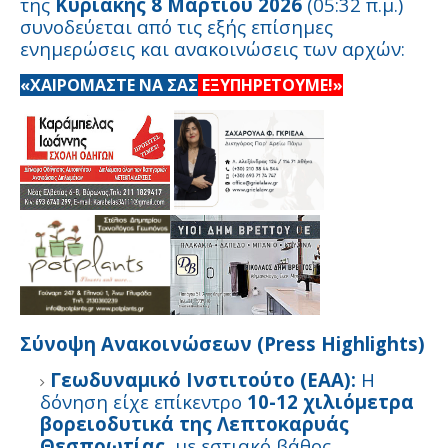
της
Κυριακής 8 Μαρτίου 2026
(05:32 π.μ.)
συνοδεύεται από τις εξής επίσημες
ενημερώσεις και ανακοινώσεις των αρχών:
«ΧΑΙΡΟΜΑΣΤΕ ΝΑ ΣΑΣ
ΕΞΥΠΗΡΕΤΟΥΜΕ!»
Σύνοψη Ανακοινώσεων (Press Highlights)
Γεωδυναμικό Ινστιτούτο (ΕΑΑ):
Η
δόνηση είχε επίκεντρο
10-12 χιλιόμετρα
βορειοδυτικά της Λεπτοκαρυάς
Θεσπρωτίας
, με εστιακό βάθος