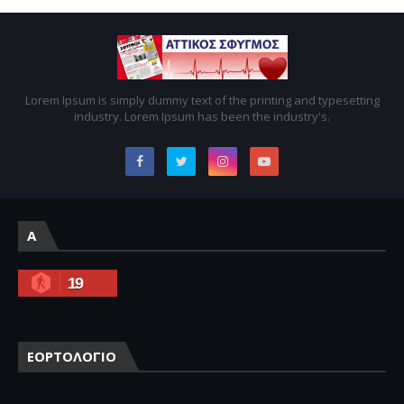
Lorem Ipsum is simply dummy text of the printing and typesetting
industry. Lorem Ipsum has been the industry's.
A
19
ΕΟΡΤΟΛΟΓΙΟ