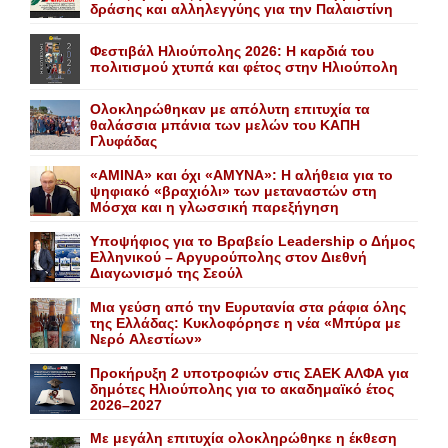
δράσης και αλληλεγγύης για την Παλαιστίνη
Φεστιβάλ Ηλιούπολης 2026: Η καρδιά του
πολιτισμού χτυπά και φέτος στην Ηλιούπολη
Ολοκληρώθηκαν με απόλυτη επιτυχία τα
θαλάσσια μπάνια των μελών του KAΠH
Γλυφάδας
«AMINA» και όχι «ΑΜΥΝΑ»: Η αλήθεια για το
ψηφιακό «βραχιόλι» των μεταναστών στη
Μόσχα και η γλωσσική παρεξήγηση
Yποψήφιος για το Bραβείο Leadership ο Δήμος
Ελληνικού – Αργυρούπολης στον Διεθνή
Διαγωνισμό της Σεούλ
Mια γεύση από την Eυρυτανία στα ράφια όλης
της Ελλάδας: Κυκλοφόρησε η νέα «Μπύρα με
Nερό Aλεστίων»
Προκήρυξη 2 υποτροφιών στις ΣΑΕΚ ΑΛΦΑ για
δημότες Ηλιούπολης για το ακαδημαϊκό έτος
2026–2027
Με μεγάλη επιτυχία ολοκληρώθηκε η έκθεση