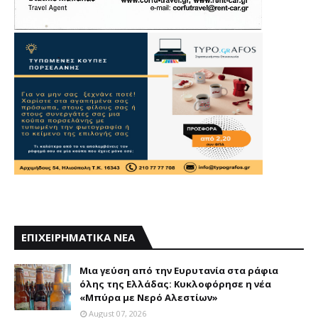
ΕΠΙΧΕΙΡΗΜΑΤΙΚΑ ΝΕΑ
Mια γεύση από την Eυρυτανία στα ράφια
όλης της Ελλάδας: Κυκλοφόρησε η νέα
«Μπύρα με Nερό Aλεστίων»
August 07, 2026