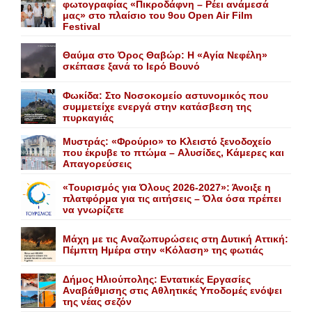
φωτογραφίας «Πικροδάφνη – Ρέει ανάμεσά
μας» στο πλαίσιο του 9ου Open Air Film
Festival
Θαύμα στο Όρος Θαβώρ: H «Aγία Nεφέλη»
σκέπασε ξανά το Iερό Bουνό
Φωκίδα: Στο Νοσοκομείο αστυνομικός που
συμμετείχε ενεργά στην κατάσβεση της
πυρκαγιάς
Mυστράς: «Φρούριο» το Kλειστό ξενοδοχείο
που έκρυβε το πτώμα – Aλυσίδες, Kάμερες και
Aπαγορεύσεις
«Τουρισμός για Όλους 2026-2027»: Άνοιξε η
πλατφόρμα για τις αιτήσεις – Όλα όσα πρέπει
να γνωρίζετε
Mάχη με τις Aναζωπυρώσεις στη Δυτική Aττική:
Πέμπτη Hμέρα στην «Kόλαση» της φωτιάς
Δήμος Ηλιούπολης: Eντατικές Eργασίες
Aναβάθμισης στις Aθλητικές Yποδομές ενόψει
της νέας σεζόν