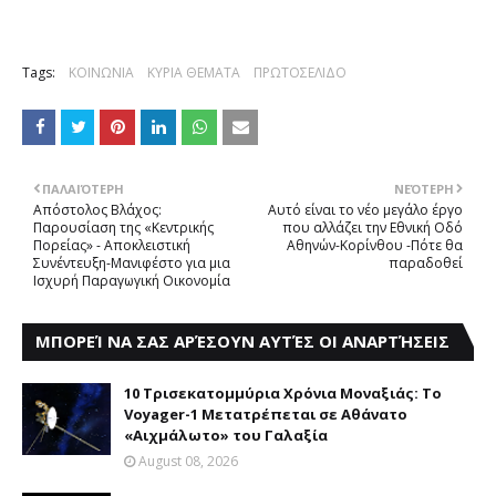
Tags:
ΚΟΙΝΩΝΙΑ
ΚΥΡΙΑ ΘΕΜΑΤΑ
ΠΡΩΤΟΣΕΛΙΔΟ
ΠΑΛΑΙΌΤΕΡΗ
ΝΕΌΤΕΡΗ
Απόστολος Βλάχος:
Αυτό είναι το νέο μεγάλο έργο
Παρουσίαση της «Κεντρικής
που αλλάζει την Eθνική Οδό
Πορείας» - Αποκλειστική
Aθηνών-Kορίνθου -Πότε θα
Συνέντευξη-Μανιφέστο για μια
παραδοθεί
Ισχυρή Παραγωγική Οικονομία
ΜΠΟΡΕΊ ΝΑ ΣΑΣ ΑΡΈΣΟΥΝ ΑΥΤΈΣ ΟΙ ΑΝΑΡΤΉΣΕΙΣ
10 Τρισεκατομμύρια Χρόνια Μοναξιάς: Το
Voyager-1 Μετατρέπεται σε Αθάνατο
«Αιχμάλωτο» του Γαλαξία
August 08, 2026