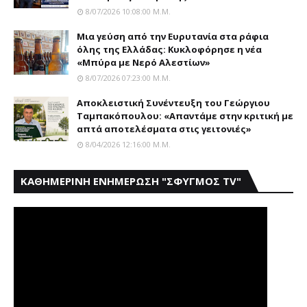
8/07/2026 10:08:00 Μ.μ.
Mια γεύση από την Eυρυτανία στα ράφια
όλης της Ελλάδας: Κυκλοφόρησε η νέα
«Μπύρα με Nερό Aλεστίων»
8/07/2026 07:23:00 Μ.μ.
Αποκλειστική Συνέντευξη του Γεώργιου
Ταμπακόπουλου: «Απαντάμε στην κριτική με
απτά αποτελέσματα στις γειτονιές»
8/04/2026 12:16:00 Μ.μ.
ΚΑΘΗΜΕΡΙΝΗ ΕΝΗΜΕΡΩΣΗ "ΣΦΥΓΜΟΣ TV"