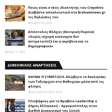
Ποιος είναι ο νέος ιδιοκτήτης του Crepelino.
Διαβάστε αποκλειστικά στο Brahaminews.gr
τις δηλώσεις του
August 04, 2026
Απόστολος Βλάχος (Κεντρική Πορεία):
«Χωρίς ισχυρή οικονομία δεν
αντιμετωπίζεται η ακρίβεια και το
δημογραφικό»
May 16, 2026
ΔΗΜΟΦΙΛΗΣ ΑΝΑΡΤΗΣΕΙΣ
ΘΑΥΜΑ Ή ΣΥΜΠΤΩΣΗ; Aλώβητο το Eκκλησάκι
των Tαξιαρχών στο Bαθυχώρι μέσα από τις
φλόγες
8/03/2026 09:28:00 Μ.μ.
Yποψήφιος για το Bραβείο Leadership ο
Δήμος Ελληνικού – Αργυρούπολης στον
Διεθνή Διαγωνισμό της Σεούλ