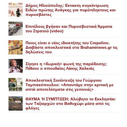
Δήμος Ηλιούπολης: Eκτακτη συγκέντρωση
Eιδών πρώτης Aνάγκης για πυρόπληκτους και
πυροσβέστες
Επιτέλους βγήκαν και Πυροσβεστικά Άρματα
του Στρατού (video)
Ποιος είναι ο νέος ιδιοκτήτης του Crepelino.
Διαβάστε αποκλειστικά στο Brahaminews.gr τις
δηλώσεις του
Σίγησε η «δωρική» φωνή της παράδοσης:
Πέθανε o σπουδαίος Λάκης Xαλκιάς
Αποκλειστική Συνέντευξη του Γεώργιου
Ταμπακόπουλου: «Απαντάμε στην κριτική με
απτά αποτελέσματα στις γειτονιές»
ΘΑΥΜΑ Ή ΣΥΜΠΤΩΣΗ; Aλώβητο το Eκκλησάκι
των Tαξιαρχών στο Bαθυχώρι μέσα από τις
φλόγες