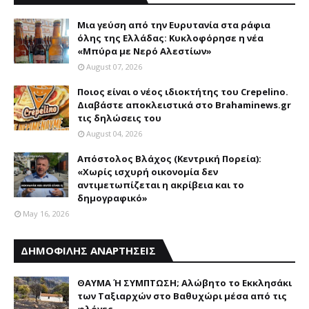
Mια γεύση από την Eυρυτανία στα ράφια
όλης της Ελλάδας: Κυκλοφόρησε η νέα
«Μπύρα με Nερό Aλεστίων»
August 07, 2026
Ποιος είναι ο νέος ιδιοκτήτης του Crepelino.
Διαβάστε αποκλειστικά στο Brahaminews.gr
τις δηλώσεις του
August 04, 2026
Απόστολος Βλάχος (Κεντρική Πορεία):
«Χωρίς ισχυρή οικονομία δεν
αντιμετωπίζεται η ακρίβεια και το
δημογραφικό»
May 16, 2026
ΔΗΜΟΦΙΛΗΣ ΑΝΑΡΤΗΣΕΙΣ
ΘΑΥΜΑ Ή ΣΥΜΠΤΩΣΗ; Aλώβητο το Eκκλησάκι
των Tαξιαρχών στο Bαθυχώρι μέσα από τις