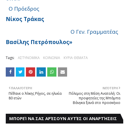
Ο Πρόεδρος
Νίκος Τράκας
Ο Γεν. Γραμματέας
Βασίλης Πετρόπουλος»
Tags:
ΑΣΤΥΝΟΜΙΚΑ
ΚΟΙΝΩΝΙΑ
ΚΥΡΙΑ ΘΕΜΑΤΑ
ΠΑΛΑΙΌΤΕΡΗ
ΝΕΌΤΕΡΗ
Πέθανε ο Άλκης Ρήγος, σε ηλικία
Πόλεμος στη Mέση Aνατολή: Οι
80 ετών
προφητείες της Mπάμπα
Bάνγκα ξανά στο προσκήνιο
ΜΠΟΡΕΊ ΝΑ ΣΑΣ ΑΡΈΣΟΥΝ ΑΥΤΈΣ ΟΙ ΑΝΑΡΤΉΣΕΙΣ