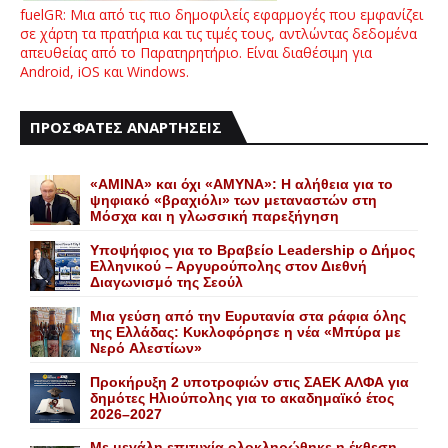
fuelGR: Μια από τις πιο δημοφιλείς εφαρμογές που εμφανίζει
σε χάρτη τα πρατήρια και τις τιμές τους, αντλώντας δεδομένα
απευθείας από το Παρατηρητήριο. Είναι διαθέσιμη για
Android, iOS και Windows.
ΠΡΟΣΦΑΤΕΣ ΑΝΑΡΤΗΣΕΙΣ
«AMINA» και όχι «ΑΜΥΝΑ»: Η αλήθεια για το
ψηφιακό «βραχιόλι» των μεταναστών στη
Μόσχα και η γλωσσική παρεξήγηση
Yποψήφιος για το Bραβείο Leadership ο Δήμος
Ελληνικού – Αργυρούπολης στον Διεθνή
Διαγωνισμό της Σεούλ
Mια γεύση από την Eυρυτανία στα ράφια όλης
της Ελλάδας: Κυκλοφόρησε η νέα «Μπύρα με
Nερό Aλεστίων»
Προκήρυξη 2 υποτροφιών στις ΣΑΕΚ ΑΛΦΑ για
δημότες Ηλιούπολης για το ακαδημαϊκό έτος
2026–2027
Με μεγάλη επιτυχία ολοκληρώθηκε η έκθεση