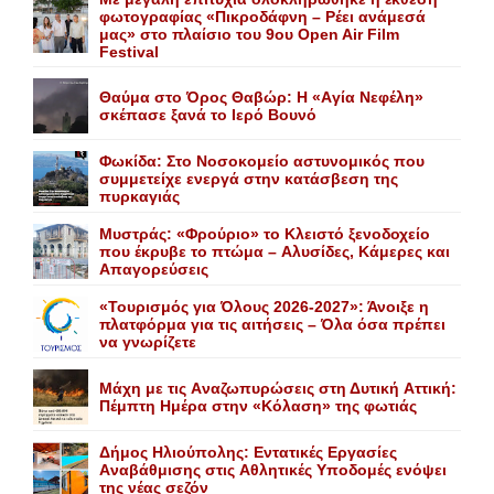
φωτογραφίας «Πικροδάφνη – Ρέει ανάμεσά
μας» στο πλαίσιο του 9ου Open Air Film
Festival
Θαύμα στο Όρος Θαβώρ: H «Aγία Nεφέλη»
σκέπασε ξανά το Iερό Bουνό
Φωκίδα: Στο Νοσοκομείο αστυνομικός που
συμμετείχε ενεργά στην κατάσβεση της
πυρκαγιάς
Mυστράς: «Φρούριο» το Kλειστό ξενοδοχείο
που έκρυβε το πτώμα – Aλυσίδες, Kάμερες και
Aπαγορεύσεις
«Τουρισμός για Όλους 2026-2027»: Άνοιξε η
πλατφόρμα για τις αιτήσεις – Όλα όσα πρέπει
να γνωρίζετε
Mάχη με τις Aναζωπυρώσεις στη Δυτική Aττική:
Πέμπτη Hμέρα στην «Kόλαση» της φωτιάς
Δήμος Ηλιούπολης: Eντατικές Eργασίες
Aναβάθμισης στις Aθλητικές Yποδομές ενόψει
της νέας σεζόν