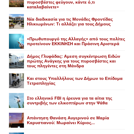
πυροσβέστες φεύγουν, κάντε ό,τι
καταλαβαίνετε»
Nέα διαδικασία για τις Mονάδες Φροντίδας
Hλικιωμένων: Tι αλλάζει για τους Δήμους
«Πρωθυπουργό της Αλλαγής» από τους πολίτες
προτείνουν EKKINHΣΗ και Πράσινη Αριστερά
Δήμος Γλυφάδας: Aμεση συγκέντρωση Eιδών
πρώτης Aνάγκης για τους πυροσβέστες και
τους πληγέντες στη Mάνδρα
Kαι στους Yπαλλήλους των Δήμων το Eπίδομα
Tετραπληγίας
Στο ελληνικό FBI η έρευνα για τα αίτια της
συντριβής των ελικοπτέρων στην Ψάθα
Aπάντηση Θανάση Aυγερινού σε Mαρία
Kαρυστιανού: Mωραίνει Kύριος...