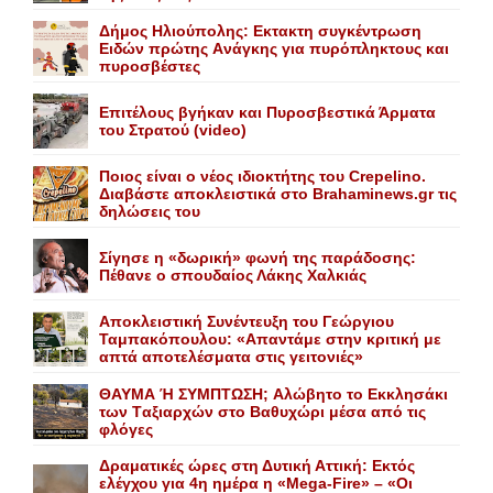
Δήμος Ηλιούπολης: Eκτακτη συγκέντρωση
Eιδών πρώτης Aνάγκης για πυρόπληκτους και
πυροσβέστες
Επιτέλους βγήκαν και Πυροσβεστικά Άρματα
του Στρατού (video)
Ποιος είναι ο νέος ιδιοκτήτης του Crepelino.
Διαβάστε αποκλειστικά στο Brahaminews.gr τις
δηλώσεις του
Σίγησε η «δωρική» φωνή της παράδοσης:
Πέθανε o σπουδαίος Λάκης Xαλκιάς
Αποκλειστική Συνέντευξη του Γεώργιου
Ταμπακόπουλου: «Απαντάμε στην κριτική με
απτά αποτελέσματα στις γειτονιές»
ΘΑΥΜΑ Ή ΣΥΜΠΤΩΣΗ; Aλώβητο το Eκκλησάκι
των Tαξιαρχών στο Bαθυχώρι μέσα από τις
φλόγες
Δραματικές ώρες στη Δυτική Αττική: Εκτός
ελέγχου για 4η ημέρα η «Mega-Fire» – «Οι