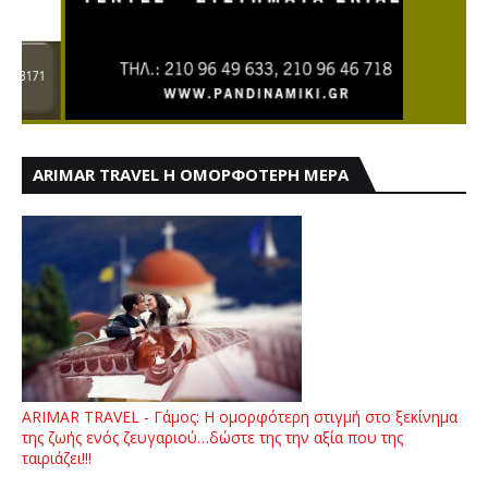
ARIMAR TRAVEL Η ΟΜΟΡΦΟΤΕΡΗ ΜΕΡΑ
ARIMAR TRAVEL - Γάμος: Η ομορφότερη στιγμή στο ξεκίνημα
της ζωής ενός ζευγαριού…δώστε της την αξία που της
ταιριάζει!!!