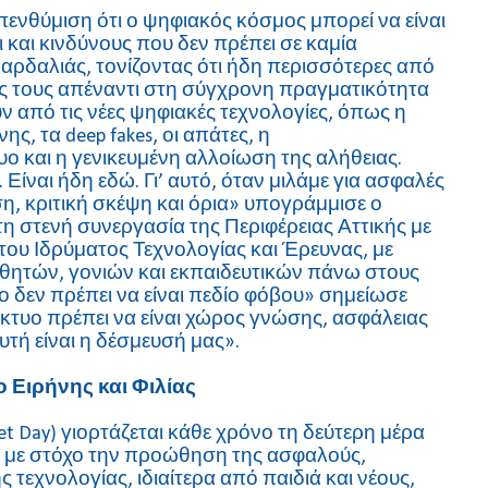
πενθύμιση ότι ο ψηφιακός κόσμος μπορεί να είναι
 και κινδύνους που δεν πρέπει σε καμία
αρδαλιάς, τονίζοντας ότι ήδη περισσότερες από
ις τους απέναντι στη σύγχρονη πραγματικότητα
ν από τις νέες ψηφιακές τεχνολογίες, όπως η
, τα deep fakes, οι απάτες, η
 και η γενικευμένη αλλοίωση της αλήθειας.
 Είναι ήδη εδώ. Γι’ αυτό, όταν μιλάμε για ασφαλές
ση, κριτική σκέψη και όρια» υπογράμμισε ο
η στενή συνεργασία της Περιφέρειας Αττικής με
ου Ιδρύματος Τεχνολογίας και Έρευνας, με
θητών, γονιών και εκπαιδευτικών πάνω στους
υο δεν πρέπει να είναι πεδίο φόβου» σημείωσε
δίκτυο πρέπει να είναι χώρος γνώσης, ασφάλειας
αυτή είναι η δέσμευσή μας».
 Ειρήνης και Φιλίας
et Day) γιορτάζεται κάθε χρόνο τη δεύτερη μέρα
, με στόχο την προώθηση της ασφαλούς,
 τεχνολογίας, ιδιαίτερα από παιδιά και νέους,