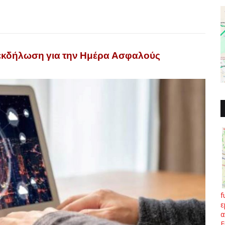
 εκδήλωση για την Ημέρα Ασφαλούς
f
ε
α
Ε