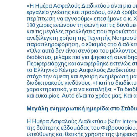
«Η Ημέρα Ασφαλούς Διαδικτύου είναι μια υ
εργαλείο γνώσης και προόδου, αλλά κρύβει
περίπτωση να αγνοούμε» επεσήμανε ο κ. Χ
190 χώρες ενώνουν τη φωνή και τις δυνάμε
και τις μεγάλες προκλήσεις που προκύπτου
ανεξέλεγκτη χρήση της Τεχνητής Νοημοσύνης
παραπληροφόρηση, ο εθισμός στο διαδίκτυο
«Όλα αυτά δεν είναι σενάρια του μέλλοντος.
διαδίκτυο, μιλάμε πια για ψηφιακή συνείδη
Περιφερειάρχης και αναφέρθηκε εκτενώς στ
το Ελληνικό Κέντρο Ασφαλούς Διαδικτύου τ
στόχο την άμεση και έγκυρη ενημέρωση μα
διαδικτυακούς κινδύνους. «Γιατί το διαδίκτ
χαρακτηριστικά, για να καταλήξει: «Το δια
και ευκαιρίας. Αυτό είναι το χρέος μας. Και 
Μεγάλη ενημερωτική ημερίδα στο Στάδιο
Η Ημέρα Ασφαλούς Διαδικτύου (Safer Intern
της δεύτερης εβδομάδας του Φεβρουαρίου
υπεύθυνης και θετικής χρήσης της ψηφιακής