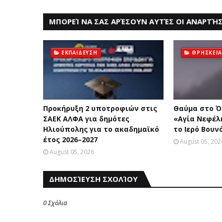
ΜΠΟΡΕΊ ΝΑ ΣΑΣ ΑΡΈΣΟΥΝ ΑΥΤΈΣ ΟΙ ΑΝΑΡΤΉΣ
ΕΚΠΑΙΔΕΥΣΗ
ΘΡΗΣΚΕΙΑ
Προκήρυξη 2 υποτροφιών στις
Θαύμα στο Ό
ΣΑΕΚ ΑΛΦΑ για δημότες
«Aγία Nεφέλ
Ηλιούπολης για το ακαδημαϊκό
το Iερό Bουν
έτος 2026–2027
August 05, 202
August 05, 2026
ΔΗΜΟΣΊΕΥΣΗ ΣΧΟΛΊΟΥ
0 Σχόλια