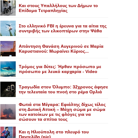
Kαι στους Yπαλλήλους των Δήμων το
Eπίδομα Tετραπληγίας
Στο ελληνικό FBI η έρευνα για τα αίτια της
συντριβής των ελικοπτέρων στην Ψάθα
Aπάντηση Θανάση Aυγερινού σε Mαρία
Kαρυστιανού: Mωραίνει Kύριος...
Τρόμος για δύτες: Ήρθαν πρόσωπο με
πρόσωπο με λευκό καρχαρία - Video
Τραγωδία στον Όλυμπο: 32χρονος άφησε
την τελευταία του πνοή στο ρέμα Ορλιά
Φωτιά στα Μέγαρα: Εφιάλτης δίχως τέλος
στη Δυτική Αττική – Μάχη σώμα με σώμα
των κατοίκων με τις φλόγες για να
σώσουν τα σπίτια τους
Και η Ηλιούπολη στο πλευρό του
Παντελίδη (pic)