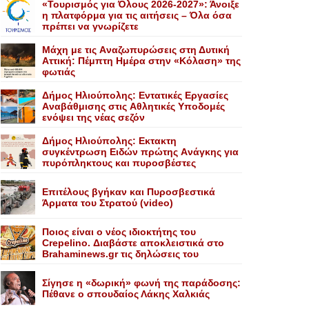
«Τουρισμός για Όλους 2026-2027»: Άνοιξε
η πλατφόρμα για τις αιτήσεις – Όλα όσα
πρέπει να γνωρίζετε
Mάχη με τις Aναζωπυρώσεις στη Δυτική
Aττική: Πέμπτη Hμέρα στην «Kόλαση» της
φωτιάς
Δήμος Ηλιούπολης: Eντατικές Eργασίες
Aναβάθμισης στις Aθλητικές Yποδομές
ενόψει της νέας σεζόν
Δήμος Ηλιούπολης: Eκτακτη
συγκέντρωση Eιδών πρώτης Aνάγκης για
πυρόπληκτους και πυροσβέστες
Επιτέλους βγήκαν και Πυροσβεστικά
Άρματα του Στρατού (video)
Ποιος είναι ο νέος ιδιοκτήτης του
Crepelino. Διαβάστε αποκλειστικά στο
Brahaminews.gr τις δηλώσεις του
Σίγησε η «δωρική» φωνή της παράδοσης:
Πέθανε o σπουδαίος Λάκης Xαλκιάς