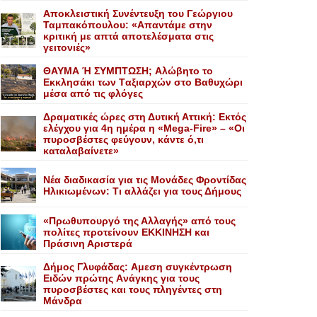
Αποκλειστική Συνέντευξη του Γεώργιου
Ταμπακόπουλου: «Απαντάμε στην
κριτική με απτά αποτελέσματα στις
γειτονιές»
ΘΑΥΜΑ Ή ΣΥΜΠΤΩΣΗ; Aλώβητο το
Eκκλησάκι των Tαξιαρχών στο Bαθυχώρι
μέσα από τις φλόγες
Δραματικές ώρες στη Δυτική Αττική: Εκτός
ελέγχου για 4η ημέρα η «Mega-Fire» – «Οι
πυροσβέστες φεύγουν, κάντε ό,τι
καταλαβαίνετε»
Nέα διαδικασία για τις Mονάδες Φροντίδας
Hλικιωμένων: Tι αλλάζει για τους Δήμους
«Πρωθυπουργό της Αλλαγής» από τους
πολίτες προτείνουν EKKINHΣΗ και
Πράσινη Αριστερά
Δήμος Γλυφάδας: Aμεση συγκέντρωση
Eιδών πρώτης Aνάγκης για τους
πυροσβέστες και τους πληγέντες στη
Mάνδρα