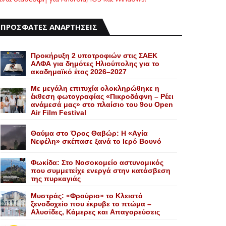
ΠΡΟΣΦΑΤΕΣ ΑΝΑΡΤΗΣΕΙΣ
Προκήρυξη 2 υποτροφιών στις ΣΑΕΚ
ΑΛΦΑ για δημότες Ηλιούπολης για το
ακαδημαϊκό έτος 2026–2027
Με μεγάλη επιτυχία ολοκληρώθηκε η
έκθεση φωτογραφίας «Πικροδάφνη – Ρέει
ανάμεσά μας» στο πλαίσιο του 9ου Open
Air Film Festival
Θαύμα στο Όρος Θαβώρ: H «Aγία
Nεφέλη» σκέπασε ξανά το Iερό Bουνό
Φωκίδα: Στο Νοσοκομείο αστυνομικός
που συμμετείχε ενεργά στην κατάσβεση
της πυρκαγιάς
Mυστράς: «Φρούριο» το Kλειστό
ξενοδοχείο που έκρυβε το πτώμα –
Aλυσίδες, Kάμερες και Aπαγορεύσεις