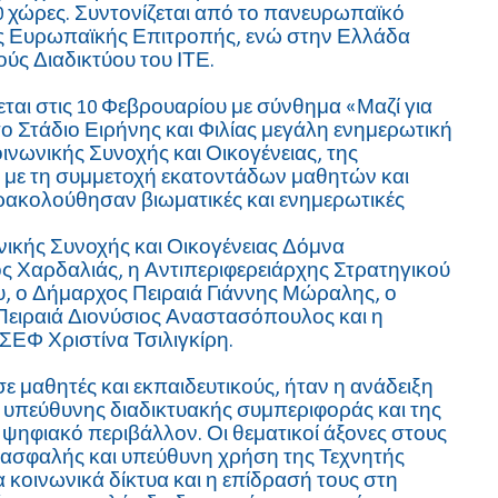
0 χώρες. Συντονίζεται από το πανευρωπαϊκό
της Ευρωπαϊκής Επιτροπής, ενώ στην Ελλάδα
ύς Διαδικτύου του ΙΤΕ.
εται στις 10 Φεβρουαρίου με σύνθημα «Μαζί για
ο Στάδιο Ειρήνης και Φιλίας μεγάλη ενημερωτική
ινωνικής Συνοχής και Οικογένειας, της
ά, με τη συμμετοχή εκατοντάδων μαθητών και
ρακολούθησαν βιωματικές και ενημερωτικές
ικής Συνοχής και Οικογένειας Δόμνα
ος Χαρδαλιάς, η Αντιπεριφερειάρχης Στρατηγικού
, ο Δήμαρχος Πειραιά Γιάννης Μώραλης, ο
Πειραιά Διονύσιος Αναστασόπουλος και η
ΣΕΦ Χριστίνα Τσιλιγκίρη.
μαθητές και εκπαιδευτικούς, ήταν η ανάδειξη
ς υπεύθυνης διαδικτυακής συμπεριφοράς και της
ψηφιακό περιβάλλον. Οι θεματικοί άξονες στους
ασφαλής και υπεύθυνη χρήση της Τεχνητής
οινωνικά δίκτυα και η επίδρασή τους στη