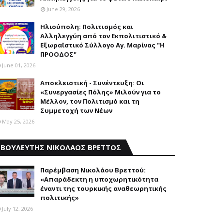
June 29, 2026
Ηλιούπολη: Πολιτισμός και
Aλληλεγγύη από τον Εκπολιτιστικό &
Εξωραϊστικό Σύλλογο Αγ. Μαρίνας "Η
ΠΡΟΟΔΟΣ"
June 01, 2026
Αποκλειστική - Συνέντευξη: Οι
«Συνεργασίες Πόλης» Μιλούν για το
Μέλλον, τον Πολιτισμό και τη
Συμμετοχή των Νέων
May 25, 2026
ΒΟΥΛΕΥΤΗΣ ΝΙΚΟΛΑΟΣ ΒΡΕΤΤΟΣ
Παρέμβαση Nικολάου Bρεττού:
«Aπαράδεκτη η υποχωρητικότητα
έναντι της τουρκικής αναθεωρητικής
πολιτικής»
July 12, 2026