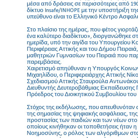
μέσα από δράσεις σε περισσότερες από 19
δίκτυο Insafe/INHOPE με την υποστήριξη 
υπεύθυνο είναι το Ελληνικό Κέντρο Ασφαλο
Στο πλαίσιο της ημέρας, που φέτος γιορτάζ
ένα καλύτερο διαδίκτυο», διοργανώθηκε στ
ημερίδα, υπό την αιγίδα του Υπουργείου Κο
Περιφέρειας Αττικής και του Δήμου Πειραι
μαθητριών Γυμνασίων του Πειραιά που πα
παρεμβάσεις.
Χαιρετισμό απηύθυναν η Υπουργός Κοινων
Μιχαηλίδου, ο Περιφερειάρχης Αττικής Νίκ
Σχεδιασμού Αττικής Σταυρούλα Αντωνάκου
Διευθυντής Δευτεροβάθμιας Εκπαίδευσης 
Πρόεδρος του Διοικητικού Συμβουλίου του 
Στόχος της εκδήλωσης, που απευθυνόταν σε 
της σημασίας της ψηφιακής ασφάλειας, τη
προστασίας των παιδιών και των νέων στο 
οποίους κινήθηκαν οι τοποθετήσεις ήταν η 
Νοημοσύνης, ο ρόλος των αλγόριθμων στα κ