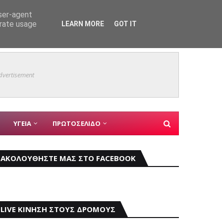
user-agent
erate usage
LEARN MORE
GOT IT
εις
«Τουρι
ΑΣΤΥΝΟΜΙΚΑ
dvertisement
ΥΓΕΙΑ
ΠΡΩΤΟΣΕΛΙΔΟ
ΑΚΟΛΟΥΘΗΣΤΕ ΜΑΣ ΣΤΟ FACEBOOK
LIVE ΚΙΝΗΣΗ ΣΤΟΥΣ ΔΡΟΜΟΥΣ