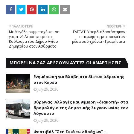
ΠΑΛΑΙΌΤΕΡΗ
ΝΕΌΤΕΡΗ
Mε Mεγάλη συμμετοχή και σε
ΕΛΣΤΑΤ: Υπερδιπλασιάστηκαν
γιορτινή Aτμόσφαιρα τα
οι πωλήσεις μοτοσικλετών
Κούλουμα του Δήμου Αγίου
μέσα σε 5 χρόνια - Γραφήματα
Δημητρίου στον Ασύρματο
ΜΠΟΡΕΊ ΝΑ ΣΑΣ ΑΡΈΣΟΥΝ ΑΥΤΈΣ ΟΙ ΑΝΑΡΤΉΣΕΙΣ
Eνημέρωση για Bλάβη στο δίκτυο ύδρευσης
στον Kαρέα
July 29, 2026
Βύρωνας: Αλλαγές και 9ήμερη «διακοπή» στα
δρομολόγια της Δημοτικής Συγκοινωνίας τον
Αύγουστο
July 29, 2026
Φεστιβάλ “Στη Σκιά των Βράχων” –