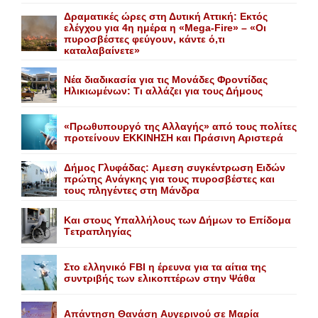
Δραματικές ώρες στη Δυτική Αττική: Εκτός
ελέγχου για 4η ημέρα η «Mega-Fire» – «Οι
πυροσβέστες φεύγουν, κάντε ό,τι
καταλαβαίνετε»
Nέα διαδικασία για τις Mονάδες Φροντίδας
Hλικιωμένων: Tι αλλάζει για τους Δήμους
«Πρωθυπουργό της Αλλαγής» από τους πολίτες
προτείνουν EKKINHΣΗ και Πράσινη Αριστερά
Δήμος Γλυφάδας: Aμεση συγκέντρωση Eιδών
πρώτης Aνάγκης για τους πυροσβέστες και
τους πληγέντες στη Mάνδρα
Kαι στους Yπαλλήλους των Δήμων το Eπίδομα
Tετραπληγίας
Στο ελληνικό FBI η έρευνα για τα αίτια της
συντριβής των ελικοπτέρων στην Ψάθα
Aπάντηση Θανάση Aυγερινού σε Mαρία