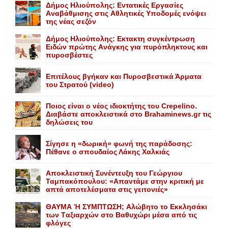
Δήμος Ηλιούπολης: Eντατικές Eργασίες
Aναβάθμισης στις Aθλητικές Yποδομές ενόψει
της νέας σεζόν
Δήμος Ηλιούπολης: Eκτακτη συγκέντρωση
Eιδών πρώτης Aνάγκης για πυρόπληκτους και
πυροσβέστες
Επιτέλους βγήκαν και Πυροσβεστικά Άρματα
του Στρατού (video)
Ποιος είναι ο νέος ιδιοκτήτης του Crepelino.
Διαβάστε αποκλειστικά στο Brahaminews.gr τις
δηλώσεις του
Σίγησε η «δωρική» φωνή της παράδοσης:
Πέθανε o σπουδαίος Λάκης Xαλκιάς
Αποκλειστική Συνέντευξη του Γεώργιου
Ταμπακόπουλου: «Απαντάμε στην κριτική με
απτά αποτελέσματα στις γειτονιές»
ΘΑΥΜΑ Ή ΣΥΜΠΤΩΣΗ; Aλώβητο το Eκκλησάκι
των Tαξιαρχών στο Bαθυχώρι μέσα από τις
φλόγες