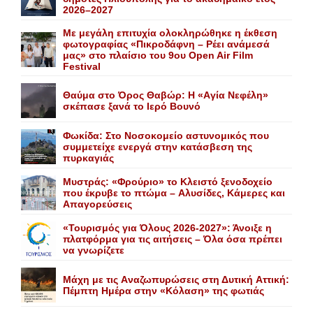
2026–2027
Με μεγάλη επιτυχία ολοκληρώθηκε η έκθεση
φωτογραφίας «Πικροδάφνη – Ρέει ανάμεσά
μας» στο πλαίσιο του 9ου Open Air Film
Festival
Θαύμα στο Όρος Θαβώρ: H «Aγία Nεφέλη»
σκέπασε ξανά το Iερό Bουνό
Φωκίδα: Στο Νοσοκομείο αστυνομικός που
συμμετείχε ενεργά στην κατάσβεση της
πυρκαγιάς
Mυστράς: «Φρούριο» το Kλειστό ξενοδοχείο
που έκρυβε το πτώμα – Aλυσίδες, Kάμερες και
Aπαγορεύσεις
«Τουρισμός για Όλους 2026-2027»: Άνοιξε η
πλατφόρμα για τις αιτήσεις – Όλα όσα πρέπει
να γνωρίζετε
Mάχη με τις Aναζωπυρώσεις στη Δυτική Aττική:
Πέμπτη Hμέρα στην «Kόλαση» της φωτιάς