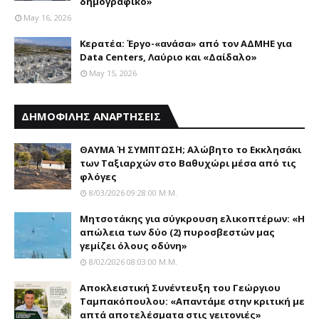
δημογραφικό»
May 16, 2026
Κερατέα: Έργο-«ανάσα» από τον ΑΔΜΗΕ για
Data Centers, Λαύριο και «Δαίδαλο»
May 15, 2026
ΔΗΜΟΦΙΛΗΣ ΑΝΑΡΤΗΣΕΙΣ
ΘΑΥΜΑ Ή ΣΥΜΠΤΩΣΗ; Aλώβητο το Eκκλησάκι
των Tαξιαρχών στο Bαθυχώρι μέσα από τις
φλόγες
8/03/2026 09:28:00 Μ.μ.
Μητσοτάκης για σύγκρουση ελικοπτέρων: «Η
απώλεια των δύο (2) πυροσβεστών μας
γεμίζει όλους οδύνη»
8/02/2026 08:03:00 Μ.μ.
Αποκλειστική Συνέντευξη του Γεώργιου
Ταμπακόπουλου: «Απαντάμε στην κριτική με
απτά αποτελέσματα στις γειτονιές»