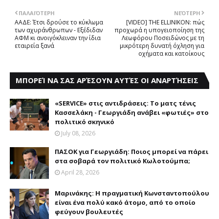
ΠΑΛΑΙΌΤΕΡΗ
ΝΕΌΤΕΡΗ
AAΔE: Έτσι δρούσε το κύκλωμα
[VIDEO] THE ELLINIKON: πώς
των αχυράνθρωπων - Εξέδιδαν
προχωρά η υπογειοποίηση της
ΑΦΜ κι ανοιγόκλειναν την ίδια
Λεωφόρου Ποσειδώνος με τη
εταιρεία ξανά
μικρότερη δυνατή όχληση για
οχήματα και κατοίκους
ΜΠΟΡΕΊ ΝΑ ΣΑΣ ΑΡΈΣΟΥΝ ΑΥΤΈΣ ΟΙ ΑΝΑΡΤΉΣΕΙΣ
«SERVICE» στις αντιδράσεις: Το ματς τένις
Κασσελάκη - Γεωργιάδη ανάβει «φωτιές» στο
πολιτικό σκηνικό
July 08, 2026
ΠAΣΟΚ για Γεωργιάδη: Ποιος μπορεί να πάρει
στα σοβαρά τον πολιτικό Kωλοτούμπα;
April 28, 2026
Mαρινάκης: H πραγματική Kωνσταντοπούλου
είναι ένα πολύ κακό άτομο, από το οποίο
φεύγουν βουλευτές