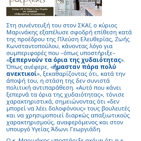
Στη συνέντευξή του στον ΣΚΑΪ, ο κύριος
Μαρινάκης εξαπέλυσε σφοδρή επίθεση κατά
της προέδρου της Πλεύση Ελευθερίας, Ζωής
Κωνσταντοπούλου, κάνοντας λόγο για
συμπεριφορές που –όπως υποστήριξε–
«
ξεπερνούν τα όρια της χυδαιότητας
».
Όπως ανέφερε, «
ήμασταν πάρα πολύ
ανεκτικοί
», ξεκαθαρίζοντας ότι, κατά την
άποψή του, η στάση της δεν συνιστά
πολιτική αντιπαράθεση. «Αυτό που κάνει
ξεπερνά τα όρια της χυδαιότητας», τόνισε
χαρακτηριστικά, σημειώνοντας ότι «δεν
μπορεί να λέει δολοφόνους» τους βουλευτές
και να χρησιμοποιεί διαρκώς απαξιωτικούς
χαρακτηρισμούς, αναφερόμενος και στον
υπουργό Υγείας Άδωνι Γεωργιάδη.
Ο κ. Μαρινάκης υποστήριξε ακόμη ότι η κ.