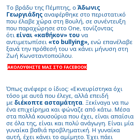
Το βράδυ της Πέμπτης, ο
Άδωνις
Γεωργιάδης
αναφέρθηκε στο περιστατικό
που έλαβε χώρα στη Βουλή, σε συνέντευξη
που παραχώρησε στο One, τονίζοντας
ότι
είναι «καθήκον» του
να
αντιμετωπίσει
«το bullying»,
ενώ επανέλαβε
ξανά την πρόθεσή του να κάνει μήνυση στη
Ζωή Κωνσταντοπούλου.
ΑΚΟΛΟΥΘΗΣΤΕ ΜΑΣ ΣΤΟ FACEBOOK
Όπως ανέφερε ο ίδιος: «Εκνευρίστηκα όχι
τόσο με αυτά που έλεγε, αλλά επειδή
με
διέκοπτε ασταμάτητα
. Ξεκίναγα να πω
ένα επιχείρημα και φώναζε από κάτω. Μέσα
στα πολλά κουσούρια που έχει, είναι απαίσια
σε όλα της, είναι και πολύ ανάγωγη. Είναι μία
γυναίκα βαθιά προβληματική. Η γυναίκα
αυτή, έχει κάνει το αμίμητο. Έχει πάει