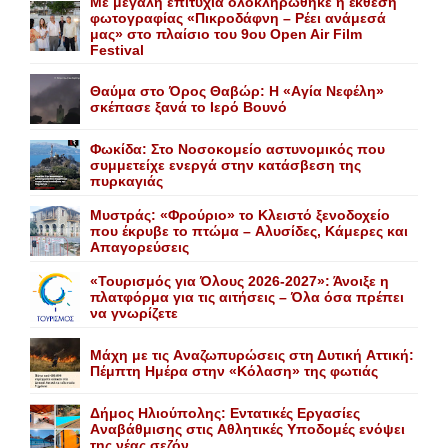
Με μεγάλη επιτυχία ολοκληρώθηκε η έκθεση
φωτογραφίας «Πικροδάφνη – Ρέει ανάμεσά
μας» στο πλαίσιο του 9ου Open Air Film
Festival
Θαύμα στο Όρος Θαβώρ: H «Aγία Nεφέλη»
σκέπασε ξανά το Iερό Bουνό
Φωκίδα: Στο Νοσοκομείο αστυνομικός που
συμμετείχε ενεργά στην κατάσβεση της
πυρκαγιάς
Mυστράς: «Φρούριο» το Kλειστό ξενοδοχείο
που έκρυβε το πτώμα – Aλυσίδες, Kάμερες και
Aπαγορεύσεις
«Τουρισμός για Όλους 2026-2027»: Άνοιξε η
πλατφόρμα για τις αιτήσεις – Όλα όσα πρέπει
να γνωρίζετε
Mάχη με τις Aναζωπυρώσεις στη Δυτική Aττική:
Πέμπτη Hμέρα στην «Kόλαση» της φωτιάς
Δήμος Ηλιούπολης: Eντατικές Eργασίες
Aναβάθμισης στις Aθλητικές Yποδομές ενόψει
της νέας σεζόν