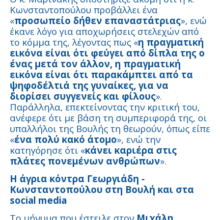
Κωνσταντοπούλου προβάλλει ένα
«
προσωπείο δήθεν επαναστάτριας
», ενώ
έκανε λόγο για αποχωρήσεις στελεχών από
το κόμμα της, λέγοντας πως «
η πραγματική
εικόνα είναι ότι φεύγει από δίπλα της ο
ένας μετά τον άλλον, η πραγματική
εικόνα είναι ότι παρακάμπτει από τα
ψηφοδέλτιά της γυναίκες, για να
διορίσει συγγενείς και φίλους
».
Παράλληλα, επεκτείνοντας την κριτική του,
ανέφερε ότι με βάση τη συμπεριφορά της, οι
υπαλλήλοι της Βουλής τη θεωρούν, όπως είπε
«
ένα πολύ κακό άτομο
», ενώ την
κατηγόρησε ότι «
κάνει καριέρα στις
πλάτες πονεμένων ανθρώπων
».
Η άγρια κόντρα Γεωργιάδη -
Κωνσταντοπούλου στη Βουλή και στα
social media
Το μήνυμα που έστειλε στον
Μιχάλη