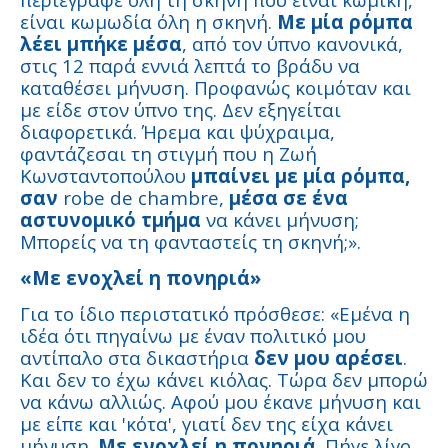
είναι κωμωδία όλη η σκηνή.
Με μία ρόμπα
λέει μπήκε μέσα
, από τον ύπνο κανονικά,
στις 12 παρά εννιά λεπτά το βράδυ να
καταθέσει μήνυση. Προφανώς κοιμόταν και
με είδε στον ύπνο της. Δεν εξηγείται
διαφορετικά. Ήρεμα και ψύχραιμα,
φαντάζεσαι τη στιγμή που η Ζωή
Κωνσταντοπούλου
μπαίνει με μία ρόμπα,
σαν
robe de chambre,
μέσα σε ένα
αστυνομικό τμήμα
να κάνει μήνυση;
Μπορείς να τη φανταστείς τη σκηνή;».
«Με ενοχλεί η πονηριά»
Για το ίδιο περιστατικό πρόσθεσε: «Εμένα η
ιδέα ότι πηγαίνω με έναν πολιτικό μου
αντίπαλο στα δικαστήρια
δεν μου αρέσει
.
Και δεν το έχω κάνει κιόλας. Τώρα δεν μπορώ
να κάνω αλλιώς. Αφού μου έκανε μήνυση και
με είπε και 'κότα', γιατί δεν της είχα κάνει
μήνυση.
Με ενοχλεί η πονηριά
. Πήγε λίγο