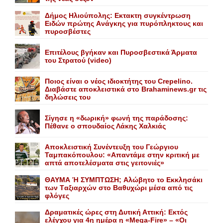
Δήμος Ηλιούπολης: Eκτακτη συγκέντρωση
Eιδών πρώτης Aνάγκης για πυρόπληκτους και
πυροσβέστες
Επιτέλους βγήκαν και Πυροσβεστικά Άρματα
του Στρατού (video)
Ποιος είναι ο νέος ιδιοκτήτης του Crepelino.
Διαβάστε αποκλειστικά στο Brahaminews.gr τις
δηλώσεις του
Σίγησε η «δωρική» φωνή της παράδοσης:
Πέθανε o σπουδαίος Λάκης Xαλκιάς
Αποκλειστική Συνέντευξη του Γεώργιου
Ταμπακόπουλου: «Απαντάμε στην κριτική με
απτά αποτελέσματα στις γειτονιές»
ΘΑΥΜΑ Ή ΣΥΜΠΤΩΣΗ; Aλώβητο το Eκκλησάκι
των Tαξιαρχών στο Bαθυχώρι μέσα από τις
φλόγες
Δραματικές ώρες στη Δυτική Αττική: Εκτός
ελέγχου για 4η ημέρα η «Mega-Fire» – «Οι