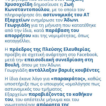
Χρυσοχοΐδη
δημοσίευσε η
Ζωή
Κωνσταντοπούλου
, με το οποίο τον
πληροφόρησε ότι
αστυνομικός του ΑΤ
Εξαρχείων
ενημέρωσε τον
Άδωνι
Γεωργιάδη
για τη μήνυση που κατατέθηκε
από την ίδια, κατά
παράβαση του
απορρήτου
και της νομιμότητας, όπως
καταγγέλλει.
Η
πρόεδρος της Πλεύσης Ελευθερίας
,
προέβη σε σχετική ανάρτηση στο Facebook,
μετά την
επεισοδιακή συνεδρίαση στη
Βουλή
, όπου με τον Άδωνι
Γεωργιάδη
αντάλλαξαν βαριές κουβέντες
.
Η ίδια έκανε λόγο για
«παρακράτος»,
καθώς
υποστήριξε πως ο υπουργός «ομολόγησε πως
αστυνομικός του τμήματος
Εξαρχείων
παραβιάζοντας το καθήκον
του
, του απέστειλε μήνυμα και του
γνωστοποίησε
απόρρητα της