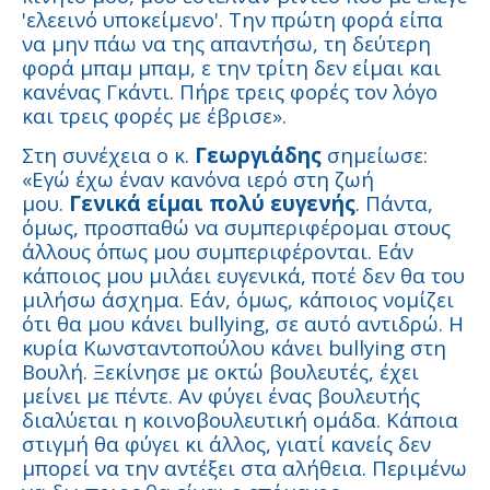
'ελεεινό υποκείμενο'. Την πρώτη φορά είπα
να μην πάω να της απαντήσω, τη δεύτερη
φορά μπαμ μπαμ, ε την τρίτη δεν είμαι και
κανένας Γκάντι. Πήρε τρεις φορές τον λόγο
και τρεις φορές με έβρισε».
Στη συνέχεια ο κ.
Γεωργιάδης
σημείωσε:
«Εγώ έχω έναν κανόνα ιερό στη ζωή
μου.
Γενικά είμαι πολύ ευγενής
. Πάντα,
όμως, προσπαθώ να συμπεριφέρομαι στους
άλλους όπως μου συμπεριφέρονται. Εάν
κάποιος μου μιλάει ευγενικά, ποτέ δεν θα του
μιλήσω άσχημα. Εάν, όμως, κάποιος νομίζει
ότι θα μου κάνει bullying, σε αυτό αντιδρώ. Η
κυρία Κωνσταντοπούλου κάνει bullying στη
Βουλή. Ξεκίνησε με οκτώ βουλευτές, έχει
μείνει με πέντε. Αν φύγει ένας βουλευτής
διαλύεται η κοινοβουλευτική ομάδα. Κάποια
στιγμή θα φύγει κι άλλος, γιατί κανείς δεν
μπορεί να την αντέξει στα αλήθεια. Περιμένω