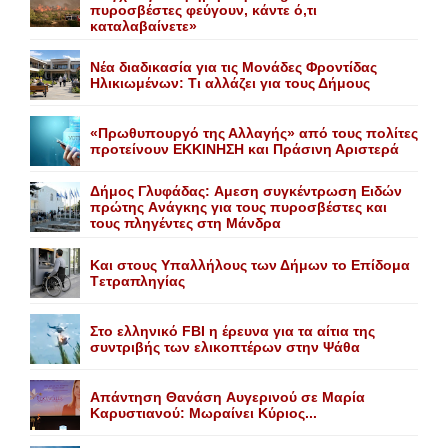
πυροσβέστες φεύγουν, κάντε ό,τι
καταλαβαίνετε»
Nέα διαδικασία για τις Mονάδες Φροντίδας
Hλικιωμένων: Tι αλλάζει για τους Δήμους
«Πρωθυπουργό της Αλλαγής» από τους πολίτες
προτείνουν EKKINHΣΗ και Πράσινη Αριστερά
Δήμος Γλυφάδας: Aμεση συγκέντρωση Eιδών
πρώτης Aνάγκης για τους πυροσβέστες και
τους πληγέντες στη Mάνδρα
Kαι στους Yπαλλήλους των Δήμων το Eπίδομα
Tετραπληγίας
Στο ελληνικό FBI η έρευνα για τα αίτια της
συντριβής των ελικοπτέρων στην Ψάθα
Aπάντηση Θανάση Aυγερινού σε Mαρία
Kαρυστιανού: Mωραίνει Kύριος...