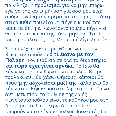
πριν λήξει η προθεσμία, για να μην μπορώ
εγώ να της κάνω μήνυση για όσα μου είχε
σούρει εκείνη την ημέρα και σήμερα, μετά τη
στιχομυθία που είχαμε, πήγε η κ. Ρούσσου
και είπε ότι η κ. Κωνσταντοπούλου πήγε για
να μην μπορώ να της κάνω μήνυση. Το είπε η
ίδια η βουλευτής της. Μετά από λίγα λεπτά».
Στη συνέχεια ανέφερε: «Θα κάνω με την
Κωνσταντοπούλου
ό,τι έκανα με τον
Πολάκη
. Τον κέρδισα σε όλα τα δικαστήρια
και
τώρα έχει γίνει αρνάκι
. Το ίδιο θα
κάνω και με την Κωνσταντοπούλου. Θα με
τσαλακώσει, θα χάσω ψήφους, κάποιοι θα
πουν 'μην ασχολείσαι μαζί της', αλλά εγώ θα
κάνω το καθήκον μου στη Δημοκρατία. Το να
αντιμετωπίσω το bullying της Ζωής
Κωνσταντοπούλου είναι το καθήκον μου στη
Δημοκρατία. Γιατί ξέρω ότι αυτό δεν
μπορούν να το κάνουν πολλοί βουλευτές. Οι