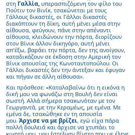
στη
Γαλλία,
υπερασπιζόμενη τον φίλο του
Πούτιν τον Βινίκ, τσακώνεται με τους
Γάλλους δικαστές, οι Γάλλοι δικαστές
διακόπτουν τη δίκη, αυτή μένει μέσα στην
αίθουσα, φεύγουν, πάνε στην απέναντι
αίθουσα, κλειδώνουν την πόρτα, διορίζουν
στον Βίνικ άλλον δικηγόρο, αυτή μένει
απ'έξω, βαράει την πόρτα, δεν της ανοίγουν,
καταδικάζουν σε έκδοση στην Αμερική τον
Βίνικ απουσίας της Κωνσταντοπούλου. Οι
Γάλλοι δικαστές δεν την άντεξαν και έφυγαν
και πήγαν σε άλλη αίθουσα».
Και πρόσθεσε: «Καταλαβαίνω ότι η εικόνα η
δική μου να φωνάζω στη Βουλή δεν είναι
σωστή. Αλλά σήμερα τσακωνόταν με τον
Γεωργαντά, με την Κεραμέως, με εμένα. Με
εμένα δε, τσακώθηκε εν τη απουσία
μου.
Άρχισε να με βρίζει
, εγώ είχα πάρα
πολλή δουλειά και άρχισε να χτυπάει το
κινητό μου, μου έστελναν βίντεο που με έλεγε