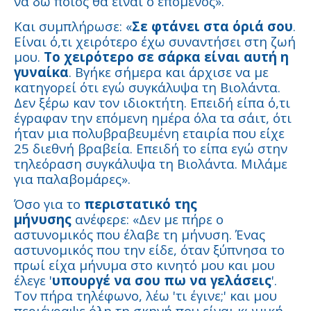
να δω ποιος θα είναι ο επόμενος».
Και συμπλήρωσε: «
Σε φτάνει στα όριά σου
.
Είναι ό,τι χειρότερο έχω συναντήσει στη ζωή
μου.
Το χειρότερο σε σάρκα είναι αυτή η
γυναίκα
. Βγήκε σήμερα και άρχισε να με
κατηγορεί ότι εγώ συγκάλυψα τη Βιολάντα.
Δεν ξέρω καν τον ιδιοκτήτη. Επειδή είπα ό,τι
έγραφαν την επόμενη ημέρα όλα τα σάιτ, ότι
ήταν μια πολυβραβευμένη εταιρία που είχε
25 διεθνή βραβεία. Επειδή το είπα εγώ στην
τηλεόραση συγκάλυψα τη Βιολάντα. Μιλάμε
για παλαβομάρες».
Όσο για το
περιστατικό της
μήνυσης
ανέφερε: «Δεν με πήρε ο
αστυνομικός που έλαβε τη μήνυση. Ένας
αστυνομικός που την είδε, όταν ξύπνησα το
πρωί είχα μήνυμα στο κινητό μου και μου
έλεγε '
υπουργέ να σου πω να γελάσεις
'.
Τον πήρα τηλέφωνο, λέω 'τι έγινε;' και μου
περιέγραψε όλη τη σκηνή που είναι κωμική,