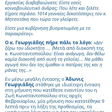
Εργασίας διαβεβαιώνατε; Είστε εσείς
κοινοβουλευτικό άνδρας; Που λέτε και ξελέτε.
Είχατε περάσει 1014 γενναίες δεκατέσσερις τον κ.
Μητσοτάκη που τώρα τον γλείφετε.
Είστε μια κυβέρνηση βυσματωμένη με το
παρακράτος».
Ο κ. Γεωργιάδης πήρε πάλι το λόγο:
«
Δεν
ξέρω τον ιδιοκτήτη …. (
Μετά από διακοπή της
κ. Κωνσταντοπούλου
: Είναι ανάγωγη, δεν θέλω
καμία διακοπή από αυτή τη γελοία)…. Να μάθει
αγωγή που δεν της έμαθαν ο πατέρας της και η
μάνας της...»
Εν μέσω μεγάλη έντασης ο
Άδωνις
Γεωργιάδης
στάθηκε με ιδιαίτερη ένταση
στη μήνυση που κατέθεσε εναντίον του η
Ζωή Κωνσταντοπούλου στις αρχές
Φεβρουαρίου, μία μήνυση που κατατέθηκε 9
λεπτά πριν τη λήξη της προθεσμίας, τα
μεσάνυχτα λέγοντας για όσα του καταλόγισε