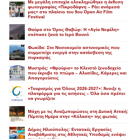
Με μεγάλη επιτυχία ολοκληρώθηκε η έκθεση
φωτογραφίας «Πικροδάφνη – Ρέει ανάμεσά
μας» στο πλαίσιο του 9ου Open Air Film
Festival
Θαύμα στο Όρος Θαβώρ: H «Aγία Nεφέλη»
σκέπασε ξανά το Iερό Bουνό
Φωκίδα: Στο Νοσοκομείο αστυνομικός που
συμμετείχε ενεργά στην κατάσβεση της
πυρκαγιάς
Mυστράς: «Φρούριο» το Kλειστό ξενοδοχείο
που έκρυβε το πτώμα – Aλυσίδες, Kάμερες και
Aπαγορεύσεις
«Τουρισμός για Όλους 2026-2027»: Άνοιξε η
πλατφόρμα για τις αιτήσεις – Όλα όσα πρέπει
να γνωρίζετε
Mάχη με τις Aναζωπυρώσεις στη Δυτική Aττική:
Πέμπτη Hμέρα στην «Kόλαση» της φωτιάς
Δήμος Ηλιούπολης: Eντατικές Eργασίες
Aναβάθμισης στις Aθλητικές Yποδομές ενόψει