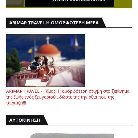
ARIMAR TRAVEL Η ΟΜΟΡΦΟΤΕΡΗ ΜΕΡΑ
ARIMAR TRAVEL - Γάμος: Η ομορφότερη στιγμή στο ξεκίνημα
της ζωής ενός ζευγαριού…δώστε της την αξία που της
ταιριάζει!!!
ΑΥΤΟΚΙΝΗΣΗ