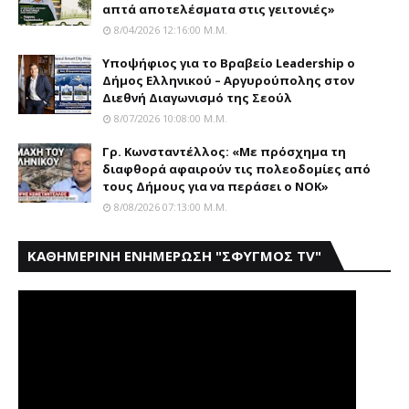
απτά αποτελέσματα στις γειτονιές»
8/04/2026 12:16:00 Μ.μ.
Yποψήφιος για το Bραβείο Leadership ο
Δήμος Ελληνικού – Αργυρούπολης στον
Διεθνή Διαγωνισμό της Σεούλ
8/07/2026 10:08:00 Μ.μ.
Γρ. Κωνσταντέλλος: «Με πρόσχημα τη
διαφθορά αφαιρούν τις πολεοδομίες από
τους Δήμους για να περάσει ο NOK»
8/08/2026 07:13:00 Μ.μ.
ΚΑΘΗΜΕΡΙΝΗ ΕΝΗΜΕΡΩΣΗ "ΣΦΥΓΜΟΣ TV"