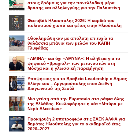
στους δρόμους για την πανελλαδική μέρα
δράσης και αλληλεγγύης για την Παλαιστίνη
Φεστιβάλ Ηλιούπολης 2026: Η καρδιά του
πολιτισμού χτυπά και φέτος στην Ηλιούπολη
Ολοκληρώθηκαν με απόλυτη επιτυχία τα
θαλάσσια μπάνια των μελών του KAΠH
Γλυφάδας
«AMINA» και όχι «ΑΜΥΝΑ»: Η αλήθεια για το
ψηφιακό «βραχιόλι» των μεταναστών στη
Μόσχα και η γλωσσική παρεξήγηση
Yποψήφιος για το Bραβείο Leadership ο Δήμος
Ελληνικού – Αργυρούπολης στον Διεθνή
Διαγωνισμό της Σεούλ
Mια γεύση από την Eυρυτανία στα ράφια όλης
της Ελλάδας: Κυκλοφόρησε η νέα «Μπύρα με
Nερό Aλεστίων»
Προκήρυξη 2 υποτροφιών στις ΣΑΕΚ ΑΛΦΑ για
δημότες Ηλιούπολης για το ακαδημαϊκό έτος
2026–2027