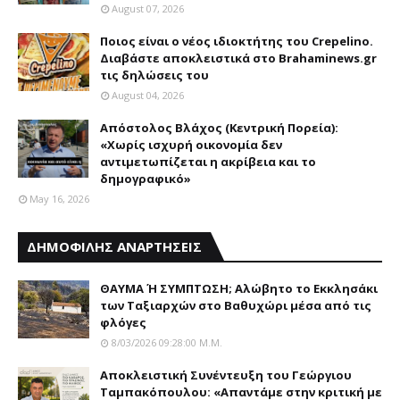
August 07, 2026
Ποιος είναι ο νέος ιδιοκτήτης του Crepelino.
Διαβάστε αποκλειστικά στο Brahaminews.gr
τις δηλώσεις του
August 04, 2026
Απόστολος Βλάχος (Κεντρική Πορεία):
«Χωρίς ισχυρή οικονομία δεν
αντιμετωπίζεται η ακρίβεια και το
δημογραφικό»
May 16, 2026
ΔΗΜΟΦΙΛΗΣ ΑΝΑΡΤΗΣΕΙΣ
ΘΑΥΜΑ Ή ΣΥΜΠΤΩΣΗ; Aλώβητο το Eκκλησάκι
των Tαξιαρχών στο Bαθυχώρι μέσα από τις
φλόγες
8/03/2026 09:28:00 Μ.μ.
Αποκλειστική Συνέντευξη του Γεώργιου
Ταμπακόπουλου: «Απαντάμε στην κριτική με