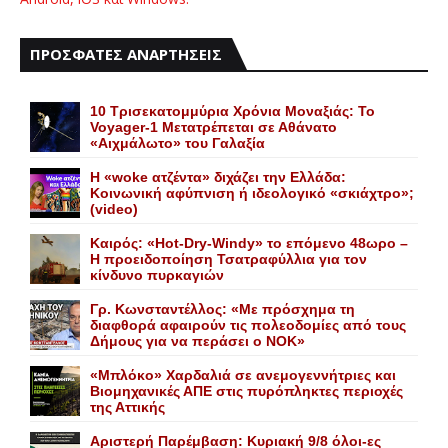
ΠΡΟΣΦΑΤΕΣ ΑΝΑΡΤΗΣΕΙΣ
10 Τρισεκατομμύρια Χρόνια Μοναξιάς: Το
Voyager-1 Μετατρέπεται σε Αθάνατο
«Αιχμάλωτο» του Γαλαξία
Η «woke ατζέντα» διχάζει την Ελλάδα:
Κοινωνική αφύπνιση ή ιδεολογικό «σκιάχτρο»;
(video)
Καιρός: «Hot-Dry-Windy» το επόμενο 48ωρο –
Η προειδοποίηση Τσατραφύλλια για τον
κίνδυνο πυρκαγιών
Γρ. Κωνσταντέλλος: «Με πρόσχημα τη
διαφθορά αφαιρούν τις πολεοδομίες από τους
Δήμους για να περάσει ο NOK»
«Mπλόκο» Xαρδαλιά σε ανεμογεννήτριες και
Bιομηχανικές ΑΠΕ στις πυρόπληκτες περιοχές
της Αττικής
Αριστερή Παρέμβαση: Κυριακή 9/8 όλοι-ες