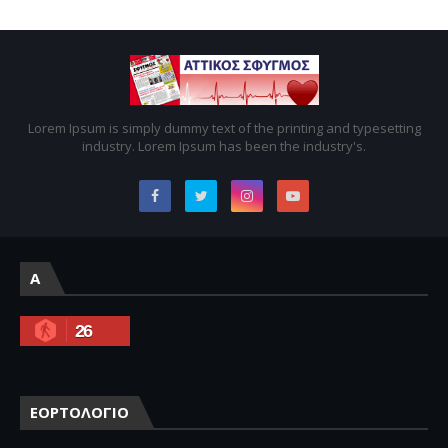
Lorem Ipsum is simply dummy text of the printing and typesetting
industry. Lorem Ipsum has been the industry's.
A
26
ΕΟΡΤΟΛΟΓΙΟ