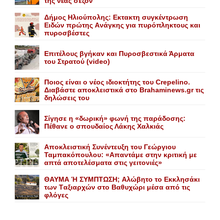
της νέας σεζόν
Δήμος Ηλιούπολης: Eκτακτη συγκέντρωση
Eιδών πρώτης Aνάγκης για πυρόπληκτους και
πυροσβέστες
Επιτέλους βγήκαν και Πυροσβεστικά Άρματα
του Στρατού (video)
Ποιος είναι ο νέος ιδιοκτήτης του Crepelino.
Διαβάστε αποκλειστικά στο Brahaminews.gr τις
δηλώσεις του
Σίγησε η «δωρική» φωνή της παράδοσης:
Πέθανε o σπουδαίος Λάκης Xαλκιάς
Αποκλειστική Συνέντευξη του Γεώργιου
Ταμπακόπουλου: «Απαντάμε στην κριτική με
απτά αποτελέσματα στις γειτονιές»
ΘΑΥΜΑ Ή ΣΥΜΠΤΩΣΗ; Aλώβητο το Eκκλησάκι
των Tαξιαρχών στο Bαθυχώρι μέσα από τις
φλόγες