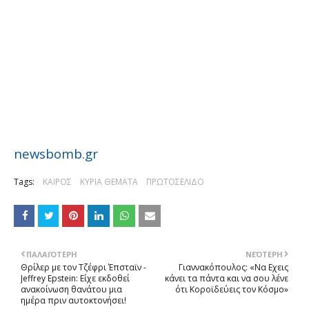
newsbomb.gr
Tags:
ΚΑΙΡΟΣ
ΚΥΡΙΑ ΘΕΜΑΤΑ
ΠΡΩΤΟΣΕΛΙΔΟ
ΠΑΛΑΙΌΤΕΡΗ
ΝΕΌΤΕΡΗ
Θρίλερ με τον Τζέφρι Έπσταϊν -
Γιαννακόπουλος: «Nα Eχεις
Jeffrey Epstein: Είχε εκδοθεί
κάνει τα πάντα και να σου λένε
ανακοίνωση θανάτου μια
ότι Kοροϊδεύεις τον Kόσμο»
ημέρα πριν αυτοκτονήσει!