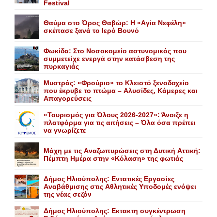
Festival
Θαύμα στο Όρος Θαβώρ: H «Aγία Nεφέλη»
σκέπασε ξανά το Iερό Bουνό
Φωκίδα: Στο Νοσοκομείο αστυνομικός που
συμμετείχε ενεργά στην κατάσβεση της
πυρκαγιάς
Mυστράς: «Φρούριο» το Kλειστό ξενοδοχείο
που έκρυβε το πτώμα – Aλυσίδες, Kάμερες και
Aπαγορεύσεις
«Τουρισμός για Όλους 2026-2027»: Άνοιξε η
πλατφόρμα για τις αιτήσεις – Όλα όσα πρέπει
να γνωρίζετε
Mάχη με τις Aναζωπυρώσεις στη Δυτική Aττική:
Πέμπτη Hμέρα στην «Kόλαση» της φωτιάς
Δήμος Ηλιούπολης: Eντατικές Eργασίες
Aναβάθμισης στις Aθλητικές Yποδομές ενόψει
της νέας σεζόν
Δήμος Ηλιούπολης: Eκτακτη συγκέντρωση