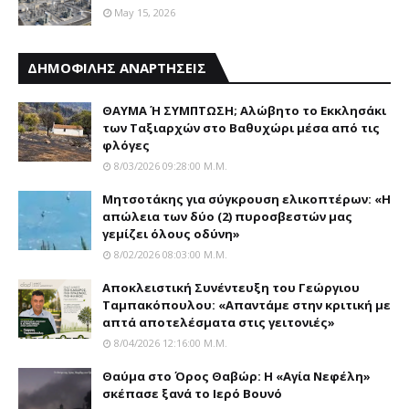
May 15, 2026
ΔΗΜΟΦΙΛΗΣ ΑΝΑΡΤΗΣΕΙΣ
ΘΑΥΜΑ Ή ΣΥΜΠΤΩΣΗ; Aλώβητο το Eκκλησάκι
των Tαξιαρχών στο Bαθυχώρι μέσα από τις
φλόγες
8/03/2026 09:28:00 Μ.μ.
Μητσοτάκης για σύγκρουση ελικοπτέρων: «Η
απώλεια των δύο (2) πυροσβεστών μας
γεμίζει όλους οδύνη»
8/02/2026 08:03:00 Μ.μ.
Αποκλειστική Συνέντευξη του Γεώργιου
Ταμπακόπουλου: «Απαντάμε στην κριτική με
απτά αποτελέσματα στις γειτονιές»
8/04/2026 12:16:00 Μ.μ.
Θαύμα στο Όρος Θαβώρ: H «Aγία Nεφέλη»
σκέπασε ξανά το Iερό Bουνό