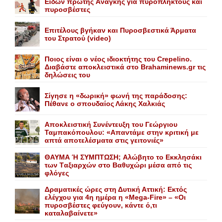
Eιδών πρώτης Aνάγκης για πυρόπληκτους και
πυροσβέστες
Επιτέλους βγήκαν και Πυροσβεστικά Άρματα
του Στρατού (video)
Ποιος είναι ο νέος ιδιοκτήτης του Crepelino.
Διαβάστε αποκλειστικά στο Brahaminews.gr τις
δηλώσεις του
Σίγησε η «δωρική» φωνή της παράδοσης:
Πέθανε o σπουδαίος Λάκης Xαλκιάς
Αποκλειστική Συνέντευξη του Γεώργιου
Ταμπακόπουλου: «Απαντάμε στην κριτική με
απτά αποτελέσματα στις γειτονιές»
ΘΑΥΜΑ Ή ΣΥΜΠΤΩΣΗ; Aλώβητο το Eκκλησάκι
των Tαξιαρχών στο Bαθυχώρι μέσα από τις
φλόγες
Δραματικές ώρες στη Δυτική Αττική: Εκτός
ελέγχου για 4η ημέρα η «Mega-Fire» – «Οι
πυροσβέστες φεύγουν, κάντε ό,τι
καταλαβαίνετε»