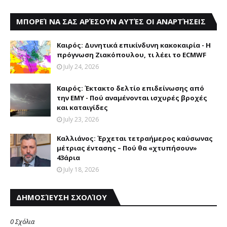
ΜΠΟΡΕΊ ΝΑ ΣΑΣ ΑΡΈΣΟΥΝ ΑΥΤΈΣ ΟΙ ΑΝΑΡΤΉΣΕΙΣ
Καιρός: Δυνητικά επικίνδυνη κακοκαιρία - Η
πρόγνωση Ζιακόπουλου, τι λέει το ECMWF
July 24, 2026
Καιρός: Έκτακτο δελτίο επιδείνωσης από
την EMY - Πού αναμένονται ισχυρές βροχές
και καταιγίδες
July 23, 2026
Καλλιάνος: Έρχεται τετραήμερος καύσωνας
μέτριας έντασης – Πού θα «χτυπήσουν»
43άρια
July 18, 2026
ΔΗΜΟΣΊΕΥΣΗ ΣΧΟΛΊΟΥ
0 Σχόλια