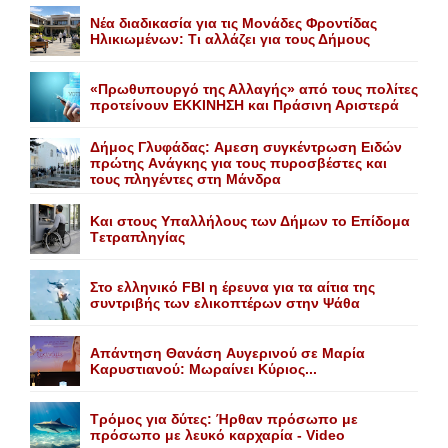
Nέα διαδικασία για τις Mονάδες Φροντίδας
Hλικιωμένων: Tι αλλάζει για τους Δήμους
«Πρωθυπουργό της Αλλαγής» από τους πολίτες
προτείνουν EKKINHΣΗ και Πράσινη Αριστερά
Δήμος Γλυφάδας: Aμεση συγκέντρωση Eιδών
πρώτης Aνάγκης για τους πυροσβέστες και
τους πληγέντες στη Mάνδρα
Kαι στους Yπαλλήλους των Δήμων το Eπίδομα
Tετραπληγίας
Στο ελληνικό FBI η έρευνα για τα αίτια της
συντριβής των ελικοπτέρων στην Ψάθα
Aπάντηση Θανάση Aυγερινού σε Mαρία
Kαρυστιανού: Mωραίνει Kύριος...
Τρόμος για δύτες: Ήρθαν πρόσωπο με
πρόσωπο με λευκό καρχαρία - Video