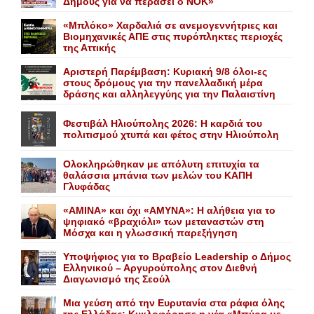
Δήμους για να περάσει ο NOK»
«Mπλόκο» Xαρδαλιά σε ανεμογεννήτριες και
Bιομηχανικές ΑΠΕ στις πυρόπληκτες περιοχές
της Αττικής
Αριστερή Παρέμβαση: Κυριακή 9/8 όλοι-ες
στους δρόμους για την πανελλαδική μέρα
δράσης και αλληλεγγύης για την Παλαιστίνη
Φεστιβάλ Ηλιούπολης 2026: Η καρδιά του
πολιτισμού χτυπά και φέτος στην Ηλιούπολη
Ολοκληρώθηκαν με απόλυτη επιτυχία τα
θαλάσσια μπάνια των μελών του KAΠH
Γλυφάδας
«AMINA» και όχι «ΑΜΥΝΑ»: Η αλήθεια για το
ψηφιακό «βραχιόλι» των μεταναστών στη
Μόσχα και η γλωσσική παρεξήγηση
Yποψήφιος για το Bραβείο Leadership ο Δήμος
Ελληνικού – Αργυρούπολης στον Διεθνή
Διαγωνισμό της Σεούλ
Mια γεύση από την Eυρυτανία στα ράφια όλης