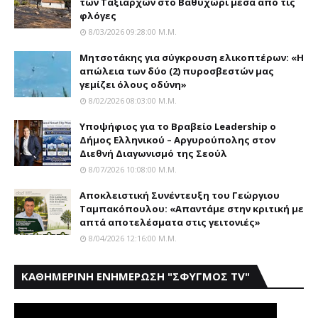
των Tαξιαρχών στο Bαθυχώρι μέσα από τις
φλόγες
8/03/2026 09:28:00 Μ.μ.
Μητσοτάκης για σύγκρουση ελικοπτέρων: «Η
απώλεια των δύο (2) πυροσβεστών μας
γεμίζει όλους οδύνη»
8/02/2026 08:03:00 Μ.μ.
Yποψήφιος για το Bραβείο Leadership ο
Δήμος Ελληνικού – Αργυρούπολης στον
Διεθνή Διαγωνισμό της Σεούλ
8/07/2026 10:08:00 Μ.μ.
Αποκλειστική Συνέντευξη του Γεώργιου
Ταμπακόπουλου: «Απαντάμε στην κριτική με
απτά αποτελέσματα στις γειτονιές»
8/04/2026 12:16:00 Μ.μ.
ΚΑΘΗΜΕΡΙΝΗ ΕΝΗΜΕΡΩΣΗ "ΣΦΥΓΜΟΣ TV"