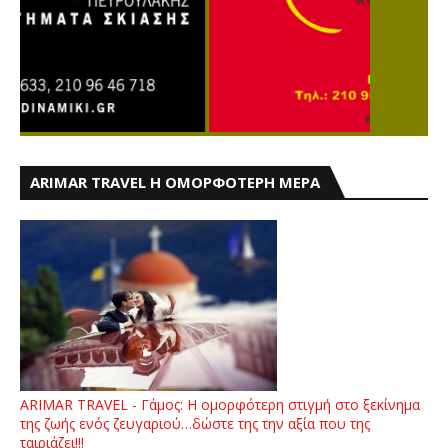
ARIMAR TRAVEL Η ΟΜΟΡΦΟΤΕΡΗ ΜΕΡΑ
ARIMAR TRAVEL - Γάμος: Η ομορφότερη στιγμή στο ξεκίνημα
της ζωής ενός ζευγαριού…δώστε της την αξία που της
ταιριάζει!!!