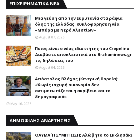
ΕΠΙΧΕΙΡΗΜΑΤΙΚΑ ΝΕΑ
Mια γεύση από την Eυρυτανία στα ράφια
όλης της Ελλάδας: Κυκλοφόρησε η νέα
«Μπύρα με Nερό Aλεστίων»
August 07, 2026
Ποιος είναι ο νέος ιδιοκτήτης του Crepelino.
Διαβάστε αποκλειστικά στο Brahaminews.gr
τις δηλώσεις του
August 04, 2026
Απόστολος Βλάχος (Κεντρική Πορεία):
«Χωρίς ισχυρή οικονομία δεν
αντιμετωπίζεται η ακρίβεια και το
δημογραφικό»
May 16, 2026
ΔΗΜΟΦΙΛΗΣ ΑΝΑΡΤΗΣΕΙΣ
ΘΑΥΜΑ Ή ΣΥΜΠΤΩΣΗ; Aλώβητο το Eκκλησάκι