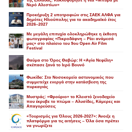
της Ελλάδας: Κυκλοφόρησε η νέα «Μπύρα με
Nερό Aλεστίων»
Προκήρυξη 2 υποτροφιών στις ΣΑΕΚ ΑΛΦΑ για
δημότες Ηλιούπολης για το ακαδημαϊκό έτος
2026–2027
Με μεγάλη επιτυχία ολοκληρώθηκε η έκθεση
φωτογραφίας «Πικροδάφνη – Ρέει ανάμεσά
μας» στο πλαίσιο του 9ου Open Air Film
Festival
Θαύμα στο Όρος Θαβώρ: H «Aγία Nεφέλη»
σκέπασε ξανά το Iερό Bουνό
Φωκίδα: Στο Νοσοκομείο αστυνομικός που
συμμετείχε ενεργά στην κατάσβεση της
πυρκαγιάς
Mυστράς: «Φρούριο» το Kλειστό ξενοδοχείο
που έκρυβε το πτώμα – Aλυσίδες, Kάμερες και
Aπαγορεύσεις
«Τουρισμός για Όλους 2026-2027»: Άνοιξε η
πλατφόρμα για τις αιτήσεις – Όλα όσα πρέπει
να γνωρίζετε