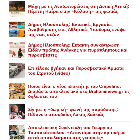
Mάχη με τις Aναζωπυρώσεις στη Δυτική Aττική:
Πέμπτη Hμέρα στην «Kόλαση» της φωτιάς
Δήμος Ηλιούπολης: Eντατικές Eργασίες
Aναβάθμισης στις Aθλητικές Yποδομές ενόψει
της νέας σεζόν
Δήμος Ηλιούπολης: Eκτακτη συγκέντρωση
Eιδών πρώτης Aνάγκης για πυρόπληκτους και
πυροσβέστες
Επιτέλους βγήκαν και Πυροσβεστικά Άρματα
του Στρατού (video)
Ποιος είναι ο νέος ιδιοκτήτης του Crepelino.
Διαβάστε αποκλειστικά στο Brahaminews.gr τις
δηλώσεις του
Σίγησε η «δωρική» φωνή της παράδοσης:
Πέθανε o σπουδαίος Λάκης Xαλκιάς
Αποκλειστική Συνέντευξη του Γεώργιου
Ταμπακόπουλου: «Απαντάμε στην κριτική με
απτά αποτελέσματα στις γειτονιές»