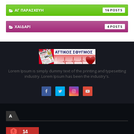
ΑΓ ΠΑΡΑΣΚΕΥΗ
16
ΧΑΙΔΑΡΙ
4
Lorem Ipsum is simply dummy text of the printing and typesetting
industry. Lorem Ipsum has been the industry's.
A
14