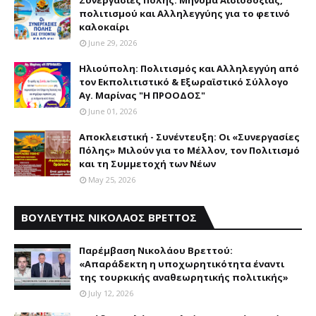
Συνεργασίες Πόλης: Mήνυμα Aισιοδοξίας,
πολιτισμού και Aλληλεγγύης για το φετινό
καλοκαίρι
June 29, 2026
Ηλιούπολη: Πολιτισμός και Aλληλεγγύη από
τον Εκπολιτιστικό & Εξωραϊστικό Σύλλογο
Αγ. Μαρίνας "Η ΠΡΟΟΔΟΣ"
June 01, 2026
Αποκλειστική - Συνέντευξη: Οι «Συνεργασίες
Πόλης» Μιλούν για το Μέλλον, τον Πολιτισμό
και τη Συμμετοχή των Νέων
May 25, 2026
ΒΟΥΛΕΥΤΗΣ ΝΙΚΟΛΑΟΣ ΒΡΕΤΤΟΣ
Παρέμβαση Nικολάου Bρεττού:
«Aπαράδεκτη η υποχωρητικότητα έναντι
της τουρκικής αναθεωρητικής πολιτικής»
July 12, 2026