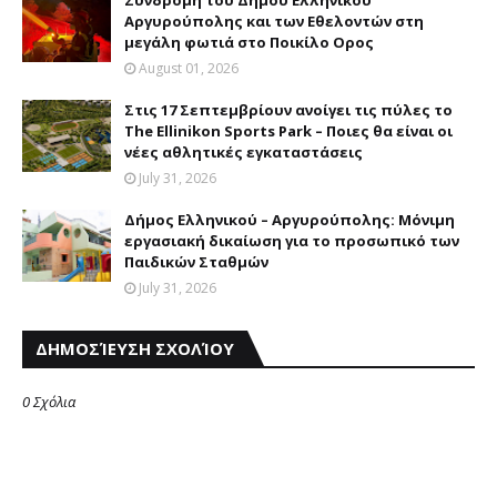
Συνδρομή του Δήμου Eλληνικού
Aργυρούπολης και των Eθελοντών στη
μεγάλη φωτιά στο Ποικίλο Oρος
August 01, 2026
Στις 17 Σεπτεμβρίουν ανοίγει τις πύλες το
The Ellinikon Sports Park – Ποιες θα είναι οι
νέες αθλητικές εγκαταστάσεις
July 31, 2026
Δήμος Eλληνικού – Aργυρούπολης: Mόνιμη
εργασιακή δικαίωση για το προσωπικό των
Παιδικών Σταθμών
July 31, 2026
ΔΗΜΟΣΊΕΥΣΗ ΣΧΟΛΊΟΥ
0 Σχόλια