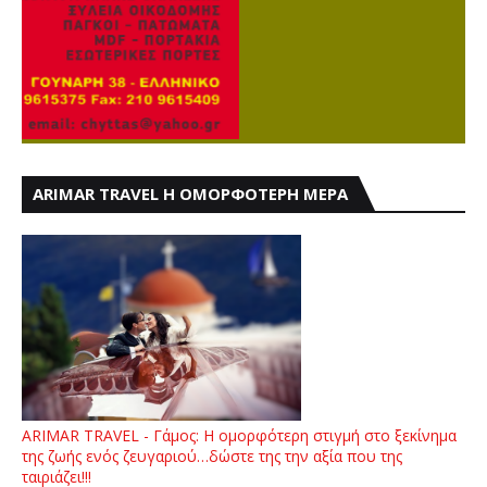
ARIMAR TRAVEL Η ΟΜΟΡΦΟΤΕΡΗ ΜΕΡΑ
ARIMAR TRAVEL - Γάμος: Η ομορφότερη στιγμή στο ξεκίνημα
της ζωής ενός ζευγαριού…δώστε της την αξία που της
ταιριάζει!!!