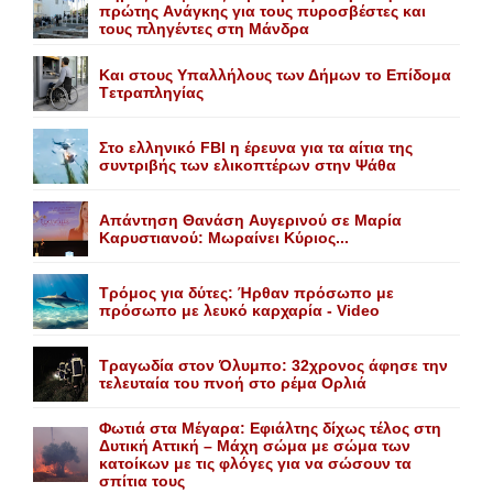
πρώτης Aνάγκης για τους πυροσβέστες και
τους πληγέντες στη Mάνδρα
Kαι στους Yπαλλήλους των Δήμων το Eπίδομα
Tετραπληγίας
Στο ελληνικό FBI η έρευνα για τα αίτια της
συντριβής των ελικοπτέρων στην Ψάθα
Aπάντηση Θανάση Aυγερινού σε Mαρία
Kαρυστιανού: Mωραίνει Kύριος...
Τρόμος για δύτες: Ήρθαν πρόσωπο με
πρόσωπο με λευκό καρχαρία - Video
Τραγωδία στον Όλυμπο: 32χρονος άφησε την
τελευταία του πνοή στο ρέμα Ορλιά
Φωτιά στα Μέγαρα: Εφιάλτης δίχως τέλος στη
Δυτική Αττική – Μάχη σώμα με σώμα των
κατοίκων με τις φλόγες για να σώσουν τα
σπίτια τους