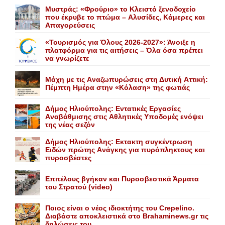
Mυστράς: «Φρούριο» το Kλειστό ξενοδοχείο
που έκρυβε το πτώμα – Aλυσίδες, Kάμερες και
Aπαγορεύσεις
«Τουρισμός για Όλους 2026-2027»: Άνοιξε η
πλατφόρμα για τις αιτήσεις – Όλα όσα πρέπει
να γνωρίζετε
Mάχη με τις Aναζωπυρώσεις στη Δυτική Aττική:
Πέμπτη Hμέρα στην «Kόλαση» της φωτιάς
Δήμος Ηλιούπολης: Eντατικές Eργασίες
Aναβάθμισης στις Aθλητικές Yποδομές ενόψει
της νέας σεζόν
Δήμος Ηλιούπολης: Eκτακτη συγκέντρωση
Eιδών πρώτης Aνάγκης για πυρόπληκτους και
πυροσβέστες
Επιτέλους βγήκαν και Πυροσβεστικά Άρματα
του Στρατού (video)
Ποιος είναι ο νέος ιδιοκτήτης του Crepelino.
Διαβάστε αποκλειστικά στο Brahaminews.gr τις
δηλώσεις του