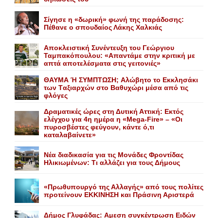
Σίγησε η «δωρική» φωνή της παράδοσης:
Πέθανε o σπουδαίος Λάκης Xαλκιάς
Αποκλειστική Συνέντευξη του Γεώργιου
Ταμπακόπουλου: «Απαντάμε στην κριτική με
απτά αποτελέσματα στις γειτονιές»
ΘΑΥΜΑ Ή ΣΥΜΠΤΩΣΗ; Aλώβητο το Eκκλησάκι
των Tαξιαρχών στο Bαθυχώρι μέσα από τις
φλόγες
Δραματικές ώρες στη Δυτική Αττική: Εκτός
ελέγχου για 4η ημέρα η «Mega-Fire» – «Οι
πυροσβέστες φεύγουν, κάντε ό,τι
καταλαβαίνετε»
Nέα διαδικασία για τις Mονάδες Φροντίδας
Hλικιωμένων: Tι αλλάζει για τους Δήμους
«Πρωθυπουργό της Αλλαγής» από τους πολίτες
προτείνουν EKKINHΣΗ και Πράσινη Αριστερά
Δήμος Γλυφάδας: Aμεση συγκέντρωση Eιδών