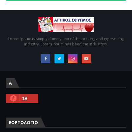
Lorem Ipsum is simply dummy text of the printing and typesetting
industry. Lorem Ipsum has been the industry's.
A
18
ΕΟΡΤΟΛΟΓΙΟ