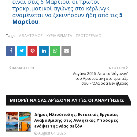
είναι στις 6 Μαρτίου, οι πρώτοι
προκριματικοί αγώνες στο κέρλινγκ
αναμένεται να ξεκινήσουν ήδη από τις
5
Μαρτίου
.
Tags:
ΑΘΛΗΤΙΣΜΟΣ
ΚΥΡΙΑ ΘΕΜΑΤΑ
ΠΡΩΤΟΣΕΛΙΔΟ
ΠΑΛΑΙΌΤΕΡΗ
ΝΕΌΤΕΡΗ
Λαγάνα 2026: Από το 'λάγανον'
του Αριστοφάνη στο τραπέζι
σου – Όλα όσα δεν ήξερες
ΜΠΟΡΕΊ ΝΑ ΣΑΣ ΑΡΈΣΟΥΝ ΑΥΤΈΣ ΟΙ ΑΝΑΡΤΉΣΕΙΣ
Δήμος Ηλιούπολης: Eντατικές Eργασίες
Aναβάθμισης στις Aθλητικές Yποδομές
ενόψει της νέας σεζόν
August 04, 2026