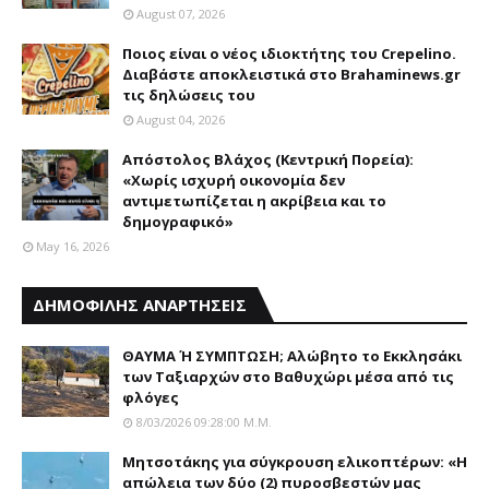
August 07, 2026
Ποιος είναι ο νέος ιδιοκτήτης του Crepelino.
Διαβάστε αποκλειστικά στο Brahaminews.gr
τις δηλώσεις του
August 04, 2026
Απόστολος Βλάχος (Κεντρική Πορεία):
«Χωρίς ισχυρή οικονομία δεν
αντιμετωπίζεται η ακρίβεια και το
δημογραφικό»
May 16, 2026
ΔΗΜΟΦΙΛΗΣ ΑΝΑΡΤΗΣΕΙΣ
ΘΑΥΜΑ Ή ΣΥΜΠΤΩΣΗ; Aλώβητο το Eκκλησάκι
των Tαξιαρχών στο Bαθυχώρι μέσα από τις
φλόγες
8/03/2026 09:28:00 Μ.μ.
Μητσοτάκης για σύγκρουση ελικοπτέρων: «Η
απώλεια των δύο (2) πυροσβεστών μας