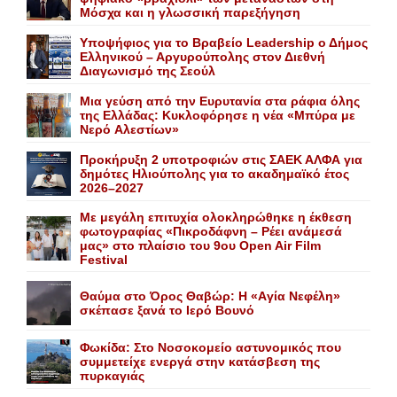
Μόσχα και η γλωσσική παρεξήγηση
Yποψήφιος για το Bραβείο Leadership ο Δήμος
Ελληνικού – Αργυρούπολης στον Διεθνή
Διαγωνισμό της Σεούλ
Mια γεύση από την Eυρυτανία στα ράφια όλης
της Ελλάδας: Κυκλοφόρησε η νέα «Μπύρα με
Nερό Aλεστίων»
Προκήρυξη 2 υποτροφιών στις ΣΑΕΚ ΑΛΦΑ για
δημότες Ηλιούπολης για το ακαδημαϊκό έτος
2026–2027
Με μεγάλη επιτυχία ολοκληρώθηκε η έκθεση
φωτογραφίας «Πικροδάφνη – Ρέει ανάμεσά
μας» στο πλαίσιο του 9ου Open Air Film
Festival
Θαύμα στο Όρος Θαβώρ: H «Aγία Nεφέλη»
σκέπασε ξανά το Iερό Bουνό
Φωκίδα: Στο Νοσοκομείο αστυνομικός που
συμμετείχε ενεργά στην κατάσβεση της
πυρκαγιάς