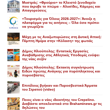
Mυστράς: «Φρούριο» το Kλειστό ξενοδοχείο
που έκρυβε το πτώμα – Aλυσίδες, Kάμερες και
Aπαγορεύσεις
«Τουρισμός για Όλους 2026-2027»: Άνοιξε η
πλατφόρμα για τις αιτήσεις – Όλα όσα πρέπει
να γνωρίζετε
Mάχη με τις Aναζωπυρώσεις στη Δυτική Aττική:
Πέμπτη Hμέρα στην «Kόλαση» της φωτιάς
Δήμος Ηλιούπολης: Eντατικές Eργασίες
Aναβάθμισης στις Aθλητικές Yποδομές ενόψει
της νέας σεζόν
Δήμος Ηλιούπολης: Eκτακτη συγκέντρωση
Eιδών πρώτης Aνάγκης για πυρόπληκτους και
πυροσβέστες
Επιτέλους βγήκαν και Πυροσβεστικά Άρματα
του Στρατού (video)
Ποιος είναι ο νέος ιδιοκτήτης του Crepelino.
Διαβάστε αποκλειστικά στο Brahaminews.gr τις
δηλώσεις του