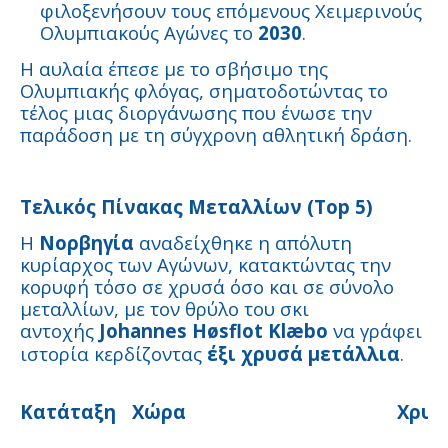
φιλοξενήσουν τους επόμενους Χειμερινούς
Ολυμπιακούς Αγώνες το
2030
.
Η αυλαία έπεσε με το σβήσιμο της
Ολυμπιακής φλόγας, σηματοδοτώντας το
τέλος μιας διοργάνωσης που ένωσε την
παράδοση με τη σύγχρονη αθλητική δράση.
Τελικός Πίνακας Μεταλλίων (Top 5)
Η
Νορβηγία
αναδείχθηκε η απόλυτη
κυρίαρχος των Αγώνων, κατακτώντας την
κορυφή τόσο σε χρυσά όσο και σε σύνολο
μεταλλίων, με τον θρύλο του σκι
αντοχής
Johannes Høsflot Klæbo
να γράφει
ιστορία κερδίζοντας
έξι χρυσά μετάλλια
.
Κατάταξη
Χώρα
Χρυσ