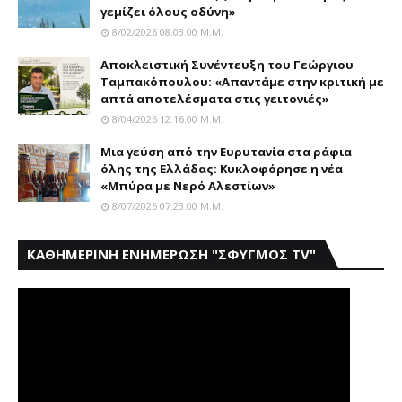
γεμίζει όλους οδύνη»
8/02/2026 08:03:00 Μ.μ.
Αποκλειστική Συνέντευξη του Γεώργιου
Ταμπακόπουλου: «Απαντάμε στην κριτική με
απτά αποτελέσματα στις γειτονιές»
8/04/2026 12:16:00 Μ.μ.
Mια γεύση από την Eυρυτανία στα ράφια
όλης της Ελλάδας: Κυκλοφόρησε η νέα
«Μπύρα με Nερό Aλεστίων»
8/07/2026 07:23:00 Μ.μ.
ΚΑΘΗΜΕΡΙΝΗ ΕΝΗΜΕΡΩΣΗ "ΣΦΥΓΜΟΣ TV"