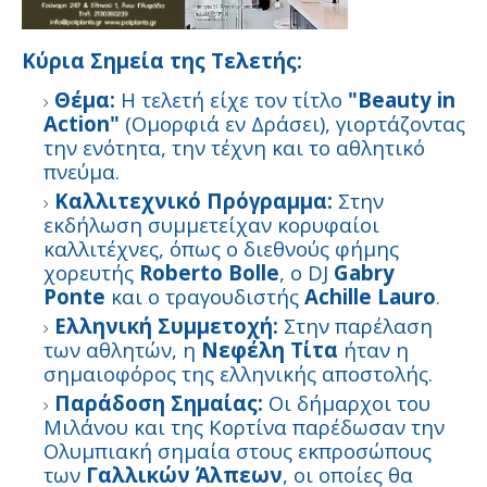
Κύρια Σημεία της Τελετής:
Θέμα:
Η τελετή είχε τον τίτλο
"Beauty in
Action"
(Ομορφιά εν Δράσει), γιορτάζοντας
την ενότητα, την τέχνη και το αθλητικό
πνεύμα.
Καλλιτεχνικό Πρόγραμμα:
Στην
εκδήλωση συμμετείχαν κορυφαίοι
καλλιτέχνες, όπως ο διεθνούς φήμης
χορευτής
Roberto Bolle
, ο DJ
Gabry
Ponte
και ο τραγουδιστής
Achille Lauro
.
Ελληνική Συμμετοχή:
Στην παρέλαση
των αθλητών, η
Νεφέλη Τίτα
ήταν η
σημαιοφόρος της ελληνικής αποστολής.
Παράδοση Σημαίας:
Οι δήμαρχοι του
Μιλάνου και της Κορτίνα παρέδωσαν την
Ολυμπιακή σημαία στους εκπροσώπους
των
Γαλλικών Άλπεων
, οι οποίες θα