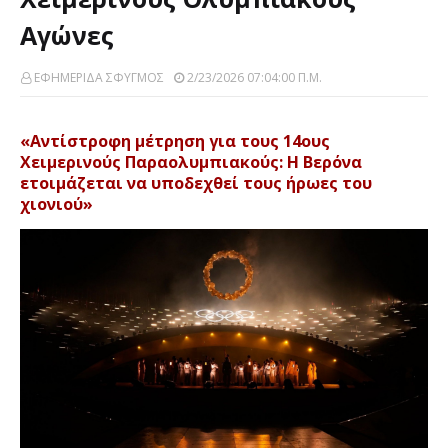
Αγώνες
ΕΦΗΜΕΡΙΔΑ ΣΦΥΓΜΟΣ
2/23/2026 07:04:00 Π.μ.
«Αντίστροφη μέτρηση για τους 14ους
Χειμερινούς Παραολυμπιακούς: Η Βερόνα
ετοιμάζεται να υποδεχθεί τους ήρωες του
χιονιού»