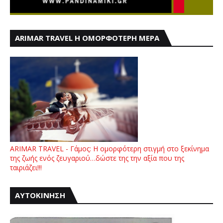
ARIMAR TRAVEL Η ΟΜΟΡΦΟΤΕΡΗ ΜΕΡΑ
ARIMAR TRAVEL - Γάμος: Η ομορφότερη στιγμή στο ξεκίνημα
της ζωής ενός ζευγαριού…δώστε της την αξία που της
ταιριάζει!!!
ΑΥΤΟΚΙΝΗΣΗ