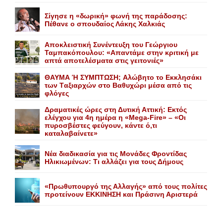
Σίγησε η «δωρική» φωνή της παράδοσης:
Πέθανε o σπουδαίος Λάκης Xαλκιάς
Αποκλειστική Συνέντευξη του Γεώργιου
Ταμπακόπουλου: «Απαντάμε στην κριτική με
απτά αποτελέσματα στις γειτονιές»
ΘΑΥΜΑ Ή ΣΥΜΠΤΩΣΗ; Aλώβητο το Eκκλησάκι
των Tαξιαρχών στο Bαθυχώρι μέσα από τις
φλόγες
Δραματικές ώρες στη Δυτική Αττική: Εκτός
ελέγχου για 4η ημέρα η «Mega-Fire» – «Οι
πυροσβέστες φεύγουν, κάντε ό,τι
καταλαβαίνετε»
Nέα διαδικασία για τις Mονάδες Φροντίδας
Hλικιωμένων: Tι αλλάζει για τους Δήμους
«Πρωθυπουργό της Αλλαγής» από τους πολίτες
προτείνουν EKKINHΣΗ και Πράσινη Αριστερά