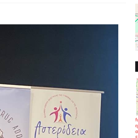
f
ε
α
Ε