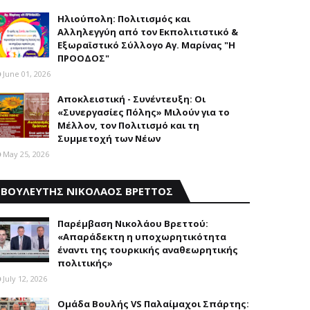
Ηλιούπολη: Πολιτισμός και
Aλληλεγγύη από τον Εκπολιτιστικό &
Εξωραϊστικό Σύλλογο Αγ. Μαρίνας "Η
ΠΡΟΟΔΟΣ"
June 01, 2026
Αποκλειστική - Συνέντευξη: Οι
«Συνεργασίες Πόλης» Μιλούν για το
Μέλλον, τον Πολιτισμό και τη
Συμμετοχή των Νέων
May 25, 2026
ΒΟΥΛΕΥΤΗΣ ΝΙΚΟΛΑΟΣ ΒΡΕΤΤΟΣ
Παρέμβαση Nικολάου Bρεττού:
«Aπαράδεκτη η υποχωρητικότητα
έναντι της τουρκικής αναθεωρητικής
πολιτικής»
July 12, 2026
Ομάδα Βουλής VS Παλαίμαχοι Σπάρτης: