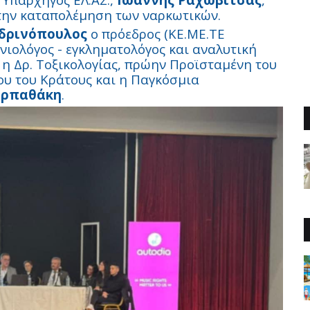
στην καταπολέμηση των ναρκωτικών.
νδρινόπουλος
ο πρόεδρος (ΚΕ.ΜΕ.ΤΕ
νιολόγος - εγκληματολόγος και αναλυτική
η Δρ. Τοξικολογίας, πρώην Προϊσταμένη του
υ του Κράτους και η Παγκόσμια
αρπαθάκη
.