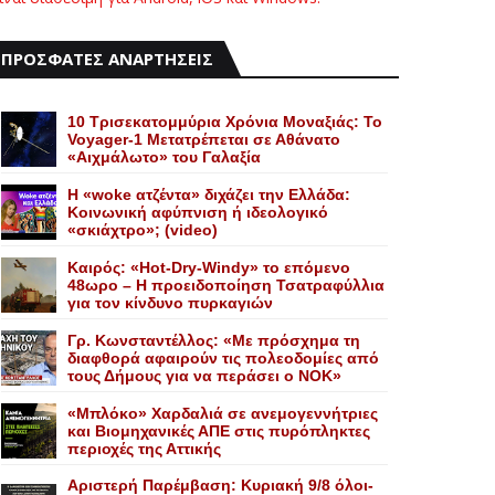
ΠΡΟΣΦΑΤΕΣ ΑΝΑΡΤΗΣΕΙΣ
10 Τρισεκατομμύρια Χρόνια Μοναξιάς: Το
Voyager-1 Μετατρέπεται σε Αθάνατο
«Αιχμάλωτο» του Γαλαξία
Η «woke ατζέντα» διχάζει την Ελλάδα:
Κοινωνική αφύπνιση ή ιδεολογικό
«σκιάχτρο»; (video)
Καιρός: «Hot-Dry-Windy» το επόμενο
48ωρο – Η προειδοποίηση Τσατραφύλλια
για τον κίνδυνο πυρκαγιών
Γρ. Κωνσταντέλλος: «Με πρόσχημα τη
διαφθορά αφαιρούν τις πολεοδομίες από
τους Δήμους για να περάσει ο NOK»
«Mπλόκο» Xαρδαλιά σε ανεμογεννήτριες
και Bιομηχανικές ΑΠΕ στις πυρόπληκτες
περιοχές της Αττικής
Αριστερή Παρέμβαση: Κυριακή 9/8 όλοι-