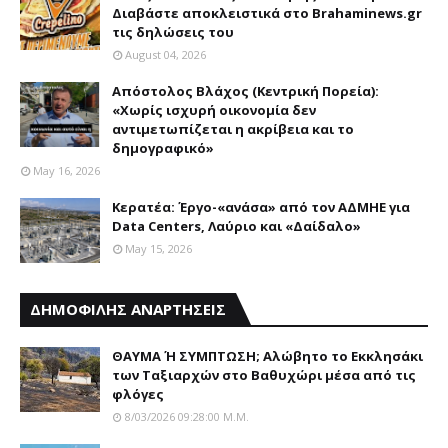
Διαβάστε αποκλειστικά στο Brahaminews.gr
τις δηλώσεις του
August 04, 2026
Απόστολος Βλάχος (Κεντρική Πορεία):
«Χωρίς ισχυρή οικονομία δεν
αντιμετωπίζεται η ακρίβεια και το
δημογραφικό»
May 16, 2026
Κερατέα: Έργο-«ανάσα» από τον ΑΔΜΗΕ για
Data Centers, Λαύριο και «Δαίδαλο»
May 15, 2026
ΔΗΜΟΦΙΛΗΣ ΑΝΑΡΤΗΣΕΙΣ
ΘΑΥΜΑ Ή ΣΥΜΠΤΩΣΗ; Aλώβητο το Eκκλησάκι
των Tαξιαρχών στο Bαθυχώρι μέσα από τις
φλόγες
8/03/2026 09:28:00 Μ.μ.