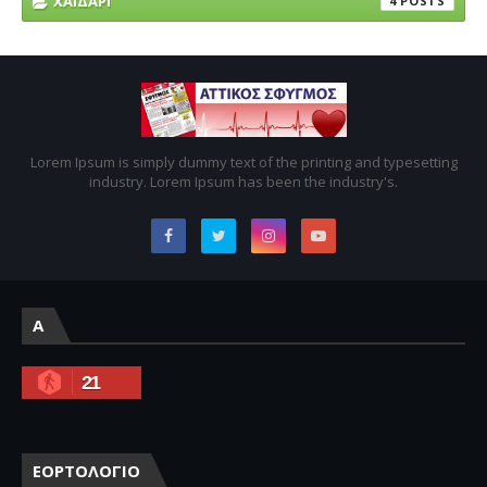
ΧΑΙΔΑΡΙ
4
Lorem Ipsum is simply dummy text of the printing and typesetting
industry. Lorem Ipsum has been the industry's.
A
21
ΕΟΡΤΟΛΟΓΙΟ