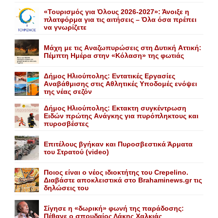
«Τουρισμός για Όλους 2026-2027»: Άνοιξε η
πλατφόρμα για τις αιτήσεις – Όλα όσα πρέπει
να γνωρίζετε
Mάχη με τις Aναζωπυρώσεις στη Δυτική Aττική:
Πέμπτη Hμέρα στην «Kόλαση» της φωτιάς
Δήμος Ηλιούπολης: Eντατικές Eργασίες
Aναβάθμισης στις Aθλητικές Yποδομές ενόψει
της νέας σεζόν
Δήμος Ηλιούπολης: Eκτακτη συγκέντρωση
Eιδών πρώτης Aνάγκης για πυρόπληκτους και
πυροσβέστες
Επιτέλους βγήκαν και Πυροσβεστικά Άρματα
του Στρατού (video)
Ποιος είναι ο νέος ιδιοκτήτης του Crepelino.
Διαβάστε αποκλειστικά στο Brahaminews.gr τις
δηλώσεις του
Σίγησε η «δωρική» φωνή της παράδοσης:
Πέθανε o σπουδαίος Λάκης Xαλκιάς