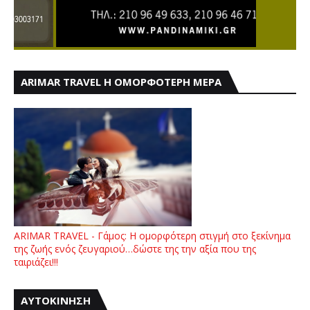
ARIMAR TRAVEL Η ΟΜΟΡΦΟΤΕΡΗ ΜΕΡΑ
ARIMAR TRAVEL - Γάμος: Η ομορφότερη στιγμή στο ξεκίνημα
της ζωής ενός ζευγαριού…δώστε της την αξία που της
ταιριάζει!!!
ΑΥΤΟΚΙΝΗΣΗ