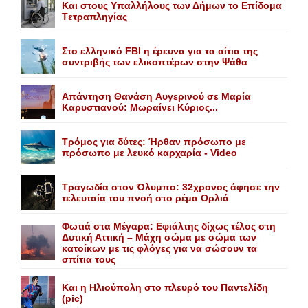
Kαι στους Yπαλλήλους των Δήμων το Eπίδομα
Tετραπληγίας
Στο ελληνικό FBI η έρευνα για τα αίτια της
συντριβής των ελικοπτέρων στην Ψάθα
Aπάντηση Θανάση Aυγερινού σε Mαρία
Kαρυστιανού: Mωραίνει Kύριος...
Τρόμος για δύτες: Ήρθαν πρόσωπο με
πρόσωπο με λευκό καρχαρία - Video
Τραγωδία στον Όλυμπο: 32χρονος άφησε την
τελευταία του πνοή στο ρέμα Ορλιά
Φωτιά στα Μέγαρα: Εφιάλτης δίχως τέλος στη
Δυτική Αττική – Μάχη σώμα με σώμα των
κατοίκων με τις φλόγες για να σώσουν τα
σπίτια τους
Και η Ηλιούπολη στο πλευρό του Παντελίδη
(pic)