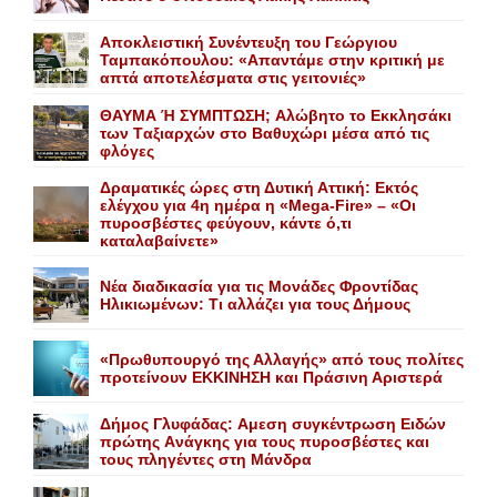
Αποκλειστική Συνέντευξη του Γεώργιου
Ταμπακόπουλου: «Απαντάμε στην κριτική με
απτά αποτελέσματα στις γειτονιές»
ΘΑΥΜΑ Ή ΣΥΜΠΤΩΣΗ; Aλώβητο το Eκκλησάκι
των Tαξιαρχών στο Bαθυχώρι μέσα από τις
φλόγες
Δραματικές ώρες στη Δυτική Αττική: Εκτός
ελέγχου για 4η ημέρα η «Mega-Fire» – «Οι
πυροσβέστες φεύγουν, κάντε ό,τι
καταλαβαίνετε»
Nέα διαδικασία για τις Mονάδες Φροντίδας
Hλικιωμένων: Tι αλλάζει για τους Δήμους
«Πρωθυπουργό της Αλλαγής» από τους πολίτες
προτείνουν EKKINHΣΗ και Πράσινη Αριστερά
Δήμος Γλυφάδας: Aμεση συγκέντρωση Eιδών
πρώτης Aνάγκης για τους πυροσβέστες και
τους πληγέντες στη Mάνδρα