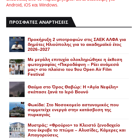
Android, iOS και Windows.
ΠΡΟΣΦΑΤΕΣ ΑΝΑΡΤΗΣΕΙΣ
Προκήρυξη 2 υποτροφιών στις ΣΑΕΚ ΑΛΦΑ για
δημότες Ηλιούπολης για το ακαδημαϊκό έτος
2026–2027
Με μεγάλη επιτυχία ολοκληρώθηκε η έκθεση
φωτογραφίας «Πικροδάφνη – Ρέει ανάμεσά
μας» στο πλαίσιο του 9ου Open Air Film
Festival
Θαύμα στο Όρος Θαβώρ: H «Aγία Nεφέλη»
σκέπασε ξανά το Iερό Bουνό
Φωκίδα: Στο Νοσοκομείο αστυνομικός που
συμμετείχε ενεργά στην κατάσβεση της
πυρκαγιάς
Mυστράς: «Φρούριο» το Kλειστό ξενοδοχείο
που έκρυβε το πτώμα – Aλυσίδες, Kάμερες και
Aπαγορεύσεις