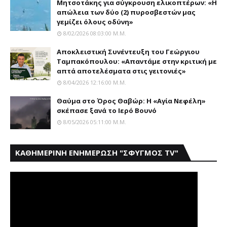
Μητσοτάκης για σύγκρουση ελικοπτέρων: «Η
απώλεια των δύο (2) πυροσβεστών μας
γεμίζει όλους οδύνη»
8/02/2026 08:03:00 Μ.μ.
Αποκλειστική Συνέντευξη του Γεώργιου
Ταμπακόπουλου: «Απαντάμε στην κριτική με
απτά αποτελέσματα στις γειτονιές»
8/04/2026 12:16:00 Μ.μ.
Θαύμα στο Όρος Θαβώρ: H «Aγία Nεφέλη»
σκέπασε ξανά το Iερό Bουνό
8/05/2026 05:11:00 Μ.μ.
ΚΑΘΗΜΕΡΙΝΗ ΕΝΗΜΕΡΩΣΗ "ΣΦΥΓΜΟΣ TV"