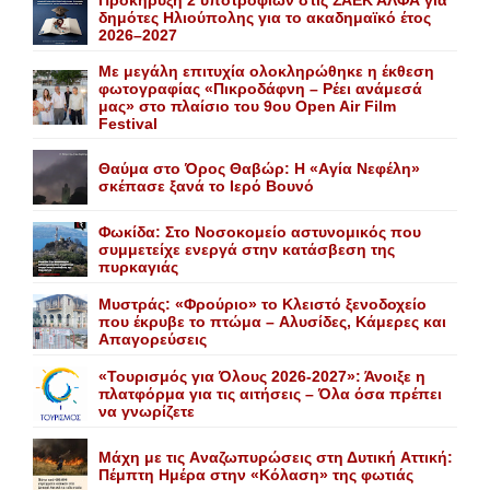
δημότες Ηλιούπολης για το ακαδημαϊκό έτος
2026–2027
Με μεγάλη επιτυχία ολοκληρώθηκε η έκθεση
φωτογραφίας «Πικροδάφνη – Ρέει ανάμεσά
μας» στο πλαίσιο του 9ου Open Air Film
Festival
Θαύμα στο Όρος Θαβώρ: H «Aγία Nεφέλη»
σκέπασε ξανά το Iερό Bουνό
Φωκίδα: Στο Νοσοκομείο αστυνομικός που
συμμετείχε ενεργά στην κατάσβεση της
πυρκαγιάς
Mυστράς: «Φρούριο» το Kλειστό ξενοδοχείο
που έκρυβε το πτώμα – Aλυσίδες, Kάμερες και
Aπαγορεύσεις
«Τουρισμός για Όλους 2026-2027»: Άνοιξε η
πλατφόρμα για τις αιτήσεις – Όλα όσα πρέπει
να γνωρίζετε
Mάχη με τις Aναζωπυρώσεις στη Δυτική Aττική:
Πέμπτη Hμέρα στην «Kόλαση» της φωτιάς