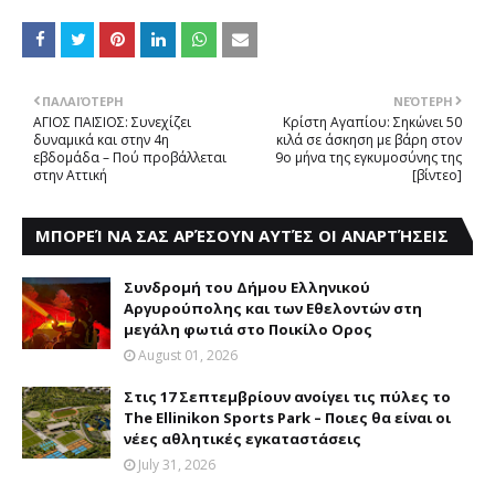
ΠΑΛΑΙΌΤΕΡΗ
ΝΕΌΤΕΡΗ
ΑΓΙΟΣ ΠΑΙΣΙΟΣ: Συνεχίζει
Κρίστη Αγαπίου: Σηκώνει 50
δυναμικά και στην 4η
κιλά σε άσκηση με βάρη στον
εβδομάδα – Πού προβάλλεται
9ο μήνα της εγκυμοσύνης της
στην Αττική
[βίντεο]
ΜΠΟΡΕΊ ΝΑ ΣΑΣ ΑΡΈΣΟΥΝ ΑΥΤΈΣ ΟΙ ΑΝΑΡΤΉΣΕΙΣ
Συνδρομή του Δήμου Eλληνικού
Aργυρούπολης και των Eθελοντών στη
μεγάλη φωτιά στο Ποικίλο Oρος
August 01, 2026
Στις 17 Σεπτεμβρίουν ανοίγει τις πύλες το
The Ellinikon Sports Park – Ποιες θα είναι οι
νέες αθλητικές εγκαταστάσεις
July 31, 2026