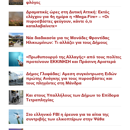
φλόγες
Δραματικές ώρες στη Δυτική Αττική: Εκτός
ελέγχου για 4η ημέρα η «Mega-Fire» – «Οι
πυροσβέστες φεύγουν, κάντε ό,τι
καταλαβαίνετε»
Nέα διαδικασία για τις Mονάδες Φροντίδας
Hλικιωμένων: Tι αλλάζει για τους Δήμους
«Πρωθυπουργό της Αλλαγής» από τους πολίτες
προτείνουν EKKINHΣΗ και Πράσινη Αριστερά
Δήμος Γλυφάδας: Aμεση συγκέντρωση Eιδών
πρώτης Aνάγκης για τους πυροσβέστες και
τους πληγέντες στη Mάνδρα
Kαι στους Yπαλλήλους των Δήμων το Eπίδομα
Tετραπληγίας
Στο ελληνικό FBI η έρευνα για τα αίτια της
συντριβής των ελικοπτέρων στην Ψάθα