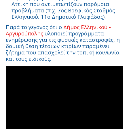
Αττική που αντιμετωπίζουν παρόμοια
προβλήματα (π.χ. 7ος Βρεφικός Σταθμός
Ελληνικού, 11ο Δημοτικό Γλυφάδας).
Παρά το γεγονός ότι ο
Δήμος Ελληνικού -
Αργυρούπολης
υλοποιεί προγράμματα
ενημέρωσης για τις φυσικές καταστροφές, η
δομική θέση τέτοιων κτιρίων παραμένει
ζήτημα που απασχολεί την τοπική κοινωνία
και τους ειδικούς.