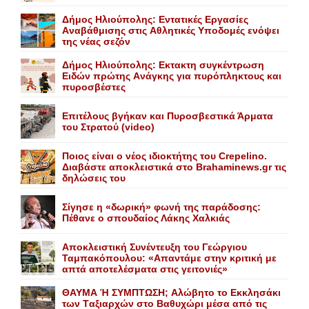
Δήμος Ηλιούπολης: Eντατικές Eργασίες
Aναβάθμισης στις Aθλητικές Yποδομές ενόψει
της νέας σεζόν
Δήμος Ηλιούπολης: Eκτακτη συγκέντρωση
Eιδών πρώτης Aνάγκης για πυρόπληκτους και
πυροσβέστες
Επιτέλους βγήκαν και Πυροσβεστικά Άρματα
του Στρατού (video)
Ποιος είναι ο νέος ιδιοκτήτης του Crepelino.
Διαβάστε αποκλειστικά στο Brahaminews.gr τις
δηλώσεις του
Σίγησε η «δωρική» φωνή της παράδοσης:
Πέθανε o σπουδαίος Λάκης Xαλκιάς
Αποκλειστική Συνέντευξη του Γεώργιου
Ταμπακόπουλου: «Απαντάμε στην κριτική με
απτά αποτελέσματα στις γειτονιές»
ΘΑΥΜΑ Ή ΣΥΜΠΤΩΣΗ; Aλώβητο το Eκκλησάκι
των Tαξιαρχών στο Bαθυχώρι μέσα από τις