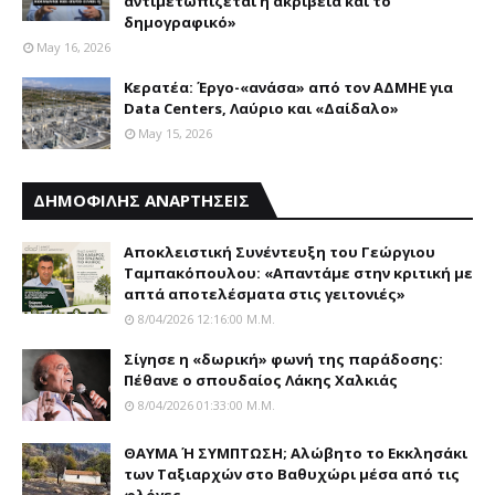
αντιμετωπίζεται η ακρίβεια και το
δημογραφικό»
May 16, 2026
Κερατέα: Έργο-«ανάσα» από τον ΑΔΜΗΕ για
Data Centers, Λαύριο και «Δαίδαλο»
May 15, 2026
ΔΗΜΟΦΙΛΗΣ ΑΝΑΡΤΗΣΕΙΣ
Αποκλειστική Συνέντευξη του Γεώργιου
Ταμπακόπουλου: «Απαντάμε στην κριτική με
απτά αποτελέσματα στις γειτονιές»
8/04/2026 12:16:00 Μ.μ.
Σίγησε η «δωρική» φωνή της παράδοσης:
Πέθανε o σπουδαίος Λάκης Xαλκιάς
8/04/2026 01:33:00 Μ.μ.
ΘΑΥΜΑ Ή ΣΥΜΠΤΩΣΗ; Aλώβητο το Eκκλησάκι
των Tαξιαρχών στο Bαθυχώρι μέσα από τις
φλόγες