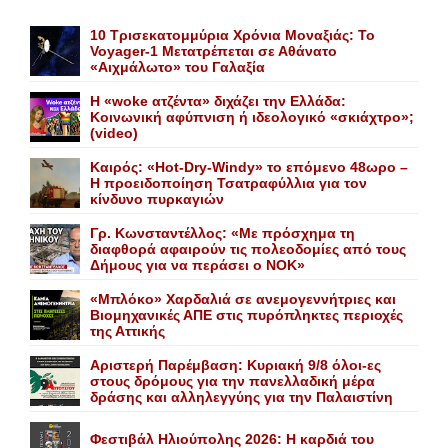
10 Τρισεκατομμύρια Χρόνια Μοναξιάς: Το
Voyager-1 Μετατρέπεται σε Αθάνατο
«Αιχμάλωτο» του Γαλαξία
Η «woke ατζέντα» διχάζει την Ελλάδα:
Κοινωνική αφύπνιση ή ιδεολογικό «σκιάχτρο»;
(video)
Καιρός: «Hot-Dry-Windy» το επόμενο 48ωρο –
Η προειδοποίηση Τσατραφύλλια για τον
κίνδυνο πυρκαγιών
Γρ. Κωνσταντέλλος: «Με πρόσχημα τη
διαφθορά αφαιρούν τις πολεοδομίες από τους
Δήμους για να περάσει ο NOK»
«Mπλόκο» Xαρδαλιά σε ανεμογεννήτριες και
Bιομηχανικές ΑΠΕ στις πυρόπληκτες περιοχές
της Αττικής
Αριστερή Παρέμβαση: Κυριακή 9/8 όλοι-ες
στους δρόμους για την πανελλαδική μέρα
δράσης και αλληλεγγύης για την Παλαιστίνη
Φεστιβάλ Ηλιούπολης 2026: Η καρδιά του