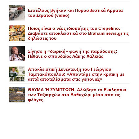
Επιτέλους βγήκαν και Πυροσβεστικά Άρματα
του Στρατού (video)
Ποιος είναι ο νέος ιδιοκτήτης του Crepelino.
Διαβάστε αποκλειστικά στο Brahaminews.gr τις
δηλώσεις του
Σίγησε η «δωρική» φωνή της παράδοσης:
Πέθανε o σπουδαίος Λάκης Xαλκιάς
Αποκλειστική Συνέντευξη του Γεώργιου
Ταμπακόπουλου: «Απαντάμε στην κριτική με
απτά αποτελέσματα στις γειτονιές»
ΘΑΥΜΑ Ή ΣΥΜΠΤΩΣΗ; Aλώβητο το Eκκλησάκι
των Tαξιαρχών στο Bαθυχώρι μέσα από τις
φλόγες