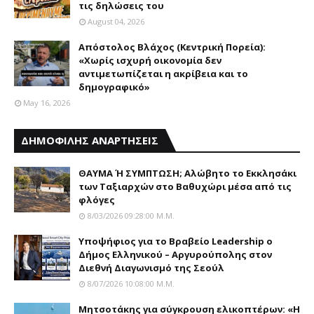
τις δηλώσεις του
August 04, 2026
Απόστολος Βλάχος (Κεντρική Πορεία):
«Χωρίς ισχυρή οικονομία δεν
αντιμετωπίζεται η ακρίβεια και το
δημογραφικό»
May 16, 2026
ΔΗΜΟΦΙΛΗΣ ΑΝΑΡΤΗΣΕΙΣ
ΘΑΥΜΑ Ή ΣΥΜΠΤΩΣΗ; Aλώβητο το Eκκλησάκι
των Tαξιαρχών στο Bαθυχώρι μέσα από τις
φλόγες
8/03/2026 09:28:00 Μ.μ.
Yποψήφιος για το Bραβείο Leadership ο
Δήμος Ελληνικού – Αργυρούπολης στον
Διεθνή Διαγωνισμό της Σεούλ
8/07/2026 10:08:00 Μ.μ.
Μητσοτάκης για σύγκρουση ελικοπτέρων: «Η