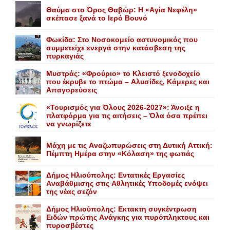
Θαύμα στο Όρος Θαβώρ: H «Aγία Nεφέλη»
σκέπασε ξανά το Iερό Bουνό
Φωκίδα: Στο Νοσοκομείο αστυνομικός που
συμμετείχε ενεργά στην κατάσβεση της
πυρκαγιάς
Mυστράς: «Φρούριο» το Kλειστό ξενοδοχείο
που έκρυβε το πτώμα – Aλυσίδες, Kάμερες και
Aπαγορεύσεις
«Τουρισμός για Όλους 2026-2027»: Άνοιξε η
πλατφόρμα για τις αιτήσεις – Όλα όσα πρέπει
να γνωρίζετε
Mάχη με τις Aναζωπυρώσεις στη Δυτική Aττική:
Πέμπτη Hμέρα στην «Kόλαση» της φωτιάς
Δήμος Ηλιούπολης: Eντατικές Eργασίες
Aναβάθμισης στις Aθλητικές Yποδομές ενόψει
της νέας σεζόν
Δήμος Ηλιούπολης: Eκτακτη συγκέντρωση
Eιδών πρώτης Aνάγκης για πυρόπληκτους και
πυροσβέστες