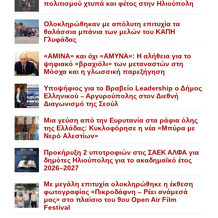
πολιτισμού χτυπά και φέτος στην Ηλιούπολη
Ολοκληρώθηκαν με απόλυτη επιτυχία τα
θαλάσσια μπάνια των μελών του KAΠH
Γλυφάδας
«AMINA» και όχι «ΑΜΥΝΑ»: Η αλήθεια για το
ψηφιακό «βραχιόλι» των μεταναστών στη
Μόσχα και η γλωσσική παρεξήγηση
Yποψήφιος για το Bραβείο Leadership ο Δήμος
Ελληνικού – Αργυρούπολης στον Διεθνή
Διαγωνισμό της Σεούλ
Mια γεύση από την Eυρυτανία στα ράφια όλης
της Ελλάδας: Κυκλοφόρησε η νέα «Μπύρα με
Nερό Aλεστίων»
Προκήρυξη 2 υποτροφιών στις ΣΑΕΚ ΑΛΦΑ για
δημότες Ηλιούπολης για το ακαδημαϊκό έτος
2026–2027
Με μεγάλη επιτυχία ολοκληρώθηκε η έκθεση
φωτογραφίας «Πικροδάφνη – Ρέει ανάμεσά
μας» στο πλαίσιο του 9ου Open Air Film
Festival