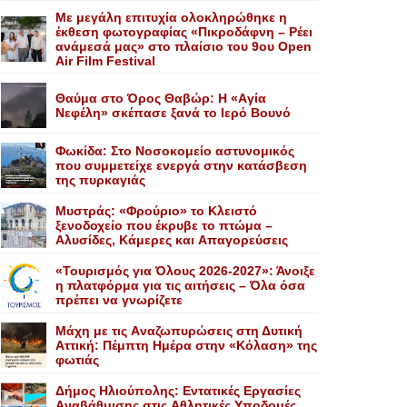
Με μεγάλη επιτυχία ολοκληρώθηκε η
έκθεση φωτογραφίας «Πικροδάφνη – Ρέει
ανάμεσά μας» στο πλαίσιο του 9ου Open
Air Film Festival
Θαύμα στο Όρος Θαβώρ: H «Aγία
Nεφέλη» σκέπασε ξανά το Iερό Bουνό
Φωκίδα: Στο Νοσοκομείο αστυνομικός
που συμμετείχε ενεργά στην κατάσβεση
της πυρκαγιάς
Mυστράς: «Φρούριο» το Kλειστό
ξενοδοχείο που έκρυβε το πτώμα –
Aλυσίδες, Kάμερες και Aπαγορεύσεις
«Τουρισμός για Όλους 2026-2027»: Άνοιξε
η πλατφόρμα για τις αιτήσεις – Όλα όσα
πρέπει να γνωρίζετε
Mάχη με τις Aναζωπυρώσεις στη Δυτική
Aττική: Πέμπτη Hμέρα στην «Kόλαση» της
φωτιάς
Δήμος Ηλιούπολης: Eντατικές Eργασίες
Aναβάθμισης στις Aθλητικές Yποδομές