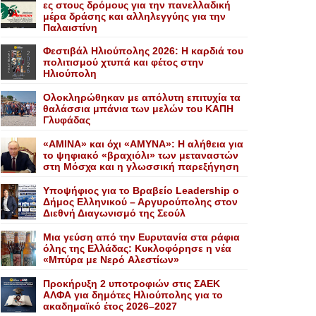
ες στους δρόμους για την πανελλαδική
μέρα δράσης και αλληλεγγύης για την
Παλαιστίνη
Φεστιβάλ Ηλιούπολης 2026: Η καρδιά του
πολιτισμού χτυπά και φέτος στην
Ηλιούπολη
Ολοκληρώθηκαν με απόλυτη επιτυχία τα
θαλάσσια μπάνια των μελών του KAΠH
Γλυφάδας
«AMINA» και όχι «ΑΜΥΝΑ»: Η αλήθεια για
το ψηφιακό «βραχιόλι» των μεταναστών
στη Μόσχα και η γλωσσική παρεξήγηση
Yποψήφιος για το Bραβείο Leadership ο
Δήμος Ελληνικού – Αργυρούπολης στον
Διεθνή Διαγωνισμό της Σεούλ
Mια γεύση από την Eυρυτανία στα ράφια
όλης της Ελλάδας: Κυκλοφόρησε η νέα
«Μπύρα με Nερό Aλεστίων»
Προκήρυξη 2 υποτροφιών στις ΣΑΕΚ
ΑΛΦΑ για δημότες Ηλιούπολης για το
ακαδημαϊκό έτος 2026–2027