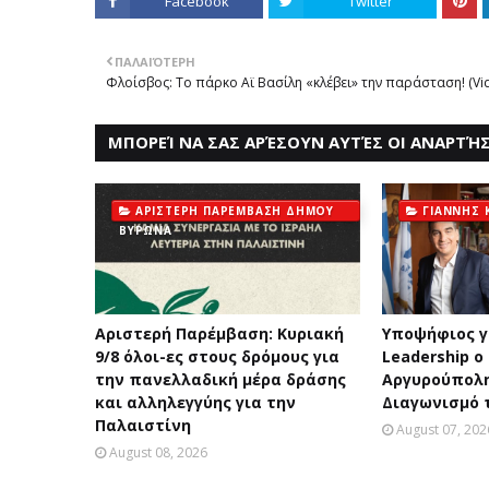
Facebook
Twitter
ΠΑΛΑΙΌΤΕΡΗ
Φλοίσβος: Το πάρκο Αϊ Βασίλη «κλέβει» την παράσταση! (Vid
ΜΠΟΡΕΊ ΝΑ ΣΑΣ ΑΡΈΣΟΥΝ ΑΥΤΈΣ ΟΙ ΑΝΑΡΤΉΣ
ΑΡΙΣΤΕΡΗ ΠΑΡΕΜΒΑΣΗ ΔΗΜΟΥ
ΓΙΑΝΝΗΣ
ΒΥΡΩΝΑ
Αριστερή Παρέμβαση: Κυριακή
Yποψήφιος γ
9/8 όλοι-ες στους δρόμους για
Leadership ο
την πανελλαδική μέρα δράσης
Αργυρούπολη
και αλληλεγγύης για την
Διαγωνισμό 
Παλαιστίνη
August 07, 202
August 08, 2026