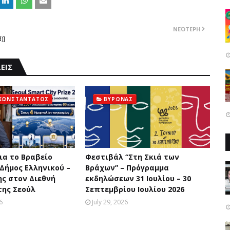
ΝΕΌΤΕΡΗ
)]
ΕΙΣ
 ΚΩΝΣΤΑΝΤΑΤΟΣ
ΒΥΡΩΝΑΣ
ια το Bραβείο
Φεστιβάλ “Στη Σκιά των
 Δήμος Ελληνικού –
Βράχων” – Πρόγραμμα
ς στον Διεθνή
εκδηλώσεων 31 Ιουλίου – 30
της Σεούλ
Σεπτεμβρίου Ιουλίου 2026
6
July 29, 2026