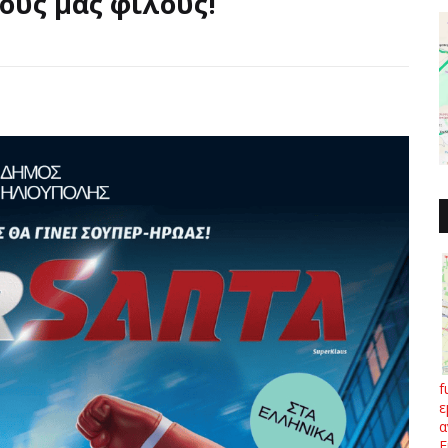
ούς μας φίλους!
f
ε
α
Ε