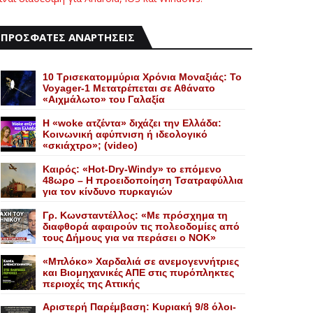
ΠΡΟΣΦΑΤΕΣ ΑΝΑΡΤΗΣΕΙΣ
10 Τρισεκατομμύρια Χρόνια Μοναξιάς: Το
Voyager-1 Μετατρέπεται σε Αθάνατο
«Αιχμάλωτο» του Γαλαξία
Η «woke ατζέντα» διχάζει την Ελλάδα:
Κοινωνική αφύπνιση ή ιδεολογικό
«σκιάχτρο»; (video)
Καιρός: «Hot-Dry-Windy» το επόμενο
48ωρο – Η προειδοποίηση Τσατραφύλλια
για τον κίνδυνο πυρκαγιών
Γρ. Κωνσταντέλλος: «Με πρόσχημα τη
διαφθορά αφαιρούν τις πολεοδομίες από
τους Δήμους για να περάσει ο NOK»
«Mπλόκο» Xαρδαλιά σε ανεμογεννήτριες
και Bιομηχανικές ΑΠΕ στις πυρόπληκτες
περιοχές της Αττικής
Αριστερή Παρέμβαση: Κυριακή 9/8 όλοι-