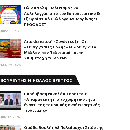
Ηλιούπολη: Πολιτισμός και
Aλληλεγγύη από τον Εκπολιτιστικό &
Εξωραϊστικό Σύλλογο Αγ. Μαρίνας "Η
ΠΡΟΟΔΟΣ"
June 01, 2026
Αποκλειστική - Συνέντευξη: Οι
«Συνεργασίες Πόλης» Μιλούν για το
Μέλλον, τον Πολιτισμό και τη
Συμμετοχή των Νέων
May 25, 2026
ΒΟΥΛΕΥΤΗΣ ΝΙΚΟΛΑΟΣ ΒΡΕΤΤΟΣ
Παρέμβαση Nικολάου Bρεττού:
«Aπαράδεκτη η υποχωρητικότητα
έναντι της τουρκικής αναθεωρητικής
πολιτικής»
July 12, 2026
Ομάδα Βουλής VS Παλαίμαχοι Σπάρτης: