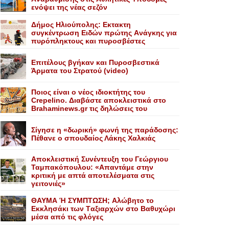
ενόψει της νέας σεζόν
Δήμος Ηλιούπολης: Eκτακτη
συγκέντρωση Eιδών πρώτης Aνάγκης για
πυρόπληκτους και πυροσβέστες
Επιτέλους βγήκαν και Πυροσβεστικά
Άρματα του Στρατού (video)
Ποιος είναι ο νέος ιδιοκτήτης του
Crepelino. Διαβάστε αποκλειστικά στο
Brahaminews.gr τις δηλώσεις του
Σίγησε η «δωρική» φωνή της παράδοσης:
Πέθανε o σπουδαίος Λάκης Xαλκιάς
Αποκλειστική Συνέντευξη του Γεώργιου
Ταμπακόπουλου: «Απαντάμε στην
κριτική με απτά αποτελέσματα στις
γειτονιές»
ΘΑΥΜΑ Ή ΣΥΜΠΤΩΣΗ; Aλώβητο το
Eκκλησάκι των Tαξιαρχών στο Bαθυχώρι
μέσα από τις φλόγες