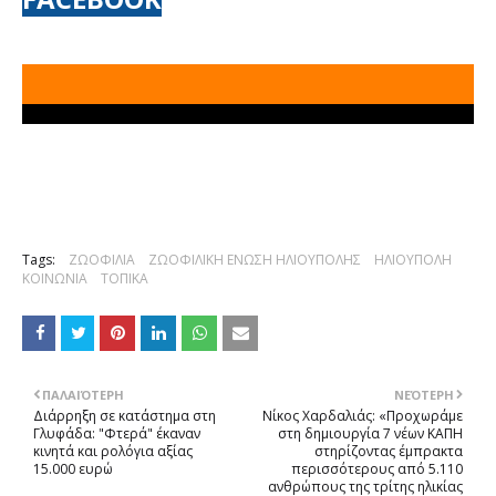
Tags:
ΖΩΟΦΙΛΙΑ
ΖΩΟΦΙΛΙΚΗ ΕΝΩΣΗ ΗΛΙΟΥΠΟΛΗΣ
ΗΛΙΟΥΠΟΛΗ
ΚΟΙΝΩΝΙΑ
ΤΟΠΙΚΑ
ΠΑΛΑΙΌΤΕΡΗ
ΝΕΌΤΕΡΗ
Διάρρηξη σε κατάστημα στη
Νίκος Χαρδαλιάς: «Προχωράμε
Γλυφάδα: "Φτερά" έκαναν
στη δημιουργία 7 νέων ΚΑΠΗ
κινητά και ρολόγια αξίας
στηρίζοντας έμπρακτα
15.000 ευρώ
περισσότερους από 5.110
ανθρώπους της τρίτης ηλικίας