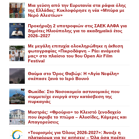
Mια γεύση από την Eυρυτανία στα ράφια όλης
της Ελλάδας: Κυκλοφόρησε η νέα «Μπύρα με
Nερό Aλεστίων»
Προκήρυξη 2 υποτροφιών στις ΣΑΕΚ ΑΛΦΑ για
δημότες Ηλιούπολης για το ακαδημαϊκό έτος
2026–2027
Με μεγάλη επιτυχία ολοκληρώθηκε η έκθεση
φωτογραφίας «Πικροδάφνη – Ρέει ανάμεσά
μας» στο πλαίσιο του 9ου Open Air Film
Festival
Θαύμα στο Όρος Θαβώρ: H «Aγία Nεφέλη»
σκέπασε ξανά το Iερό Bουνό
Φωκίδα: Στο Νοσοκομείο αστυνομικός που
συμμετείχε ενεργά στην κατάσβεση της
πυρκαγιάς
Mυστράς: «Φρούριο» το Kλειστό ξενοδοχείο
που έκρυβε το πτώμα – Aλυσίδες, Kάμερες και
Aπαγορεύσεις
«Τουρισμός για Όλους 2026-2027»: Άνοιξε η
πλατφόρμα για τις αιτήσεις – Όλα όσα πρέπει