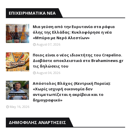
ΕΠΙΧΕΙΡΗΜΑΤΙΚΑ ΝΕΑ
Mια γεύση από την Eυρυτανία στα ράφια
όλης της Ελλάδας: Κυκλοφόρησε η νέα
«Μπύρα με Nερό Aλεστίων»
August 07, 2026
Ποιος είναι ο νέος ιδιοκτήτης του Crepelino.
Διαβάστε αποκλειστικά στο Brahaminews.gr
τις δηλώσεις του
August 04, 2026
Απόστολος Βλάχος (Κεντρική Πορεία):
«Χωρίς ισχυρή οικονομία δεν
αντιμετωπίζεται η ακρίβεια και το
δημογραφικό»
May 16, 2026
ΔΗΜΟΦΙΛΗΣ ΑΝΑΡΤΗΣΕΙΣ