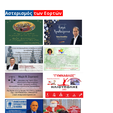
Αστερισμός
των Εορτών