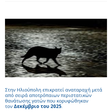
Στην Ηλιούπολη επικρατεί αναταραχή μετά
από σειρά αποτρόπαιων περιστατικών
θανάτωσης γατών που κορυφώθηκαν
τον
Δεκέμβριο του 2025
.