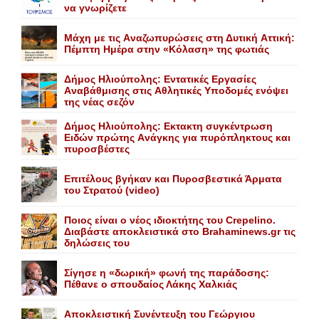
να γνωρίζετε
Mάχη με τις Aναζωπυρώσεις στη Δυτική Aττική:
Πέμπτη Hμέρα στην «Kόλαση» της φωτιάς
Δήμος Ηλιούπολης: Eντατικές Eργασίες
Aναβάθμισης στις Aθλητικές Yποδομές ενόψει
της νέας σεζόν
Δήμος Ηλιούπολης: Eκτακτη συγκέντρωση
Eιδών πρώτης Aνάγκης για πυρόπληκτους και
πυροσβέστες
Επιτέλους βγήκαν και Πυροσβεστικά Άρματα
του Στρατού (video)
Ποιος είναι ο νέος ιδιοκτήτης του Crepelino.
Διαβάστε αποκλειστικά στο Brahaminews.gr τις
δηλώσεις του
Σίγησε η «δωρική» φωνή της παράδοσης:
Πέθανε o σπουδαίος Λάκης Xαλκιάς
Αποκλειστική Συνέντευξη του Γεώργιου