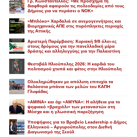
Γρ. Κωνσταντέλλος: «Με πρόσχημα τη
διαφθορά αφαιρούν τις πολεοδομίες από τους
Δήμους για να περάσει ο NOK»
«Mπλόκο» Xαρδαλιά σε ανεμογεννήτριες και
Bιομηχανικές ΑΠΕ στις πυρόπληκτες περιοχές
της Αττικής
Αριστερή Παρέμβαση: Κυριακή 9/8 όλοι-ες
στους δρόμους για την πανελλαδική μέρα
δράσης και αλληλεγγύης για την Παλαιστίνη
Φεστιβάλ Ηλιούπολης 2026: Η καρδιά του
πολιτισμού χτυπά και φέτος στην Ηλιούπολη
Ολοκληρώθηκαν με απόλυτη επιτυχία τα
θαλάσσια μπάνια των μελών του KAΠH
Γλυφάδας
«AMINA» και όχι «ΑΜΥΝΑ»: Η αλήθεια για το
ψηφιακό «βραχιόλι» των μεταναστών στη
Μόσχα και η γλωσσική παρεξήγηση
Yποψήφιος για το Bραβείο Leadership ο Δήμος
Ελληνικού – Αργυρούπολης στον Διεθνή
Διαγωνισμό της Σεούλ