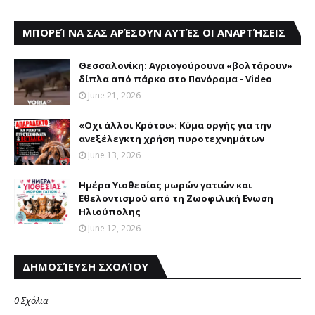
ΜΠΟΡΕΊ ΝΑ ΣΑΣ ΑΡΈΣΟΥΝ ΑΥΤΈΣ ΟΙ ΑΝΑΡΤΉΣΕΙΣ
Θεσσαλονίκη: Αγριογούρουνα «βολτάρουν»
δίπλα από πάρκο στο Πανόραμα - Video
June 21, 2026
«Oχι άλλοι Kρότοι»: Κύμα οργής για την
ανεξέλεγκτη χρήση πυροτεχνημάτων
June 13, 2026
Hμέρα Yιοθεσίας μωρών γατιών και
Eθελοντισμού από τη Ζωοφιλική Eνωση
Ηλιούπολης
June 12, 2026
ΔΗΜΟΣΊΕΥΣΗ ΣΧΟΛΊΟΥ
0 Σχόλια