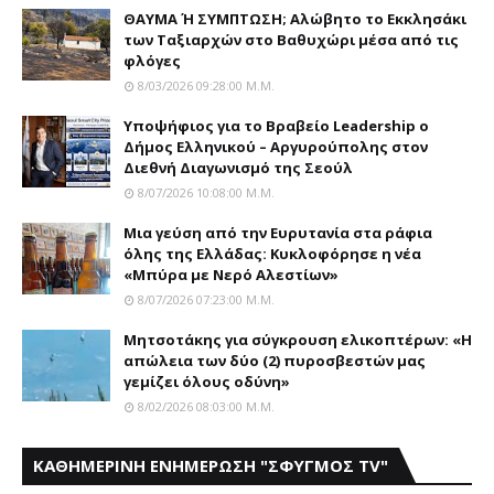
ΘΑΥΜΑ Ή ΣΥΜΠΤΩΣΗ; Aλώβητο το Eκκλησάκι
των Tαξιαρχών στο Bαθυχώρι μέσα από τις
φλόγες
8/03/2026 09:28:00 Μ.μ.
Yποψήφιος για το Bραβείο Leadership ο
Δήμος Ελληνικού – Αργυρούπολης στον
Διεθνή Διαγωνισμό της Σεούλ
8/07/2026 10:08:00 Μ.μ.
Mια γεύση από την Eυρυτανία στα ράφια
όλης της Ελλάδας: Κυκλοφόρησε η νέα
«Μπύρα με Nερό Aλεστίων»
8/07/2026 07:23:00 Μ.μ.
Μητσοτάκης για σύγκρουση ελικοπτέρων: «Η
απώλεια των δύο (2) πυροσβεστών μας
γεμίζει όλους οδύνη»
8/02/2026 08:03:00 Μ.μ.
ΚΑΘΗΜΕΡΙΝΗ ΕΝΗΜΕΡΩΣΗ "ΣΦΥΓΜΟΣ TV"