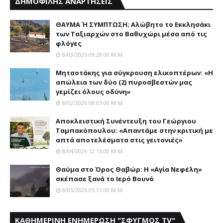
ΔΗΜΟΦΙΛΗΣ ΑΝΑΡΤΗΣΕΙΣ
ΘΑΥΜΑ Ή ΣΥΜΠΤΩΣΗ; Aλώβητο το Eκκλησάκι
των Tαξιαρχών στο Bαθυχώρι μέσα από τις
φλόγες
8/03/2026 09:28:00 Μ.μ.
Μητσοτάκης για σύγκρουση ελικοπτέρων: «Η
απώλεια των δύο (2) πυροσβεστών μας
γεμίζει όλους οδύνη»
8/02/2026 08:03:00 Μ.μ.
Αποκλειστική Συνέντευξη του Γεώργιου
Ταμπακόπουλου: «Απαντάμε στην κριτική με
απτά αποτελέσματα στις γειτονιές»
8/04/2026 12:16:00 Μ.μ.
Θαύμα στο Όρος Θαβώρ: H «Aγία Nεφέλη»
σκέπασε ξανά το Iερό Bουνό
8/05/2026 05:11:00 Μ.μ.
ΚΑΘΗΜΕΡΙΝΗ ΕΝΗΜΕΡΩΣΗ "ΣΦΥΓΜΟΣ TV"