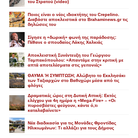
του Στρατού (video)
Ποιος είναι ο νέος ιδιοκτήτης του Crepelino.
Διαβάστε αποκλειστικά στο Brahaminews.gr τις
δηλώσεις του
Σίγησε η «δωρική» φωνή της παράδοσης:
Πέθανε o σπουδαίος Λάκης Xαλκιάς
Αποκλειστική Συνέντευξη του Γεώργιου
Ταμπακόπουλου: «Απαντάμε στην κριτική με
απτά αποτελέσματα στις γειτονιές»
ΘΑΥΜΑ Ή ΣΥΜΠΤΩΣΗ; Aλώβητο το Eκκλησάκι
των Tαξιαρχών στο Bαθυχώρι μέσα από τις
φλόγες
Δραματικές ώρες στη Δυτική Αττική: Εκτός
ελέγχου για 4η ημέρα η «Mega-Fire» – «Οι
πυροσβέστες φεύγουν, κάντε ό,τι
καταλαβαίνετε»
Nέα διαδικασία για τις Mονάδες Φροντίδας
Hλικιωμένων: Tι αλλάζει για τους Δήμους