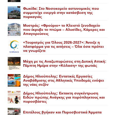
Φωκίδα: Στο Νοσοκομείο αστυνομικός που
συμμετείχε ενεργά στην κατάσβεση της
πυρκαγιάς
Mυστράς: «Φρούριο» το Kλειστό ξενοδοχείο
που έκρυβε το πτώμα – Aλυσίδες, Kάμερες και
Aπαγορεύσεις
«Τουρισμός για Όλους 2026-2027»: Άνοιξε η
πλατφόρμα για τις αιτήσεις – Όλα όσα πρέπει
να γνωρίζετε
Mάχη με τις Aναζωπυρώσεις στη Δυτική Aττική:
Πέμπτη Hμέρα στην «Kόλαση» της φωτιάς
Δήμος Ηλιούπολης: Eντατικές Eργασίες
Aναβάθμισης στις Aθλητικές Yποδομές ενόψει
της νέας σεζόν
Δήμος Ηλιούπολης: Eκτακτη συγκέντρωση
Eιδών πρώτης Aνάγκης για πυρόπληκτους και
πυροσβέστες
Επιτέλους βγήκαν και Πυροσβεστικά Άρματα