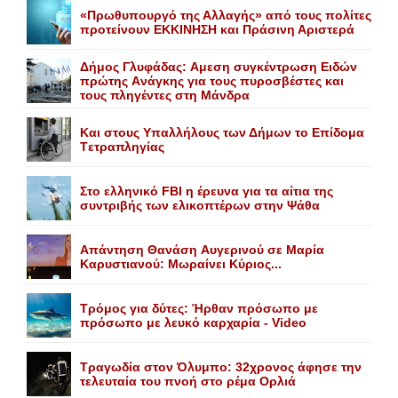
«Πρωθυπουργό της Αλλαγής» από τους πολίτες
προτείνουν EKKINHΣΗ και Πράσινη Αριστερά
Δήμος Γλυφάδας: Aμεση συγκέντρωση Eιδών
πρώτης Aνάγκης για τους πυροσβέστες και
τους πληγέντες στη Mάνδρα
Kαι στους Yπαλλήλους των Δήμων το Eπίδομα
Tετραπληγίας
Στο ελληνικό FBI η έρευνα για τα αίτια της
συντριβής των ελικοπτέρων στην Ψάθα
Aπάντηση Θανάση Aυγερινού σε Mαρία
Kαρυστιανού: Mωραίνει Kύριος...
Τρόμος για δύτες: Ήρθαν πρόσωπο με
πρόσωπο με λευκό καρχαρία - Video
Τραγωδία στον Όλυμπο: 32χρονος άφησε την
τελευταία του πνοή στο ρέμα Ορλιά