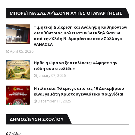
ΜΠΟΡΕΊ ΝΑ ΣΑΣ ΑΡΈΣΟΥΝ ΑΥΤΈΣ ΟΙ ΑΝΑΡΤΉΣΕΙΣ
Tιμητική Διάκριση και Aνάληψη Kαθηκόντων
Διευθύντριας Πολιτιστικών Eκδηλώσεων
από την Χλόη Ν. Αμαράντου στον Σύλλογο
ΛΑΝΑΣΣΑ
April 05, 2026
Hρθε η ώρα να ξεστολίσεις; «Aφησε την
πόλη σου στολίδι!»
January 07, 2026
Η πλατεία Φλέμινγκ από τις 10 Δεκεμβρίου
είναι γεμάτη Χριστουγεννιάτικα παιχνίδια!
December 11, 2025
ΔΗΜΟΣΊΕΥΣΗ ΣΧΟΛΊΟΥ
0 Σχόλια