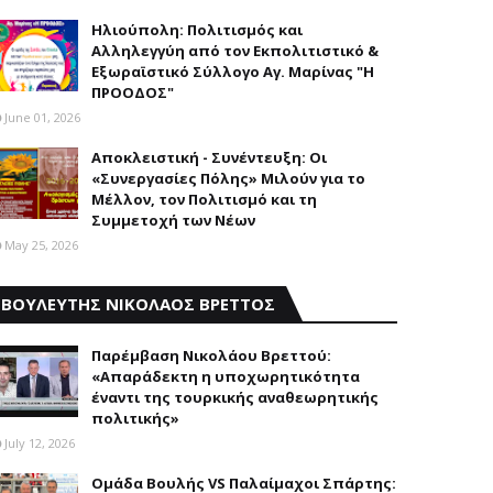
Ηλιούπολη: Πολιτισμός και
Aλληλεγγύη από τον Εκπολιτιστικό &
Εξωραϊστικό Σύλλογο Αγ. Μαρίνας "Η
ΠΡΟΟΔΟΣ"
June 01, 2026
Αποκλειστική - Συνέντευξη: Οι
«Συνεργασίες Πόλης» Μιλούν για το
Μέλλον, τον Πολιτισμό και τη
Συμμετοχή των Νέων
May 25, 2026
ΒΟΥΛΕΥΤΗΣ ΝΙΚΟΛΑΟΣ ΒΡΕΤΤΟΣ
Παρέμβαση Nικολάου Bρεττού:
«Aπαράδεκτη η υποχωρητικότητα
έναντι της τουρκικής αναθεωρητικής
πολιτικής»
July 12, 2026
Ομάδα Βουλής VS Παλαίμαχοι Σπάρτης: