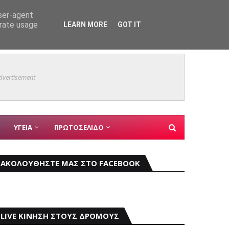
ΠΕΡΙΦΕΡΕΙΑ
user-agent
erate usage
LEARN MORE
GOT IT
Φεστιβ
εγγύης για την Παλαιστίνη
dvertisement
ΥΓΕΙΑ
ΠΡΩΤΟΣΕΛΙΔΟ
ΑΚΟΛΟΥΘΗΣΤΕ ΜΑΣ ΣΤΟ FACEBOOK
LIVE ΚΙΝΗΣΗ ΣΤΟΥΣ ΔΡΟΜΟΥΣ