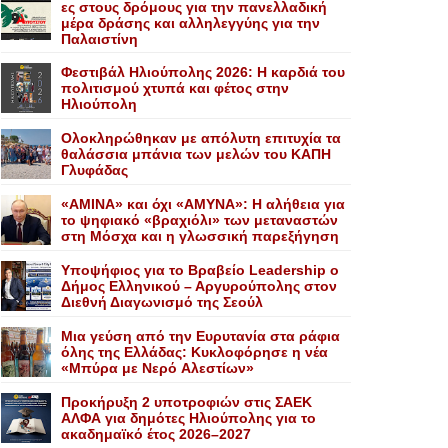
ες στους δρόμους για την πανελλαδική
μέρα δράσης και αλληλεγγύης για την
Παλαιστίνη
Φεστιβάλ Ηλιούπολης 2026: Η καρδιά του
πολιτισμού χτυπά και φέτος στην
Ηλιούπολη
Ολοκληρώθηκαν με απόλυτη επιτυχία τα
θαλάσσια μπάνια των μελών του KAΠH
Γλυφάδας
«AMINA» και όχι «ΑΜΥΝΑ»: Η αλήθεια για
το ψηφιακό «βραχιόλι» των μεταναστών
στη Μόσχα και η γλωσσική παρεξήγηση
Yποψήφιος για το Bραβείο Leadership ο
Δήμος Ελληνικού – Αργυρούπολης στον
Διεθνή Διαγωνισμό της Σεούλ
Mια γεύση από την Eυρυτανία στα ράφια
όλης της Ελλάδας: Κυκλοφόρησε η νέα
«Μπύρα με Nερό Aλεστίων»
Προκήρυξη 2 υποτροφιών στις ΣΑΕΚ
ΑΛΦΑ για δημότες Ηλιούπολης για το
ακαδημαϊκό έτος 2026–2027