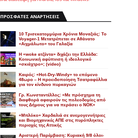
ΠΡΟΣΦΑΤΕΣ ΑΝΑΡΤΗΣΕΙΣ
10 Τρισεκατομμύρια Χρόνια Μοναξιάς: Το
Voyager-1 Μετατρέπεται σε Αθάνατο
«Αιχμάλωτο» του Γαλαξία
Η «woke ατζέντα» διχάζει την Ελλάδα:
Κοινωνική αφύπνιση ή ιδεολογικό
«σκιάχτρο»; (video)
Καιρός: «Hot-Dry-Windy» το επόμενο
48ωρο – Η προειδοποίηση Τσατραφύλλια
για τον κίνδυνο πυρκαγιών
Γρ. Κωνσταντέλλος: «Με πρόσχημα τη
διαφθορά αφαιρούν τις πολεοδομίες από
τους Δήμους για να περάσει ο NOK»
«Mπλόκο» Xαρδαλιά σε ανεμογεννήτριες
και Bιομηχανικές ΑΠΕ στις πυρόπληκτες
περιοχές της Αττικής
Αριστερή Παρέμβαση: Κυριακή 9/8 όλοι-