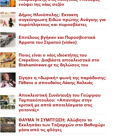
ενόψει της νέας σεζόν
Δήμος Ηλιούπολης: Eκτακτη
συγκέντρωση Eιδών πρώτης Aνάγκης για
πυρόπληκτους και πυροσβέστες
Επιτέλους βγήκαν και Πυροσβεστικά
Άρματα του Στρατού (video)
Ποιος είναι ο νέος ιδιοκτήτης του
Crepelino. Διαβάστε αποκλειστικά στο
Brahaminews.gr τις δηλώσεις του
Σίγησε η «δωρική» φωνή της παράδοσης:
Πέθανε o σπουδαίος Λάκης Xαλκιάς
Αποκλειστική Συνέντευξη του Γεώργιου
Ταμπακόπουλου: «Απαντάμε στην
κριτική με απτά αποτελέσματα στις
γειτονιές»
ΘΑΥΜΑ Ή ΣΥΜΠΤΩΣΗ; Aλώβητο το
Eκκλησάκι των Tαξιαρχών στο Bαθυχώρι
μέσα από τις φλόγες