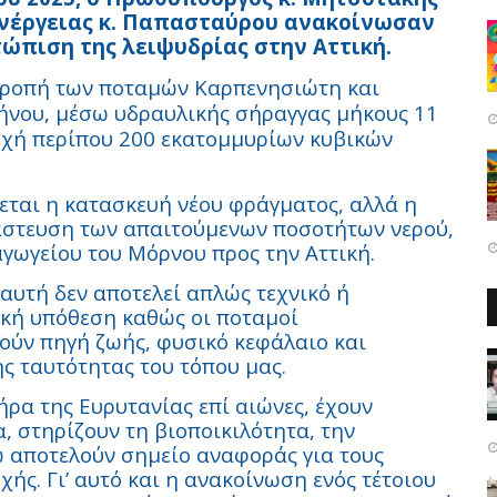
Ενέργειας κ. Παπασταύρου ανακοίνωσαν
τώπιση της λειψυδρίας στην Αττική.
κτροπή των ποταμών Καρπενησιώτη και
υήνου, μέσω υδραυλικής σήραγγας μήκους 11
οχή περίπου 200 εκατομμυρίων κυβικών
πεται η κατασκευή νέου φράγματος, αλλά η
άστευση των απαιτούμενων ποσοτήτων νερού,
αγωγείου του Μόρνου προς την Αττική.
αυτή δεν αποτελεί απλώς τεχνικό ή
ική υπόθεση καθώς οι ποταμοί
ούν πηγή ζωής, φυσικό κεφάλαιο και
ς ταυτότητας του τόπου μας.
ήρα της Ευρυτανίας επί αιώνες, έχουν
, στηρίζουν τη βιοποικιλότητα, την
ώ αποτελούν σημείο αναφοράς για τους
χής. Γι’ αυτό και η ανακοίνωση ενός τέτοιου