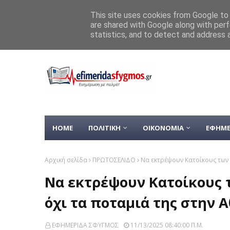
Home
ΚΑΙΡΟΣ
ΥΓΕΙΑ
«Mπλόκο» Xαρδαλιά σε ανεμογ
This site uses cookies from Google to d
are shared with Google along with perf
Αριστερή Παρέμβαση: Κυριακή
ΡΟΗ ΕΙΔΗΣΕΩΝ
statistics, and to detect and address 
ΑΡΙΣΤΕΡΗ ΠΑΡΕΜΒΑΣΗ 
HOME
ΠΟΛΙΤΙΚΗ
ΟΙΚΟΝΟΜΙΑ
ΕΦΗΜΕ
Αρχική σελίδα
ΠΡΩΤΟΣΕΛΙΔΟ
Nα εκτρέψουν Kατοίκους των 
Nα εκτρέψουν Kατοίκους 
όχι τα ποταμιά της στην Α
ΕΦΗΜΕΡΙΔΑ ΣΦΥΓΜΟΣ
11/13/2025 08:40:00 Π.μ.