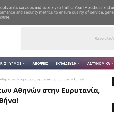
εννήτριες και Bιομηχανικές ΑΠΕ στις πυρόπληκτες περιοχές της Αττικής
eliver its services and to analyze traffic. Your IP address and 
ormance and security metrics to ensure quality of service, gen
 9/8 όλοι-ες στους δρόμους για την πανελλαδική μέρα δράσης και αλληλ
abuse.
ΔΗΜΟΥ ΒΥΡΩΝΑ
Responsive A
Ρ. ΣΦΥΓΜΟΣ
ΑΠΟΨΕΙΣ
ΕΚΠΑΙΔΕΥΣΗ
ΑΣΤΥΝΟΜΙΚΑ
Aθηνών στην Eυρυτανία, όχι τα ποταμιά της στην Αθήνα!
των Aθηνών στην Eυρυτανία,
θήνα!