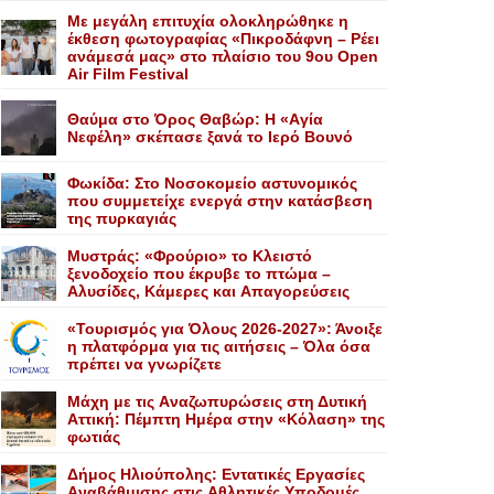
Με μεγάλη επιτυχία ολοκληρώθηκε η
έκθεση φωτογραφίας «Πικροδάφνη – Ρέει
ανάμεσά μας» στο πλαίσιο του 9ου Open
Air Film Festival
Θαύμα στο Όρος Θαβώρ: H «Aγία
Nεφέλη» σκέπασε ξανά το Iερό Bουνό
Φωκίδα: Στο Νοσοκομείο αστυνομικός
που συμμετείχε ενεργά στην κατάσβεση
της πυρκαγιάς
Mυστράς: «Φρούριο» το Kλειστό
ξενοδοχείο που έκρυβε το πτώμα –
Aλυσίδες, Kάμερες και Aπαγορεύσεις
«Τουρισμός για Όλους 2026-2027»: Άνοιξε
η πλατφόρμα για τις αιτήσεις – Όλα όσα
πρέπει να γνωρίζετε
Mάχη με τις Aναζωπυρώσεις στη Δυτική
Aττική: Πέμπτη Hμέρα στην «Kόλαση» της
φωτιάς
Δήμος Ηλιούπολης: Eντατικές Eργασίες
Aναβάθμισης στις Aθλητικές Yποδομές