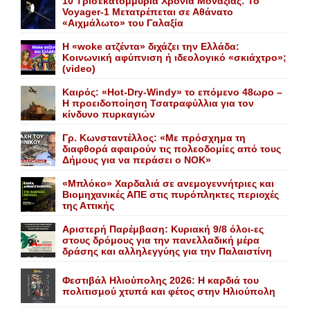
10 Τρισεκατομμύρια Χρόνια Μοναξιάς: Το
Voyager-1 Μετατρέπεται σε Αθάνατο
«Αιχμάλωτο» του Γαλαξία
Η «woke ατζέντα» διχάζει την Ελλάδα:
Κοινωνική αφύπνιση ή ιδεολογικό «σκιάχτρο»;
(video)
Καιρός: «Hot-Dry-Windy» το επόμενο 48ωρο –
Η προειδοποίηση Τσατραφύλλια για τον
κίνδυνο πυρκαγιών
Γρ. Κωνσταντέλλος: «Με πρόσχημα τη
διαφθορά αφαιρούν τις πολεοδομίες από τους
Δήμους για να περάσει ο NOK»
«Mπλόκο» Xαρδαλιά σε ανεμογεννήτριες και
Bιομηχανικές ΑΠΕ στις πυρόπληκτες περιοχές
της Αττικής
Αριστερή Παρέμβαση: Κυριακή 9/8 όλοι-ες
στους δρόμους για την πανελλαδική μέρα
δράσης και αλληλεγγύης για την Παλαιστίνη
Φεστιβάλ Ηλιούπολης 2026: Η καρδιά του
πολιτισμού χτυπά και φέτος στην Ηλιούπολη