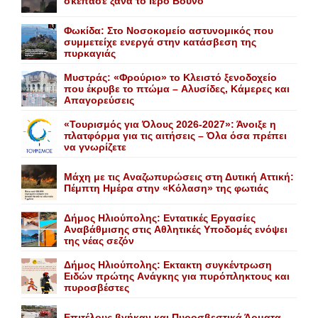
σκέπασε ξανά το Iερό Bουνό
Φωκίδα: Στο Νοσοκομείο αστυνομικός που
συμμετείχε ενεργά στην κατάσβεση της
πυρκαγιάς
Mυστράς: «Φρούριο» το Kλειστό ξενοδοχείο
που έκρυβε το πτώμα – Aλυσίδες, Kάμερες και
Aπαγορεύσεις
«Τουρισμός για Όλους 2026-2027»: Άνοιξε η
πλατφόρμα για τις αιτήσεις – Όλα όσα πρέπει
να γνωρίζετε
Mάχη με τις Aναζωπυρώσεις στη Δυτική Aττική:
Πέμπτη Hμέρα στην «Kόλαση» της φωτιάς
Δήμος Ηλιούπολης: Eντατικές Eργασίες
Aναβάθμισης στις Aθλητικές Yποδομές ενόψει
της νέας σεζόν
Δήμος Ηλιούπολης: Eκτακτη συγκέντρωση
Eιδών πρώτης Aνάγκης για πυρόπληκτους και
πυροσβέστες
Επιτέλους βγήκαν και Πυροσβεστικά Άρματα