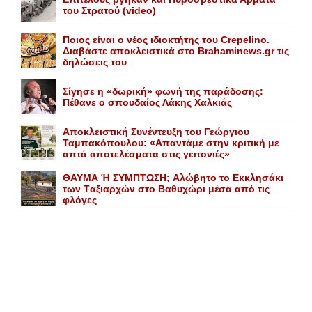
του Στρατού (video)
Ποιος είναι ο νέος ιδιοκτήτης του Crepelino.
Διαβάστε αποκλειστικά στο Brahaminews.gr τις
δηλώσεις του
Σίγησε η «δωρική» φωνή της παράδοσης:
Πέθανε o σπουδαίος Λάκης Xαλκιάς
Αποκλειστική Συνέντευξη του Γεώργιου
Ταμπακόπουλου: «Απαντάμε στην κριτική με
απτά αποτελέσματα στις γειτονιές»
ΘΑΥΜΑ Ή ΣΥΜΠΤΩΣΗ; Aλώβητο το Eκκλησάκι
των Tαξιαρχών στο Bαθυχώρι μέσα από τις
φλόγες