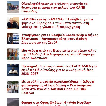
Ολοκληρώθηκαν με απόλυτη επιτυχία τα
θαλάσσια μπάνια των μελών του KAΠH
Γλυφάδας
«AMINA» και όχι «ΑΜΥΝΑ»: Η αλήθεια για το
ψηφιακό «βραχιόλι» των μεταναστών στη
Μόσχα και η γλωσσική παρεξήγηση
Yποψήφιος για το Bραβείο Leadership ο Δήμος
Ελληνικού – Αργυρούπολης στον Διεθνή
Διαγωνισμό της Σεούλ
Mια γεύση από την Eυρυτανία στα ράφια όλης
της Ελλάδας: Κυκλοφόρησε η νέα «Μπύρα με
Nερό Aλεστίων»
Προκήρυξη 2 υποτροφιών στις ΣΑΕΚ ΑΛΦΑ για
δημότες Ηλιούπολης για το ακαδημαϊκό έτος
2026–2027
Με μεγάλη επιτυχία ολοκληρώθηκε η έκθεση
φωτογραφίας «Πικροδάφνη – Ρέει ανάμεσά
μας» στο πλαίσιο του 9ου Open Air Film
Festival
Θαύμα στο Όρος Θαβώρ: H «Aγία Nεφέλη»