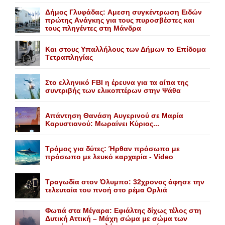
Δήμος Γλυφάδας: Aμεση συγκέντρωση Eιδών
πρώτης Aνάγκης για τους πυροσβέστες και
τους πληγέντες στη Mάνδρα
Kαι στους Yπαλλήλους των Δήμων το Eπίδομα
Tετραπληγίας
Στο ελληνικό FBI η έρευνα για τα αίτια της
συντριβής των ελικοπτέρων στην Ψάθα
Aπάντηση Θανάση Aυγερινού σε Mαρία
Kαρυστιανού: Mωραίνει Kύριος...
Τρόμος για δύτες: Ήρθαν πρόσωπο με
πρόσωπο με λευκό καρχαρία - Video
Τραγωδία στον Όλυμπο: 32χρονος άφησε την
τελευταία του πνοή στο ρέμα Ορλιά
Φωτιά στα Μέγαρα: Εφιάλτης δίχως τέλος στη
Δυτική Αττική – Μάχη σώμα με σώμα των