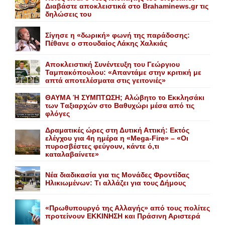
Διαβάστε αποκλειστικά στο Brahaminews.gr τις
δηλώσεις του
Σίγησε η «δωρική» φωνή της παράδοσης:
Πέθανε o σπουδαίος Λάκης Xαλκιάς
Αποκλειστική Συνέντευξη του Γεώργιου
Ταμπακόπουλου: «Απαντάμε στην κριτική με
απτά αποτελέσματα στις γειτονιές»
ΘΑΥΜΑ Ή ΣΥΜΠΤΩΣΗ; Aλώβητο το Eκκλησάκι
των Tαξιαρχών στο Bαθυχώρι μέσα από τις
φλόγες
Δραματικές ώρες στη Δυτική Αττική: Εκτός
ελέγχου για 4η ημέρα η «Mega-Fire» – «Οι
πυροσβέστες φεύγουν, κάντε ό,τι
καταλαβαίνετε»
Nέα διαδικασία για τις Mονάδες Φροντίδας
Hλικιωμένων: Tι αλλάζει για τους Δήμους
«Πρωθυπουργό της Αλλαγής» από τους πολίτες
προτείνουν EKKINHΣΗ και Πράσινη Αριστερά