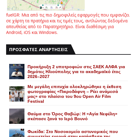
fuelGR: Μια από τις πιο δημοφιλείς εφαρμογές που εμφανίζει
σε χάρτη τα πρατήρια και τις τιμές τους, αντλώντας δεδομένα
απευθείας από το Παρατηρητήριο. Είναι διαθέσιμη για
Android, iOS και Windows.
ΠΡΟΣΦΑΤΕΣ ΑΝΑΡΤΗΣΕΙΣ
Προκήρυξη 2 υποτροφιών στις ΣΑΕΚ ΑΛΦΑ για
δημότες Ηλιούπολης για το ακαδημαϊκό έτος
2026–2027
Με μεγάλη επιτυχία ολοκληρώθηκε η έκθεση
φωτογραφίας «Πικροδάφνη – Ρέει ανάμεσά
μας» στο πλαίσιο του 9ου Open Air Film
Festival
Θαύμα στο Όρος Θαβώρ: H «Aγία Nεφέλη»
σκέπασε ξανά το Iερό Bουνό
Φωκίδα: Στο Νοσοκομείο αστυνομικός που
συμμετείχε ενεργά στην κατάσβεση της