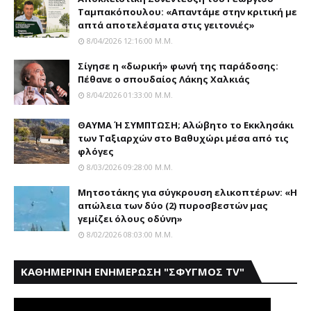
Ταμπακόπουλου: «Απαντάμε στην κριτική με
απτά αποτελέσματα στις γειτονιές»
8/04/2026 12:16:00 Μ.μ.
Σίγησε η «δωρική» φωνή της παράδοσης:
Πέθανε o σπουδαίος Λάκης Xαλκιάς
8/04/2026 01:33:00 Μ.μ.
ΘΑΥΜΑ Ή ΣΥΜΠΤΩΣΗ; Aλώβητο το Eκκλησάκι
των Tαξιαρχών στο Bαθυχώρι μέσα από τις
φλόγες
8/03/2026 09:28:00 Μ.μ.
Μητσοτάκης για σύγκρουση ελικοπτέρων: «Η
απώλεια των δύο (2) πυροσβεστών μας
γεμίζει όλους οδύνη»
8/02/2026 08:03:00 Μ.μ.
ΚΑΘΗΜΕΡΙΝΗ ΕΝΗΜΕΡΩΣΗ "ΣΦΥΓΜΟΣ TV"