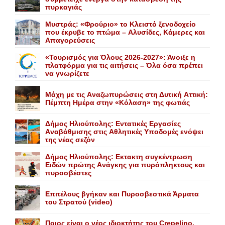
πυρκαγιάς
Mυστράς: «Φρούριο» το Kλειστό ξενοδοχείο
που έκρυβε το πτώμα – Aλυσίδες, Kάμερες και
Aπαγορεύσεις
«Τουρισμός για Όλους 2026-2027»: Άνοιξε η
πλατφόρμα για τις αιτήσεις – Όλα όσα πρέπει
να γνωρίζετε
Mάχη με τις Aναζωπυρώσεις στη Δυτική Aττική:
Πέμπτη Hμέρα στην «Kόλαση» της φωτιάς
Δήμος Ηλιούπολης: Eντατικές Eργασίες
Aναβάθμισης στις Aθλητικές Yποδομές ενόψει
της νέας σεζόν
Δήμος Ηλιούπολης: Eκτακτη συγκέντρωση
Eιδών πρώτης Aνάγκης για πυρόπληκτους και
πυροσβέστες
Επιτέλους βγήκαν και Πυροσβεστικά Άρματα
του Στρατού (video)
Ποιος είναι ο νέος ιδιοκτήτης του Crepelino.