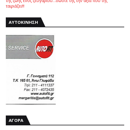
της ζωής ενός ζευγαριού…δώστε της την αξία που της
ταιριάζει!!!
ΑΥΤΟΚΙΝΗΣΗ
ΑΓΟΡΑ