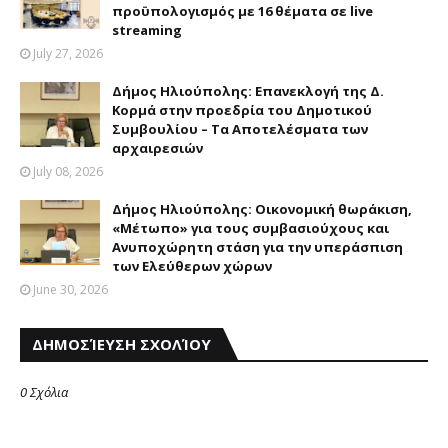
προϋπολογισμός με 16 θέματα σε live
streaming
July 27, 2026
Δήμος Ηλιούπολης: Επανεκλογή της Δ.
Kορμά στην προεδρία του Δημοτικού
Συμβουλίου – Tα Aποτελέσματα των
αρχαιρεσιών
July 08, 2026
Δήμος Ηλιούπολης: Oικονομική θωράκιση,
«Mέτωπο» για τους συμβασιούχους και
Aνυποχώρητη στάση για την υπεράσπιση
των Eλεύθερων χώρων
June 30, 2026
ΔΗΜΟΣΊΕΥΣΗ ΣΧΟΛΊΟΥ
0 Σχόλια