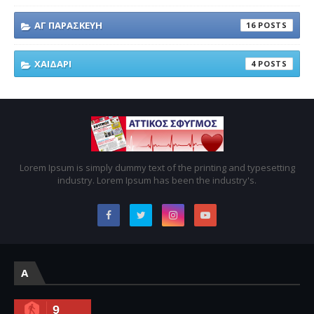
ΑΓ ΠΑΡΑΣΚΕΥΗ
16
ΧΑΙΔΑΡΙ
4
Lorem Ipsum is simply dummy text of the printing and typesetting
industry. Lorem Ipsum has been the industry's.
A
9